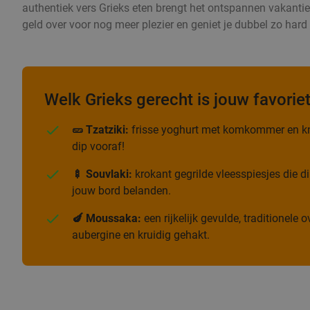
authentiek vers Grieks eten brengt het ontspannen vakantiege
geld over voor nog meer plezier en geniet je dubbel zo har
Welk Grieks gerecht is jouw favorie
🥒 Tzatziki:
frisse yoghurt met komkommer en kn
dip vooraf!
🍢 Souvlaki:
krokant gegrilde vleesspiesjes die di
jouw bord belanden.
🍆 Moussaka:
een rijkelijk gevulde, traditionele
aubergine en kruidig gehakt.