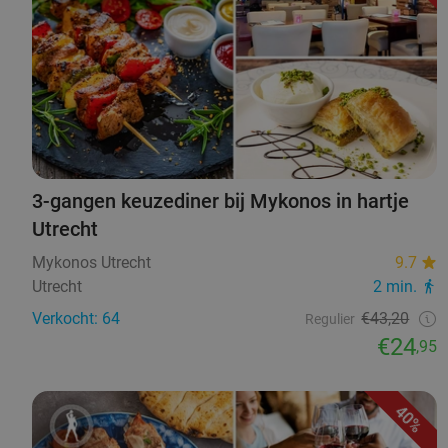
3-gangen keuzediner bij Mykonos in hartje
Utrecht
Mykonos Utrecht
9.7
Utrecht
2 min.
Verkocht: 64
€43,20
Regulier
€24
,95
40%