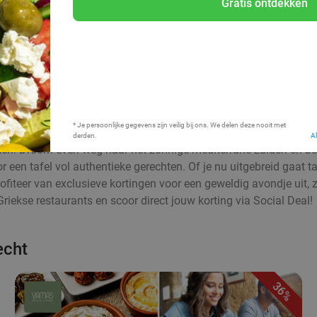
Gratis ontdekken
Bij mij in de buurt
* Je persoonlijke gegevens zijn veilig bij ons. We delen deze nooit met
derden.
A
n! Droom even weg naar het zonnige mediterrane zuiden en berei
or een tafel vol authentieke gerechten. Of je nu uitgebreid gaat t
Profiteer van exclusieve kortingen voor een geweldig avondje uit
Griekse restaurants en scoor direct jouw korting via Social Deal!
echt
36%