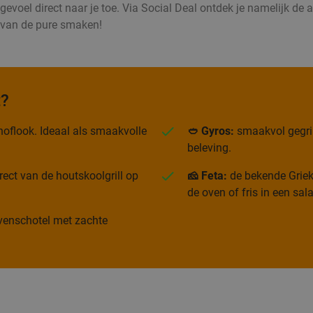
voel direct naar je toe. Via Social Deal ontdek je namelijk de all
d van de pure smaken!
t?
oflook. Ideaal als smaakvolle
🥙 Gyros:
smaakvol gegrild
beleving.
rect van de houtskoolgrill op
🧀 Feta:
de bekende Grieks
de oven of fris in een sal
 ovenschotel met zachte