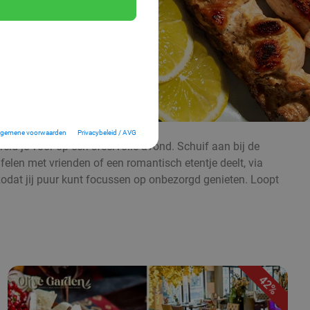
lgemene voorwaarden
Privacybeleid / AVG
d je voor op een sfeervolle avond. Schuif aan bij de
afelen met vrienden of een romantisch etentje deelt, via
, zodat jij puur kunt focussen op onbezorgd genieten. Loopt
42%