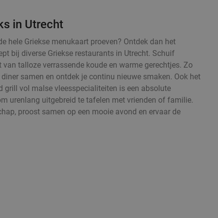
ks in Utrecht
fst de hele Griekse menukaart proeven? Ontdek dan het
t bij diverse Griekse restaurants in Utrecht. Schuif
t van talloze verrassende koude en warme gerechtjes. Zo
nd diner samen en ontdek je continu nieuwe smaken. Ook het
grill vol malse vleesspecialiteiten is een absolute
om urenlang uitgebreid te tafelen met vrienden of familie.
chap, proost samen op een mooie avond en ervaar de