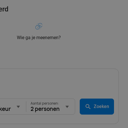
erd
Wie ga je meenemen?
Aantal personen:
Zoeken
keur
2 personen