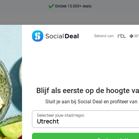
Ontdek 15.000+ deals
7 dagen per week beschikbaar
10+ miljoen leden
Bekend van:
9,4
Ontdek 15.000+ deals
oordelig de best
Blijf als eerste op de hoogte v
nts in Utrecht en
Sluit je aan bij Social Deal en profiteer van
Selecteer jouw stad/regio:
Utrecht
Zoek deals in de buurt van
Utrecht