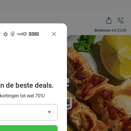
Bereikbaar tot 23:00
e Griekse
an de beste deals.
 omgeving
 kortingen tot wel 70%!