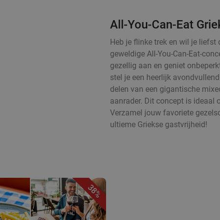
All-You-Can-Eat Grie
Heb je flinke trek en wil je lie
geweldige All-You-Can-Eat-concep
gezellig aan en geniet onbeperk
stel je een heerlijk avondvulle
delen van een gigantische mixed 
aanrader. Dit concept is ideaal 
Verzamel jouw favoriete gezels
ultieme Griekse gastvrijheid!
38%