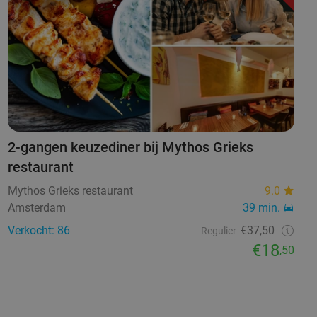
2-gangen keuzediner bij Mythos Grieks
restaurant
Mythos Grieks restaurant
9.0
Amsterdam
39 min.
Verkocht: 86
€37,50
Regulier
€18
,50