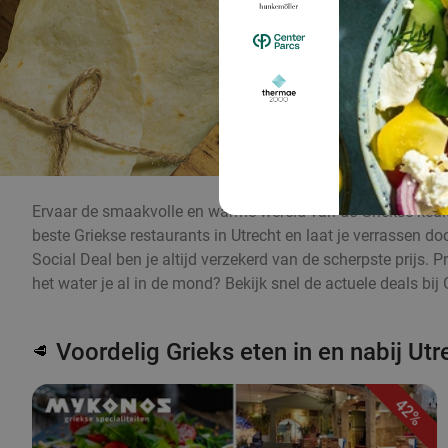
Ervaar de smaakvolle en warme wereld van de Griekse keuke
beste Griekse restaurants in Utrecht en laat je verrassen do
Social Deal ben je altijd verzekerd van de scherpste prijs. 
het water je al in de mond? Bekijk snel de actuele deals bij 
Voordelig Grieks eten in en nabij Utr
🥩
42%