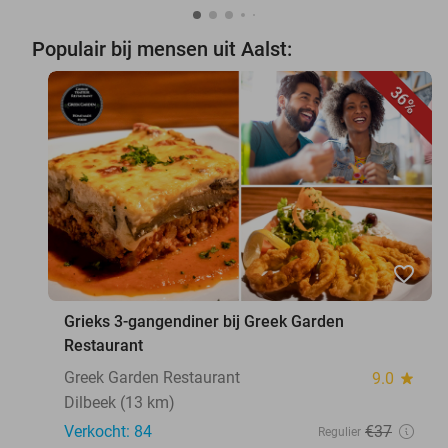
Populair bij mensen uit Aalst:
36%
favorite_border
Grieks 3-gangendiner bij Greek Garden
Restaurant
Greek Garden Restaurant
9.0
star
Dilbeek (13 km)
Verkocht: 84
€37
Regulier