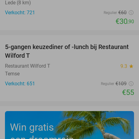
Lede (8 km)
Verkocht: 721
€60
Regulier
€30
,90
favorite_border
5-gangen keuzediner of -lunch bij Restaurant
50%
Wilford T
Restaurant Wilford T
9.3
star
Temse
Verkocht: 651
€109
Regulier
€55
Win gratis