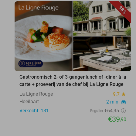
38%
favorite_border
Gastronomisch 2- of 3-gangenlunch of -diner à la
carte + proeverij van de chef bij La Ligne Rouge
La Ligne Rouge
9.7
star
Hoeilaart
2 min.
directions_car
Verkocht: 131
€64
,35
Regulier
€39
,90