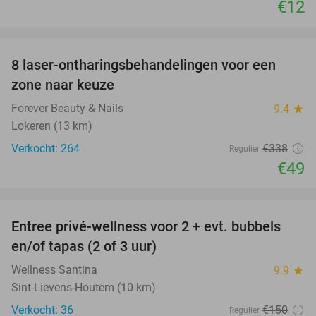
€12
favorite_border
8 laser-ontharingsbehandelingen voor een
86%
zone naar keuze
Forever Beauty & Nails
9.4
star
Lokeren (13 km)
Verkocht: 264
€338
Regulier
€49
favorite_border
Entree privé-wellness voor 2 + evt. bubbels
34%
en/of tapas (2 of 3 uur)
Wellness Santina
9.9
star
Sint-Lievens-Houtem (10 km)
Verkocht: 36
€150
Regulier