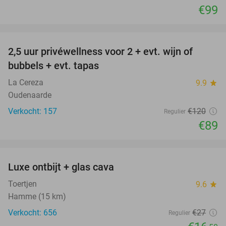
€99
favorite_border
2,5 uur privéwellness voor 2 + evt. wijn of
26%
bubbels + evt. tapas
La Cereza
9.9
star
Oudenaarde
Verkocht: 157
€120
Regulier
€89
favorite_border
Luxe ontbijt + glas cava
39%
Toertjen
9.6
star
Hamme (15 km)
Verkocht: 656
€27
Regulier