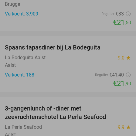
Brugge
Verkocht: 3.909
€33
Regulier
€21
,50
favorite_border
Spaans tapasdiner bij La Bodeguita
47%
La Bodeguita Aalst
9.0
star
Aalst
Verkocht: 188
€41
,40
Regulier
€21
,90
favorite_border
3-gangenlunch of -diner met
34%
zeevruchtenschotel La Perla Seafood
La Perla Seafood
9.9
star
Aalst