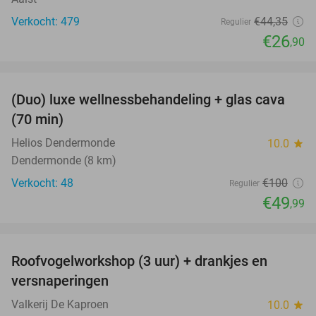
Verkocht: 479
€44
,35
Regulier
€26
,90
favorite_border
(Duo) luxe wellnessbehandeling + glas cava
50%
(70 min)
Helios Dendermonde
10.0
star
Dendermonde (8 km)
Verkocht: 48
€100
Regulier
€49
,99
favorite_border
Roofvogelworkshop (3 uur) + drankjes en
49%
versnaperingen
Valkerij De Kaproen
10.0
star