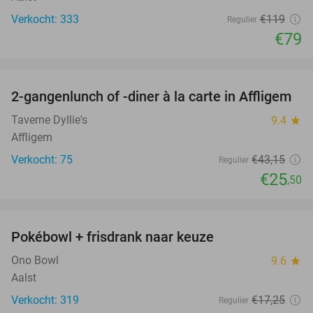
Verkocht: 333
€119
Regulier
€79
favorite_border
2-gangenlunch of -diner à la carte in Affligem
41%
Taverne Dyllie's
9.4
star
Affligem
Verkocht: 75
€43
,15
Regulier
€25
,50
favorite_border
Pokébowl + frisdrank naar keuze
30%
Ono Bowl
9.6
star
Aalst
Verkocht: 319
€17
,25
Regulier