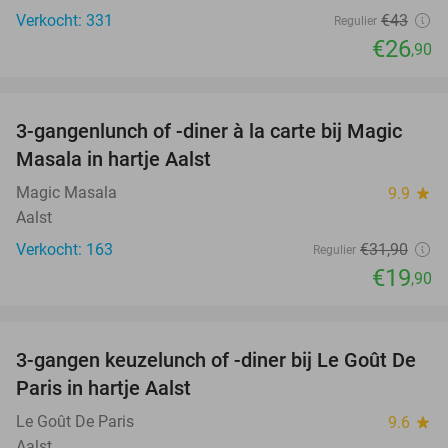
Verkocht: 331
€43
Regulier
€26
,90
favorite_border
3-gangenlunch of -diner à la carte bij Magic
38%
Masala in hartje Aalst
Magic Masala
9.9
star
Aalst
Verkocht: 163
€31
,90
Regulier
€19
,90
favorite_border
3-gangen keuzelunch of -diner bij Le Goût De
39%
Paris in hartje Aalst
Le Goût De Paris
9.6
star
Aalst