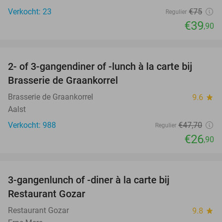
Verkocht: 23
€75
Regulier
€39
,90
favorite_border
2- of 3-gangendiner of -lunch à la carte bij
44%
Brasserie de Graankorrel
Brasserie de Graankorrel
9.6
star
Aalst
Verkocht: 988
€47
,70
Regulier
€26
,90
favorite_border
3-gangenlunch of -diner à la carte bij
49%
Restaurant Gozar
Restaurant Gozar
9.8
star