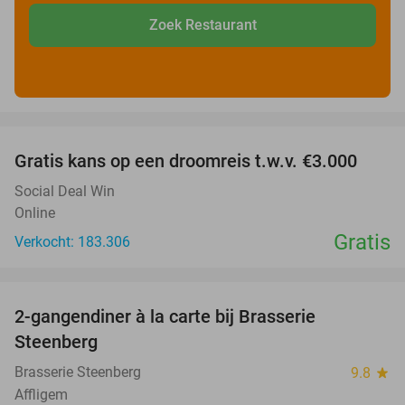
Zoek Restaurant
favorite_border
Gratis kans op een droomreis t.w.v. €3.000
Social Deal Win
Online
Gratis
Verkocht: 183.306
favorite_border
2-gangendiner à la carte bij Brasserie
37%
Steenberg
Brasserie Steenberg
9.8
star
Affligem