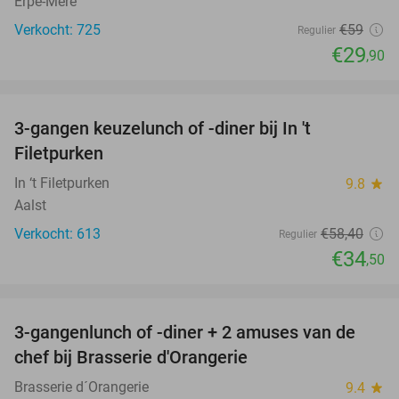
Erpe-Mere
Verkocht: 725
€59
Regulier
€29
,90
favorite_border
3-gangen keuzelunch of -diner bij In 't
41%
Filetpurken
In ‘t Filetpurken
9.8
star
Aalst
Verkocht: 613
€58
,40
Regulier
€34
,50
favorite_border
3-gangenlunch of -diner + 2 amuses van de
48%
chef bij Brasserie d'Orangerie
Brasserie d´Orangerie
9.4
star