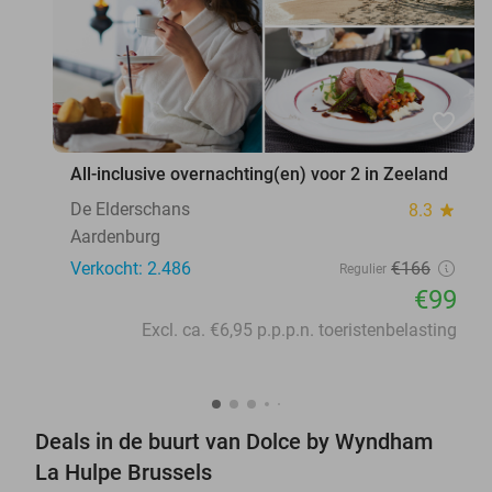
favorite_border
All-inclusive overnachting(en) voor 2 in Zeeland
De Elderschans
8.3
star
Aardenburg
Verkocht: 2.486
€166
Regulier
€99
Excl. ca. €6,95 p.p.p.n. toeristenbelasting
Deals in de buurt van Dolce by Wyndham
La Hulpe Brussels