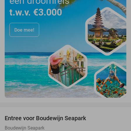
een droomreis
t.w.v. €3.000
Doe mee!
favorite_border
Entree voor Boudewijn Seapark
35%
Boudewijn Seapark