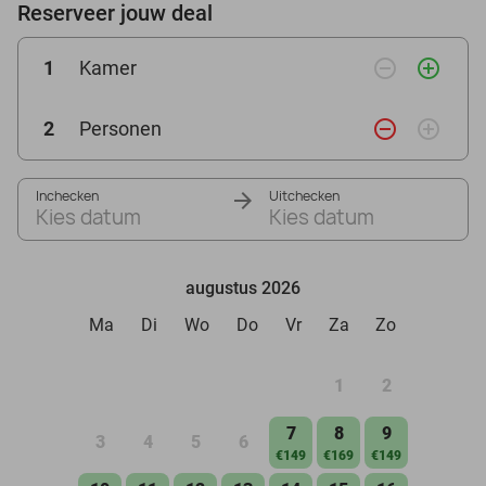
Reserveer jouw deal
remove_circle_outline
add_circle_outline
1
Kamer
remove_circle_outline
add_circle_outline
2
Personen
Inchecken
Uitchecken
Kies datum
Kies datum
augustus 2026
Ma
Di
Wo
Do
Vr
Za
Zo
1
2
7
8
9
3
4
5
6
€149
€169
€149