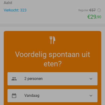
Aalst
Verkocht: 323
€57
Regulier
€29
,90
Voordelig spontaan uit
eten?