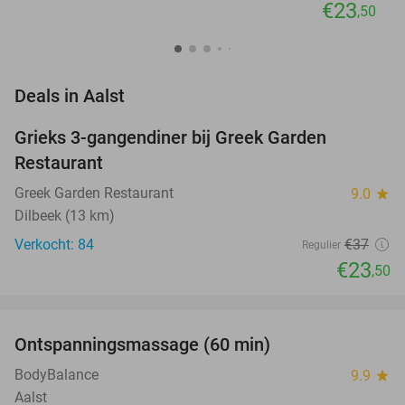
€23
,50
favorite_border
Deals in Aalst
Grieks 3-gangendiner bij Greek Garden
36%
Restaurant
Greek Garden Restaurant
9.0
star
Dilbeek (13 km)
Verkocht: 84
€37
Regulier
€23
,50
favorite_border
Ontspanningsmassage (60 min)
47%
BodyBalance
9.9
star
Aalst