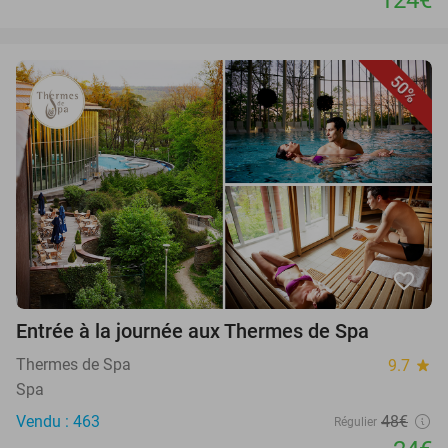
50%
favorite_border
Entrée à la journée aux Thermes de Spa
Thermes de Spa
9.7
star
Spa
Vendu : 463
48€
Régulier