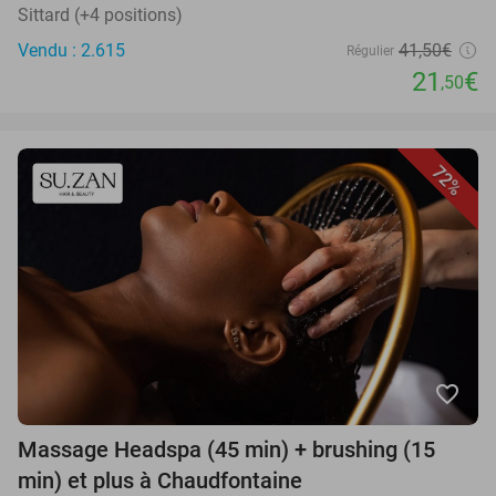
Sittard (+4 positions)
Vendu : 2.615
41,50€
Régulier
21
€
,50
72%
favorite_border
Massage Headspa (45 min) + brushing (15
min) et plus à Chaudfontaine