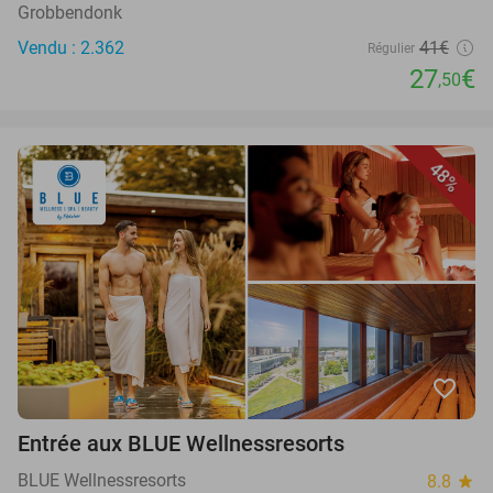
Grobbendonk
Vendu : 2.362
41€
Régulier
27
€
,50
48%
favorite_border
Entrée aux BLUE Wellnessresorts
BLUE Wellnessresorts
8.8
star