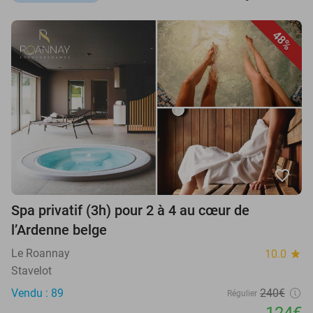
48%
favorite_border
Spa privatif (3h) pour 2 à 4 au cœur de
l’Ardenne belge
Le Roannay
10.0
star
Stavelot
Vendu : 89
240€
Régulier
124€