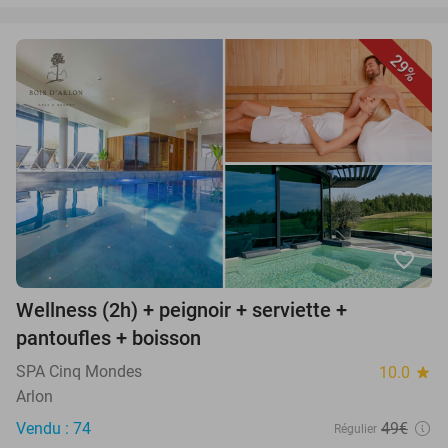
29%
favorite_border
Wellness (2h) + peignoir + serviette +
pantoufles + boisson
SPA Cinq Mondes
10.0
star
Arlon
Vendu : 74
49€
Régulier