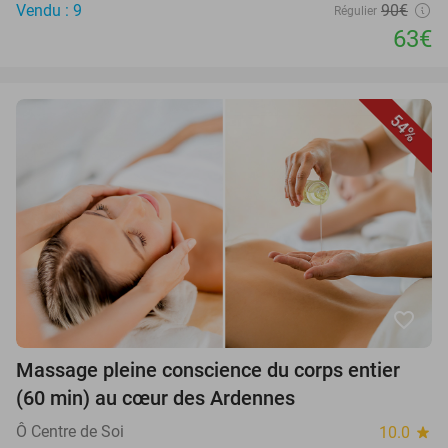
Vendu : 9
90€
Régulier
63€
54%
favorite_border
Massage pleine conscience du corps entier
(60 min) au cœur des Ardennes
Ô Centre de Soi
10.0
star