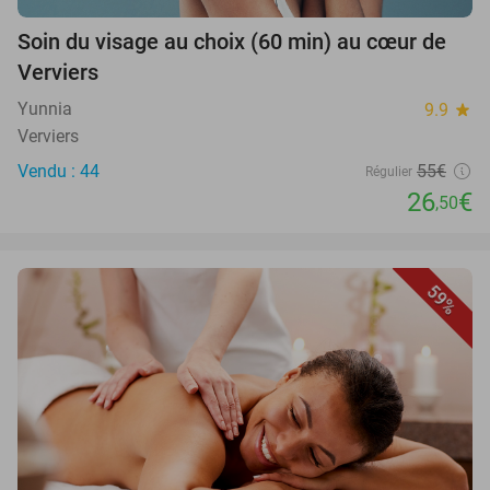
Soin du visage au choix (60 min) au cœur de
Verviers
Yunnia
9.9
star
Verviers
Vendu : 44
55€
Régulier
26
€
,50
59%