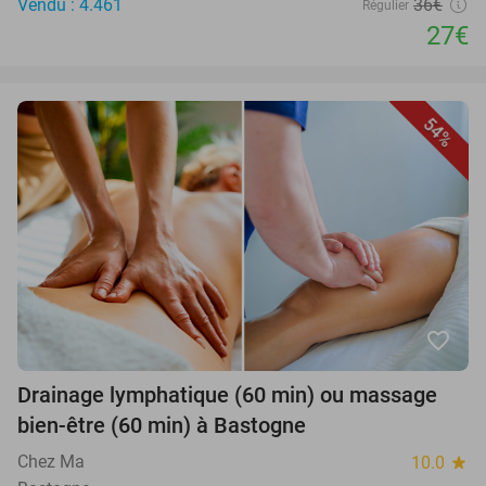
Vendu : 4.461
36€
Régulier
27€
54%
favorite_border
Drainage lymphatique (60 min) ou massage
bien-être (60 min) à Bastogne
Chez Ma
10.0
star