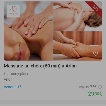
60%
favorite_border
Massage au choix (60 min) à Arlon
Harmony place
Arlon
Vendu : 16
75€
Régulier
29
€
,90