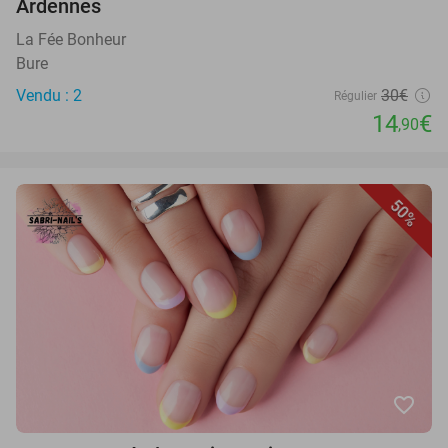
Ardennes
La Fée Bonheur
Bure
Vendu : 2
30€
Régulier
14
€
,90
50%
favorite_border