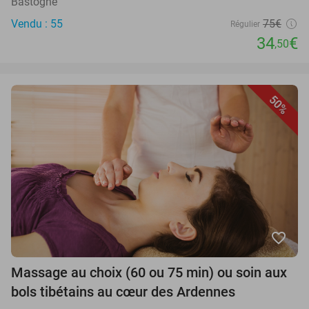
Bastogne
Vendu : 55
75€
Régulier
34
€
,50
50%
favorite_border
Massage au choix (60 ou 75 min) ou soin aux
bols tibétains au cœur des Ardennes