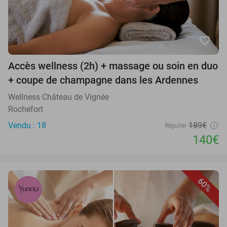
favorite_border
Accès wellness (2h) + massage ou soin en duo
+ coupe de champagne dans les Ardennes
Wellness Château de Vignée
Rochefort
Vendu : 18
189€
Régulier
140€
60%