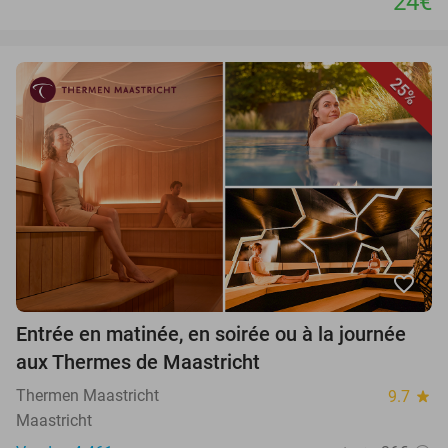
24€
25%
favorite_border
Entrée en matinée, en soirée ou à la journée
aux Thermes de Maastricht
Thermen Maastricht
9.7
star
Maastricht