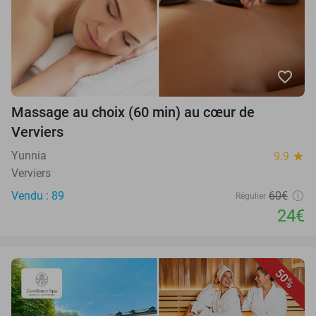
favorite_border
Massage au choix (60 min) au cœur de
Verviers
Yunnia
9.9
star
Verviers
Vendu : 89
60€
Régulier
24€
50%