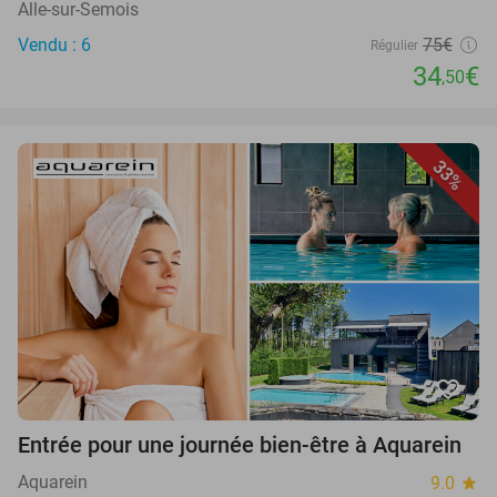
Alle-sur-Semois
Vendu : 6
75€
Régulier
34
€
,50
33%
favorite_border
Entrée pour une journée bien-être à Aquarein
Aquarein
9.0
star