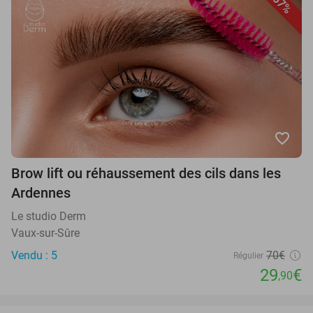
57%
favorite_border
Brow lift ou réhaussement des cils dans les
Ardennes
Le studio Derm
Vaux-sur-Sûre
Vendu : 5
70€
Régulier
29
€
,90