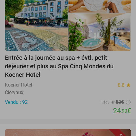
favorite_border
Entrée à la journée au spa + évtl. petit-
déjeuner et plus au Spa Cinq Mondes du
Koener Hotel
Koener Hotel
8.8
star
Clervaux
Vendu : 92
50€
Régulier
24
€
,90