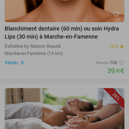
favorite_border
Blanchiment dentaire (60 min) ou soin Hydra
Lips (30 min) à Marche-en-Famenne
Esthéline by Maison Beauté
10.0
star
Marche-en-Famenne (14 km)
Vendu : 8
70€
Régulier
39
€
,90
26%