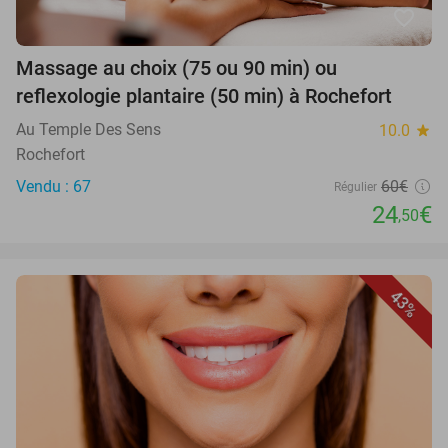
favorite_border
Massage au choix (75 ou 90 min) ou
reflexologie plantaire (50 min) à Rochefort
Au Temple Des Sens
10.0
star
Rochefort
Vendu : 67
60€
Régulier
24
€
,50
43%