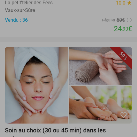
La petit'telier des Fées
10.0
star
Vaux-sur-Sûre
Vendu : 36
50€
Régulier
24
€
,90
50%
favorite_border
Soin au choix (30 ou 45 min) dans les