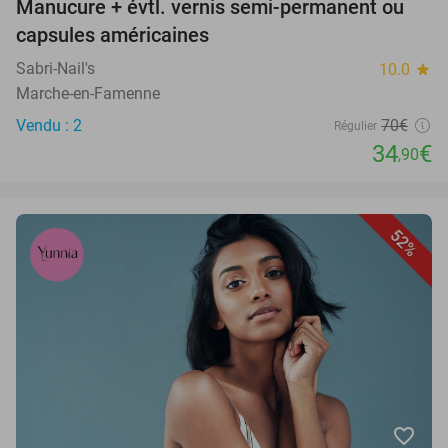
Manucure + évtl. vernis semi-permanent ou
capsules américaines
Sabri-Nail's
10.0
star
Marche-en-Famenne
Vendu : 2
70€
Régulier
34
€
,90
52%
favorite_border