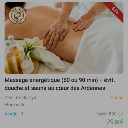
63%
favorite_border
Massage énergétique (60 ou 90 min) + évlt.
douche et sauna au cœur des Ardennes
Zen Life By Cyn
9.4
star
Florenville
Vendu : 1
80€
Régulier
29
€
,90