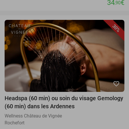
34
€
,90
30%
favorite_border
Headspa (60 min) ou soin du visage Gemology
(60 min) dans les Ardennes
Wellness Château de Vignée
Rochefort