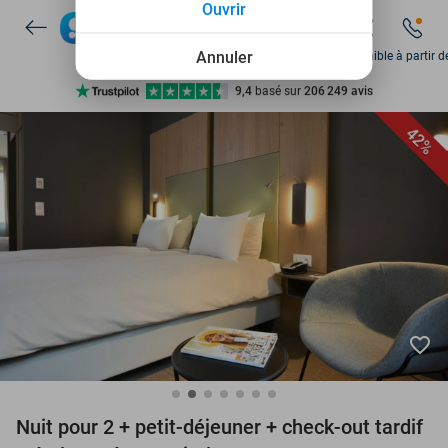
Ouvrir
Disponible 7 jours par semaine
+ de 10 millions de membres
Annuler
Disponible à partir d
9,4
basé sur
206 249 avis
Découvrez + de 15.000 deals
42%
Disponible 7 jours par semaine
+ de 10 millions de membres
favorite_border
Nuit pour 2 + petit-déjeuner + check-out tardif