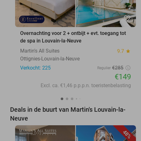
favorite_border
Overnachting voor 2 + ontbijt + evt. toegang tot
de spa in Louvain-la-Neuve
Martin's All Suites
9.7
star
Ottignies-Louvain-la-Neuve
Verkocht: 225
€285
Regulier
€149
Excl. ca. €1,46 p.p.p.n. toeristenbelasting
Deals in de buurt van Martin's Louvain-la-
Neuve
48%