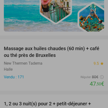
favorite_border
Massage aux huiles chaudes (60 min) + café
41%
ou thé près de Bruxelles
New Thermen Tadema
9.5
star
Halle
Vendu : 171
80€
Régulier
47
€
,50
favorite_border
1, 2 ou 3 nuit(s) pour 2 + petit-déjeuner +
32%
NEW