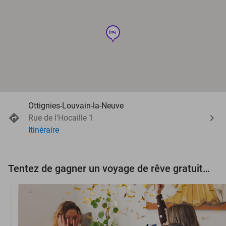
hotel
Ottignies-Louvain-la-Neuve
Rue de l'Hocaille 1
Itinéraire
Tentez de gagner un voyage de rêve gratuit d'une valeur de 3.000 € !