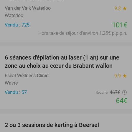
Van der Valk Waterloo
9.2
star
Waterloo
101€
Vendu : 725
Hors taxe de séjour d'environ 1,25€ p.p.p.n.
favorite_border
6 séances d'épilation au laser (1 an) sur une
86%
zone au choix au cœur du Brabant wallon
Eseal Wellness Clinic
9.9
star
Wavre
Vendu : 57
467€
Régulier
64€
favorite_border
2 ou 3 sessions de karting à Beersel
38%