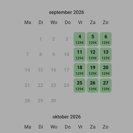
september 2026
Ma
Di
Wo
Do
Vr
Za
Zo
4
5
6
1
2
3
129€
129€
129€
11
12
13
7
8
9
10
129€
129€
129€
18
19
20
14
15
16
17
129€
129€
129€
25
26
27
21
22
23
24
129€
129€
129€
28
29
30
oktober 2026
Ma
Di
Wo
Do
Vr
Za
Zo