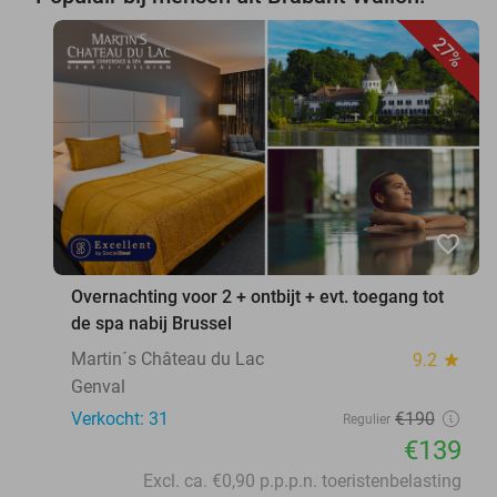
27%
favorite_border
Overnachting voor 2 + ontbijt + evt. toegang tot
de spa nabij Brussel
Martin´s Château du Lac
9.2
star
Genval
Verkocht: 31
€190
Regulier
€139
Excl. ca. €0,90 p.p.p.n. toeristenbelasting