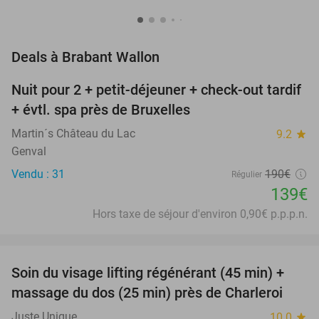
favorite_border
Deals à Brabant Wallon
Nuit pour 2 + petit-déjeuner + check-out tardif
27%
+ évtl. spa près de Bruxelles
Martin´s Château du Lac
9.2
star
Genval
Vendu : 31
190€
Régulier
139€
Hors taxe de séjour d'environ 0,90€ p.p.p.n.
favorite_border
Soin du visage lifting régénérant (45 min) +
63%
NEW
massage du dos (25 min) près de Charleroi
TODAY
Juste Unique
10.0
star