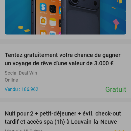
favorite_border
Tentez gratuitement votre chance de gagner
un voyage de rêve d'une valeur de 3.000 €
Social Deal Win
Online
Gratuit
Vendu : 186.962
favorite_border
Nuit pour 2 + petit-déjeuner + évtl. check-out
48%
tardif et accès spa (1h) à Louvain-la-Neuve