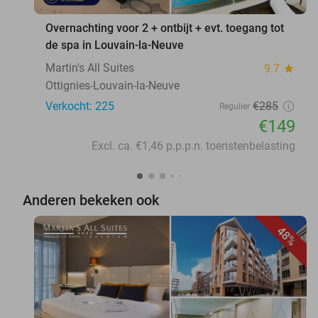
Overnachting voor 2 + ontbijt + evt. toegang tot
de spa in Louvain-la-Neuve
Martin's All Suites
9.7
star
Ottignies-Louvain-la-Neuve
Verkocht: 225
€285
Regulier
€149
Excl. ca. €1,46 p.p.p.n. toeristenbelasting
Anderen bekeken ook
48%