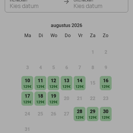
Inchecken
Uitchecken
Kies datum
Kies datum
augustus 2026
Ma
Di
Wo
Do
Vr
Za
Zo
1
2
3
4
5
6
7
8
9
10
11
12
13
14
16
15
129€
129€
129€
129€
129€
129€
17
18
19
20
21
22
23
129€
129€
129€
28
29
30
24
25
26
27
129€
129€
129€
31