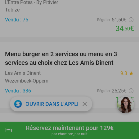
L’Entre Potes - By Pitivier
Tubize
Vendu : 75
51
,50
€
Régulier
34
€
,50
favorite_border
Menu burger en 2 services ou menu en 3
37%
services au choix chez Les Amis Dînent
Les Amis Dînent
9.3
star
Wezembeek-Oppem
Vendu : 336
25
,25
€
Régulier
15
€
,90
close
OUVRIR DANS L'APPLI
favorite_border
Manucure ou pédicure + évtl. vernis semi-
40%
Réservez maintenant pour 129€
hotel
shopping_cart
Réserver maintenant
navigate_next
permanent ou soin des pieds et des mains à
par chambre, par nuit