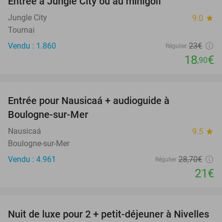
Entrée à Jungle City ou au minigolf
18%
Jungle City
9.0
star
Tournai
Vendu : 1.860
23€
Régulier
18
€
,90
favorite_border
Entrée pour Nausicaá + audioguide à
27%
Boulogne-sur-Mer
Nausicaá
9.5
star
Boulogne-sur-Mer
Vendu : 4.961
28
,70
€
Régulier
21€
favorite_border
Nuit de luxe pour 2 + petit-déjeuner à Nivelles