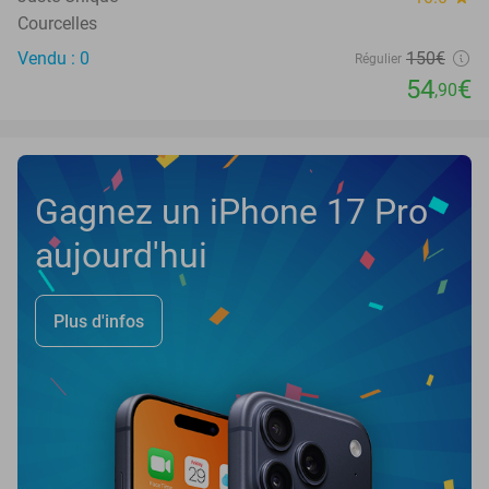
Courcelles
Vendu : 0
150€
Régulier
54
€
,90
Gagnez un iPhone 17 Pro
aujourd'hui
Plus d'infos