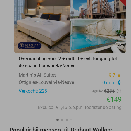
favorite_border
Overnachting voor 2 + ontbijt + evt. toegang tot
de spa in Louvain-la-Neuve
Martin´s All Suites
9.7
star
Ottignies-Louvain-la-Neuve
0 min.
directions_walk
Verkocht: 225
€285
Regulier
€149
Excl. ca. €1,46 p.p.p.n. toeristenbelasting
Populair bij mensen uit Brabant Wallon: