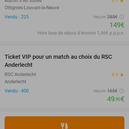
Martin´s All Suites
9.7
star
Ottignies-Louvain-la-Neuve
Vendu : 225
285€
Régulier
149€
Hors taxe de séjour d'environ 1,46€ p.p.p.n.
favorite_border
Ticket VIP pour un match au choix du RSC
70%
SOLD
Anderlecht
OUT
RSC Anderlecht
8.9
star
Anderlecht
Vendu : 400
165€
Régulier
49
€
,90