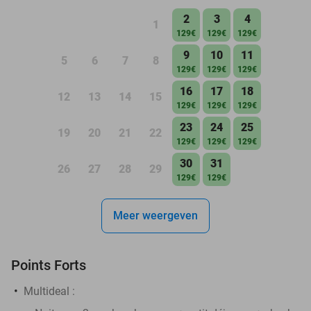
2
3
4
1
129€
129€
129€
9
10
11
5
6
7
8
129€
129€
129€
16
17
18
12
13
14
15
129€
129€
129€
23
24
25
19
20
21
22
129€
129€
129€
30
31
26
27
28
29
129€
129€
Meer weergeven
Points Forts
Multideal :