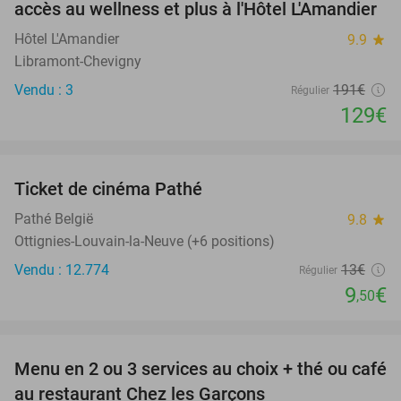
accès au wellness et plus à l'Hôtel L'Amandier
TODAY
Hôtel L'Amandier
9.9
star
Libramont-Chevigny
Vendu : 3
191€
Régulier
129€
favorite_border
Ticket de cinéma Pathé
27%
Pathé België
9.8
star
Ottignies-Louvain-la-Neuve (+6 positions)
Vendu : 12.774
13€
Régulier
9
€
,50
favorite_border
Menu en 2 ou 3 services au choix + thé ou café
38%
au restaurant Chez les Garçons