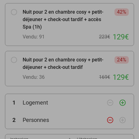
Nuit pour 2 en chambre cosy + petit-
42%
déjeuner + check-out tardif + accès
Spa (1h)
129€
Vendu: 91
223€
Nuit pour 2 en chambre cosy + petit-
24%
déjeuner + check-out tardif
129€
Vendu: 36
169€
remove_circle_outline
add_circle_outline
1
Logement
remove_circle_outline
add_circle_outline
2
Personnes