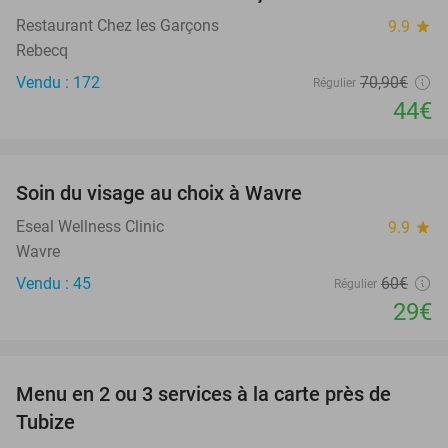
Restaurant Chez les Garçons
9.9
star
Rebecq
Vendu : 172
70
,90
€
Régulier
44€
favorite_border
Soin du visage au choix à Wavre
52%
Eseal Wellness Clinic
9.9
star
Wavre
Vendu : 45
60€
Régulier
29€
favorite_border
Menu en 2 ou 3 services à la carte près de
33%
Tubize