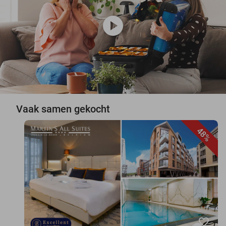
play_circle
Vaak samen gekocht
48%
favorite_border