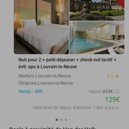
favorite_border
Nuit pour 2 + petit-déjeuner + check-out tardif +
évtl. spa à Louvain-la-Neuve
Martin's Louvain-la-Neuve
9.5
star
Ottignies-Louvain-la-Neuve
Vendu : 486
223€
Régulier
129€
Hors taxe de séjour d'environ 1,46€ p.p.p.n.