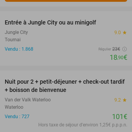
favorite_border
Entrée à Jungle City ou au minigolf
18%
Jungle City
9.0
star
Tournai
Vendu : 1.868
23€
Régulier
18
€
,90
favorite_border
Nuit pour 2 + petit-déjeuner + check-out tardif
+ boisson de bienvenue
Van der Valk Waterloo
9.2
star
Waterloo
101€
Vendu : 727
Hors taxe de séjour d'environ 1,25€ p.p.p.n.