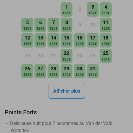
1
3
4
2
126€
132€
113€
5
6
7
8
11
9
10
128€
128€
128€
123€
122€
12
13
14
15
16
17
18
149€
128€
128€
126€
120€
123€
105€
22
25
19
20
21
23
24
123€
101€
26
27
28
29
30
31
120€
123€
123€
120€
120€
131€
Afficher plus
Points Forts
Délicieuse nuit pour 2 personnes au Van der Valk
Waterloo