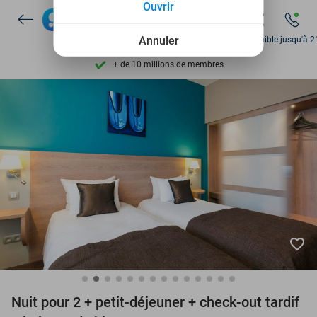
Ouvrir
Découvrez + de 15.000 deals
Disponible 7 jours par semaine
Annuler
Disponible jusqu'à 2
+ de 10 millions de membres
9,4
basé sur
206 274 avis
Découvrez + de 15.000 deals
Disponible 7 jours par semaine
+ de 10 millions de membres
favorite_border
Nuit pour 2 + petit-déjeuner + check-out tardif