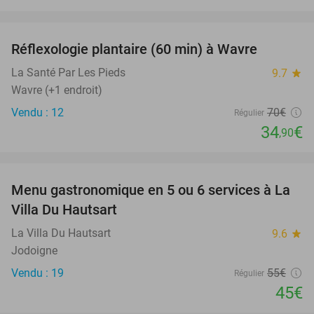
favorite_border
Réflexologie plantaire (60 min) à Wavre
50%
La Santé Par Les Pieds
9.7
star
Wavre (+1 endroit)
Vendu : 12
70€
Régulier
34
€
,90
favorite_border
Menu gastronomique en 5 ou 6 services à La
18%
Villa Du Hautsart
La Villa Du Hautsart
9.6
star
Jodoigne
Vendu : 19
55€
Régulier
45€