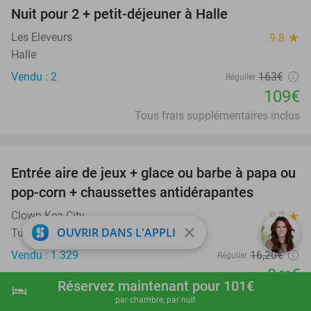
Nuit pour 2 + petit-déjeuner à Halle
33%
Les Eleveurs
9.8
star
Halle
Vendu : 2
163€
Régulier
109€
Tous frais supplémentaires inclus
favorite_border
Entrée aire de jeux + glace ou barbe à papa ou
41%
pop-corn + chaussettes antidérapantes
Clown Kea City
9.7
star
close
OUVRIR DANS L'APPLI
Tubize
Vendu : 1.329
16
,20
€
Régulier
9
€
,50
Réservez maintenant pour 101€
hotel
shopping_cart
Réserver maintenant
navigate_next
favorite_border
par chambre, par nuit