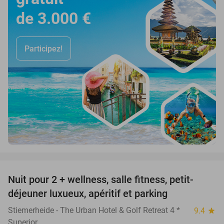
de 3.000 €
Participez!
favorite_border
Nuit pour 2 + wellness, salle fitness, petit-
33%
déjeuner luxueux, apéritif et parking
Stiemerheide - The Urban Hotel & Golf Retreat 4 *
9.4
star
Superior