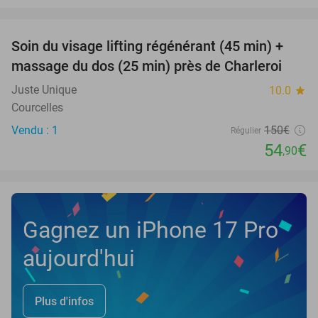
favorite_border
Soin du visage lifting régénérant (45 min) +
63%
NEW
massage du dos (25 min) près de Charleroi
TODAY
Juste Unique
10.0
star
Courcelles
Vendu : 1
150€
Régulier
54
€
,90
Gagnez un iPhone 17 Pro
aujourd'hui
Plus d'infos