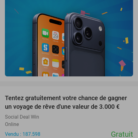
favorite_border
Tentez gratuitement votre chance de gagner
un voyage de rêve d'une valeur de 3.000 €
Social Deal Win
Online
Gratuit
Vendu : 187.598