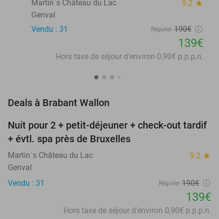
Martin´s Château du Lac
9.2
star
Genval
Vendu : 31
190€
Régulier
139€
Hors taxe de séjour d'environ 0,90€ p.p.p.n.
favorite_border
Deals à Brabant Wallon
Nuit pour 2 + petit-déjeuner + check-out tardif
27%
+ évtl. spa près de Bruxelles
Martin´s Château du Lac
9.2
star
Genval
Vendu : 31
190€
Régulier
139€
Hors taxe de séjour d'environ 0,90€ p.p.p.n.