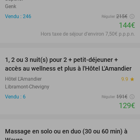
Genk
Vendu : 246
215€
Régulier
144€
Hors taxe de séjour d'environ 7,50€ p.p.p.n.
favorite_border
1, 2 ou 3 nuit(s) pour 2 + petit-déjeuner +
32%
NEW
accès au wellness et plus à l'Hôtel L'Amandier
TODAY
Hôtel L'Amandier
9.9
star
Libramont-Chevigny
Vendu : 6
191€
Régulier
129€
favorite_border
Massage en solo ou en duo (30 ou 60 min) à
46%