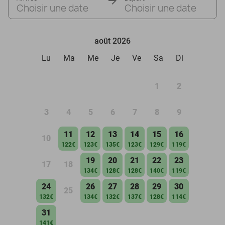
Choisir une date
Choisir une date
août 2026
Lu
Ma
Me
Je
Ve
Sa
Di
1
2
3
4
5
6
7
8
9
11
12
13
14
15
16
10
122€
123€
135€
123€
129€
119€
19
20
21
22
23
17
18
134€
128€
128€
140€
119€
24
26
27
28
29
30
25
132€
134€
132€
137€
128€
114€
31
141€