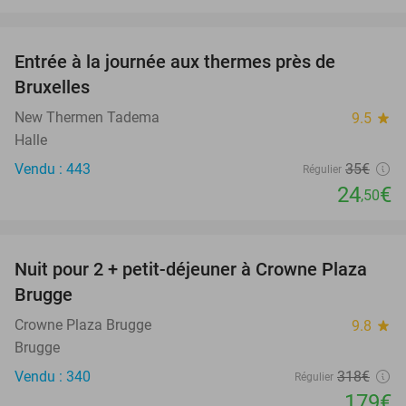
favorite_border
Entrée à la journée aux thermes près de
30%
Bruxelles
New Thermen Tadema
9.5
star
Halle
Vendu : 443
35€
Régulier
24
€
,50
favorite_border
Nuit pour 2 + petit-déjeuner à Crowne Plaza
44%
Brugge
Crowne Plaza Brugge
9.8
star
Brugge
Vendu : 340
318€
Régulier
179€