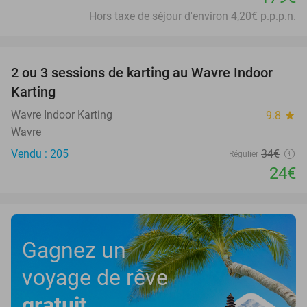
Hors taxe de séjour d'environ 4,20€ p.p.p.n.
favorite_border
2 ou 3 sessions de karting au Wavre Indoor
29%
Karting
Wavre Indoor Karting
9.8
star
Wavre
Vendu : 205
34€
Régulier
24€
Gagnez un
voyage de rêve
gratuit