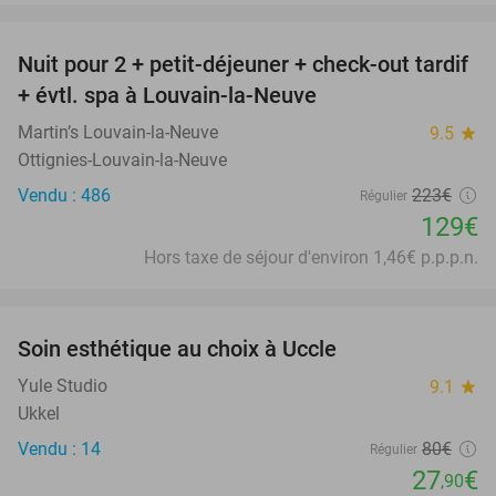
favorite_border
Nuit pour 2 + petit-déjeuner + check-out tardif
42%
+ évtl. spa à Louvain-la-Neuve
Martin’s Louvain-la-Neuve
9.5
star
Ottignies-Louvain-la-Neuve
Vendu : 486
223€
Régulier
129€
Hors taxe de séjour d'environ 1,46€ p.p.p.n.
favorite_border
Soin esthétique au choix à Uccle
65%
Yule Studio
9.1
star
Ukkel
Vendu : 14
80€
Régulier
27
€
,90