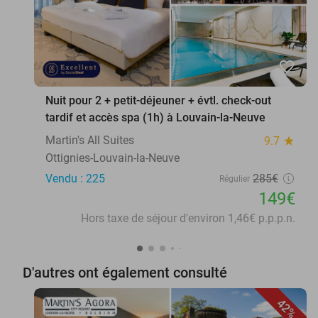
favorite_border
Nuit pour 2 + petit-déjeuner + évtl. check-out
tardif et accès spa (1h) à Louvain-la-Neuve
Martin's All Suites
9.7
star
Ottignies-Louvain-la-Neuve
Vendu : 225
285€
Régulier
149€
Hors taxe de séjour d'environ 1,46€ p.p.p.n.
D'autres ont également consulté
42%