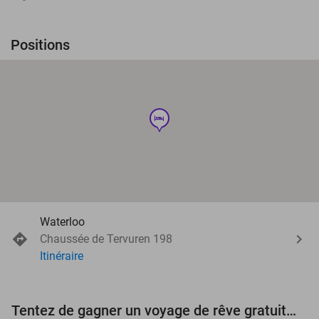
Positions
hotel
Waterloo
Chaussée de Tervuren 198
Itinéraire
Tentez de gagner un voyage de rêve gratuit d'une valeur de 3.000 € !