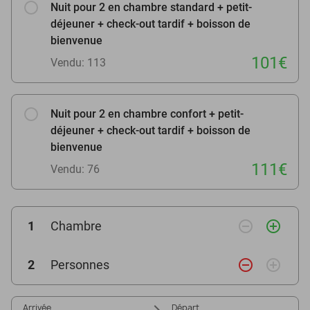
Nuit pour 2 en chambre standard + petit-
déjeuner + check-out tardif + boisson de
bienvenue
101€
Vendu: 113
Nuit pour 2 en chambre confort + petit-
déjeuner + check-out tardif + boisson de
bienvenue
111€
Vendu: 76
remove_circle_outline
add_circle_outline
1
Chambre
remove_circle_outline
add_circle_outline
2
Personnes
Arrivée
Départ