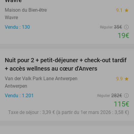
Wavre
Maison du Bien-être
9.1
star
Wavre
Vendu : 130
35€
Régulier
19€
favorite_border
Nuit pour 2 + petit-déjeuner + check-out tardif
59%
+ accès wellness au cœur d'Anvers
Van der Valk Park Lane Antwerpen
9.9
star
Antwerpen
Vendu : 1.201
282€
Régulier
115€
Taxe de séjour : 3,39 € (à partir du 1er mars 2026 : 3,58 €)
favorite_border