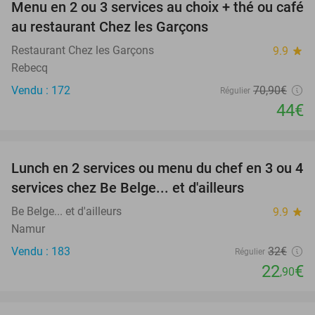
Menu en 2 ou 3 services au choix + thé ou café
38%
au restaurant Chez les Garçons
Restaurant Chez les Garçons
9.9
star
Rebecq
Vendu : 172
70
,90
€
Régulier
44€
favorite_border
Lunch en 2 services ou menu du chef en 3 ou 4
28%
services chez Be Belge... et d'ailleurs
Be Belge... et d'ailleurs
9.9
star
Namur
Vendu : 183
32€
Régulier
22
€
,90
favorite_border