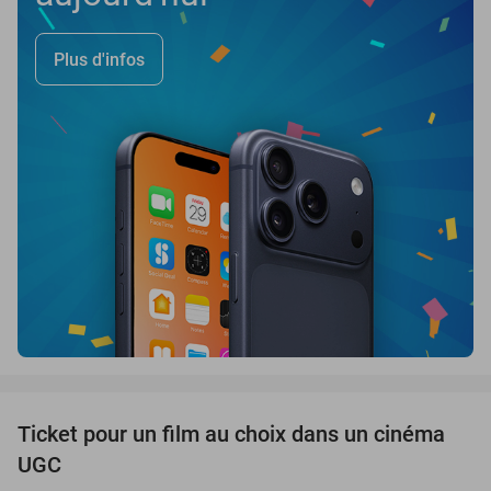
Plus d'infos
favorite_border
Ticket pour un film au choix dans un cinéma
38%
UGC