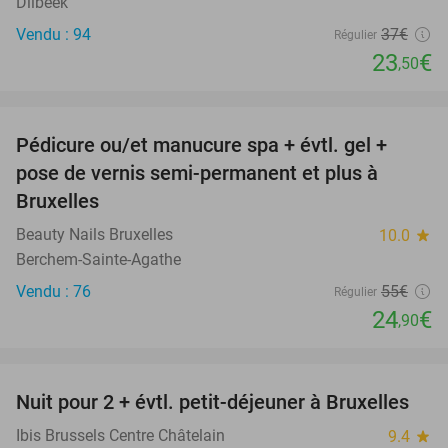
Dilbeek
Vendu : 94
37€
Régulier
23
€
,50
favorite_border
Pédicure ou/et manucure spa + évtl. gel +
55%
pose de vernis semi-permanent et plus à
Bruxelles
Beauty Nails Bruxelles
10.0
star
Berchem-Sainte-Agathe
Vendu : 76
55€
Régulier
24
€
,90
favorite_border
Nuit pour 2 + évtl. petit-déjeuner à Bruxelles
29%
Ibis Brussels Centre Châtelain
9.4
star