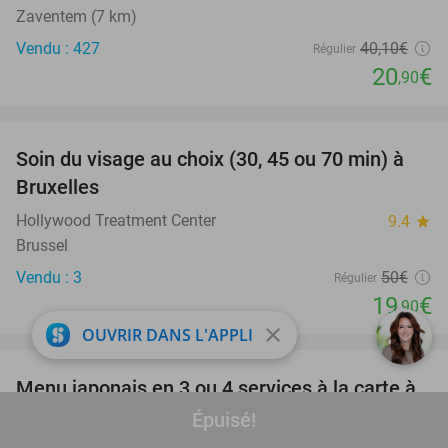
Zaventem (7 km)
Vendu : 427
40
,10
€
Régulier
20
€
,90
favorite_border
Soin du visage au choix (30, 45 ou 70 min) à
60%
Bruxelles
Hollywood Treatment Center
9.4
star
Brussel
Vendu : 3
50€
Régulier
19
€
,90
close
OUVRIR DANS L'APPLI
favorite_border
Menu japonais en 3 ou 4 services à la carte à
36%
Bruxelles
Épuisé!