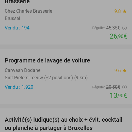
Brasserie
Chez Charles Brasserie
9.8
star
Brussel
Vendu : 194
45
,35
€
Régulier
26
€
,90
favorite_border
Programme de lavage de voiture
32%
Carwash Dodane
9.6
star
Sint-Pieters-Leeuw (+2 positions) (9 km)
Vendu : 1.920
20
,50
€
Régulier
13
€
,90
favorite_border
Activité(s) ludique(s) au choix + évlt. cocktail
46%
ou planche à partager à Bruxelles