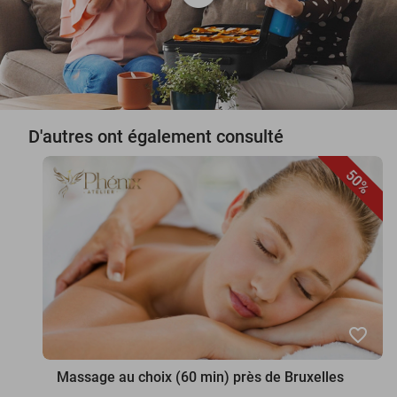
D'autres ont également consulté
50%
favorite_border
Massage au choix (60 min) près de Bruxelles