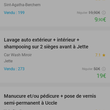
Sint-Agatha-Berchem
Vendu : 199
19
,90
€
Régulier
9
€
,90
favorite_border
Lavage auto extérieur + intérieur +
62%
shampooing sur 2 sièges avant à Jette
Car Wash Miroir
7.1
star
Jette
Vendu : 273
50€
Régulier
19€
favorite_border
Manucure et/ou pédicure + pose de vernis
43%
SOLD
semi-permanent à Uccle
OUT