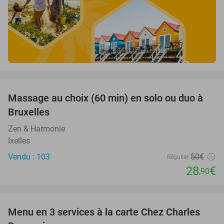
favorite_border
Massage au choix (60 min) en solo ou duo à
42%
Bruxelles
Zen & Harmonie
Ixelles
Vendu : 103
50€
Régulier
28
€
,90
favorite_border
Menu en 3 services à la carte Chez Charles
41%