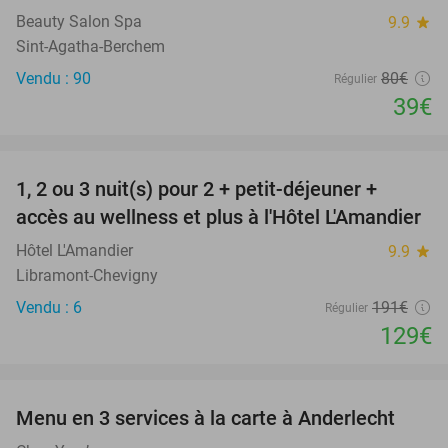
Beauty Salon Spa
9.9
star
Sint-Agatha-Berchem
Vendu : 90
80€
Régulier
39€
favorite_border
1, 2 ou 3 nuit(s) pour 2 + petit-déjeuner +
32%
NEW
accès au wellness et plus à l'Hôtel L'Amandier
TODAY
Hôtel L'Amandier
9.9
star
Libramont-Chevigny
Vendu : 6
191€
Régulier
129€
favorite_border
Menu en 3 services à la carte à Anderlecht
42%