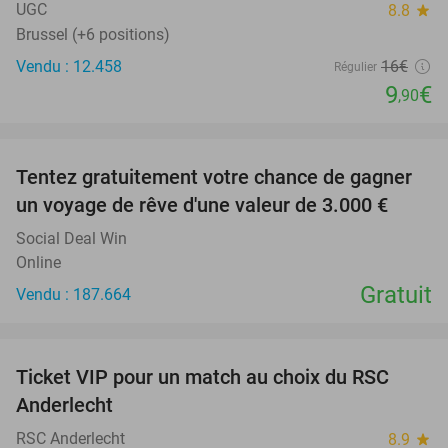
UGC
8.8
star
Brussel (+6 positions)
Vendu : 12.458
16€
Régulier
9
€
,90
favorite_border
Tentez gratuitement votre chance de gagner
un voyage de rêve d'une valeur de 3.000 €
Social Deal Win
Online
Gratuit
Vendu : 187.664
favorite_border
Ticket VIP pour un match au choix du RSC
70%
SOLD
Anderlecht
OUT
RSC Anderlecht
8.9
star