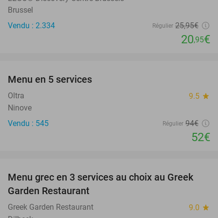
Brussel
Vendu : 2.334
25
,95
€
Régulier
20
€
,95
favorite_border
Menu en 5 services
45%
Oltra
9.5
star
Ninove
Vendu : 545
94€
Régulier
52€
favorite_border
Menu grec en 3 services au choix au Greek
36%
Garden Restaurant
Greek Garden Restaurant
9.0
star