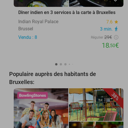
Dîner indien en 3 services à la carte à Bruxelles
Indian Royal Palace
7.6
star
Brussel
3 min.
directions_walk
Vendu : 8
29€
Régulier
18
€
,50
Populaire auprès des habitants de
Bruxelles:
38%