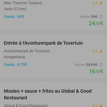
New Thermen Tadema
9.5
star
Halle (12 km)
Vendu : 443
35€
Régulier
24
€
,50
favorite_border
Entrée à l'Avonturenpark de Tovertuin
34%
Avonturenpark de Tovertuin
9.2
star
Hoogerheide
Vendu : 8.700
24
,95
€
Régulier
16
€
,50
favorite_border
Moules + sauce + frites au Global & Good
50%
Restaurant
Global & Good Restaurant
8.0
star