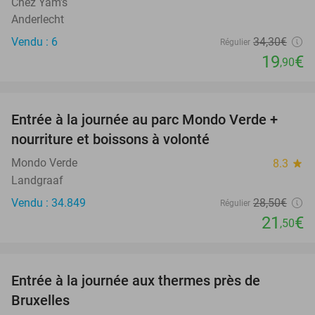
Chez Yam’s
Anderlecht
Vendu : 6
34
,30
€
Régulier
19
€
,90
favorite_border
Entrée à la journée au parc Mondo Verde +
25%
nourriture et boissons à volonté
Mondo Verde
8.3
star
Landgraaf
Vendu : 34.849
28
,50
€
Régulier
21
€
,50
favorite_border
Entrée à la journée aux thermes près de
30%
Bruxelles