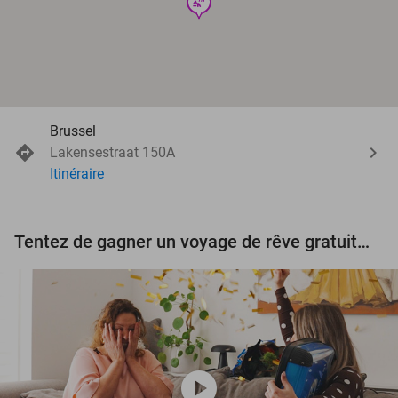
wellness
Brussel
Lakensestraat 150A
Itinéraire
Tentez de gagner un voyage de rêve gratuit d'une valeur de 3.000 € !
play_circle