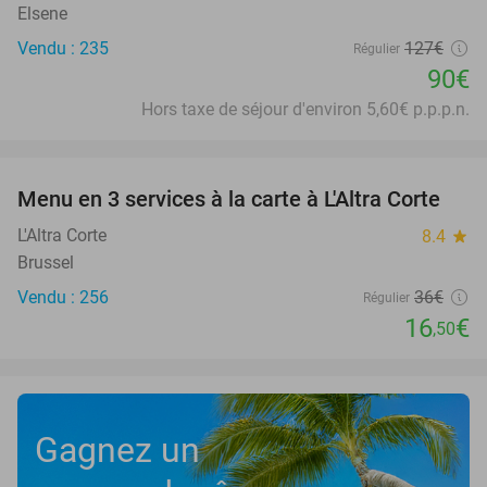
Elsene
Vendu : 235
127€
Régulier
90€
Hors taxe de séjour d'environ 5,60€ p.p.p.n.
favorite_border
Menu en 3 services à la carte à L'Altra Corte
54%
L'Altra Corte
8.4
star
Brussel
Vendu : 256
36€
Régulier
16
€
,50
Gagnez un