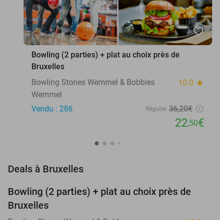
favorite_border
Bowling (2 parties) + plat au choix près de
Bruxelles
Bowling Stones Wemmel & Bobbies
10.0
star
Wemmel
Vendu : 286
36
,20
€
Régulier
22
€
,50
favorite_border
Deals à Bruxelles
Bowling (2 parties) + plat au choix près de
38%
Bruxelles