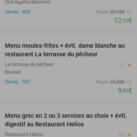
Sint-Agatha-Berchem
Vendu : 408
20
,10
€
Régulier
12
€
,50
favorite_border
Menu moules-frites + évtl. dame blanche au
58%
restaurant La terrasse du pêcheur
La terrasse du pêcheur
9.1
star
Brussel
Vendu : 557
23
,50
€
Régulier
9
€
,90
favorite_border
Menu grec en 2 ou 3 services au choix + évtl.
48%
digestif au Restaurant Helios
Restaurant Helios
9.6
star