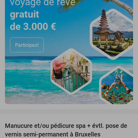
voyage de rêve
gratuit
de 3.000 €
Participez!
favorite_border
Manucure et/ou pédicure spa + évtl. pose de
51%
vernis semi-permanent à Bruxelles