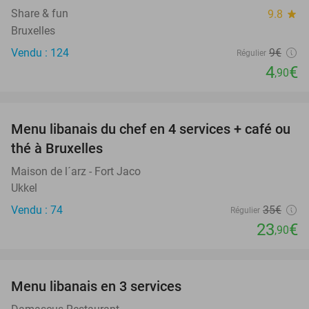
Share & fun
9.8
star
Bruxelles
Vendu : 124
9€
Régulier
4
€
,90
favorite_border
Menu libanais du chef en 4 services + café ou
32%
thé à Bruxelles
Maison de l´arz - Fort Jaco
Ukkel
Vendu : 74
35€
Régulier
23
€
,90
favorite_border
Menu libanais en 3 services
59%