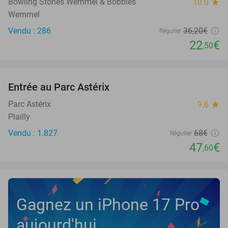
Bowling Stones Wemmel & Bobbies
10.0
star
Wemmel
Vendu : 286
36
,20
€
Régulier
22
€
,50
favorite_border
Entrée au Parc Astérix
30%
NEW
TODAY
Parc Astérix
9.6
star
Plailly
Vendu : 1.827
68€
Régulier
47
€
,60
Gagnez un iPhone 17 Pro
aujourd'hui