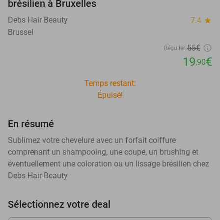
brésilien à Bruxelles
Debs Hair Beauty
7.4
star
Brussel
55€
Régulier
19
€
,90
Temps restant:
Épuisé!
En résumé
Sublimez votre chevelure avec un forfait coiffure
comprenant un shampooing, une coupe, un brushing et
éventuellement une coloration ou un lissage brésilien chez
Debs Hair Beauty
Sélectionnez votre deal