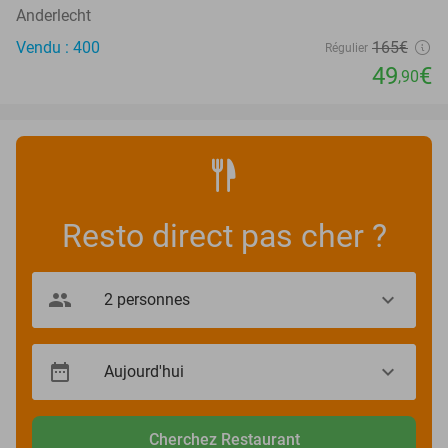
Anderlecht
Vendu : 400
165€
Régulier
49
€
,90
Resto direct pas cher ?
Cherchez Restaurant