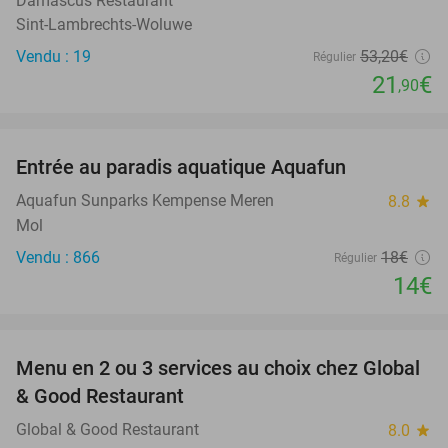
Damascus Restaurant
Sint-Lambrechts-Woluwe
Vendu : 19
53
,20
€
Régulier
21
€
,90
favorite_border
Entrée au paradis aquatique Aquafun
22%
Aquafun Sunparks Kempense Meren
8.8
star
Mol
Vendu : 866
18€
Régulier
14€
favorite_border
Menu en 2 ou 3 services au choix chez Global
38%
& Good Restaurant
Global & Good Restaurant
8.0
star