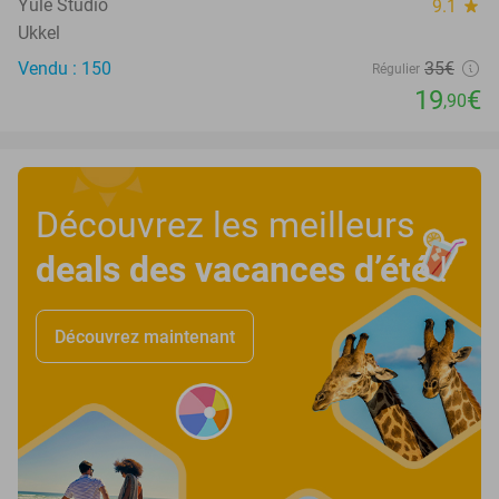
Yule Studio
9.1
star
Ukkel
Vendu : 150
35€
Régulier
19
€
,90
Découvrez les meilleurs
deals des vacances d’été
!
Découvrez maintenant