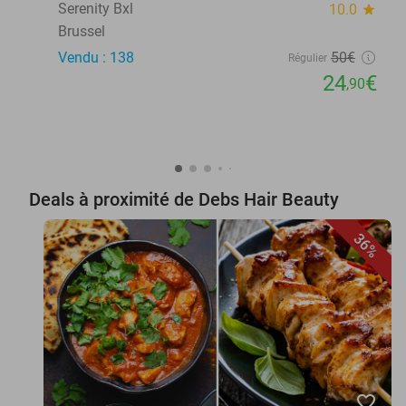
Serenity Bxl
10.0
star
Brussel
Vendu : 138
50€
Régulier
24
€
,90
Deals à proximité de Debs Hair Beauty
36%
favorite_border