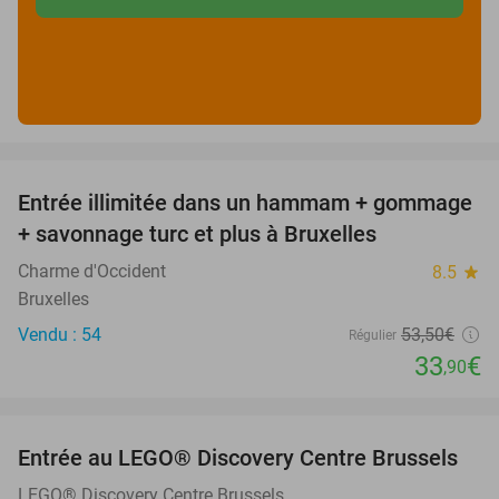
favorite_border
Entrée illimitée dans un hammam + gommage
37%
+ savonnage turc et plus à Bruxelles
Charme d'Occident
8.5
star
Bruxelles
Vendu : 54
53
,50
€
Régulier
33
€
,90
favorite_border
Entrée au LEGO® Discovery Centre Brussels
19%
LEGO® Discovery Centre Brussels