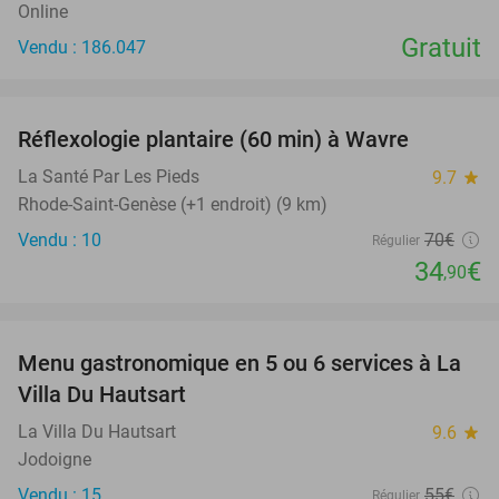
Online
Gratuit
Vendu : 186.047
favorite_border
Réflexologie plantaire (60 min) à Wavre
50%
NEW
TODAY
La Santé Par Les Pieds
9.7
star
Rhode-Saint-Genèse (+1 endroit) (9 km)
Vendu : 10
70€
Régulier
34
€
,90
favorite_border
Menu gastronomique en 5 ou 6 services à La
18%
NEW
Villa Du Hautsart
TODAY
La Villa Du Hautsart
9.6
star
Jodoigne
Vendu : 15
55€
Régulier