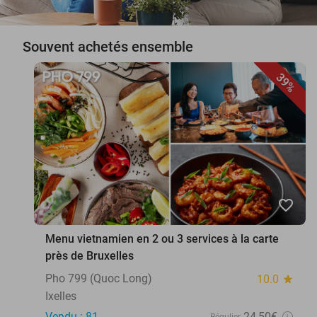
Souvent achetés ensemble
39%
favorite_border
Menu vietnamien en 2 ou 3 services à la carte
près de Bruxelles
Pho 799 (Quoc Long)
10.0
star
Ixelles
Vendu : 81
24
,50
€
Régulier