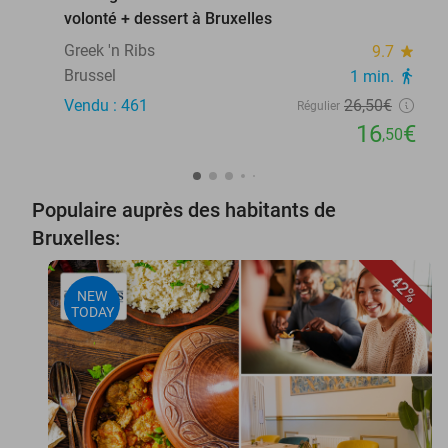
volonté + dessert à Bruxelles
Greek 'n Ribs
9.7
star
Brussel
1 min.
directions_walk
Vendu : 461
26
,50
€
Régulier
16
€
,50
Populaire auprès des habitants de
Bruxelles:
42%
NEW
TODAY