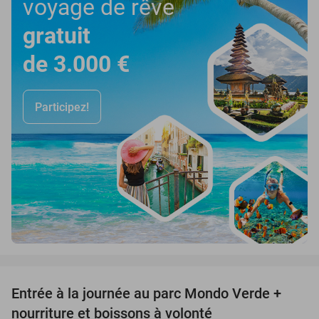
voyage de rêve
gratuit
de 3.000 €
Participez!
favorite_border
Entrée à la journée au parc Mondo Verde +
25%
nourriture et boissons à volonté