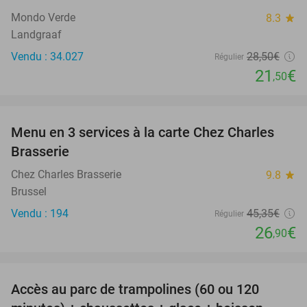
Mondo Verde
8.3
star
Landgraaf
Vendu : 34.027
28
,50
€
Régulier
21
€
,50
favorite_border
Menu en 3 services à la carte Chez Charles
41%
Brasserie
Chez Charles Brasserie
9.8
star
Brussel
Vendu : 194
45
,35
€
Régulier
26
€
,90
favorite_border
Accès au parc de trampolines (60 ou 120
47%