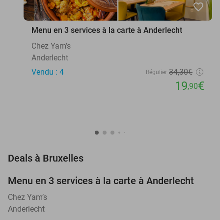
favorite_border
Menu en 3 services à la carte à Anderlecht
Chez Yam’s
Anderlecht
Vendu : 4
34
,30
€
Régulier
19
€
,90
favorite_border
Deals à Bruxelles
Menu en 3 services à la carte à Anderlecht
42%
NEW
TODAY
Chez Yam’s
Anderlecht