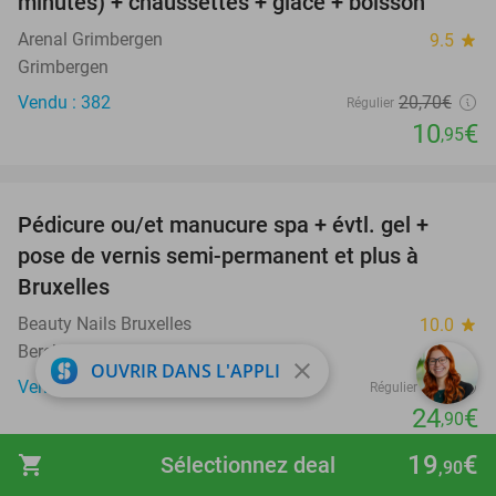
minutes) + chaussettes + glace + boisson
Arenal Grimbergen
9.5
star
Grimbergen
Vendu : 382
20
,70
€
Régulier
10
€
,95
favorite_border
Pédicure ou/et manucure spa + évtl. gel +
55%
pose de vernis semi-permanent et plus à
Bruxelles
Beauty Nails Bruxelles
10.0
star
Berchem-Sainte-Agathe
close
OUVRIR DANS L'APPLI
Vendu : 75
55€
Régulier
24
€
,90
favorite_border
19
€
shopping_cart
Sélectionnez deal
,90