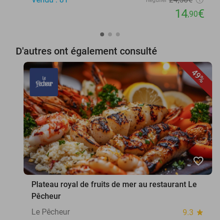
14
€
,90
D'autres ont également consulté
49%
favorite_border
Plateau royal de fruits de mer au restaurant Le
Pêcheur
Le Pêcheur
9.3
star