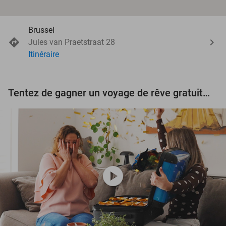
Brussel
Jules van Praetstraat 28
Itinéraire
Tentez de gagner un voyage de rêve gratuit d'une valeur de 3.000 € !
play_circle