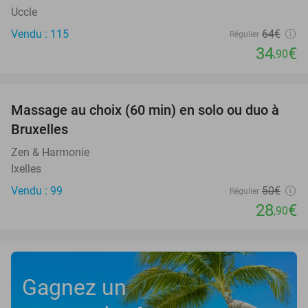
Uccle
Vendu : 115
64€
Régulier
34
€
,90
favorite_border
Massage au choix (60 min) en solo ou duo à
42%
Bruxelles
Zen & Harmonie
Ixelles
Vendu : 99
50€
Régulier
28
€
,90
Gagnez un