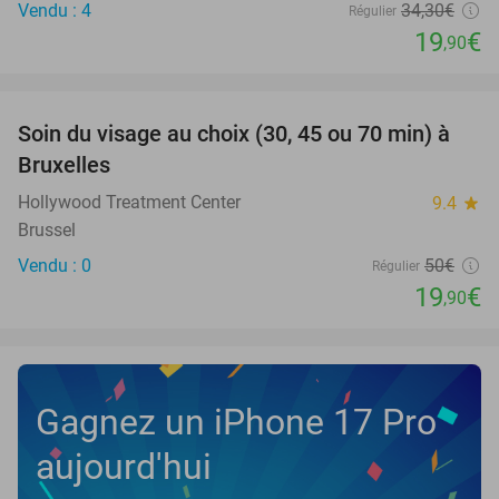
Vendu : 4
34
,30
€
Régulier
19
€
,90
favorite_border
Soin du visage au choix (30, 45 ou 70 min) à
60%
NEW
Bruxelles
TODAY
Hollywood Treatment Center
9.4
star
Brussel
Vendu : 0
50€
Régulier
19
€
,90
Gagnez un iPhone 17 Pro
aujourd'hui