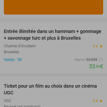
favorite_border
Entrée illimitée dans un hammam + gommage
37%
+ savonnage turc et plus à Bruxelles
Charme d'Occident
8.6
star
Bruxelles
Vendu : 50
53
,50
€
Régulier
33
€
,90
favorite_border
Ticket pour un film au choix dans un cinéma
38%
UGC
UGC
8.8
star
Brussel (+6 positions)