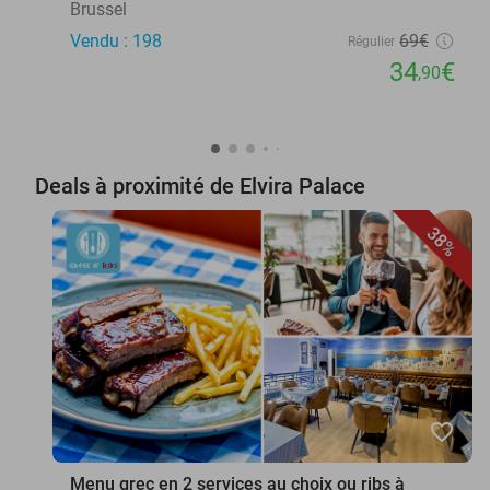
Brussel
Vendu : 198
69€
Régulier
34
€
,90
Deals à proximité de Elvira Palace
38%
favorite_border
Menu grec en 2 services au choix ou ribs à