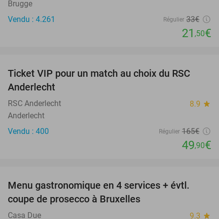
Brugge
Vendu : 4.261
33€
Régulier
21
€
,50
favorite_border
Ticket VIP pour un match au choix du RSC
70%
SOLD
Anderlecht
OUT
RSC Anderlecht
8.9
star
Anderlecht
Vendu : 400
165€
Régulier
49
€
,90
favorite_border
Menu gastronomique en 4 services + évtl.
45%
coupe de prosecco à Bruxelles
Casa Due
9.3
star