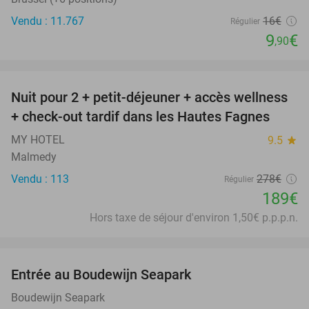
Vendu : 11.767
16€
Régulier
9
€
,90
favorite_border
Nuit pour 2 + petit-déjeuner + accès wellness
32%
+ check-out tardif dans les Hautes Fagnes
MY HOTEL
9.5
star
Malmedy
Vendu : 113
278€
Régulier
189€
Hors taxe de séjour d'environ 1,50€ p.p.p.n.
favorite_border
Entrée au Boudewijn Seapark
35%
Boudewijn Seapark