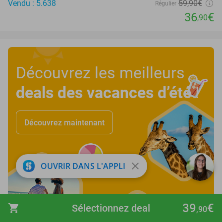
Vendu : 5.638
59
,90
€
Régulier
36
€
,90
Découvrez les meilleurs
deals des vacances d’été
!
Découvrez maintenant
close
OUVRIR DANS L'APPLI
39
€
shopping_cart
Sélectionnez deal
,90