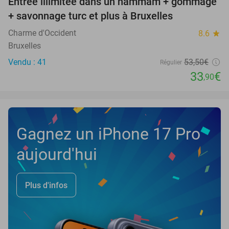
Entrée illimitée dans un hammam + gommage
37%
+ savonnage turc et plus à Bruxelles
Charme d'Occident
8.6
star
Bruxelles
Vendu : 41
53
,50
€
Régulier
33
€
,90
Gagnez un iPhone 17 Pro
aujourd'hui
Plus d'infos