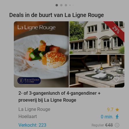
Deals in de buurt van La Ligne Rouge
29%
favorite_border
2- of 3-gangenlunch of 4-gangendiner +
proeverij bij La Ligne Rouge
La Ligne Rouge
9.7
star
Hoeilaart
0 min.
directions_walk
Verkocht: 223
€48
Regulier