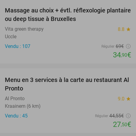
Massage au choix + évtl. réflexologie plantaire
49%
ou deep tissue à Bruxelles
Vita green therapy
8.8
star
Uccle
Vendu : 107
69€
Régulier
34
€
,90
favorite_border
Menu en 3 services à la carte au restaurant Al
38%
Pronto
Al Pronto
9.0
star
Kraainem (6 km)
Vendu : 45
44
,55
€
Régulier
27
€
,50
favorite_border