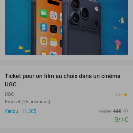
favorite_border
Ticket pour un film au choix dans un cinéma
38%
UGC
UGC
8.8
star
Brussel (+6 positions)
Vendu : 11.305
16€
Régulier
9
€
,90
favorite_border