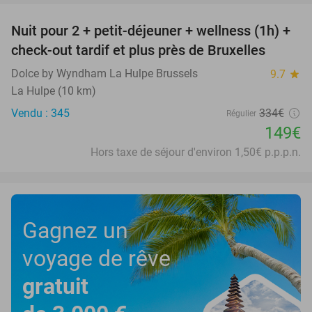
Nuit pour 2 + petit-déjeuner + wellness (1h) +
55%
check-out tardif et plus près de Bruxelles
Dolce by Wyndham La Hulpe Brussels
9.7
star
La Hulpe (10 km)
Vendu : 345
334€
Régulier
149€
Hors taxe de séjour d'environ 1,50€ p.p.p.n.
Gagnez un
voyage de rêve
gratuit