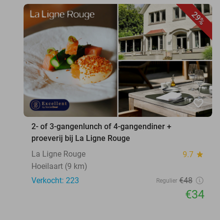
29%
favorite_border
2- of 3-gangenlunch of 4-gangendiner +
proeverij bij La Ligne Rouge
La Ligne Rouge
9.7
star
Hoeilaart (9 km)
Verkocht: 223
€48
Regulier
€34