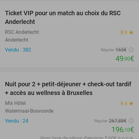
Ticket VIP pour un match au choix du RSC
70%
Anderlecht
RSC Anderlecht
8.9
star
Anderlecht
Vendu : 382
165€
Régulier
49
€
,90
favorite_border
Nuit pour 2 + petit-déjeuner + check-out tardif
27%
+ accès au wellness à Bruxelles
Mix Hôtel
9.4
star
Watermaal-Bosvoorde
Vendu : 24
267
,88
€
Régulier
196
€
,10
Hors taxe de séjour d'environ 5,60€ p.p.p.n.