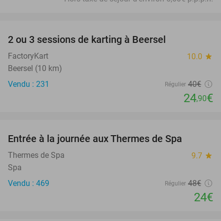
favorite_border
2 ou 3 sessions de karting à Beersel
38%
FactoryKart
10.0
star
Beersel (10 km)
Vendu : 231
40€
Régulier
24
€
,90
favorite_border
Entrée à la journée aux Thermes de Spa
50%
Thermes de Spa
9.7
star
Spa
Vendu : 469
48€
Régulier
24€
favorite_border