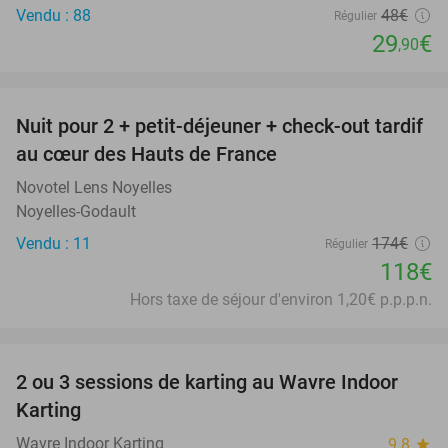
Vendu : 88
48€
Régulier
29
€
,90
favorite_border
Nuit pour 2 + petit-déjeuner + check-out tardif
32%
au cœur des Hauts de France
Novotel Lens Noyelles
Noyelles-Godault
Vendu : 11
174€
Régulier
118€
Hors taxe de séjour d'environ 1,20€ p.p.p.n.
favorite_border
2 ou 3 sessions de karting au Wavre Indoor
29%
Karting
Wavre Indoor Karting
9.8
star