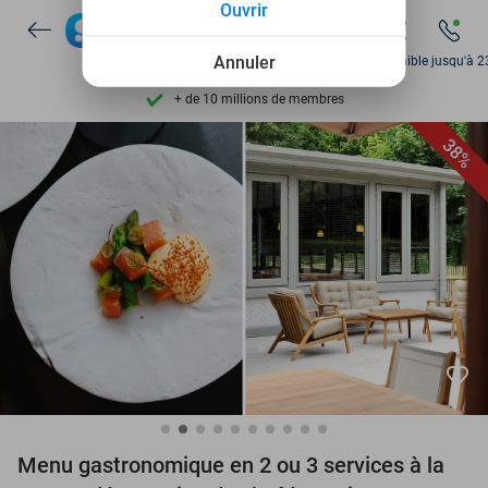
Ouvrir
Disponible 7 jours par semaine
+ de 10 millions de membres
Annuler
Disponible jusqu'à 2
9,4
basé sur
206 071 avis
Découvrez + de 15.000 deals
38%
Disponible 7 jours par semaine
+ de 10 millions de membres
favorite_border
Menu gastronomique en 2 ou 3 services à la