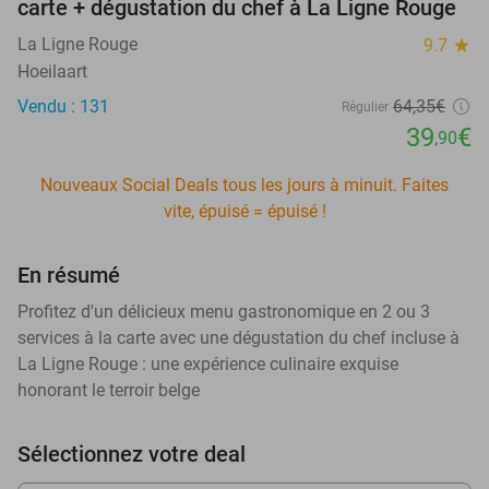
carte + dégustation du chef à La Ligne Rouge
La Ligne Rouge
9.7
star
Hoeilaart
Vendu : 131
64
,35
€
Régulier
39
€
,90
Nouveaux Social Deals tous les jours à minuit. Faites
vite, épuisé = épuisé !
En résumé
Profitez d'un délicieux menu gastronomique en 2 ou 3
services à la carte avec une dégustation du chef incluse à
La Ligne Rouge : une expérience culinaire exquise
honorant le terroir belge
Sélectionnez votre deal