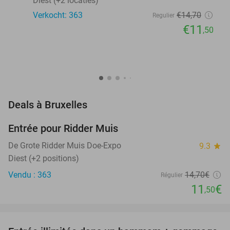
Diest (+2 locaties)
Verkocht: 363
€14
,70
Regulier
€11
,50
favorite_border
Deals à Bruxelles
Entrée pour Ridder Muis
22%
NEW
TODAY
De Grote Ridder Muis Doe-Expo
9.3
star
Diest (+2 positions)
Vendu : 363
14
,70
€
Régulier
11
€
,50
favorite_border