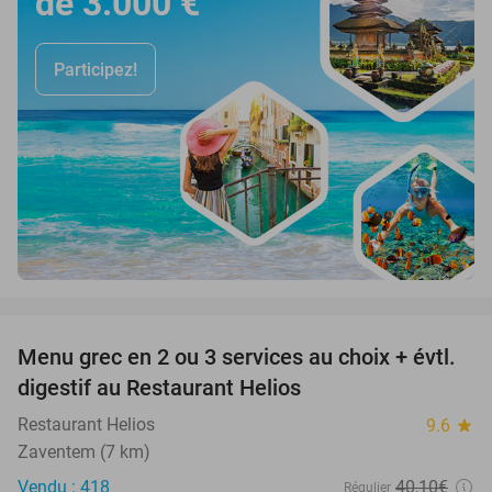
de 3.000 €
Participez!
favorite_border
Menu grec en 2 ou 3 services au choix + évtl.
48%
digestif au Restaurant Helios
Restaurant Helios
9.6
star
Zaventem (7 km)
Vendu : 418
40
,10
€
Régulier