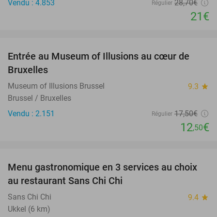
Vendu : 4.853
28
,70
€
Régulier
21€
favorite_border
Entrée au Museum of Illusions au cœur de
29%
Bruxelles
Museum of Illusions Brussel
9.3
star
Brussel / Bruxelles
Vendu : 2.151
17
,50
€
Régulier
12
€
,50
favorite_border
Menu gastronomique en 3 services au choix
38%
au restaurant Sans Chi Chi
Sans Chi Chi
9.4
star
Ukkel (6 km)