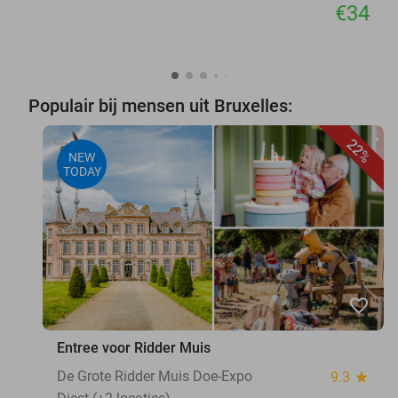
€34
Populair bij mensen uit Bruxelles:
22%
NEW
TODAY
favorite_border
Entree voor Ridder Muis
De Grote Ridder Muis Doe-Expo
9.3
star