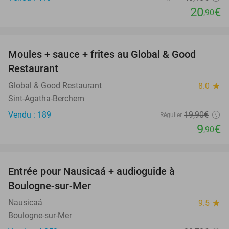
20
€
,90
favorite_border
Moules + sauce + frites au Global & Good
50%
Restaurant
Global & Good Restaurant
8.0
star
Sint-Agatha-Berchem
Vendu : 189
19
,90
€
Régulier
9
€
,90
favorite_border
Entrée pour Nausicaá + audioguide à
27%
Boulogne-sur-Mer
Nausicaá
9.5
star
Boulogne-sur-Mer