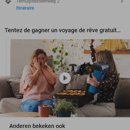
Terhulpsesteenweg 2
Itinéraire
Tentez de gagner un voyage de rêve gratuit d'une valeur de 3.000 € !
play_circle
Anderen bekeken ook