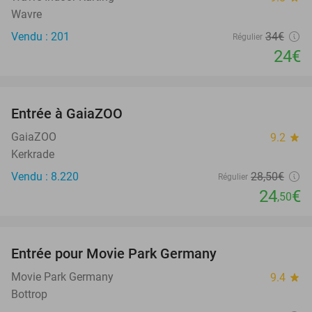
Wavre
Vendu : 201
34€
Régulier
24€
favorite_border
Entrée à GaiaZOO
14%
GaiaZOO
9.2
star
Kerkrade
Vendu : 8.220
28
,50
€
Régulier
24
€
,50
favorite_border
Entrée pour Movie Park Germany
38%
Movie Park Germany
9.4
star
Bottrop