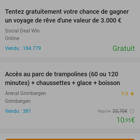
Tentez gratuitement votre chance de gagner
un voyage de rêve d'une valeur de 3.000 €
Social Deal Win
Online
Gratuit
Vendu : 184.779
favorite_border
Accès au parc de trampolines (60 ou 120
47%
minutes) + chaussettes + glace + boisson
Arenal Grimbergen
9.8
star
Grimbergen
Vendu : 381
20
,70
€
Régulier
10
€
,95