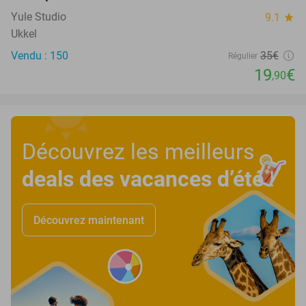
Yule Studio
9.1
star
Ukkel
Vendu : 150
35€
Régulier
19
€
,90
Découvrez les meilleurs
deals des vacances d’été
!
Découvrez maintenant