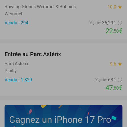
Bowling Stones Wemmel & Bobbies
10.0
star
Wemmel
Vendu : 294
36
,20
€
Régulier
22
€
,50
favorite_border
Entrée au Parc Astérix
30%
NEW
TODAY
Parc Astérix
9.6
star
Plailly
Vendu : 1.829
68€
Régulier
47
€
,60
Gagnez un iPhone 17 Pro