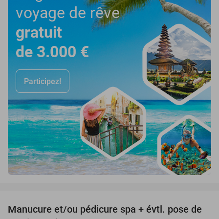
voyage de rêve
gratuit
de 3.000 €
Participez!
favorite_border
Manucure et/ou pédicure spa + évtl. pose de
51%