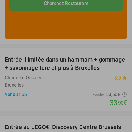
Cherchez Restaurant
favorite_border
Entrée illimitée dans un hammam + gommage
37%
+ savonnage turc et plus à Bruxelles
Charme d'Occident
8.5
star
Bruxelles
Vendu : 55
53
,50
€
Régulier
33
€
,90
favorite_border
Entrée au LEGO® Discovery Centre Brussels
19%