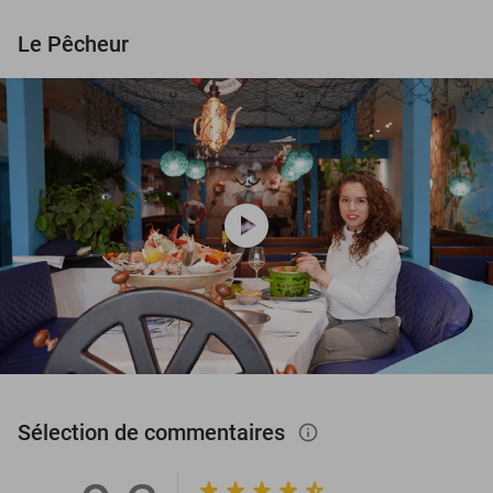
Le Pêcheur
play_circle
Sélection de commentaires
info_outlined