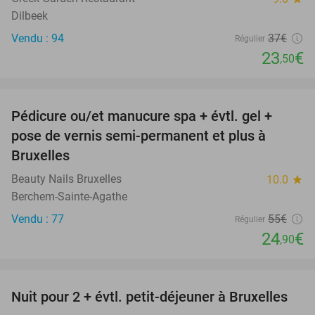
Dilbeek
Vendu : 94
37€
Régulier
23
€
,50
favorite_border
Pédicure ou/et manucure spa + évtl. gel +
55%
pose de vernis semi-permanent et plus à
Bruxelles
Beauty Nails Bruxelles
10.0
star
Berchem-Sainte-Agathe
Vendu : 77
55€
Régulier
24
€
,90
favorite_border
Nuit pour 2 + évtl. petit-déjeuner à Bruxelles
29%