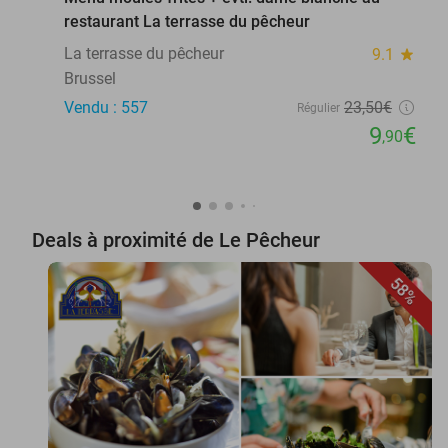
restaurant La terrasse du pêcheur
La terrasse du pêcheur
9.1
star
Brussel
Vendu : 557
23
,50
€
Régulier
9
€
,90
Deals à proximité de Le Pêcheur
58%