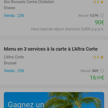
Ibis Brussels Centre Châtelain
9.4
star
Elsene
Vendu : 236
127€
Régulier
90€
Hors taxe de séjour d'environ 5,60€ p.p.p.n.
favorite_border
Menu en 3 services à la carte à L'Altra Corte
54%
L'Altra Corte
8.4
star
Brussel
Vendu : 256
36€
Régulier
16
€
,50
Gagnez un