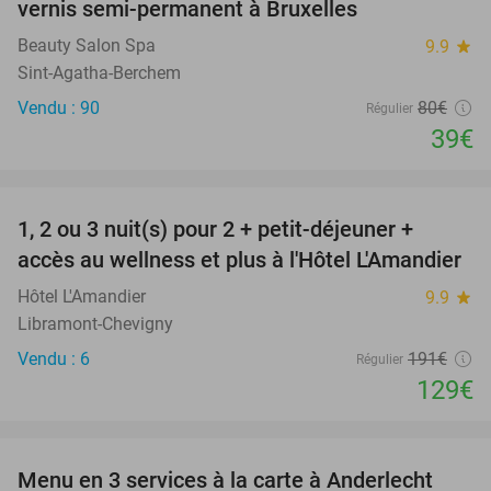
vernis semi-permanent à Bruxelles
Beauty Salon Spa
9.9
star
Sint-Agatha-Berchem
Vendu : 90
80€
Régulier
39€
favorite_border
1, 2 ou 3 nuit(s) pour 2 + petit-déjeuner +
32%
NEW
accès au wellness et plus à l'Hôtel L'Amandier
TODAY
Hôtel L'Amandier
9.9
star
Libramont-Chevigny
Vendu : 6
191€
Régulier
129€
favorite_border
Menu en 3 services à la carte à Anderlecht
42%