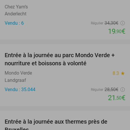
Chez Yam’s
Anderlecht
Vendu : 6
34
,30
€
Régulier
19
€
,90
favorite_border
Entrée à la journée au parc Mondo Verde +
25%
nourriture et boissons à volonté
Mondo Verde
8.3
star
Landgraaf
Vendu : 35.044
28
,50
€
Régulier
21
€
,50
favorite_border
Entrée à la journée aux thermes près de
30%
Bruxelles