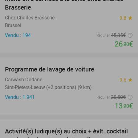
41%
Brasserie
Chez Charles Brasserie
9.8
star
Brussel
Vendu : 194
45
,35
€
Régulier
26
€
,90
favorite_border
Programme de lavage de voiture
32%
Carwash Dodane
9.6
star
Sint-Pieters-Leeuw (+2 positions) (9 km)
Vendu : 1.941
20
,50
€
Régulier
13
€
,90
favorite_border
Activité(s) ludique(s) au choix + évlt. cocktail
46%