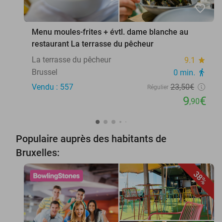
favorite_border
Menu moules-frites + évtl. dame blanche au
restaurant La terrasse du pêcheur
La terrasse du pêcheur
9.1
star
Brussel
0 min.
directions_walk
Vendu : 557
23
,50
€
Régulier
9
€
,90
Populaire auprès des habitants de
Bruxelles:
38%