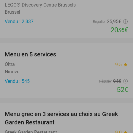
LEGO® Discovery Centre Brussels
Brussel
Vendu : 2.337
25
,95
€
Régulier
20
€
,95
favorite_border
Menu en 5 services
45%
Oltra
9.5
star
Ninove
Vendu : 545
94€
Régulier
52€
favorite_border
Menu grec en 3 services au choix au Greek
36%
Garden Restaurant
Greek Garden Restaurant
9.0
star