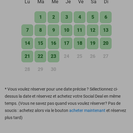
Lu
Ma
Me
Je
Ve
Sa
Di
1
2
3
4
5
6
7
8
9
10
11
12
13
14
15
16
17
18
19
20
21
22
23
24
25
26
27
28
29
30
*
Vous voulez réserver pour une date précise ? Sélectionnez ci-
dessus la date et réservez et achetez votre Social Deal en même
temps. (Vous ne savez pas quand vous voulez réserver? Pas de
soucis : achetez alors via le bouton
acheter maintenant
et réservez
plus tard)