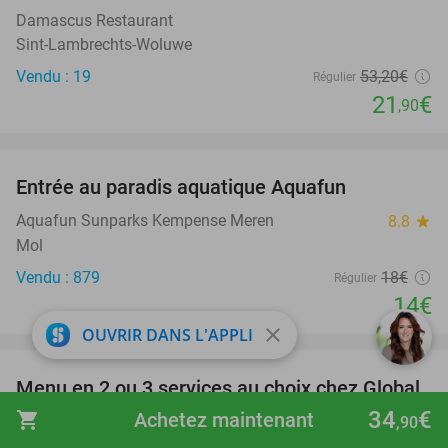
Damascus Restaurant
Sint-Lambrechts-Woluwe
Vendu : 19
53
,20
€
Régulier
21
€
,90
favorite_border
Entrée au paradis aquatique Aquafun
22%
Aquafun Sunparks Kempense Meren
8.8
star
Mol
Vendu : 879
18€
Régulier
14€
close
OUVRIR DANS L'APPLI
favorite_border
Menu en 2 ou 3 services au choix chez Global
38%
& Good Restaurant
34
€
shopping_cart
Achetez maintenant
,90