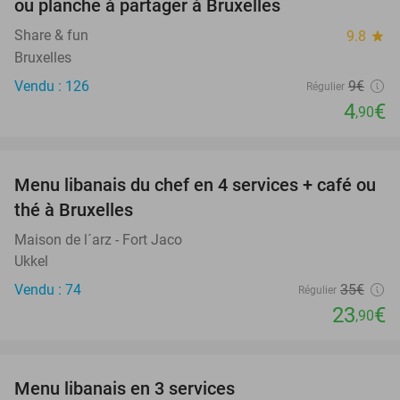
ou planche à partager à Bruxelles
Share & fun
9.8
star
Bruxelles
Vendu : 126
9€
Régulier
4
€
,90
favorite_border
Menu libanais du chef en 4 services + café ou
32%
thé à Bruxelles
Maison de l´arz - Fort Jaco
Ukkel
Vendu : 74
35€
Régulier
23
€
,90
favorite_border
Menu libanais en 3 services
59%