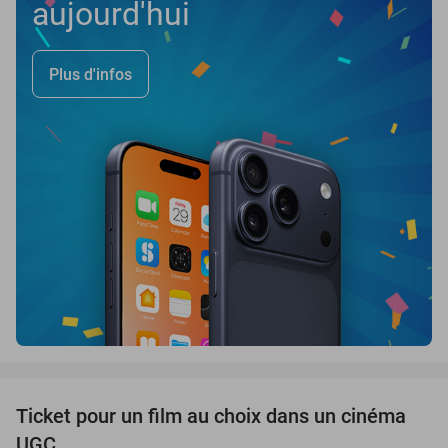
aujourd'hui
Plus d'infos
favorite_border
Ticket pour un film au choix dans un cinéma
38%
UGC