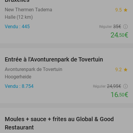
New Thermen Tadema
9.5
star
Halle (12 km)
Vendu : 445
35€
Régulier
24
€
,50
favorite_border
Entrée à l'Avonturenpark de Tovertuin
34%
Avonturenpark de Tovertuin
9.2
star
Hoogerheide
Vendu : 8.754
24
,95
€
Régulier
16
€
,50
favorite_border
Moules + sauce + frites au Global & Good
50%
Restaurant