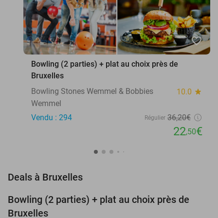
favorite_border
Bowling (2 parties) + plat au choix près de
Bruxelles
Bowling Stones Wemmel & Bobbies
10.0
star
Wemmel
Vendu : 294
36
,20
€
Régulier
22
€
,50
favorite_border
Deals à Bruxelles
Bowling (2 parties) + plat au choix près de
38%
Bruxelles