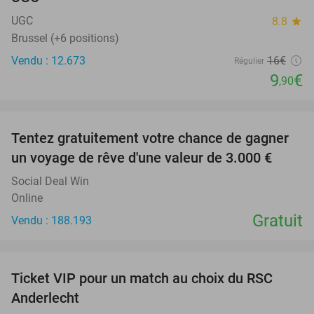
UGC
8.8
star
Brussel (+6 positions)
Vendu : 12.673
16€
Régulier
9
€
,90
favorite_border
Tentez gratuitement votre chance de gagner
un voyage de rêve d'une valeur de 3.000 €
Social Deal Win
Online
Gratuit
Vendu : 188.193
favorite_border
Ticket VIP pour un match au choix du RSC
70%
SOLD
Anderlecht
OUT