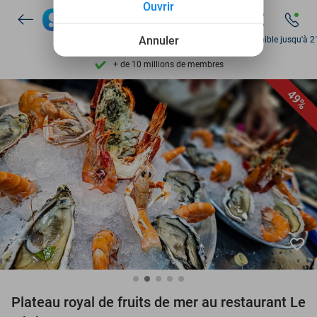
Ouvrir
Disponible 7 jours par semaine
Annuler
Disponible jusqu'à 2
+ de 10 millions de membres
9,4
basé sur
206 305 avis
Découvrez + de 15.000 deals
49%
Disponible 7 jours par semaine
+ de 10 millions de membres
favorite_border
Plateau royal de fruits de mer au restaurant Le