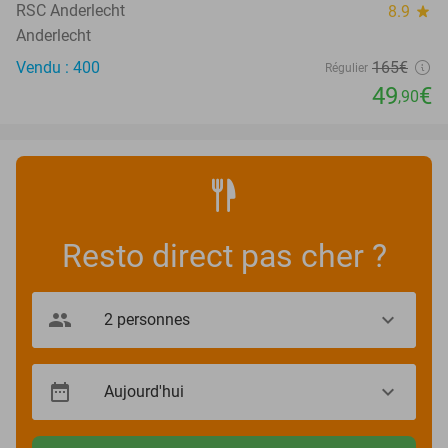
RSC Anderlecht
8.9
star
Anderlecht
Vendu : 400
165€
Régulier
49
€
,90
Resto direct pas cher ?