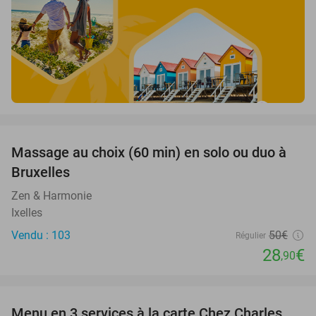
favorite_border
Massage au choix (60 min) en solo ou duo à
42%
Bruxelles
Zen & Harmonie
Ixelles
Vendu : 103
50€
Régulier
28
€
,90
favorite_border
Menu en 3 services à la carte Chez Charles