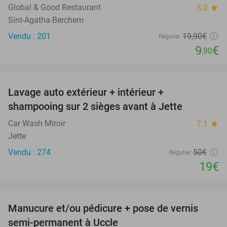
Global & Good Restaurant
8.0
star
Sint-Agatha-Berchem
Vendu : 201
19
,90
€
Régulier
9
€
,90
favorite_border
Lavage auto extérieur + intérieur +
62%
shampooing sur 2 sièges avant à Jette
Car Wash Miroir
7.1
star
Jette
Vendu : 274
50€
Régulier
19€
favorite_border
Manucure et/ou pédicure + pose de vernis
43%
SOLD
semi-permanent à Uccle
OUT