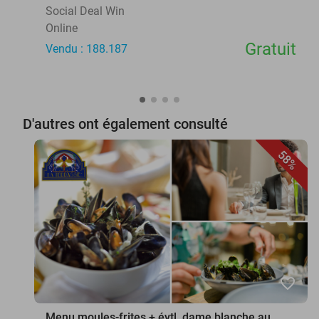
Social Deal Win
Online
Gratuit
Vendu : 188.187
D'autres ont également consulté
58%
favorite_border
Menu moules-frites + évtl. dame blanche au