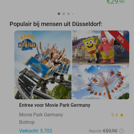
€29
,90
Populair bij mensen uit Düsseldorf:
38%
favorite_border
Entree voor Movie Park Germany
Movie Park Germany
9.4
star
Bottrop
Verkocht: 5.703
€59
,90
Regulier