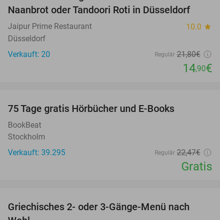
Naanbrot oder Tandoori Roti in Düsseldorf
Jaipur Prime Restaurant
10.0
star
Düsseldorf
Verkauft: 20
21
,80
€
Regulär
14
€
,90
favorite_border
100%
75 Tage gratis Hörbücher und E-Books
BookBeat
Stockholm
Verkauft: 39.295
22
,47
€
Regulär
Gratis
favorite_border
Griechisches 2- oder 3-Gänge-Menü nach
34%