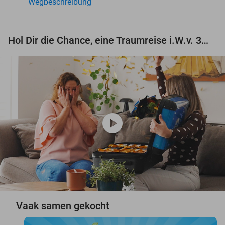
Wegbeschreibung
Hol Dir die Chance, eine Traumreise i.W.v. 3.000 € zu gewinnen!
play_circle
Vaak samen gekocht