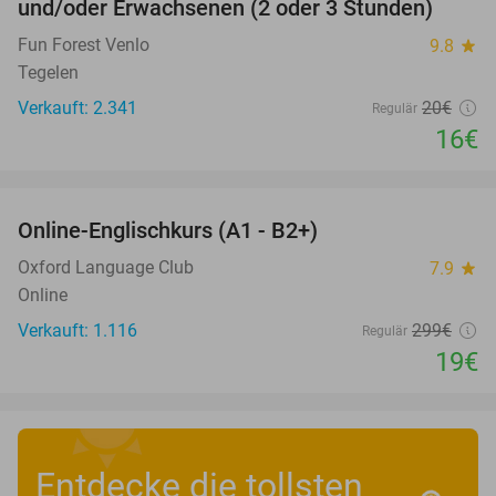
und/oder Erwachsenen (2 oder 3 Stunden)
Fun Forest Venlo
9.8
star
Tegelen
Verkauft: 2.341
20€
Regulär
16€
favorite_border
Online-Englischkurs (A1 - B2+)
94%
Oxford Language Club
7.9
star
Online
Verkauft: 1.116
299€
Regulär
19€
Entdecke die tollsten