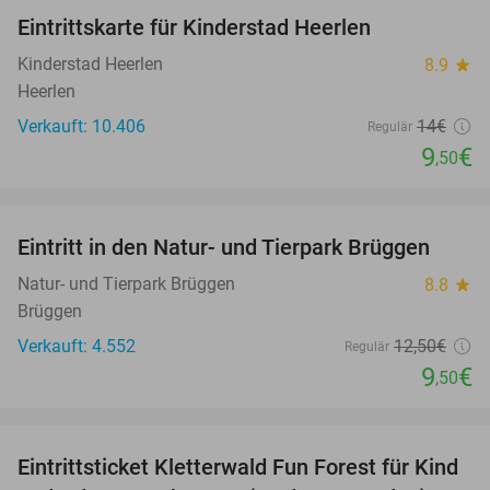
Eintrittskarte für Kinderstad Heerlen
32%
Kinderstad Heerlen
8.9
star
Heerlen
Verkauft: 10.406
14€
Regulär
9
€
,50
favorite_border
Eintritt in den Natur- und Tierpark Brüggen
24%
Natur- und Tierpark Brüggen
8.8
star
Brüggen
Verkauft: 4.552
12
,50
€
Regulär
9
€
,50
favorite_border
Eintrittsticket Kletterwald Fun Forest für Kind
20%