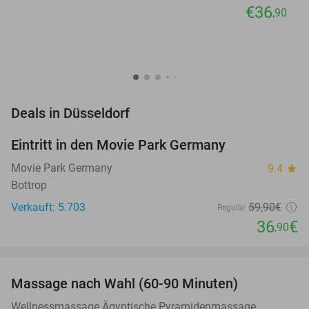
€36
,90
favorite_border
Deals in Düsseldorf
Eintritt in den Movie Park Germany
38%
Movie Park Germany
9.4
star
Bottrop
Verkauft: 5.703
59
,90
€
Regulär
36
€
,90
favorite_border
Massage nach Wahl (60-90 Minuten)
50%
Wellnessmassage Ägyptische Pyramidenmassage