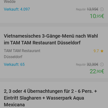
Wedde
Verkauft: 4.097
13
,95
€
Regulär
10
€
,95
favorite_border
Vietnamesisches 3-Gänge-Menü nach Wahl
29%
im TAM TAM Restaurant Düsseldorf
TAM TAM Restaurant
9.7
star
Düsseldorf
Verkauft: 65
32
,30
€
Regulär
22
€
,90
favorite_border
2, 3 oder 4 Übernachtungen für 2 - 6 Pers. +
55%
Eintritt Slagharen + Wasserpark Aqua
Mexicana