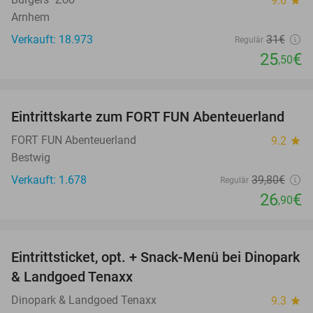
9.6
star
Arnhem
Verkauft: 18.973
31€
Regulär
25
€
,50
favorite_border
Eintrittskarte zum FORT FUN Abenteuerland
32%
FORT FUN Abenteuerland
9.2
star
Bestwig
Verkauft: 1.678
39
,80
€
Regulär
26
€
,90
favorite_border
Eintrittsticket, opt. + Snack-Menü bei Dinopark
22%
& Landgoed Tenaxx
Dinopark & Landgoed Tenaxx
9.3
star