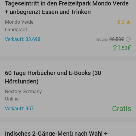
Tageseintritt in den Freizeitpark Mondo Verde
25%
+ unbegrenzt Essen und Trinken
Mondo Verde
8.3
star
Landgraaf
Verkauft: 33.698
28
,50
€
Regulär
21
€
,50
favorite_border
60 Tage Hörbücher und E-Books (30
Hörstunden)
Nextory Germany
Online
Gratis
Verkauft: 957
favorite_border
Indisches 2-Gänge-Menü nach Wahl +
32%