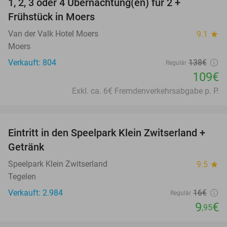
1, 2, 3 oder 4 Übernachtung(en) für 2 +
21%
Frühstück in Moers
Van der Valk Hotel Moers
9.1
star
Moers
Verkauft: 804
138€
Regulär
109€
Exkl. ca. 6€ Fremdenverkehrsabgabe p. P.
favorite_border
Eintritt in den Speelpark Klein Zwitserland +
38%
Getränk
Speelpark Klein Zwitserland
9.5
star
Tegelen
Verkauft: 2.984
16€
Regulär
9
€
,95
favorite_border