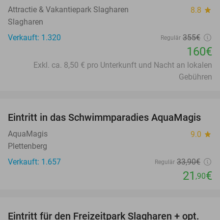
Attractie & Vakantiepark Slagharen
8.8
star
Slagharen
Verkauft: 1.320
355€
Regulär
160€
Exkl. ca. 8,50 € pro Unterkunft und Nacht an lokalen
Gebühren
favorite_border
Eintritt in das Schwimmparadies AquaMagis
35%
AquaMagis
9.0
star
Plettenberg
Verkauft: 1.657
33
,90
€
Regulär
21
€
,90
favorite_border
Eintritt für den Freizeitpark Slagharen + opt.
41%