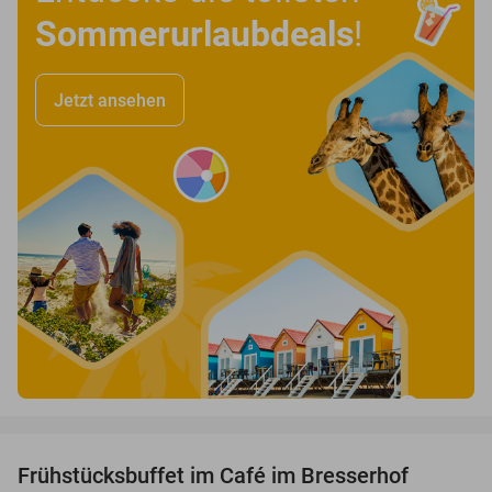
Sommerurlaubdeals
!
Jetzt ansehen
favorite_border
Frühstücksbuffet im Café im Bresserhof
34%