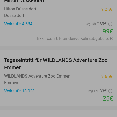
Hilton Düsseldorf
Hilton Düsseldorf
9.2
star
Düsseldorf
Verkauft: 4.684
269€
Regulär
99€
Exkl. ca. 3€ Fremdenverkehrsabgabe p. P.
favorite_border
Tageseintritt für WILDLANDS Adventure Zoo
24%
Emmen
WILDLANDS Adventure Zoo Emmen
9.6
star
Emmen
Verkauft: 18.023
33€
Regulär
25€
favorite_border