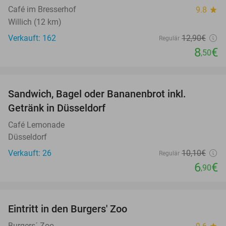
Café im Bresserhof
9.8
star
Willich (12 km)
Verkauft: 162
12
,90
€
Regulär
8
€
,50
favorite_border
Sandwich, Bagel oder Bananenbrot inkl.
32%
Getränk in Düsseldorf
Café Lemonade
Düsseldorf
Verkauft: 26
10
,10
€
Regulär
6
€
,90
favorite_border
Eintritt in den Burgers' Zoo
18%
Burgers´ Zoo