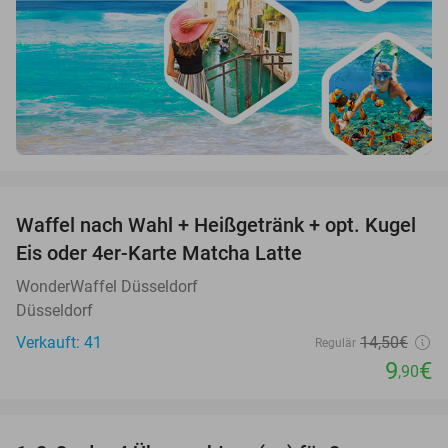
favorite_border
Waffel nach Wahl + Heißgetränk + opt. Kugel
32%
Eis oder 4er-Karte Matcha Latte
WonderWaffel Düsseldorf
Düsseldorf
Verkauft: 41
14
,50
€
Regulär
9
€
,90
favorite_border