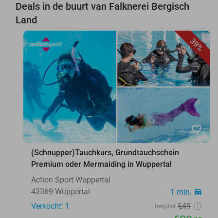
Deals in de buurt van Falknerei Bergisch
Land
39%
favorite_border
(Schnupper)Tauchkurs, Grundtauchschein
Premium oder Mermaiding in Wuppertal
Action Sport Wuppertal
42369 Wuppertal
1 min.
directions_car
Verkocht: 1
€49
Regulier