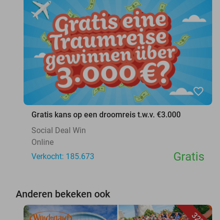
favorite_border
Gratis kans op een droomreis t.w.v. €3.000
Social Deal Win
Online
Gratis
Verkocht: 185.673
Anderen bekeken ook
32%