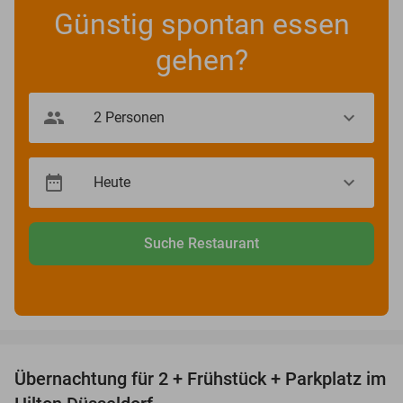
Günstig spontan essen
gehen?
Suche Restaurant
favorite_border
Übernachtung für 2 + Frühstück + Parkplatz im
63%