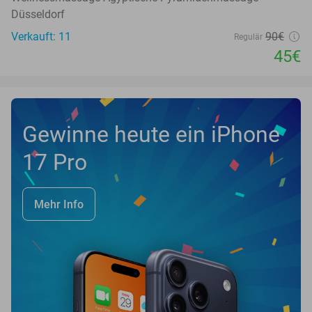
Düsseldorf
Verkauft: 11
90€
Regulär
45€
Gewinne heute ein iPhone
17 Pro
Mehr Info