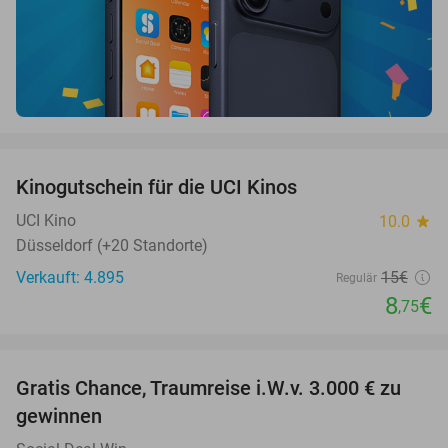
favorite_border
Kinogutschein für die UCI Kinos
42%
UCI Kino
10.0
star
Düsseldorf (+20 Standorte)
Verkauft: 4.895
15€
Regulär
8
€
,75
favorite_border
Gratis Chance, Traumreise i.W.v. 3.000 € zu
gewinnen