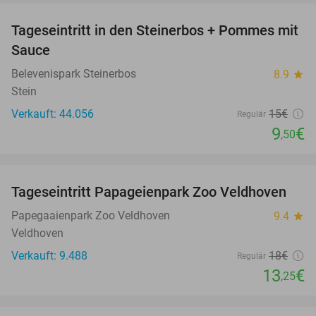
Tageseintritt in den Steinerbos + Pommes mit
37%
Sauce
Belevenispark Steinerbos
8.9
star
Stein
Verkauft: 44.056
15€
Regulär
9
€
,50
favorite_border
Tageseintritt Papageienpark Zoo Veldhoven
26%
Papegaaienpark Zoo Veldhoven
9.4
star
Veldhoven
Verkauft: 9.488
18€
Regulär
13
€
,25
favorite_border