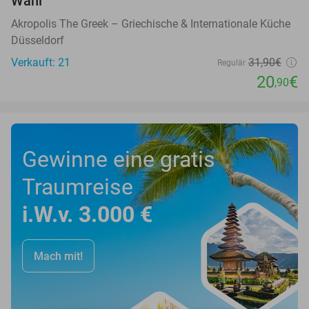
Wahl
Akropolis The Greek – Griechische & Internationale Küche
Düsseldorf
Verkauft: 21
31
,90
€
Regulär
20
€
,90
Gewinne eine gratis
Traumreise
i.W.v. 3.000 €
Mach mit!