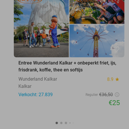
favorite_border
Entree Wunderland Kalkar + onbeperkt friet, ijs,
frisdrank, koffie, thee en softijs
Wunderland Kalkar
8.9
star
Kalkar
Verkocht: 27.839
€36
,50
Regulier
€25