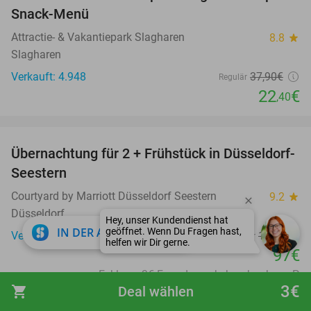
Snack-Menü
Attractie- & Vakantiepark Slagharen
8.8
star
Slagharen
Verkauft: 4.948
37
,90
€
Regulär
22
€
,40
favorite_border
Übernachtung für 2 + Frühstück in Düsseldorf-
40%
Seestern
Courtyard by Marriott Düsseldorf Seestern
9.2
star
Düsseldorf
close
IN DER APP ÖFFNEN
Verkauft: 443
162€
Regulär
97€
Exkl. ca. 3€ Fremdenverkehrsabgabe p. P.
3€
shopping_cart
Deal wählen
favorite_border