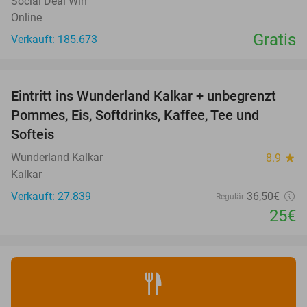
Social Deal Win
Online
Gratis
Verkauft: 185.673
favorite_border
Eintritt ins Wunderland Kalkar + unbegrenzt
32%
Pommes, Eis, Softdrinks, Kaffee, Tee und
Softeis
Wunderland Kalkar
8.9
star
Kalkar
Verkauft: 27.839
36
,50
€
Regulär
25€