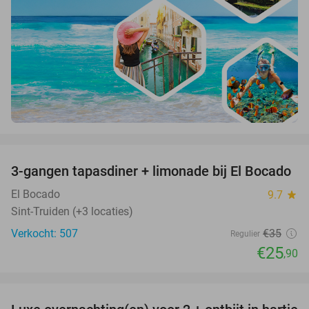
favorite_border
3-gangen tapasdiner + limonade bij El Bocado
26%
El Bocado
9.7
star
Sint-Truiden (+3 locaties)
Verkocht: 507
€35
Regulier
€25
,90
favorite_border