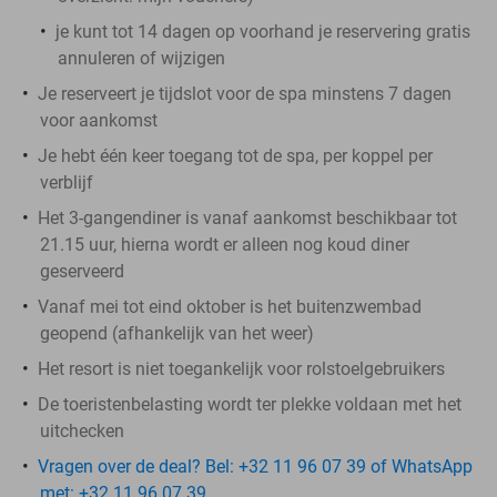
je kunt tot 14 dagen op voorhand je reservering gratis
annuleren of wijzigen
Je reserveert je tijdslot voor de spa minstens 7 dagen
voor aankomst
Je hebt één keer toegang tot de spa, per koppel per
verblijf
Het 3-gangendiner is vanaf aankomst beschikbaar tot
21.15 uur, hierna wordt er alleen nog koud diner
geserveerd
Vanaf mei tot eind oktober is het buitenzwembad
geopend (afhankelijk van het weer)
Het resort is niet toegankelijk voor rolstoelgebruikers
De toeristenbelasting wordt ter plekke voldaan met het
uitchecken
Vragen over de deal? Bel: +32 11 96 07 39 of WhatsApp
met: +32 11 96 07 39