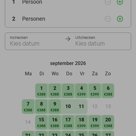
remove_circle_outline
add_circle_outline
1
Persoon
remove_circle_outline
add_circle_outline
2
Personen
Inchecken
Uitchecken
Kies datum
Kies datum
september 2026
Ma
Di
Wo
Do
Vr
Za
Zo
1
2
3
4
5
6
€388
€388
€388
€399
€399
€388
7
8
9
10
11
12
13
€388
€388
€388
15
16
17
18
19
20
14
€388
€388
€388
€399
€399
€388
21
22
23
24
25
26
27