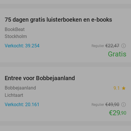
favorite_border
100%
75 dagen gratis luisterboeken en e-books
BookBeat
Stockholm
Verkocht: 39.254
€22
,47
Regulier
Gratis
favorite_border
Entree voor Bobbejaanland
40%
Bobbejaanland
9.1
star
Lichtaart
Verkocht: 20.161
€49
,90
Regulier
€29
,90
favorite_border