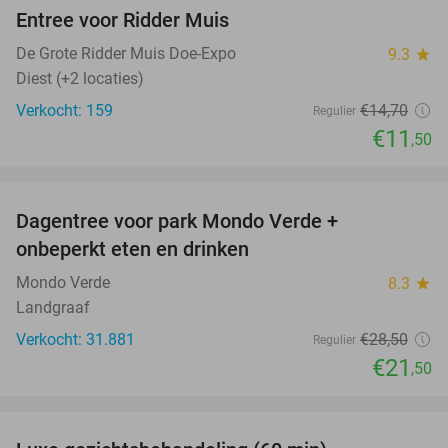
Entree voor Ridder Muis
22%
De Grote Ridder Muis Doe-Expo
9.3
star
Diest (+2 locaties)
Verkocht: 159
€14
,70
Regulier
€11
,50
favorite_border
Dagentree voor park Mondo Verde +
25%
onbeperkt eten en drinken
Mondo Verde
8.3
star
Landgraaf
Verkocht: 31.881
€28
,50
Regulier
€21
,50
favorite_border