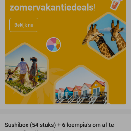
zomervakantiedeals
!
Bekijk nu
favorite_border
Sushibox (54 stuks) + 6 loempia's om af te
47%