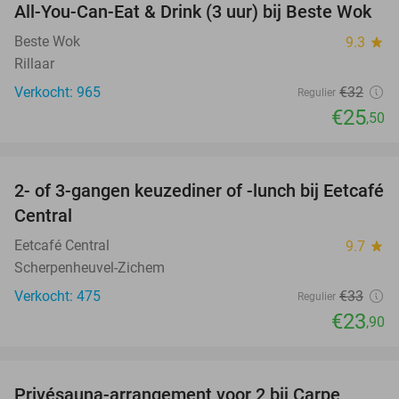
All-You-Can-Eat & Drink (3 uur) bij Beste Wok
20%
Beste Wok
9.3
star
Rillaar
Verkocht: 965
€32
Regulier
€25
,50
favorite_border
2- of 3-gangen keuzediner of -lunch bij Eetcafé
28%
Central
Eetcafé Central
9.7
star
Scherpenheuvel-Zichem
Verkocht: 475
€33
Regulier
€23
,90
favorite_border
Privésauna-arrangement voor 2 bij Carpe