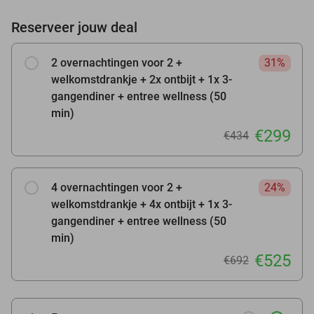
Reserveer jouw deal
2 overnachtingen voor 2 +
31%
welkomstdrankje + 2x ontbijt + 1x 3-
gangendiner + entree wellness (50
min)
€299
€434
4 overnachtingen voor 2 +
24%
welkomstdrankje + 4x ontbijt + 1x 3-
gangendiner + entree wellness (50
min)
€525
€692