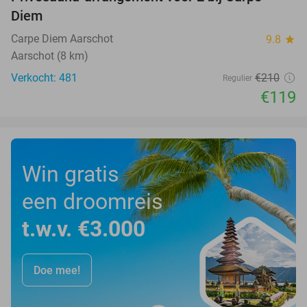
43%
Diem
Carpe Diem Aarschot
9.8
star
Aarschot (8 km)
Verkocht: 481
€210
Regulier
€119
Win gratis
een droomreis
t.w.v. €3.000
Doe mee!