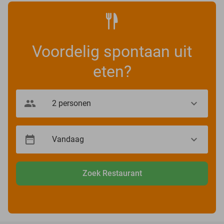
Voordelig spontaan uit
eten?
Zoek Restaurant
favorite_border