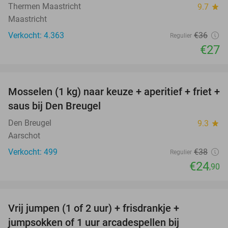
Thermen Maastricht
9.7
star
Maastricht
Verkocht: 4.363
€36
Regulier
€27
favorite_border
Mosselen (1 kg) naar keuze + aperitief + friet +
34%
saus bij Den Breugel
Den Breugel
9.3
star
Aarschot
Verkocht: 499
€38
Regulier
€24
,90
favorite_border
Vrij jumpen (1 of 2 uur) + frisdrankje +
52%
jumpsokken of 1 uur arcadespellen bij