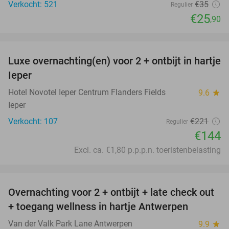
Verkocht: 521
€35
Regulier
€25
,90
favorite_border
Luxe overnachting(en) voor 2 + ontbijt in hartje
35%
Ieper
Hotel Novotel Ieper Centrum Flanders Fields
9.6
star
Ieper
Verkocht: 107
€221
Regulier
€144
Excl. ca. €1,80 p.p.p.n. toeristenbelasting
favorite_border
Overnachting voor 2 + ontbijt + late check out
59%
+ toegang wellness in hartje Antwerpen
Van der Valk Park Lane Antwerpen
9.9
star