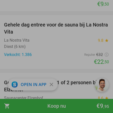
€9
,50
favorite_border
Gehele dag entree voor de sauna bij La Nostra
30%
Vita
La Nostra Vita
9.8
star
Diest (6 km)
Verkocht: 1.386
€32
Regulier
€22
,50
favorite_border
Gehele dag sauna voor 1 of 2 personen bij
36%
close
OPEN IN APP
Elzenhof
Saunacenter Elzenhof
8.6
star
Meensel-Kiezegem
€9
shopping_cart
Koop nu
,95
Verkocht: 863
€25
Regulier