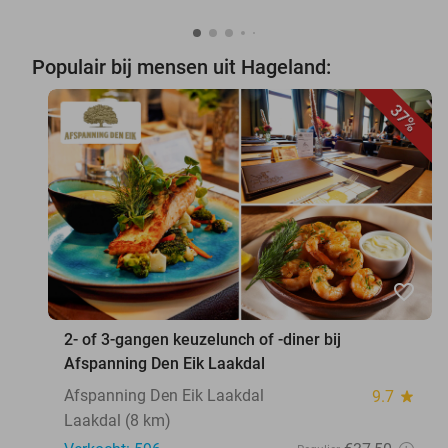
Populair bij mensen uit Hageland:
37%
favorite_border
2- of 3-gangen keuzelunch of -diner bij
Afspanning Den Eik Laakdal
Afspanning Den Eik Laakdal
9.7
star
Laakdal (8 km)