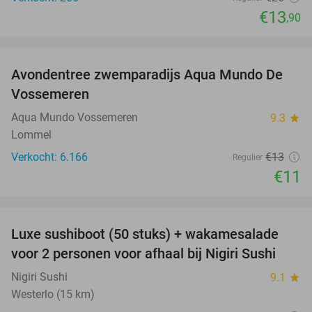
€13
,90
favorite_border
Avondentree zwemparadijs Aqua Mundo De
15%
Vossemeren
Aqua Mundo Vossemeren
9.3
star
Lommel
Verkocht: 6.166
€13
Regulier
€11
favorite_border
Luxe sushiboot (50 stuks) + wakamesalade
55%
voor 2 personen voor afhaal bij Nigiri Sushi
Nigiri Sushi
9.1
star
Westerlo (15 km)