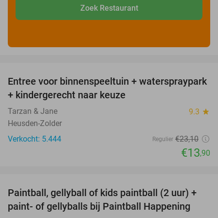
Zoek Restaurant
favorite_border
Entree voor binnenspeeltuin + waterspraypark
40%
+ kindergerecht naar keuze
Tarzan & Jane
9.3
star
Heusden-Zolder
Verkocht: 5.444
€23
,10
Regulier
€13
,90
favorite_border
Paintball, gellyball of kids paintball (2 uur) +
41%
paint- of gellyballs bij Paintball Happening