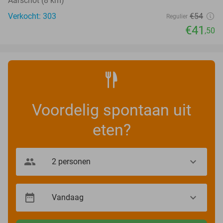
Aarschot (8 km)
Verkocht: 303
€54
Regulier
€41
,50
Voordelig spontaan uit
eten?