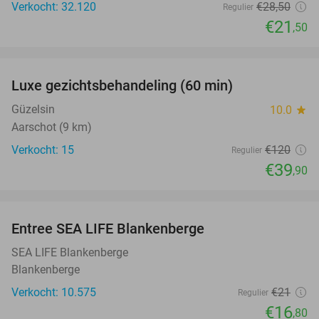
Verkocht: 32.120
€28
,50
Regulier
€21
,50
favorite_border
Luxe gezichtsbehandeling (60 min)
67%
Güzelsin
10.0
star
Aarschot (9 km)
Verkocht: 15
€120
Regulier
€39
,90
favorite_border
Entree SEA LIFE Blankenberge
20%
SEA LIFE Blankenberge
Blankenberge
Verkocht: 10.575
€21
Regulier
€16
,80