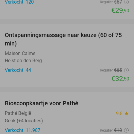
Verkocht: 120
€67
Regulier
€29
,90
favorite_border
Ontspanningsmassage naar keuze (60 of 75
50%
min)
Maison Calme
Heist-op-den-Berg
Verkocht: 44
€65
Regulier
€32
,50
favorite_border
Bioscoopkaartje voor Pathé
27%
Pathé België
9.8
star
Genk (+4 locaties)
Verkocht: 11.987
€13
Regulier