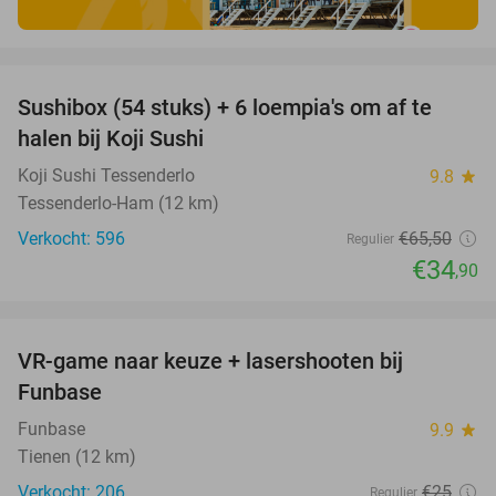
favorite_border
Sushibox (54 stuks) + 6 loempia's om af te
47%
halen bij Koji Sushi
Koji Sushi Tessenderlo
9.8
star
Tessenderlo-Ham (12 km)
Verkocht: 596
€65
,50
Regulier
€34
,90
favorite_border
VR-game naar keuze + lasershooten bij
44%
Funbase
Funbase
9.9
star
Tienen (12 km)
Verkocht: 206
€25
Regulier