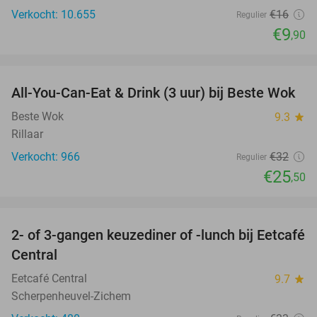
Verkocht: 10.655
€16
Regulier
€9
,90
favorite_border
All-You-Can-Eat & Drink (3 uur) bij Beste Wok
20%
Beste Wok
9.3
star
Rillaar
Verkocht: 966
€32
Regulier
€25
,50
favorite_border
2- of 3-gangen keuzediner of -lunch bij Eetcafé
28%
Central
Eetcafé Central
9.7
star
Scherpenheuvel-Zichem