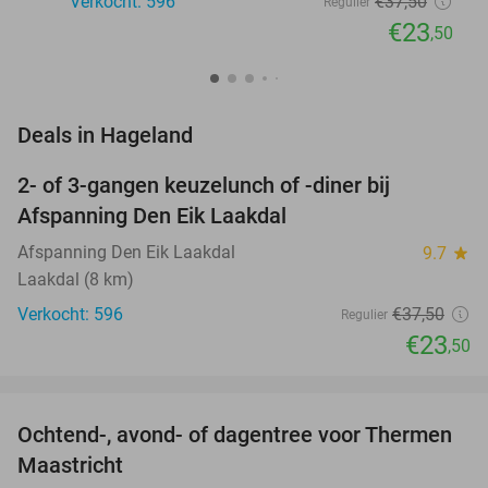
Verkocht: 596
€37
,50
Regulier
€23
,50
favorite_border
Deals in Hageland
2- of 3-gangen keuzelunch of -diner bij
37%
Afspanning Den Eik Laakdal
Afspanning Den Eik Laakdal
9.7
star
Laakdal (8 km)
Verkocht: 596
€37
,50
Regulier
€23
,50
favorite_border
Ochtend-, avond- of dagentree voor Thermen
25%
Maastricht