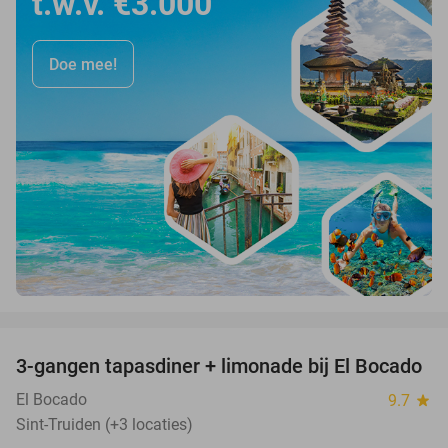
t.w.v. €3.000
Doe mee!
favorite_border
3-gangen tapasdiner + limonade bij El Bocado
26%
El Bocado
9.7
star
Sint-Truiden (+3 locaties)