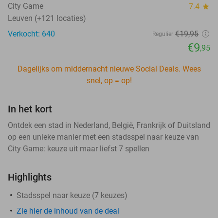
City Game
7.4
star
Leuven (+121 locaties)
Verkocht: 640
€19
,95
Regulier
€9
,95
Dagelijks om middernacht nieuwe Social Deals. Wees
snel, op = op!
In het kort
Ontdek een stad in Nederland, België, Frankrijk of Duitsland
op een unieke manier met een stadsspel naar keuze van
City Game: keuze uit maar liefst 7 spellen
Highlights
Stadsspel naar keuze (7 keuzes)
Zie hier de inhoud van de deal