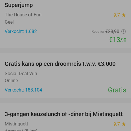
Superjump
The House of Fun
9.7
star
Geel
Verkocht: 1.682
€28
,90
Regulier
€13
,90
favorite_border
Gratis kans op een droomreis t.w.v. €3.000
Social Deal Win
Online
Gratis
Verkocht: 183.104
favorite_border
3-gangen keuzelunch of -diner bij Mistinguett
23%
Mistinguett
9.7
star