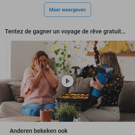
events
Meer weergeven
events
events
Tentez de gagner un voyage de rêve gratuit d'une valeur de 3.000 € !
play_circle
Anderen bekeken ook