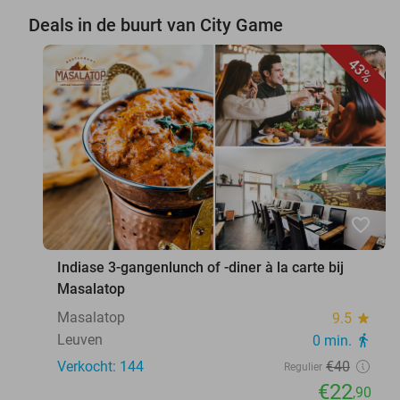
Deals in de buurt van City Game
43%
favorite_border
Indiase 3-gangenlunch of -diner à la carte bij
Masalatop
Masalatop
9.5
star
Leuven
0 min.
directions_walk
Verkocht: 144
€40
Regulier
€22
,90