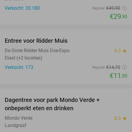
Verkocht: 20.180
€49
,90
Regulier
€29
,90
favorite_border
Entree voor Ridder Muis
22%
De Grote Ridder Muis Doe-Expo
9.3
star
Diest (+2 locaties)
Verkocht: 173
€14
,70
Regulier
€11
,50
favorite_border
Dagentree voor park Mondo Verde +
25%
onbeperkt eten en drinken
Mondo Verde
8.3
star
Landgraaf