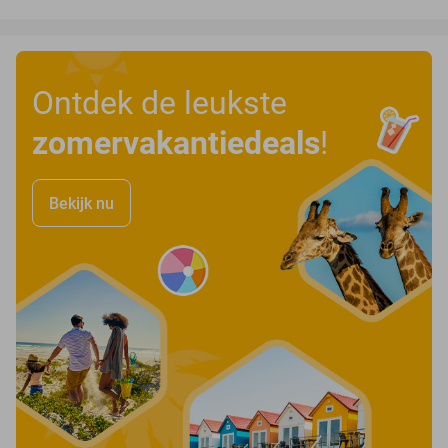
Ontdek de leukste
zomervakantiedeals
!
Bekijk nu