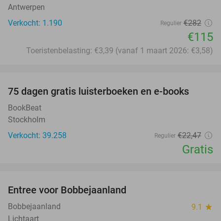
Antwerpen
Verkocht: 1.190
€282
Regulier
€115
Toeristenbelasting: €3,39 (vanaf 1 maart 2026: €3,58)
favorite_border
100%
75 dagen gratis luisterboeken en e-books
BookBeat
Stockholm
Verkocht: 39.258
€22
,47
Regulier
Gratis
favorite_border
Entree voor Bobbejaanland
40%
Bobbejaanland
9.1
star
Lichtaart