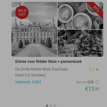
31%
SOLD
OUT
Entree voor Ridder Muis + pannenkoek
De Grote Ridder Muis Doe-Expo
9.3
star
Diest (+2 locaties)
Verkocht: 5.061
€20
Regulier
€13
,90