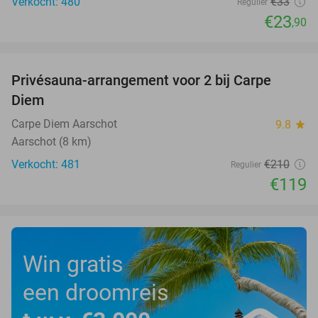
Verkocht: 480
€33
Regulier
€23
,90
favorite_border
Privésauna-arrangement voor 2 bij Carpe
43%
Diem
Carpe Diem Aarschot
9.8
star
Aarschot (8 km)
Verkocht: 481
€210
Regulier
€119
Win gratis
een droomreis