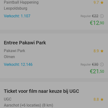
Paintball Happening
9.7
star
Leopoldsburg
Verkocht: 1.107
€22
Regulier
€12
,90
favorite_border
Entree Pakawi Park
28%
Pakawi Park
8.9
star
Olmen
Verkocht: 12.146
€30
Regulier
€21
,50
favorite_border
Ticket voor film naar keuze bij UGC
38%
UGC
8.8
star
Aarschot (+6 locaties) (8 km)