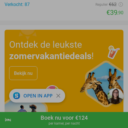
Verkocht: 87
€62
Regulier
€39
,90
Ontdek de leukste
zomervakantiedeals
!
Bekijk nu
close
OPEN IN APP
Boek nu voor €124
hotel
shopping_cart
Boek nu
navigate_next
per kamer, per nacht