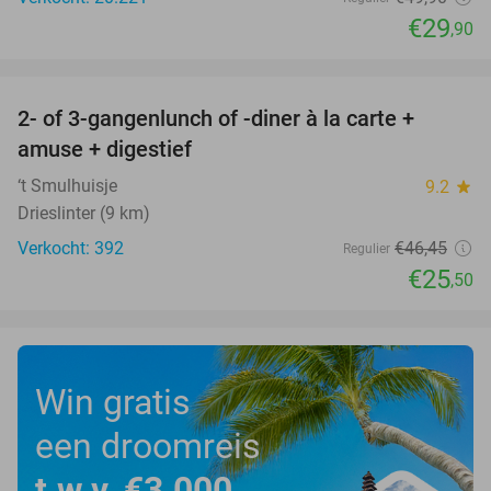
€29
,90
favorite_border
2- of 3-gangenlunch of -diner à la carte +
45%
amuse + digestief
‘t Smulhuisje
9.2
star
Drieslinter (9 km)
Verkocht: 392
€46
,45
Regulier
€25
,50
Win gratis
een droomreis
t.w.v. €3.000