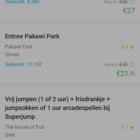
Verkocht: 4.380
€36
Regulier
€27
favorite_border
Entree Pakawi Park
28%
Pakawi Park
8.9
star
Olmen
Verkocht: 12.197
€30
Regulier
€21
,50
favorite_border
Vrij jumpen (1 of 2 uur) + frisdrankje +
52%
jumpsokken of 1 uur arcadespellen bij
Superjump
The House of Fun
9.7
star
Geel