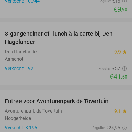
Verkocht: 10.744
€16
Regulier
€9
,90
favorite_border
3-gangendiner of -lunch à la carte bij Den
27%
Hagelander
Den Hagelander
9.9
star
Aarschot
Verkocht: 192
€57
Regulier
€41
,50
favorite_border
Entree voor Avonturenpark de Tovertuin
34%
Avonturenpark de Tovertuin
9.1
star
Hoogerheide
Verkocht: 8.196
€24
,95
Regulier