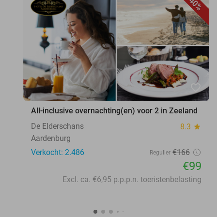
40%
favorite_border
All-inclusive overnachting(en) voor 2 in Zeeland
De Elderschans
8.3
star
Aardenburg
Verkocht: 2.486
€166
Regulier
€99
Excl. ca. €6,95 p.p.p.n. toeristenbelasting