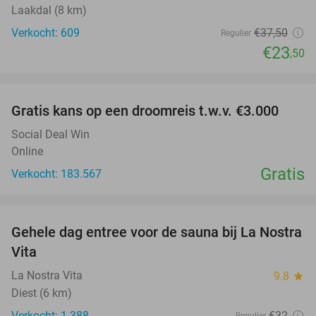
Laakdal (8 km)
Verkocht: 609
€37
,50
Regulier
€23
,50
favorite_border
Gratis kans op een droomreis t.w.v. €3.000
Social Deal Win
Online
Gratis
Verkocht: 183.567
favorite_border
Gehele dag entree voor de sauna bij La Nostra
30%
Vita
La Nostra Vita
9.8
star
Diest (6 km)
Verkocht: 1.388
€32
Regulier