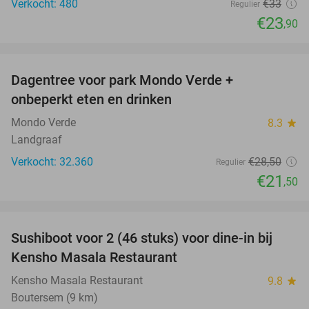
Verkocht: 480
€33
Regulier
€23
,90
favorite_border
Dagentree voor park Mondo Verde +
25%
onbeperkt eten en drinken
Mondo Verde
8.3
star
Landgraaf
Verkocht: 32.360
€28
,50
Regulier
€21
,50
favorite_border
Sushiboot voor 2 (46 stuks) voor dine-in bij
36%
Kensho Masala Restaurant
Kensho Masala Restaurant
9.8
star
Boutersem (9 km)