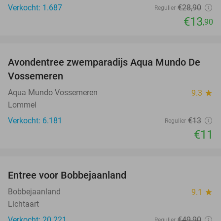
Verkocht: 1.687
€28
,90
Regulier
€13
,90
favorite_border
Avondentree zwemparadijs Aqua Mundo De
15%
Vossemeren
Aqua Mundo Vossemeren
9.3
star
Lommel
Verkocht: 6.181
€13
Regulier
€11
favorite_border
Entree voor Bobbejaanland
40%
Bobbejaanland
9.1
star
Lichtaart
Verkocht: 20.221
€49
,90
Regulier