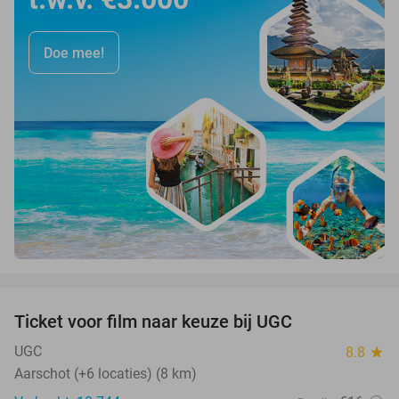
Doe mee!
favorite_border
Ticket voor film naar keuze bij UGC
38%
UGC
8.8
star
Aarschot (+6 locaties) (8 km)