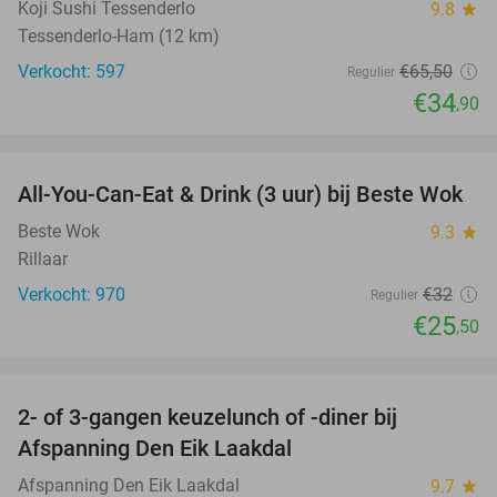
Koji Sushi Tessenderlo
9.8
star
Tessenderlo-Ham (12 km)
Verkocht: 597
€65
,50
Regulier
€34
,90
favorite_border
All-You-Can-Eat & Drink (3 uur) bij Beste Wok
20%
Beste Wok
9.3
star
Rillaar
Verkocht: 970
€32
Regulier
€25
,50
favorite_border
2- of 3-gangen keuzelunch of -diner bij
37%
Afspanning Den Eik Laakdal
Afspanning Den Eik Laakdal
9.7
star