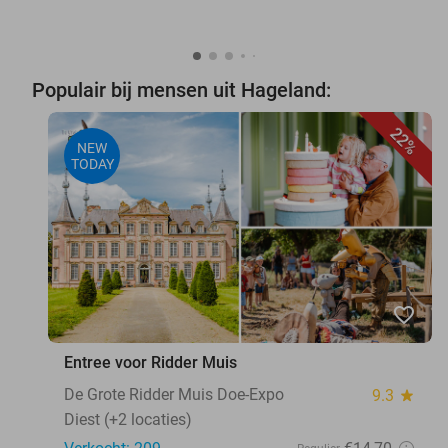
Populair bij mensen uit Hageland:
22%
NEW
TODAY
favorite_border
Entree voor Ridder Muis
De Grote Ridder Muis Doe-Expo
9.3
star
Diest (+2 locaties)