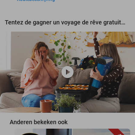
Tentez de gagner un voyage de rêve gratuit d'une valeur de 3.000 € !
play_circle
Anderen bekeken ook