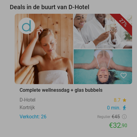
Deals in de buurt van D-Hotel
27%
favorite_border
Complete wellnessdag + glas bubbels
D-Hotel
8.7
star
Kortrijk
0 min.
directions_walk
Verkocht: 26
€45
Regulier
€32
,90