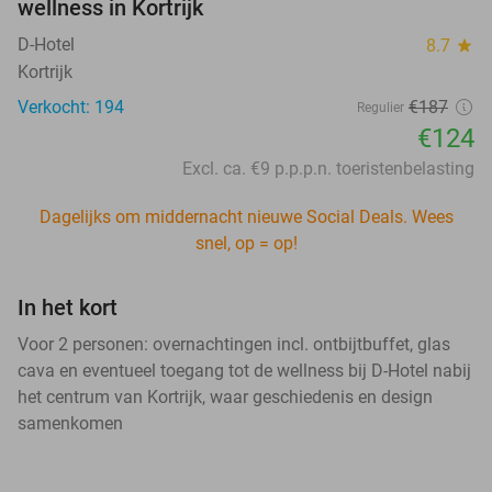
wellness in Kortrijk
D-Hotel
8.7
star
Kortrijk
Verkocht: 194
€187
Regulier
€124
Excl. ca. €9 p.p.p.n. toeristenbelasting
Dagelijks om middernacht nieuwe Social Deals. Wees
snel, op = op!
In het kort
Voor 2 personen: overnachtingen incl. ontbijtbuffet, glas
cava en eventueel toegang tot de wellness bij D-Hotel nabij
het centrum van Kortrijk, waar geschiedenis en design
samenkomen