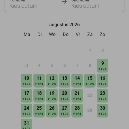
Inchecken
Uitchecken
Kies datum
Kies datum
augustus 2026
Ma
Di
Wo
Do
Vr
Za
Zo
1
2
9
3
4
5
6
7
8
€124
10
11
12
13
14
15
16
€124
€124
€124
€124
€124
€124
€124
17
18
19
20
21
23
22
€124
€124
€124
€124
€124
€124
24
25
26
27
28
30
29
€124
€124
€124
€124
€124
€124
31
€124