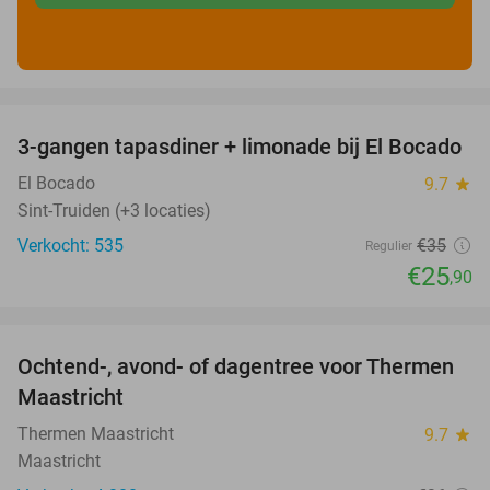
favorite_border
3-gangen tapasdiner + limonade bij El Bocado
26%
El Bocado
9.7
star
Sint-Truiden (+3 locaties)
Verkocht: 535
€35
Regulier
€25
,90
favorite_border
Ochtend-, avond- of dagentree voor Thermen
25%
Maastricht
Thermen Maastricht
9.7
star
Maastricht