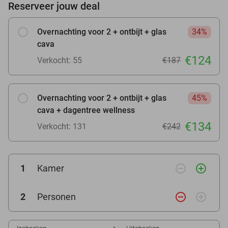
Reserveer jouw deal
Overnachting voor 2 + ontbijt + glas
34%
cava
€124
Verkocht: 55
€187
Overnachting voor 2 + ontbijt + glas
45%
cava + dagentree wellness
€134
Verkocht: 131
€242
remove_circle_outline
add_circle_outline
1
Kamer
remove_circle_outline
add_circle_outline
2
Personen