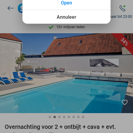
Open
7 dagen per week beschikbaar
10+ miljoen leden
Annuleer
Bereikbaar tot 23:00
9,4
op basis van
205.983 reviews
Ontdek 15.000+ deals
34%
7 dagen per week beschikbaar
10+ miljoen leden
favorite_border
Overnachting voor 2 + ontbijt + cava + evt.