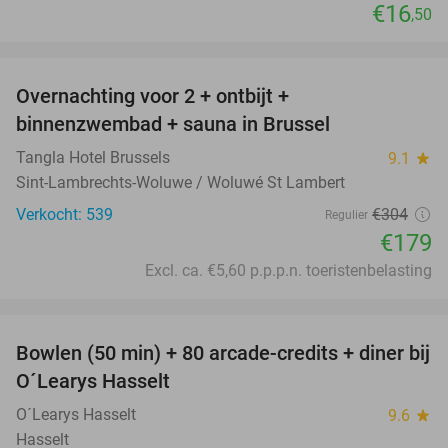
€16
,50
favorite_border
Overnachting voor 2 + ontbijt +
41%
binnenzwembad + sauna in Brussel
Tangla Hotel Brussels
9.1
star
Sint-Lambrechts-Woluwe / Woluwé St Lambert
Verkocht: 539
€304
Regulier
€179
Excl. ca. €5,60 p.p.p.n. toeristenbelasting
favorite_border
Bowlen (50 min) + 80 arcade-credits + diner bij
38%
O´Learys Hasselt
O´Learys Hasselt
9.6
star
Hasselt