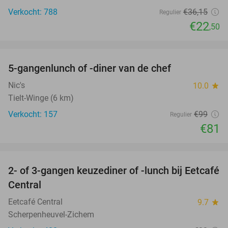
Verkocht: 788
€36
,15
Regulier
€22
,50
favorite_border
5-gangenlunch of -diner van de chef
18%
Nic's
10.0
star
Tielt-Winge (6 km)
Verkocht: 157
€99
Regulier
€81
favorite_border
2- of 3-gangen keuzediner of -lunch bij Eetcafé
28%
Central
Eetcafé Central
9.7
star
Scherpenheuvel-Zichem