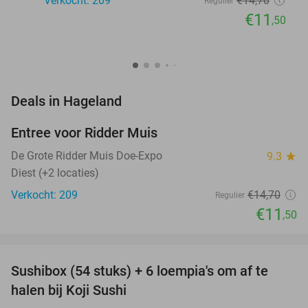
Verkocht: 209
€14
,70
Regulier
€11
,50
favorite_border
Deals in Hageland
Entree voor Ridder Muis
22%
NEW
TODAY
De Grote Ridder Muis Doe-Expo
9.3
star
Diest (+2 locaties)
Verkocht: 209
€14
,70
Regulier
€11
,50
favorite_border
Sushibox (54 stuks) + 6 loempia's om af te
47%
halen bij Koji Sushi