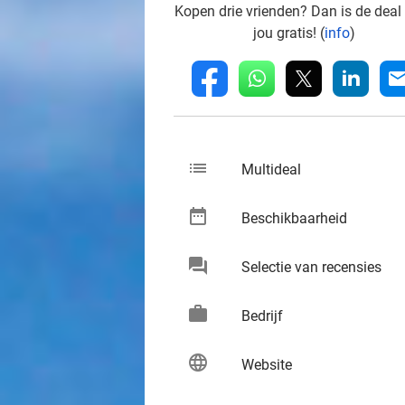
Kopen drie vrienden? Dan is de deal
jou gratis! (
info
)
whatsapp
linkedin
fb
mai
list
keybo
Multideal
date_range
keybo
Beschikbaarheid
chat
keybo
Selectie van recensies
work
keybo
Bedrijf
language
keybo
Website