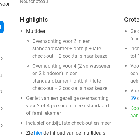
Neufchâteau
 voor
Highlights
Grote
l
Multideal:
Gel
6 n
Overnachting voor 2 in een
standaardkamer + ontbijt + late
Inc
check-out + 2 cocktails naar keuze
tot 
ard_arrow_right
Overnachting voor 4 (2 volwassenen
Voo
en 2 kinderen) in een
een
ard_arrow_right
standaardkamer + ontbijt + late
gebr
check-out + 2 cocktails naar keuze
Vra
ard_arrow_right
Geniet van een gezellige overnachting
39
o
voor 2 of 4 personen in een standaard-
ard_arrow_right
Koo
of familiekamer
aan
Inclusief ontbijt, late check-out en meer
ard_arrow_right
Zie
hier
de inhoud van de multideals