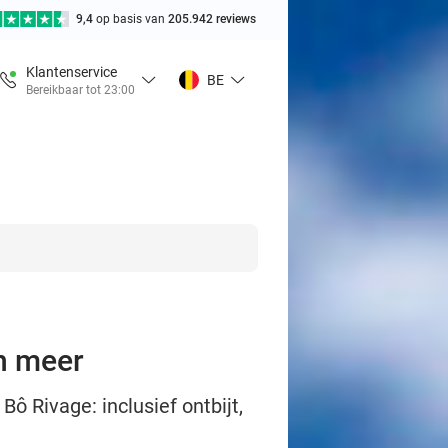
9,4
op basis van
205.942 reviews
Klantenservice
BE
Bereikbaar tot 23:00
en meer
ô Rivage: inclusief ontbijt,