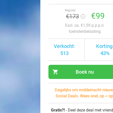
Regulier
€99
€173
Excl. ca. €1,59 p.p.p.n.
toeristenbelasting
Verkocht:
Korting
513
43%
shopping_cart
Boek nu
navi
Dagelijks om middernacht nieuw
Social Deals. Wees snel, op = op
Gratis?!
- Deel deze deal met vrien