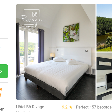
:
gate_next
e
!
Hôtel Bô Rivage
9.2
star
Perfect • 57 beoorde
den.