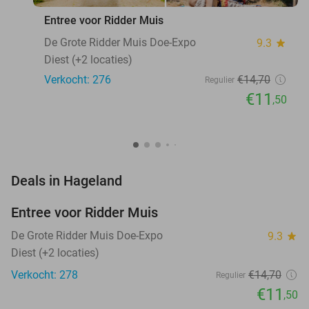
Entree voor Ridder Muis
De Grote Ridder Muis Doe-Expo
9.3
star
Diest (+2 locaties)
Verkocht: 276
€14
,70
Regulier
€11
,50
favorite_border
Deals in Hageland
Entree voor Ridder Muis
22%
NEW
TODAY
De Grote Ridder Muis Doe-Expo
9.3
star
Diest (+2 locaties)
Verkocht: 278
€14
,70
Regulier
€11
,50