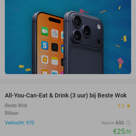
favorite_border
All-You-Can-Eat & Drink (3 uur) bij Beste Wok
20%
Beste Wok
9.3
star
Rillaar
Verkocht: 970
€32
Regulier
€25
,50