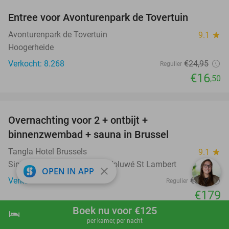
Entree voor Avonturenpark de Tovertuin
34%
Avonturenpark de Tovertuin
9.1
star
Hoogerheide
Verkocht: 8.268
€24
,95
Regulier
€16
,50
favorite_border
Overnachting voor 2 + ontbijt +
41%
binnenzwembad + sauna in Brussel
Tangla Hotel Brussels
9.1
star
Sint-Lambrechts-Woluwe / Woluwé St Lambert
close
OPEN IN APP
Verkocht: 539
€304
Regulier
€179
Excl. ca. €5,60 p.p.p.n. toeristenbelasting
Boek nu voor €125
hotel
shopping_cart
Boek nu
navigate_next
per kamer, per nacht
favorite_border