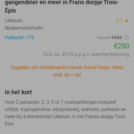
gangendiner en meer in Frans dorpje Trois-
Épis
L'Alexain
9.7
star
Niedermorschwihr
Verkocht: 179
€444
Regulier
€250
Excl. ca. €0,55 p.p.p.n. toeristenbelasting
Dagelijks om middernacht nieuwe Social Deals. Wees
snel, op = op!
In het kort
Voor 2 personen: 2, 3, 5 of 7 overnachtingen inclusief
ontbijt, 4-gangendiner, wijnproeverij, wellness, parkeren en
meer bij 4-sterrenhotel L'Alexain in het Franse dorpje Trois-
Épis