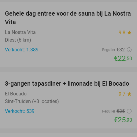
Gehele dag entree voor de sauna bij La Nostra
30%
Vita
La Nostra Vita
9.8
star
Diest (6 km)
Verkocht: 1.389
€32
Regulier
€22
,50
favorite_border
3-gangen tapasdiner + limonade bij El Bocado
26%
El Bocado
9.7
star
Sint-Truiden (+3 locaties)
Verkocht: 539
€35
Regulier
€25
,90
favorite_border