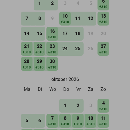
6
1
2
3
4
5
€310
10
13
7
8
9
11
12
€310
€310
16
14
15
17
18
19
20
€310
21
22
23
27
24
25
26
€310
€310
€310
€310
28
29
30
€310
€310
€310
oktober 2026
Ma
Di
Wo
Do
Vr
Za
Zo
4
1
2
3
€310
7
8
9
10
11
5
6
€310
€310
€310
€310
€310