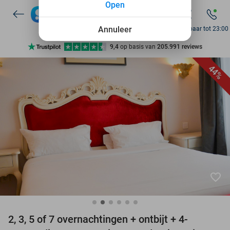
Open
7 dagen per week beschikbaar
10+ miljoen leden
Annuleer
Bereikbaar tot 23:00
9,4
op basis van
205.991 reviews
Ontdek 15.000+ deals
44%
7 dagen per week beschikbaar
10+ miljoen leden
favorite_border
2, 3, 5 of 7 overnachtingen + ontbijt + 4-