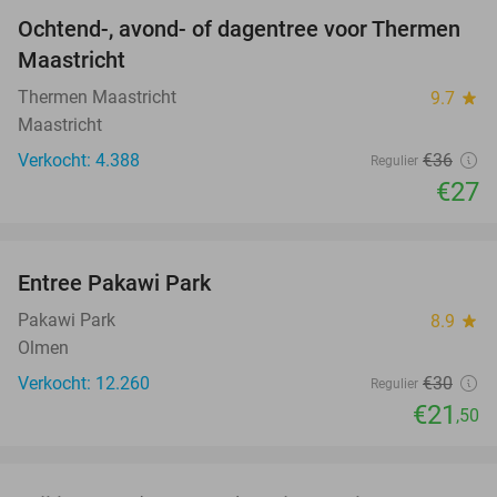
Ochtend-, avond- of dagentree voor Thermen
25%
Maastricht
Thermen Maastricht
9.7
star
Maastricht
Verkocht: 4.388
€36
Regulier
€27
favorite_border
Entree Pakawi Park
28%
Pakawi Park
8.9
star
Olmen
Verkocht: 12.260
€30
Regulier
€21
,50
favorite_border