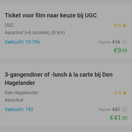
favorite_border
Ticket voor film naar keuze bij UGC
38%
UGC
8.8
star
Aarschot (+6 locaties) (8 km)
Verkocht: 10.796
€16
Regulier
€9
,90
favorite_border
3-gangendiner of -lunch à la carte bij Den
27%
Hagelander
Den Hagelander
9.9
star
Aarschot
Verkocht: 192
€57
Regulier
€41
,50
favorite_border