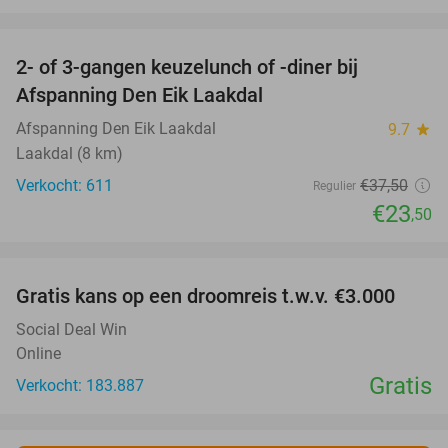
favorite_border
2- of 3-gangen keuzelunch of -diner bij
37%
Afspanning Den Eik Laakdal
Afspanning Den Eik Laakdal
9.7
star
Laakdal (8 km)
Verkocht: 611
€37
,50
Regulier
€23
,50
favorite_border
Gratis kans op een droomreis t.w.v. €3.000
Social Deal Win
Online
Gratis
Verkocht: 183.887