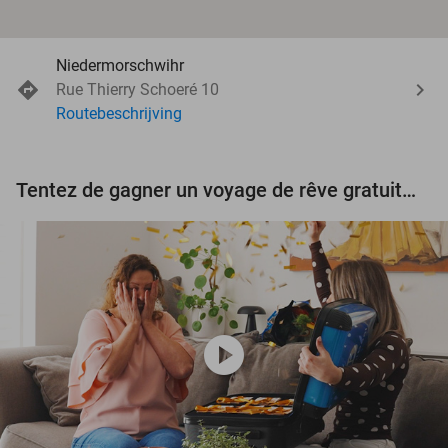
Niedermorschwihr
Rue Thierry Schoeré 10
Routebeschrijving
Tentez de gagner un voyage de rêve gratuit d'une valeur de 3.000 € !
play_circle