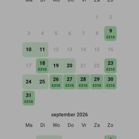
1
2
9
3
4
5
6
7
8
€310
10
11
12
13
14
15
16
18
23
17
19
20
21
22
€310
€310
26
27
28
29
30
24
25
€310
€310
€310
€310
€310
31
€310
september 2026
Ma
Di
Wo
Do
Vr
Za
Zo