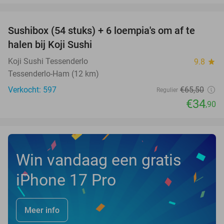
favorite_border
Sushibox (54 stuks) + 6 loempia's om af te
47%
halen bij Koji Sushi
Koji Sushi Tessenderlo
9.8
star
Tessenderlo-Ham (12 km)
Verkocht: 597
€65
,50
Regulier
€34
,90
Win vandaag een gratis
iPhone 17 Pro
Meer info