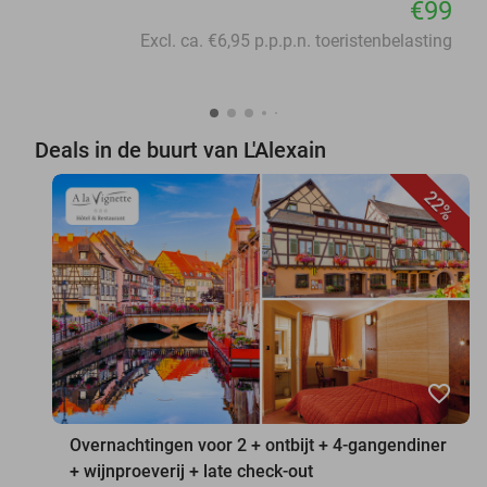
€99
Excl. ca. €6,95 p.p.p.n. toeristenbelasting
Deals in de buurt van L'Alexain
22%
favorite_border
Overnachtingen voor 2 + ontbijt + 4-gangendiner
+ wijnproeverij + late check-out