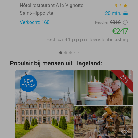
Hôtel-restaurant A la Vignette
9.7
star
Saint-Hippolyte
20 min.
directions_car
Verkocht: 168
€318
Regulier
€247
Excl. ca. €1 p.p.p.n. toeristenbelasting
Populair bij mensen uit Hageland:
22%
NEW
TODAY
favorite_border