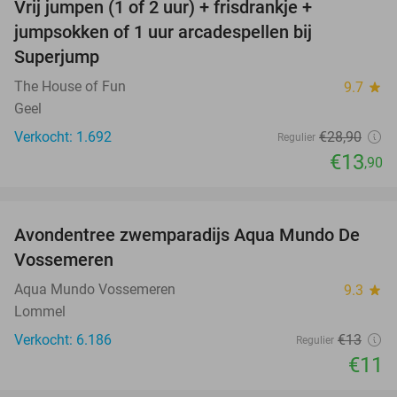
Vrij jumpen (1 of 2 uur) + frisdrankje +
52%
jumpsokken of 1 uur arcadespellen bij
Superjump
The House of Fun
9.7
star
Geel
Verkocht: 1.692
€28
,90
Regulier
€13
,90
favorite_border
Avondentree zwemparadijs Aqua Mundo De
15%
Vossemeren
Aqua Mundo Vossemeren
9.3
star
Lommel
Verkocht: 6.186
€13
Regulier
€11
favorite_border