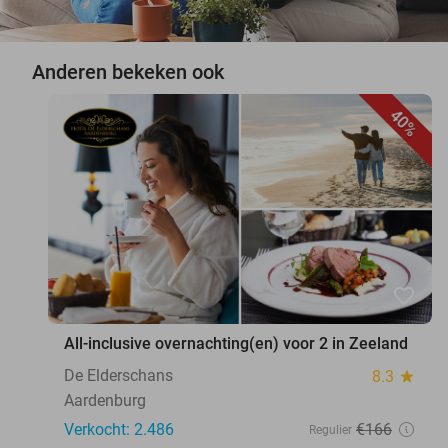
Anderen bekeken ook
40%
favorite_border
All-inclusive overnachting(en) voor 2 in Zeeland
De Elderschans
8.3
star
Aardenburg
Verkocht: 2.486
€166
Regulier