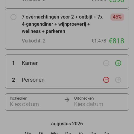
7 overnachtingen voor 2 + ontbijt + 7x
45%
4-gangendiner + wijnproeverij +
wellness + parkeren
€818
Verkocht: 2
€1.478
remove_circle_outline
add_circle_outline
1
Kamer
remove_circle_outline
add_circle_outline
2
Personen
Inchecken
Uitchecken
Kies datum
Kies datum
augustus 2026
Ma
Di
Wo
Do
Vr
Za
Zo