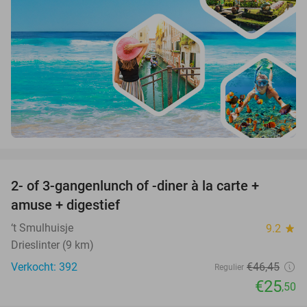
favorite_border
2- of 3-gangenlunch of -diner à la carte +
45%
amuse + digestief
‘t Smulhuisje
9.2
star
Drieslinter (9 km)
Verkocht: 392
€46
,45
Regulier
€25
,50