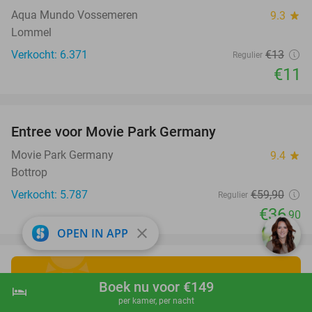
Aqua Mundo Vossemeren
9.3
star
Lommel
Verkocht: 6.371
€13
Regulier
€11
favorite_border
Entree voor Movie Park Germany
38%
Movie Park Germany
9.4
star
Bottrop
Verkocht: 5.787
€59
,90
Regulier
€36
,90
close
OPEN IN APP
Boek nu voor €149
Ontdek de leukste
hotel
shopping_cart
Boek nu
navigate_next
per kamer, per nacht