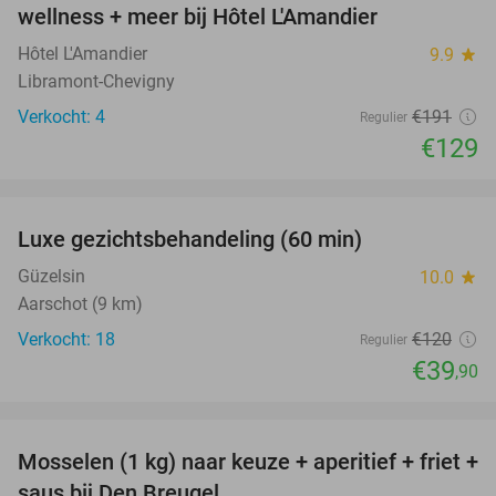
NEW
wellness + meer bij Hôtel L'Amandier
TODAY
Hôtel L'Amandier
9.9
star
Libramont-Chevigny
Verkocht: 4
€191
Regulier
€129
favorite_border
Luxe gezichtsbehandeling (60 min)
67%
Güzelsin
10.0
star
Aarschot (9 km)
Verkocht: 18
€120
Regulier
€39
,90
favorite_border
Mosselen (1 kg) naar keuze + aperitief + friet +
34%
saus bij Den Breugel