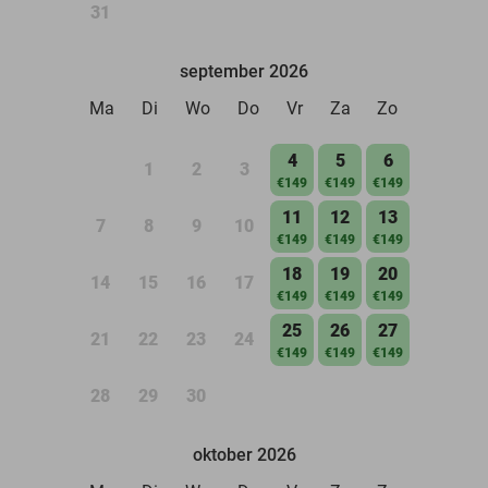
31
september 2026
Ma
Di
Wo
Do
Vr
Za
Zo
4
5
6
1
2
3
€149
€149
€149
11
12
13
7
8
9
10
€149
€149
€149
18
19
20
14
15
16
17
€149
€149
€149
25
26
27
21
22
23
24
€149
€149
€149
28
29
30
oktober 2026