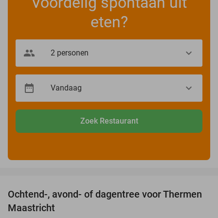
Voordelig spontaan uit
eten?
Zoek Restaurant
favorite_border
Ochtend-, avond- of dagentree voor Thermen
25%
Maastricht