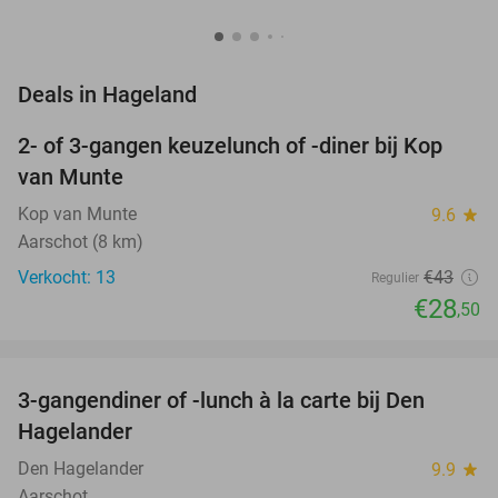
favorite_border
Deals in Hageland
2- of 3-gangen keuzelunch of -diner bij Kop
34%
van Munte
Kop van Munte
9.6
star
Aarschot (8 km)
Verkocht: 13
€43
Regulier
€28
,50
favorite_border
3-gangendiner of -lunch à la carte bij Den
27%
Hagelander
Den Hagelander
9.9
star
Aarschot