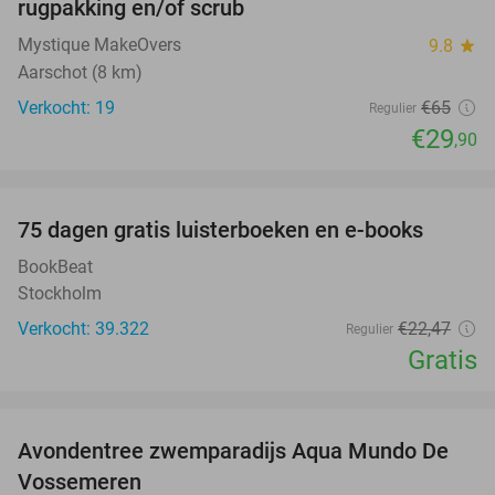
rugpakking en/of scrub
Mystique MakeOvers
9.8
star
Aarschot (8 km)
Verkocht: 19
€65
Regulier
€29
,90
favorite_border
100%
75 dagen gratis luisterboeken en e-books
BookBeat
Stockholm
Verkocht: 39.322
€22
,47
Regulier
Gratis
favorite_border
Avondentree zwemparadijs Aqua Mundo De
15%
Vossemeren