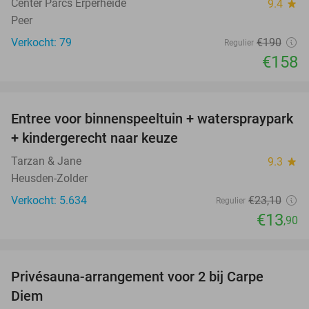
Center Parcs Erperheide
9.4
star
Peer
Verkocht: 79
€190
Regulier
€158
favorite_border
Entree voor binnenspeeltuin + waterspraypark
40%
+ kindergerecht naar keuze
Tarzan & Jane
9.3
star
Heusden-Zolder
Verkocht: 5.634
€23
,10
Regulier
€13
,90
favorite_border
Privésauna-arrangement voor 2 bij Carpe
43%
Diem