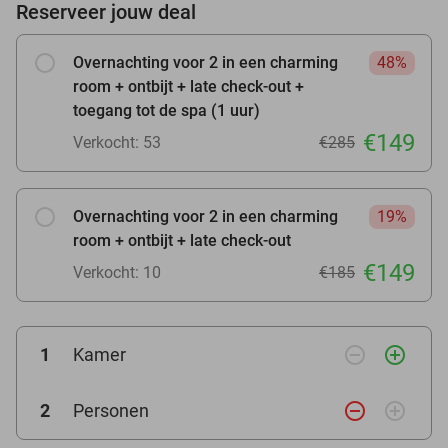
Reserveer jouw deal
Overnachting voor 2 in een charming
48%
room + ontbijt + late check-out +
toegang tot de spa (1 uur)
€149
Verkocht: 53
€285
Overnachting voor 2 in een charming
19%
room + ontbijt + late check-out
€149
Verkocht: 10
€185
remove_circle_outline
add_circle_outline
1
Kamer
remove_circle_outline
add_circle_outline
2
Personen