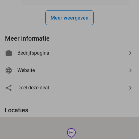
Meer weergeven
Meer informatie
Bedrijfspagina
Website
Deel deze deal
Locaties
hotel