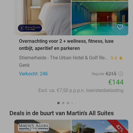
favorite_border
Overnachting voor 2 + wellness, fitness, luxe
ontbijt, aperitief en parkeren
Stiemerheide - The Urban Hotel & Golf Retreat 4 * Superior
9.4
star
Genk
Verkocht: 246
€215
Regulier
€144
Excl. ca. €7,50 p.p.p.n. toeristenbelasting
Deals in de buurt van Martin's All Suites
42%