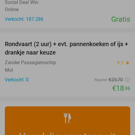
Social Deal Win
Online
Gratis
Verkocht: 187.286
favorite_border
Rondvaart (2 uur) + evt. pannenkoeken of ijs +
20%
NEW
drankje naar keuze
TODAY
Zander Passagiersschip
9.1
star
Mol
Verkocht: 0
€23
,70
Regulier
€18
,96