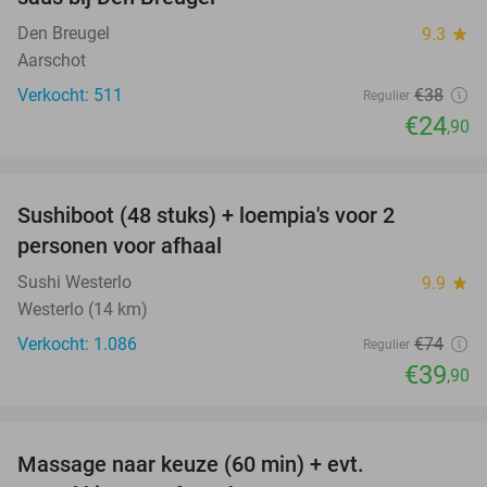
Den Breugel
9.3
star
Aarschot
Verkocht: 511
€38
Regulier
€24
,90
favorite_border
Sushiboot (48 stuks) + loempia's voor 2
46%
personen voor afhaal
Sushi Westerlo
9.9
star
Westerlo (14 km)
Verkocht: 1.086
€74
Regulier
€39
,90
favorite_border
Massage naar keuze (60 min) + evt.
54%