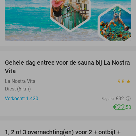
favorite_border
Gehele dag entree voor de sauna bij La Nostra
30%
Vita
La Nostra Vita
9.8
star
Diest (6 km)
Verkocht: 1.420
€32
Regulier
€22
,50
favorite_border
1, 2 of 3 overnachting(en) voor 2 + ontbijt +
32%