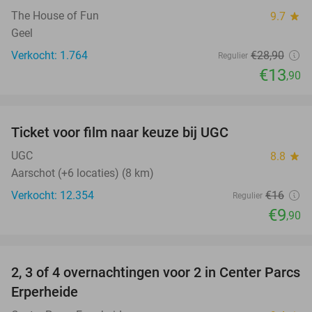
The House of Fun
9.7
star
Geel
Verkocht: 1.764
€28
,90
Regulier
€13
,90
favorite_border
Ticket voor film naar keuze bij UGC
38%
UGC
8.8
star
Aarschot (+6 locaties) (8 km)
Verkocht: 12.354
€16
Regulier
€9
,90
favorite_border
2, 3 of 4 overnachtingen voor 2 in Center Parcs
17%
Erperheide