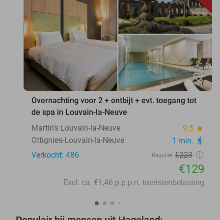
favorite_border
Overnachting voor 2 + ontbijt + evt. toegang tot
de spa in Louvain-la-Neuve
Martin’s Louvain-la-Neuve
9.5
star
Ottignies-Louvain-la-Neuve
1 min.
directions_walk
Verkocht: 486
€223
Regulier
€129
Excl. ca. €1,46 p.p.p.n. toeristenbelasting