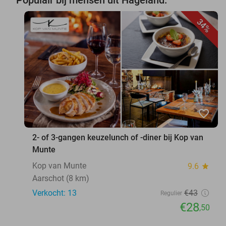
Populair bij mensen uit Hageland:
34%
favorite_border
2- of 3-gangen keuzelunch of -diner bij Kop van
Munte
Kop van Munte
9.6
star
Aarschot (8 km)
Verkocht: 13
€43
Regulier
€28
,50