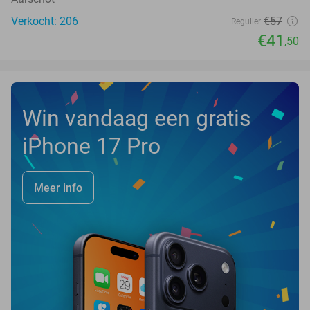
Verkocht: 206
€57
Regulier
€41
,50
Win vandaag een gratis
iPhone 17 Pro
Meer info