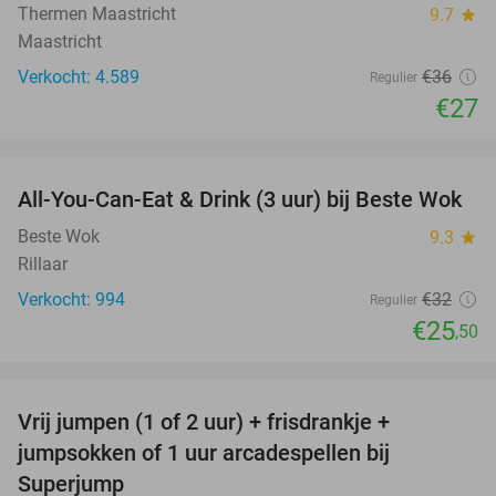
Thermen Maastricht
9.7
star
Maastricht
Verkocht: 4.589
€36
Regulier
€27
favorite_border
All-You-Can-Eat & Drink (3 uur) bij Beste Wok
20%
Beste Wok
9.3
star
Rillaar
Verkocht: 994
€32
Regulier
€25
,50
favorite_border
Vrij jumpen (1 of 2 uur) + frisdrankje +
52%
jumpsokken of 1 uur arcadespellen bij
Superjump