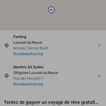
hotel
Parking
Louvain-la-Neuve
Anneau Central Nord
Routebeschrijving
Martin's All Suites
Ottignies-Louvain-la-Neuve
Rue de l'Hocaille 1
Routebeschrijving
Tentez de gagner un voyage de rêve gratuit d'une valeur de 3.000 € !