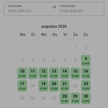
Inchecken
Uitchecken
Kies datum
Kies datum
augustus 2026
Ma
Di
Wo
Do
Vr
Za
Zo
1
2
9
3
4
5
6
7
8
€149
10
11
12
13
14
15
16
€149
€149
€149
€149
€149
€149
€149
17
19
20
21
23
18
22
€149
€149
€149
€149
€149
28
29
30
24
25
26
27
€149
€149
€149