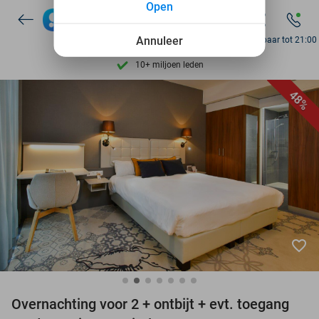
Open
7 dagen per week beschikbaar
10+ miljoen leden
Annuleer
Bereikbaar tot 21:00
9,4
op basis van
206.265 reviews
Ontdek 15.000+ deals
48%
7 dagen per week beschikbaar
10+ miljoen leden
favorite_border
Overnachting voor 2 + ontbijt + evt. toegang