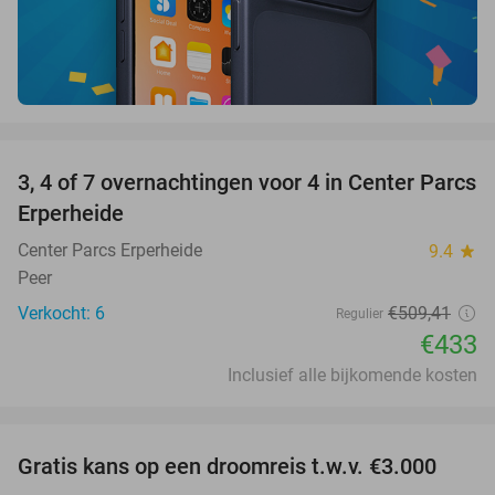
favorite_border
3, 4 of 7 overnachtingen voor 4 in Center Parcs
15%
Erperheide
Center Parcs Erperheide
9.4
star
Peer
Verkocht: 6
€509
,41
Regulier
€433
Inclusief alle bijkomende kosten
favorite_border
Gratis kans op een droomreis t.w.v. €3.000