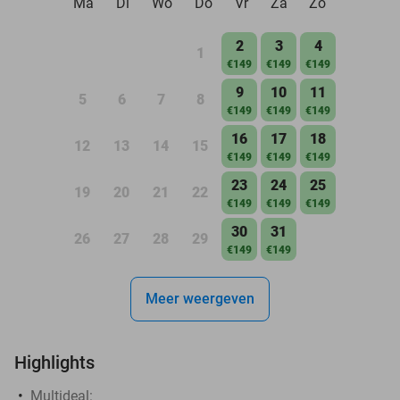
Ma
Di
Wo
Do
Vr
Za
Zo
2
3
4
1
€149
€149
€149
9
10
11
5
6
7
8
€149
€149
€149
16
17
18
12
13
14
15
€149
€149
€149
23
24
25
19
20
21
22
€149
€149
€149
30
31
26
27
28
29
€149
€149
Meer weergeven
Highlights
Multideal: