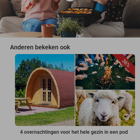
Anderen bekeken ook
36%
favorite_border
4 overnachtingen voor het hele gezin in een pod