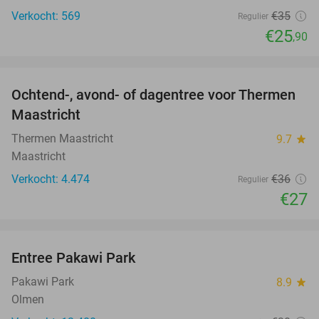
Verkocht: 569
€35
Regulier
€25
,90
favorite_border
Ochtend-, avond- of dagentree voor Thermen
25%
Maastricht
Thermen Maastricht
9.7
star
Maastricht
Verkocht: 4.474
€36
Regulier
€27
favorite_border
Entree Pakawi Park
28%
Pakawi Park
8.9
star
Olmen