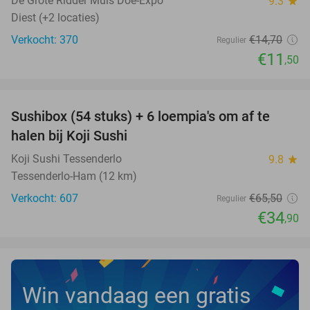
De Grote Ridder Muis Doe-Expo
9.3
star
Diest (+2 locaties)
Verkocht: 370
€14
,70
Regulier
€11
,50
favorite_border
Sushibox (54 stuks) + 6 loempia's om af te
47%
halen bij Koji Sushi
Koji Sushi Tessenderlo
9.8
star
Tessenderlo-Ham (12 km)
Verkocht: 607
€65
,50
Regulier
€34
,90
Win vandaag een gratis