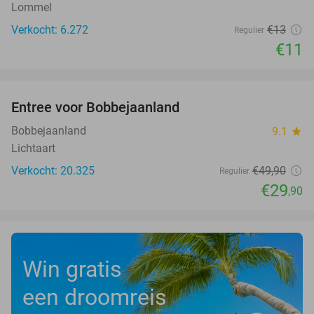
Lommel
Verkocht: 6.272
€13
Regulier
€11
favorite_border
Entree voor Bobbejaanland
40%
Bobbejaanland
9.1
star
Lichtaart
Verkocht: 20.325
€49
,90
Regulier
€29
,90
Win gratis
een droomreis