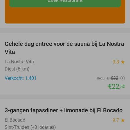
Zoek Restaurant
favorite_border
Gehele dag entree voor de sauna bij La Nostra
30%
Vita
La Nostra Vita
9.8
star
Diest (6 km)
Verkocht: 1.401
€32
Regulier
€22
,50
favorite_border
3-gangen tapasdiner + limonade bij El Bocado
26%
El Bocado
9.7
star
Sint-Truiden (+3 locaties)