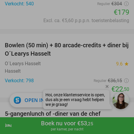
Verkocht: 540
€304
Regulier
€179
Excl. ca. €5,60 p.p.p.n. toeristenbelasting
favorite_border
Bowlen (50 min) + 80 arcade-credits + diner bij
38%
O´Learys Hasselt
O´Learys Hasselt
9.6
star
Hasselt
Verkocht: 798
€36
,15
Regulier
€22
,50
favorite_border
close
OPEN IN APP
5-gangenlunch of -diner van de chef
18%
Boek nu voor €53
Nic's
10.0
star
,25
hotel
shopping_cart
Boek nu
navigate_next
per kamer, per nacht
Tielt-Winge (6 km)