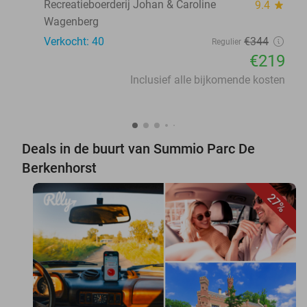
Recreatieboerderij Johan & Caroline
9.4
star
Wagenberg
Verkocht: 40
€344
Regulier
€219
Inclusief alle bijkomende kosten
Deals in de buurt van Summio Parc De
Berkenhorst
27%