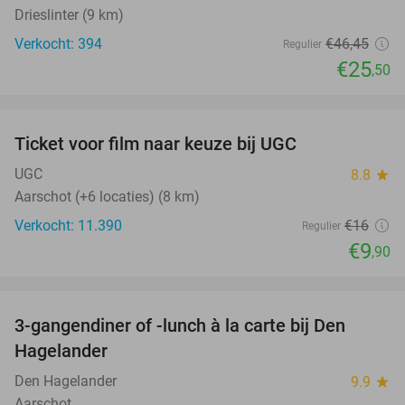
Drieslinter (9 km)
Verkocht: 394
€46
,45
Regulier
€25
,50
favorite_border
Ticket voor film naar keuze bij UGC
38%
UGC
8.8
star
Aarschot (+6 locaties) (8 km)
Verkocht: 11.390
€16
Regulier
€9
,90
favorite_border
3-gangendiner of -lunch à la carte bij Den
27%
Hagelander
Den Hagelander
9.9
star
Aarschot