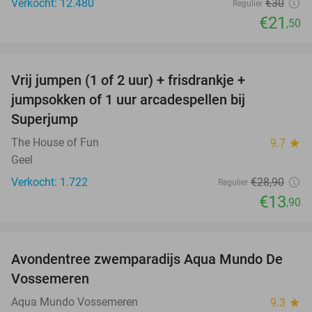
Verkocht: 12.480
€30
Regulier
€21
,50
favorite_border
Vrij jumpen (1 of 2 uur) + frisdrankje +
52%
jumpsokken of 1 uur arcadespellen bij
Superjump
The House of Fun
9.7
star
Geel
Verkocht: 1.722
€28
,90
Regulier
€13
,90
favorite_border
Avondentree zwemparadijs Aqua Mundo De
15%
Vossemeren
Aqua Mundo Vossemeren
9.3
star