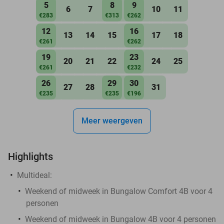
5
8
9
6
7
10
11
€283
€313
€262
12
16
13
14
15
17
18
€261
€262
19
23
20
21
22
24
25
€261
€232
26
29
30
27
28
31
€235
€235
€196
Meer weergeven
Highlights
Multideal:
Weekend of midweek in Bungalow Comfort 4B voor 4
personen
Weekend of midweek in Bungalow 4B voor 4 personen