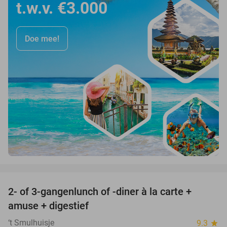
t.w.v. €3.000
Doe mee!
favorite_border
2- of 3-gangenlunch of -diner à la carte +
45%
amuse + digestief
‘t Smulhuisje
9.3
star