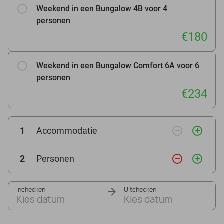
Weekend in een Bungalow 4B voor 4
personen
€180
Weekend in een Bungalow Comfort 6A voor 6
personen
€234
remove_circle_outline
add_circle_outline
1
Accommodatie
remove_circle_outline
add_circle_outline
2
Personen
Inchecken
Uitchecken
Kies datum
Kies datum