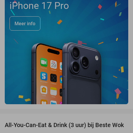
iPhone 17 Pro
Meer info
favorite_border
All-You-Can-Eat & Drink (3 uur) bij Beste Wok
20%