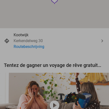
Kootwijk
Kerkendelweg 30
Routebeschrijving
Tentez de gagner un voyage de rêve gratuit d'une valeur de 3.000 € !
play_circle