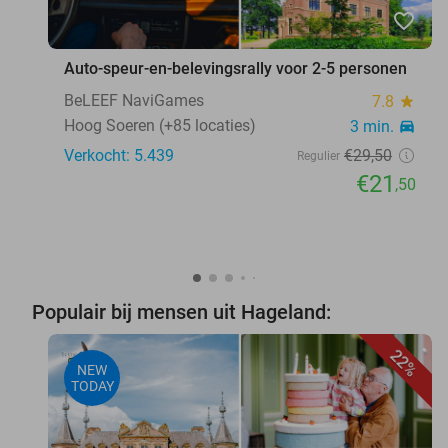
favorite_border
Auto-speur-en-belevingsrally voor 2-5 personen
BeLEEF NaviGames
7.8
star
Hoog Soeren (+85 locaties)
3 min.
directions_car
Verkocht: 5.439
€29
,50
Regulier
€21
,50
Populair bij mensen uit Hageland:
22%
NEW
TODAY