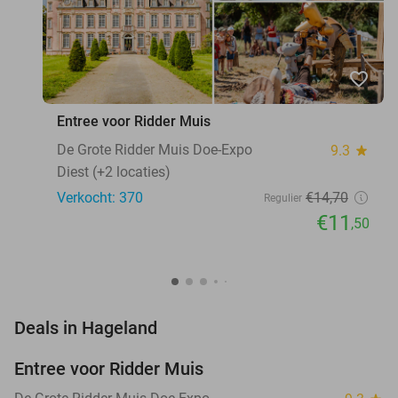
favorite_border
Entree voor Ridder Muis
De Grote Ridder Muis Doe-Expo
9.3
star
Diest (+2 locaties)
Verkocht: 370
€14
,70
Regulier
€11
,50
favorite_border
Deals in Hageland
Entree voor Ridder Muis
22%
NEW
TODAY