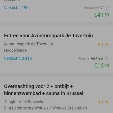
Verkocht: 196
€57
Regulier
€41
,50
favorite_border
Entree voor Avonturenpark de Tovertuin
34%
Avonturenpark de Tovertuin
9.1
star
Hoogerheide
Verkocht: 8.410
€24
,95
Regulier
€16
,50
favorite_border
Overnachting voor 2 + ontbijt +
41%
binnenzwembad + sauna in Brussel
Tangla Hotel Brussels
9.1
star
Sint-Lambrechts-Woluwe / Woluwé St Lambert