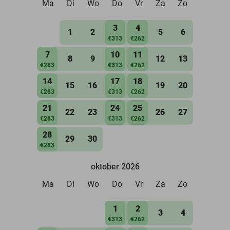
Ma
Di
Wo
Do
Vr
Za
Zo
3
4
1
2
5
6
€313
€262
7
10
11
8
9
12
13
€283
€313
€262
14
17
18
15
16
19
20
€283
€313
€262
21
24
25
22
23
26
27
€283
€313
€262
28
29
30
€283
oktober 2026
Ma
Di
Wo
Do
Vr
Za
Zo
1
2
3
4
€313
€262