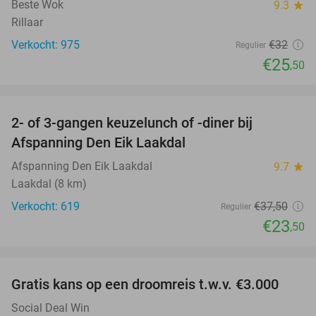
Beste Wok
9.3
star
Rillaar
Verkocht: 975
€32
Regulier
€25
,50
favorite_border
2- of 3-gangen keuzelunch of -diner bij
37%
Afspanning Den Eik Laakdal
Afspanning Den Eik Laakdal
9.7
star
Laakdal (8 km)
Verkocht: 619
€37
,50
Regulier
€23
,50
favorite_border
Gratis kans op een droomreis t.w.v. €3.000
Social Deal Win