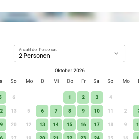
Anzahl der Personen:
2 Personen
Oktober 2026
a
So
Mo
Di
Mi
Do
Fr
Sa
So
Mo
5
6
1
2
3
4
2
13
5
6
7
8
9
10
11
2
9
20
12
13
14
15
16
17
18
9
1
6
27
19
20
21
22
23
24
25
16
1