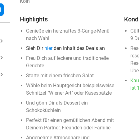
Köln
l
Highlights
Kond
Genieße ein herzhaftes 3-Gänge-Menü
Gül
nach Wahl
9 D
ard_arrow_right
Sieh Dir
hier
den Inhalt des Deals an
Res
rese
ard_arrow_right
Freu Dich auf leckere und traditionelle
Rese
Gerichte
Übe
ard_arrow_right
Starte mit einem frischen Salat
Kau
Wähle beim Hauptgericht beispielsweise
ist 
Schnitzel "Wiener Art" oder Käsespätzle
Und gönn Dir als Dessert ein
Schokoküchlein
Perfekt für einen gemütlichen Abend mit
Deinem Partner, Freunden oder Familie
Angenehme Atmosphäre und