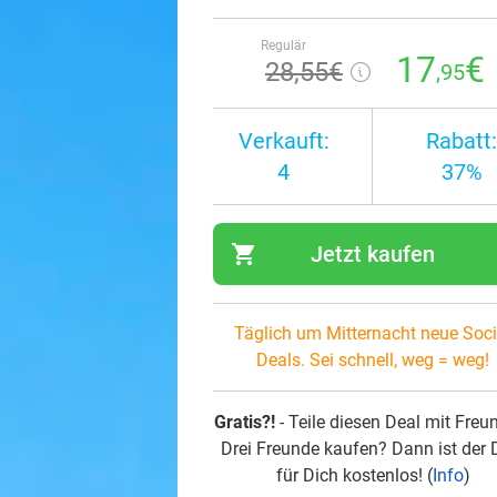
Regulär
17
€
28
,55
€
,95
Verkauft:
Rabatt:
4
37%
shopping_cart
Jetzt kaufen
navi
Täglich um Mitternacht neue Soci
Deals. Sei schnell, weg = weg!
Gratis?!
- Teile diesen Deal mit Freu
Drei Freunde kaufen? Dann ist der 
für Dich kostenlos! (
Info
)