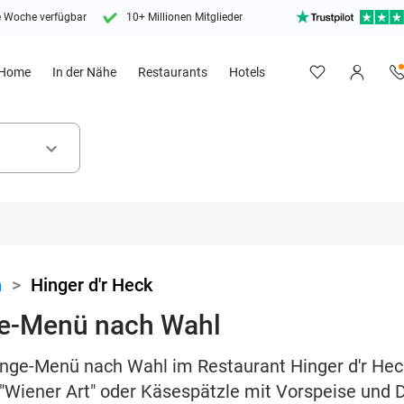
e Woche verfügbar
10+ Millionen Mitglieder
Home
In der Nähe
Restaurants
Hotels
keyboard_arrow_down
n
>
Hinger d'r Heck
ge-Menü nach Wahl
nge-Menü nach Wahl im Restaurant Hinger d'r Hec
 "Wiener Art" oder Käsespätzle mit Vorspeise und 