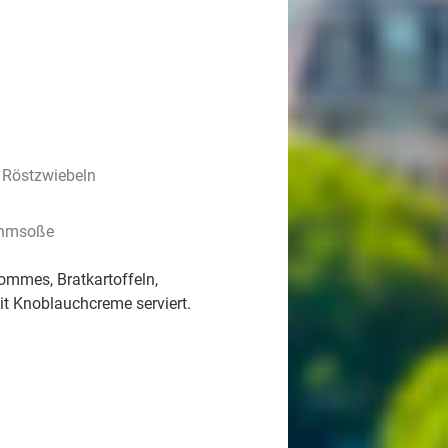
 Röstzwiebeln
rahmsoße
Pommes, Bratkartoffeln,
t Knoblauchcreme serviert.