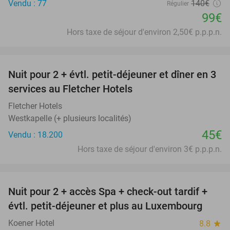
Vendu : 77
140€
Régulier
99€
Hors taxe de séjour d'environ 2,50€ p.p.p.n.
favorite_border
Nuit pour 2 + évtl. petit-déjeuner et dîner en 3
services au Fletcher Hotels
Fletcher Hotels
Westkapelle (+ plusieurs localités)
45€
Vendu : 18.200
Hors taxe de séjour d'environ 3€ p.p.p.n.
favorite_border
Nuit pour 2 + accès Spa + check-out tardif +
17%
évtl. petit-déjeuner et plus au Luxembourg
Koener Hotel
8.8
star