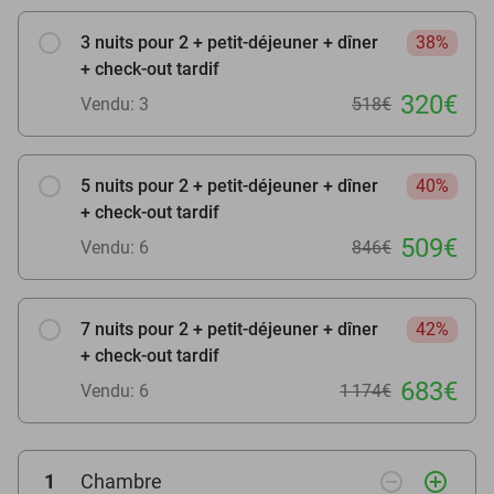
3 nuits pour 2 + petit-déjeuner + dîner
38%
+ check-out tardif
320€
Vendu: 3
518€
5 nuits pour 2 + petit-déjeuner + dîner
40%
+ check-out tardif
509€
Vendu: 6
846€
7 nuits pour 2 + petit-déjeuner + dîner
42%
+ check-out tardif
683€
Vendu: 6
1 174€
remove_circle_outline
add_circle_outline
1
Chambre