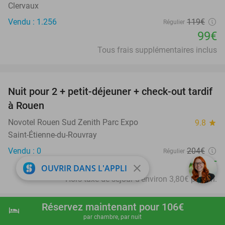
Clervaux
Vendu : 1.256
119€
Régulier
99€
Tous frais supplémentaires inclus
favorite_border
Nuit pour 2 + petit-déjeuner + check-out tardif
37%
à Rouen
Novotel Rouen Sud Zenith Parc Expo
9.8
star
Saint-Étienne-du-Rouvray
Vendu : 0
204€
Régulier
128€
close
OUVRIR DANS L'APPLI
Hors taxe de séjour d'environ 3,80€ p.p.p.n.
favorite_border
Réservez maintenant pour 106€
hotel
shopping_cart
Réserver maintenant
navigate_next
par chambre, par nuit
Nuit pour 2 + petit-déjeuner + verre de
49%