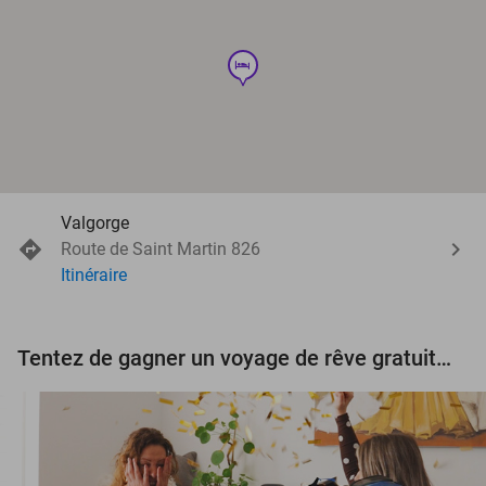
hotel
Valgorge
Route de Saint Martin 826
Itinéraire
Tentez de gagner un voyage de rêve gratuit d'une valeur de 3.000 € !