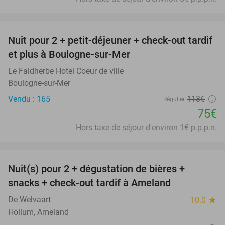
favorite_border
Nuit pour 2 + petit-déjeuner + check-out tardif
34%
et plus à Boulogne-sur-Mer
Le Faidherbe Hotel Coeur de ville
Boulogne-sur-Mer
Vendu : 165
113€
Régulier
75€
Hors taxe de séjour d'environ 1€ p.p.p.n.
favorite_border
Nuit(s) pour 2 + dégustation de bières +
29%
snacks + check-out tardif à Ameland
De Welvaart
10.0
star
Hollum, Ameland