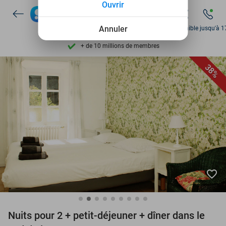
Ouvrir
Disponible 7 jours par semaine
+ de 10 millions de membres
Annuler
Disponible jusqu'à 1
9,4
basé sur
206 142 avis
Découvrez + de 15.000 deals
38%
Disponible 7 jours par semaine
+ de 10 millions de membres
favorite_border
Nuits pour 2 + petit-déjeuner + dîner dans le