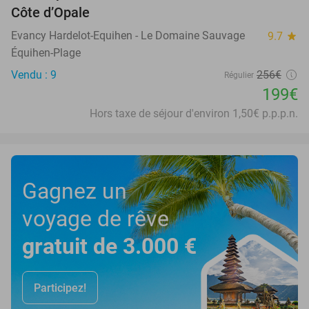
Côte d’Opale
Evancy Hardelot-Equihen - Le Domaine Sauvage
9.7
star
Équihen-Plage
Vendu : 9
256€
Régulier
199€
Hors taxe de séjour d'environ 1,50€ p.p.p.n.
Gagnez un
voyage de rêve
gratuit de 3.000 €
Participez!