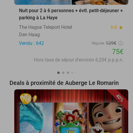
Nuit pour 2 à 6 personnes + évtl. petit-déjeuner +
parking à La Haye
The Hague Teleport Hotel
9.0
star
Den Haag
Vendu : 642
129€
Régulier
75€
Hors taxe de séjour d'environ 6,20€ p.p.p.n.
Deals à proximité de Auberge Le Romarin
40%