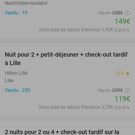
Neufchâtel-Hardelot
Vendu : 19
208€
Régulier
149€
Hors taxe de séjour d'environ 1,50€ p.p.p.n.
favorite_border
Nuit pour 2 + petit-déjeuner + check-out tardif
50%
à Lille
Hilton Lille
8.9
star
Lille
Vendu : 255
239€
Régulier
119€
Hors taxe de séjour d'environ 2,75€ p.p.p.n.
favorite_border
2 nuits pour 2 ou 4 + check-out tardif sur la
22%