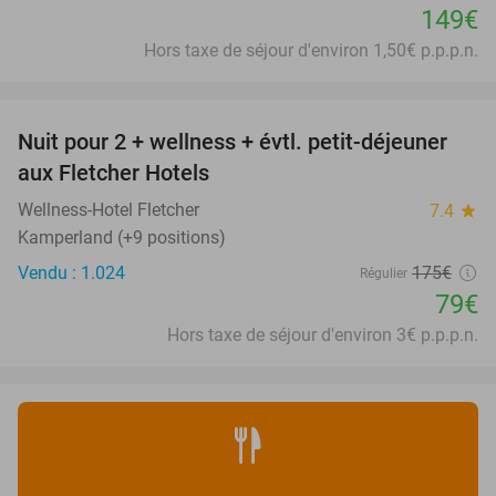
149€
Hors taxe de séjour d'environ 1,50€ p.p.p.n.
favorite_border
Nuit pour 2 + wellness + évtl. petit-déjeuner
55%
aux Fletcher Hotels
Wellness-Hotel Fletcher
7.4
star
Kamperland (+9 positions)
Vendu : 1.024
175€
Régulier
79€
Hors taxe de séjour d'environ 3€ p.p.p.n.