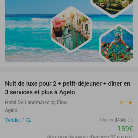
favorite_border
Nuit de luxe pour 2 + petit-déjeuner + dîner en
50%
3 services et plus à Agelo
Hotel De Landmarke by Flow
9.1
star
Agelo
Vendu : 172
315€
Régulier
159€
Hors taxe de séjour d'environ 5€ p.p.p.n.