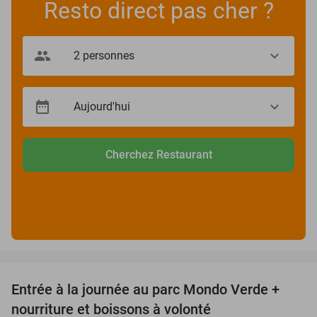
Resto direct pas cher ?
Cherchez Restaurant
favorite_border
Entrée à la journée au parc Mondo Verde +
25%
nourriture et boissons à volonté