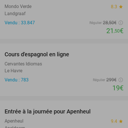
Mondo Verde
8.3
star
Landgraaf
Vendu : 33.847
28
,50
€
Régulier
21
€
,50
favorite_border
Cours d'espagnol en ligne
94%
Cervantes Idiomas
Le Havre
Vendu : 783
299€
Régulier
19€
favorite_border
Entrée à la journée pour Apenheul
36%
Apenheul
9.4
star