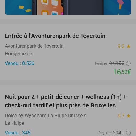
favorite_border
Entrée à l'Avonturenpark de Tovertuin
34%
Avonturenpark de Tovertuin
9.2
star
Hoogerheide
Vendu : 8.526
24
,95
€
Régulier
16
€
,50
favorite_border
Nuit pour 2 + petit-déjeuner + wellness (1h) +
55%
check-out tardif et plus près de Bruxelles
Dolce by Wyndham La Hulpe Brussels
9.7
star
La Hulpe
Vendu : 345
334€
Régulier