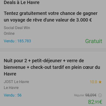
favorite_border
Deals à Le Havre
Tentez gratuitement votre chance de gagner
un voyage de rêve d'une valeur de 3.000 €
Social Deal Win
Online
Gratuit
Vendu : 185.783
favorite_border
Nuit pour 2 + petit-déjeuner + verre de
15%
bienvenue + check-out tardif en plein cœur du
Havre
JOST Le Havre
10.0
star
Le Havre
Vendu : 56
98
,09
€
Régulier
82
€
,95