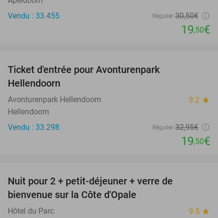
Apeldoorn
Vendu : 33.455
30
,50
€
Régulier
19
€
,50
favorite_border
Ticket d'entrée pour Avonturenpark
41%
Hellendoorn
Avonturenpark Hellendoorn
9.2
star
Hellendoorn
Vendu : 33.298
32
,95
€
Régulier
19
€
,50
favorite_border
Nuit pour 2 + petit-déjeuner + verre de
28%
bienvenue sur la Côte d'Opale
Hôtel du Parc
9.5
star