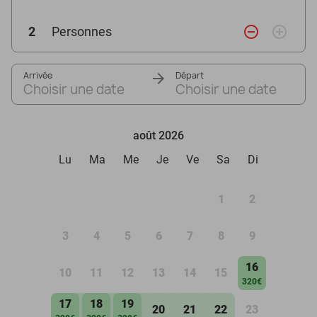
remove_circle_outline
add_circle_outline
2
Personnes
Arrivée
Départ
Choisir une date
Choisir une date
août 2026
Lu
Ma
Me
Je
Ve
Sa
Di
1
2
3
4
5
6
7
8
9
16
10
11
12
13
14
15
320€
17
18
19
20
21
22
23