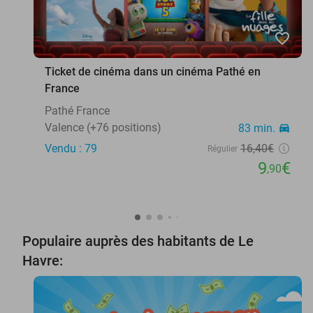
favorite_border
Ticket de cinéma dans un cinéma Pathé en
France
Pathé France
Valence (+76 positions)
83 min.
directions_car
Vendu : 79
16
,40
€
Régulier
9
€
,90
Populaire auprès des habitants de Le
Havre: