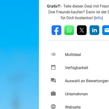
Gratis?!
- Teile diesen Deal mit Freu
Drei Freunde kaufen? Dann ist der 
für Dich kostenlos! (
Info
)
whatsapp
linkedin
fb
mai
list
keybo
Multideal
date_range
keybo
Verfügbarkeit
chat
Auswahl an Bewertungen
keybo
work
keybo
Unternehmen
language
keybo
Webseite