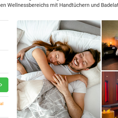
ten Wellnessbereichs mit Handtüchern und Badelat
gate_next
al