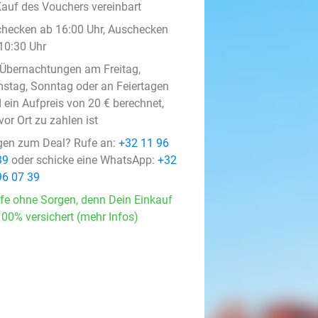
auf des Vouchers vereinbart
checken ab 16:00 Uhr, Auschecken
 10:30 Uhr
 Übernachtungen am Freitag,
stag, Sonntag oder an Feiertagen
 ein Aufpreis von 20 € berechnet,
vor Ort zu zahlen ist
gen zum Deal? Rufe an:
+32 11 96
39
oder schicke eine WhatsApp:
+32
96 07 39
fe ohne Sorgen, denn Dein Einkauf
100% versichert (mehr Infos)