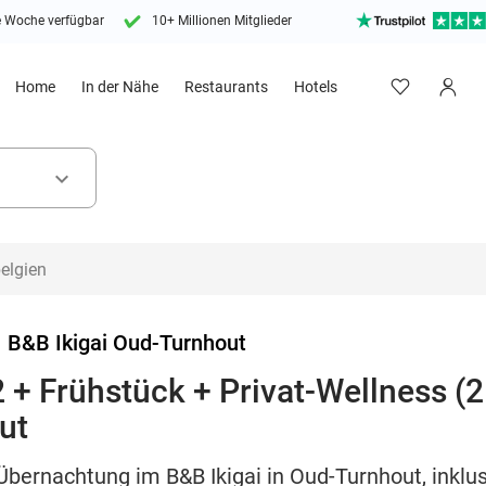
e Woche verfügbar
10+ Millionen Mitglieder
Home
In der Nähe
Restaurants
Hotels
keyboard_arrow_down
>
B&B Ikigai Oud-Turnhout
+ Frühstück + Privat-Wellness (2 
ut
bernachtung im B&B Ikigai in Oud-Turnhout, inklusi