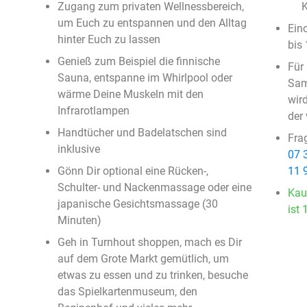
Zugang zum privaten Wellnessbereich,
K
um Euch zu entspannen und den Alltag
Ein
hinter Euch zu lassen
bis
Genieß zum Beispiel die finnische
Für
Sauna, entspanne im Whirlpool oder
Sam
wärme Deine Muskeln mit den
wird
Infrarotlampen
der 
Handtücher und Badelatschen sind
Fra
inklusive
07 
Gönn Dir optional eine Rücken-,
11 
Schulter- und Nackenmassage oder eine
Kau
japanische Gesichtsmassage (30
ist 
Minuten)
Geh in Turnhout shoppen, mach es Dir
auf dem Grote Markt gemütlich, um
etwas zu essen und zu trinken, besuche
das Spielkartenmuseum, den