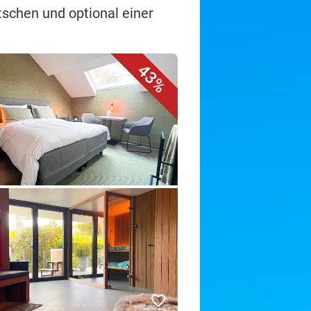
schen und optional einer
43%
favorite_border