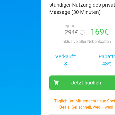
stündiger Nutzung des priva
Massage (30 Minuten)
Regulär
169€
294€
Inklusive aller Nebenkosten
Verkauft:
Rabatt:
8
43%
shopping_cart
Jetzt buchen
navi
Täglich um Mitternacht neue Soci
Deals. Sei schnell, weg = weg!