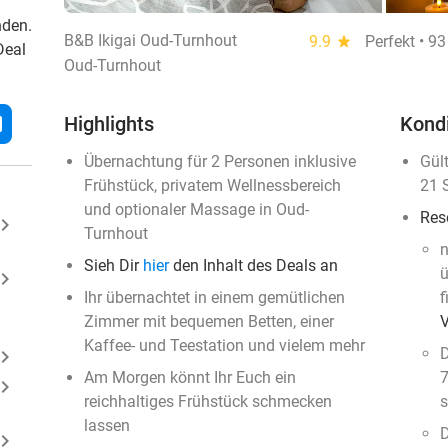
nden.
B&B Ikigai Oud-Turnhout
9.9
star
Perfekt • 9
Deal
Oud-Turnhout
l
Highlights
Kond
Übernachtung für 2 Personen inklusive
Gül
Frühstück, privatem Wellnessbereich
21 
und optionaler Massage in Oud-
Res
ard_arrow_right
Turnhout
n
Sieh Dir
hier
den Inhalt des Deals an
ü
ard_arrow_right
Ihr übernachtet in einem gemütlichen
f
Zimmer mit bequemen Betten, einer
Kaffee- und Teestation und vielem mehr
D
ard_arrow_right
Am Morgen könnt Ihr Euch ein
7
ard_arrow_right
reichhaltiges Frühstück schmecken
s
lassen
D
ard_arrow_right