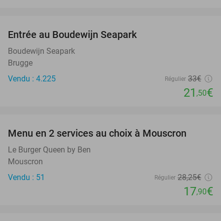
favorite_border
Entrée au Boudewijn Seapark
35%
Boudewijn Seapark
Brugge
Vendu : 4.225
33€
Régulier
21
€
,50
favorite_border
Menu en 2 services au choix à Mouscron
37%
Le Burger Queen by Ben
Mouscron
Vendu : 51
28
,25
€
Régulier
17
€
,90
favorite_border