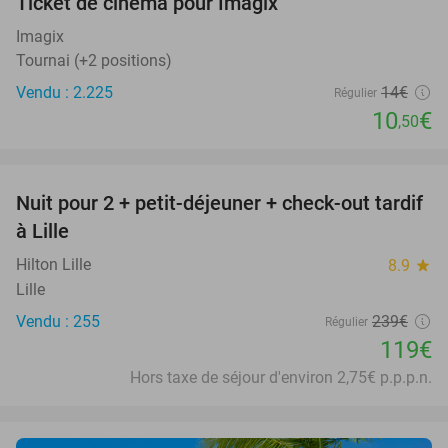
Ticket de cinéma pour Imagix
25%
Imagix
Tournai (+2 positions)
Vendu : 2.225
14€
Régulier
10
€
,50
favorite_border
Nuit pour 2 + petit-déjeuner + check-out tardif
50%
à Lille
Hilton Lille
8.9
star
Lille
Vendu : 255
239€
Régulier
119€
Hors taxe de séjour d'environ 2,75€ p.p.p.n.