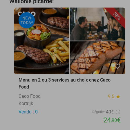
Wallonie picarde:
38%
NEW
TODAY
favorite_border
Menu en 2 ou 3 services au choix chez Caco
Food
Caco Food
9.5
star
Kortrijk
Vendu : 0
40€
Régulier
24
€
,90