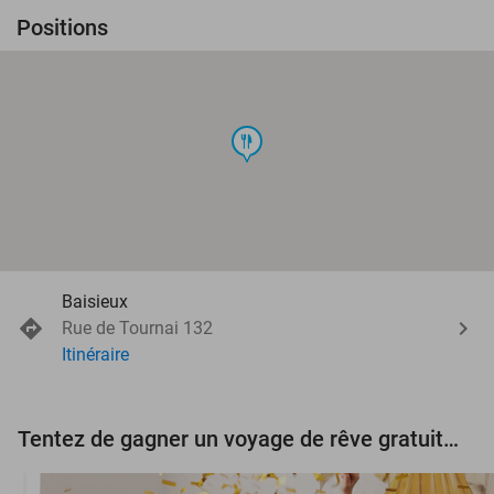
Positions
food
Baisieux
Rue de Tournai 132
Itinéraire
Tentez de gagner un voyage de rêve gratuit d'une valeur de 3.000 € !