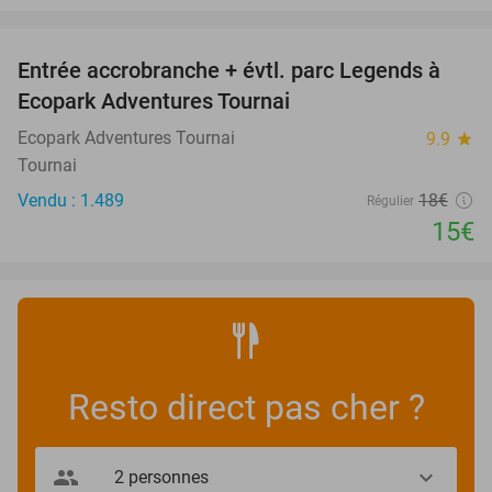
favorite_border
Entrée accrobranche + évtl. parc Legends à
17%
Ecopark Adventures Tournai
Ecopark Adventures Tournai
9.9
star
Tournai
Vendu : 1.489
18€
Régulier
15€
Resto direct pas cher ?