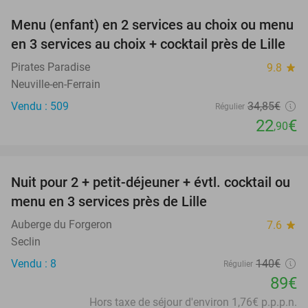
Menu (enfant) en 2 services au choix ou menu
34%
en 3 services au choix + cocktail près de Lille
Pirates Paradise
9.8
star
Neuville-en-Ferrain
Vendu : 509
34
,85
€
Régulier
22
€
,90
favorite_border
Nuit pour 2 + petit-déjeuner + évtl. cocktail ou
36%
menu en 3 services près de Lille
Auberge du Forgeron
7.6
star
Seclin
Vendu : 8
140€
Régulier
89€
Hors taxe de séjour d'environ 1,76€ p.p.p.n.