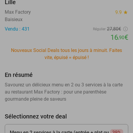
Lille
Max Factory
9.9
star
Baisieux
Vendu : 431
27
,80
€
Régulier
16
€
,90
Nouveaux Social Deals tous les jours à minuit. Faites
vite, épuisé = épuisé !
En résumé
Savourez un délicieux menu en 2 ou 3 services à la carte
au restaurant Max Factory : pour une parenthèse
gourmande pleine de saveurs
Sélectionnez votre deal
Menu en 2 services à la carte (entrée + plat ou
39%