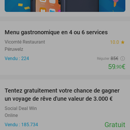
favorite_border
Menu gastronomique en 4 ou 6 services
30%
Vicomté Restaurant
10.0
star
Péruwelz
Vendu : 224
85€
Régulier
59
€
,90
favorite_border
Tentez gratuitement votre chance de gagner
un voyage de rêve d'une valeur de 3.000 €
Social Deal Win
Online
Gratuit
Vendu : 185.734