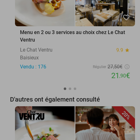
favorite_border
Menu en 2 ou 3 services au choix chez Le Chat
Ventru
Le Chat Ventru
9.9
star
Baisieux
Vendu : 176
27
,50
€
Régulier
21
€
,90
D'autres ont également consulté
20%