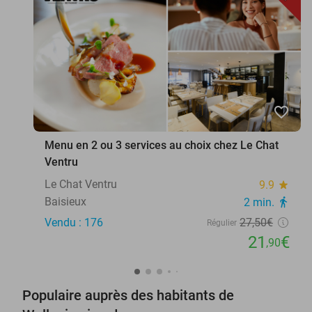
favorite_border
Menu en 2 ou 3 services au choix chez Le Chat
Ventru
Le Chat Ventru
9.9
star
Baisieux
2 min.
directions_walk
Vendu : 176
27
,50
€
Régulier
21
€
,90
Populaire auprès des habitants de