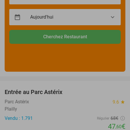
Cherchez Restaurant
favorite_border
Entrée au Parc Astérix
30%
Parc Astérix
9.6
star
Plailly
Vendu : 1.791
68€
Régulier
47
€
,60