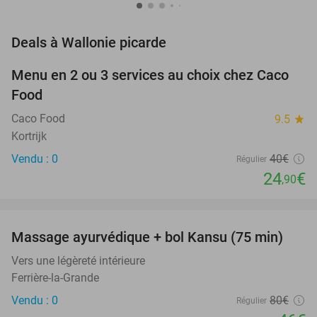
favorite_border
Deals à Wallonie picarde
Menu en 2 ou 3 services au choix chez Caco
38%
NEW
Food
TODAY
Caco Food
9.5
star
Kortrijk
Vendu : 0
40€
Régulier
24
€
,90
favorite_border
Massage ayurvédique + bol Kansu (75 min)
43%
NEW
TODAY
Vers une légèreté intérieure
Ferrière-la-Grande
Vendu : 0
80€
Régulier