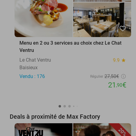
favorite_border
Menu en 2 ou 3 services au choix chez Le Chat
Ventru
Le Chat Ventru
9.9
star
Baisieux
Vendu : 176
27
,50
€
Régulier
21
€
,90
Deals à proximité de Max Factory
20%