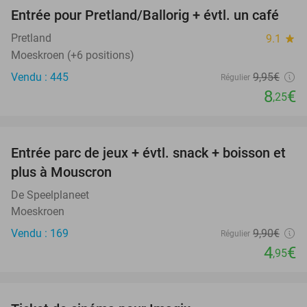
Entrée pour Pretland/Ballorig + évtl. un café
17%
Pretland
9.1
star
Moeskroen (+6 positions)
Vendu : 445
9
,95
€
Régulier
8
€
,25
favorite_border
Entrée parc de jeux + évtl. snack + boisson et
50%
plus à Mouscron
De Speelplaneet
Moeskroen
Vendu : 169
9
,90
€
Régulier
4
€
,95
favorite_border