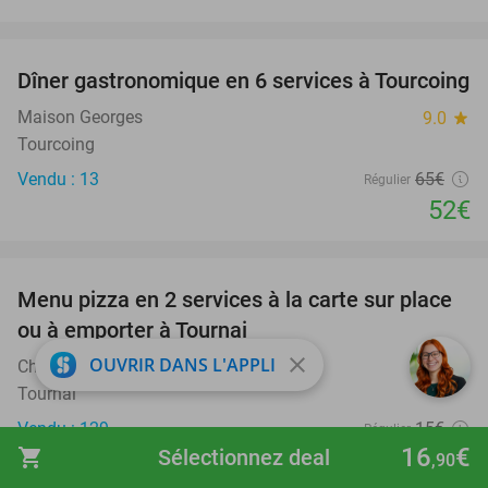
favorite_border
Dîner gastronomique en 6 services à Tourcoing
20%
Maison Georges
9.0
star
Tourcoing
Vendu : 13
65€
Régulier
52€
favorite_border
Menu pizza en 2 services à la carte sur place
34%
ou à emporter à Tournai
close
OUVRIR DANS L'APPLI
Chez Roger Pizzeria
9.9
star
Tournai
Vendu : 129
15€
Régulier
16
€
shopping_cart
Sélectionnez deal
9
€
,90
,90