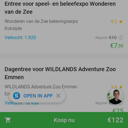
Entree voor speel- en beleefexpo Wonderen
21%
van de Zee
Wonderen van de Zee belevingsexpo
9.2
star
Koksijde
Verkocht: 1.820
€10
Regulier
€7
,90
favorite_border
Dagentree voor WILDLANDS Adventure Zoo
24%
Emmen
WILDLANDS Adventure Zoo Emmen
9.6
star
Emmen
close
OPEN IN APP
Verkocht: 18.938
€33
Regulier
€25
€122
shopping_cart
Koop nu
favorite_border