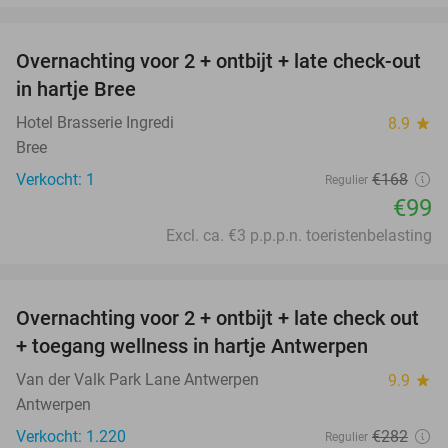
favorite_border
Overnachting voor 2 + ontbijt + late check-out
41%
NEW
in hartje Bree
TODAY
Hotel Brasserie Ingredi
8.9
star
Bree
Verkocht: 1
€168
Regulier
€99
Excl. ca. €3 p.p.p.n. toeristenbelasting
favorite_border
Overnachting voor 2 + ontbijt + late check out
59%
+ toegang wellness in hartje Antwerpen
Van der Valk Park Lane Antwerpen
9.9
star
Antwerpen
Verkocht: 1.220
€282
Regulier