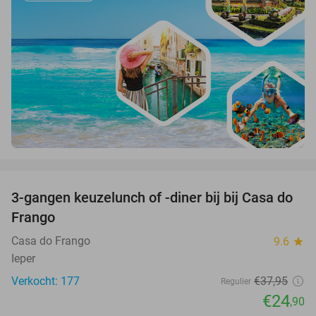
favorite_border
3-gangen keuzelunch of -diner bij bij Casa do
34%
Frango
Casa do Frango
9.6
star
Ieper
Verkocht: 177
€37
,95
Regulier
€24
,90