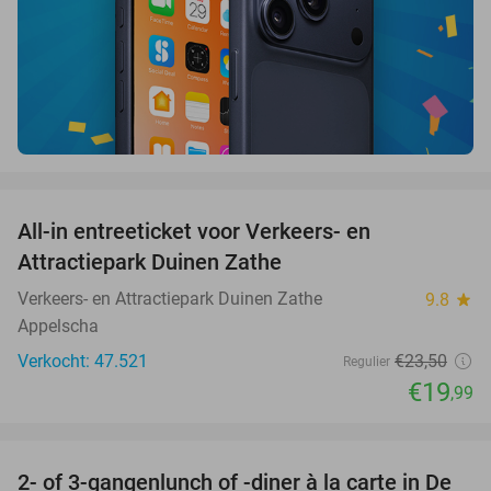
favorite_border
All-in entreeticket voor Verkeers- en
15%
Attractiepark Duinen Zathe
Verkeers- en Attractiepark Duinen Zathe
9.8
star
Appelscha
Verkocht: 47.521
€23
,50
Regulier
€19
,99
favorite_border
2- of 3-gangenlunch of -diner à la carte in De
39%