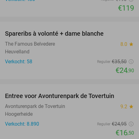
€119
favorite_border
Spareribs à volonté + dame blanche
30%
The Famous Belvedere
8.0
star
Heuvelland
Verkocht: 58
€35
,50
Regulier
€24
,90
favorite_border
Entree voor Avonturenpark de Tovertuin
34%
Avonturenpark de Tovertuin
9.2
star
Hoogerheide
Verkocht: 8.890
€24
,95
Regulier
€16
,50