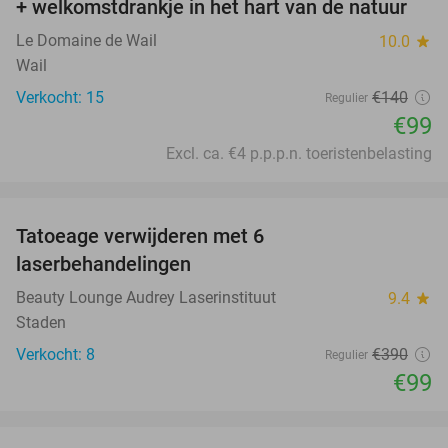
+ welkomstdrankje in het hart van de natuur
Le Domaine de Wail
10.0
star
Wail
Verkocht: 15
€140
Regulier
€99
Excl. ca. €4 p.p.p.n. toeristenbelasting
favorite_border
Tatoeage verwijderen met 6
75%
laserbehandelingen
Beauty Lounge Audrey Laserinstituut
9.4
star
Staden
Verkocht: 8
€390
Regulier
€99
favorite_border