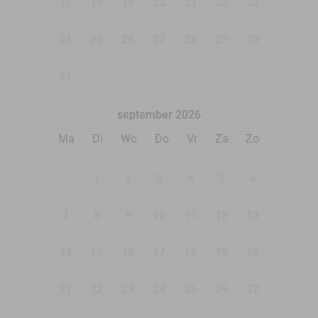
17
18
19
20
21
22
23
24
25
26
27
28
29
30
31
september 2026
Ma
Di
Wo
Do
Vr
Za
Zo
1
2
3
4
5
6
7
8
9
10
11
12
13
14
15
16
17
18
19
20
21
22
23
24
25
26
27