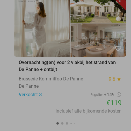
favorite_border
Overnachting(en) voor 2 vlakbij het strand van
De Panne + ontbijt
Brasserie Kommilfoo De Panne
9.6
star
De Panne
Verkocht: 3
€149
Regulier
€119
Inclusief alle bijkomende kosten