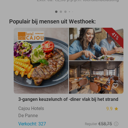
Populair bij mensen uit Westhoek:
41%
favorite_border
3-gangen keuzelunch of -diner vlak bij het strand
Cajou Hotels
9.9
star
De Panne
Verkocht: 327
€58
,75
Regulier