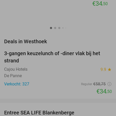
€34
,50
favorite_border
Deals in Westhoek
3-gangen keuzelunch of -diner vlak bij het
41%
strand
Cajou Hotels
9.9
star
De Panne
Verkocht: 327
€58
,75
Regulier
€34
,50
favorite_border
Entree SEA LIFE Blankenberge
20%