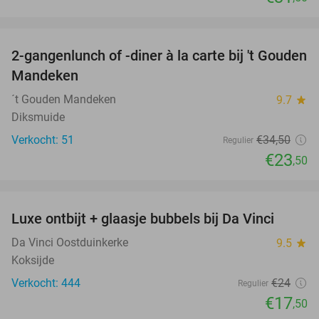
favorite_border
2-gangenlunch of -diner à la carte bij 't Gouden
32%
Mandeken
´t Gouden Mandeken
9.7
star
Diksmuide
Verkocht: 51
€34
,50
Regulier
€23
,50
favorite_border
Luxe ontbijt + glaasje bubbels bij Da Vinci
27%
Da Vinci Oostduinkerke
9.5
star
Koksijde
Verkocht: 444
€24
Regulier
€17
,50