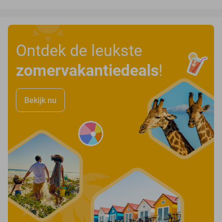
Ontdek de leukste
zomervakantiedeals
!
Bekijk nu