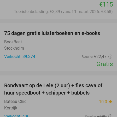
€115
Toeristenbelasting: €3,39 (vanaf 1 maart 2026: €3,58)
favorite_border
100%
75 dagen gratis luisterboeken en e-books
BookBeat
Stockholm
Verkocht: 39.374
€22
,47
Regulier
Gratis
favorite_border
Rondvaart op de Leie (2 uur) + fles cava of
37%
huur speedboot + schipper + bubbels
Bateau Chic
10.0
star
Kortrijk
Verkocht: 430
€190
Regulier