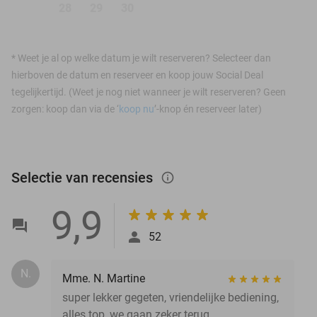
28
29
30
*
Weet je al op welke datum je wilt reserveren? Selecteer dan
hierboven de datum en reserveer en koop jouw Social Deal
tegelijkertijd. (Weet je nog niet wanneer je wilt reserveren? Geen
zorgen: koop dan via de ‘
koop nu
’-knop én reserveer later)
Selectie van recensies
info_outlined
9,9
52
N.
Mme. N. Martine
super lekker gegeten, vriendelijke bediening,
alles top ,we gaan zeker terug.