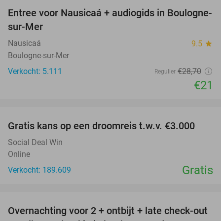
Entree voor Nausicaá + audiogids in Boulogne-
27%
sur-Mer
Nausicaá
9.5
star
Boulogne-sur-Mer
Verkocht: 5.111
€28
,70
Regulier
€21
favorite_border
Gratis kans op een droomreis t.w.v. €3.000
Social Deal Win
Online
Gratis
Verkocht: 189.609
favorite_border
Overnachting voor 2 + ontbijt + late check-out
29%