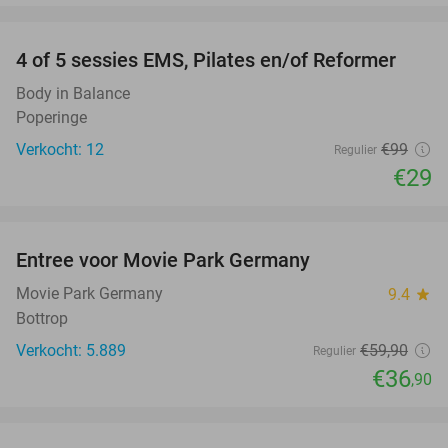
favorite_border
4 of 5 sessies EMS, Pilates en/of Reformer
71%
Body in Balance
Poperinge
Verkocht: 12
€99
Regulier
€29
favorite_border
Entree voor Movie Park Germany
38%
Movie Park Germany
9.4
star
Bottrop
Verkocht: 5.889
€59
,90
Regulier
€36
,90
favorite_border