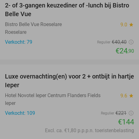
2- of 3-gangen keuzediner of -lunch bij Bistro
38%
Belle Vue
Bistro Belle Vue Roeselare
9.0
star
Roeselare
Verkocht: 79
€40
,40
Regulier
€24
,90
favorite_border
Luxe overnachting(en) voor 2 + ontbijt in hartje
35%
Ieper
Hotel Novotel Ieper Centrum Flanders Fields
9.6
star
Ieper
Verkocht: 109
€221
Regulier
€144
Excl. ca. €1,80 p.p.p.n. toeristenbelasting