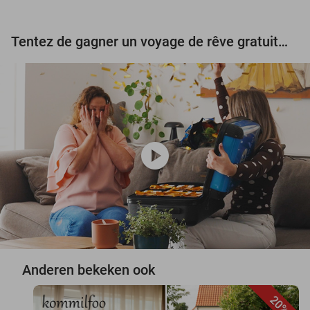
Tentez de gagner un voyage de rêve gratuit d'une valeur de 3.000 € !
play_circle
Anderen bekeken ook
20%