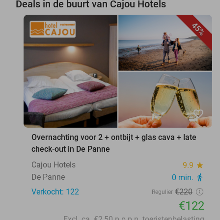
Deals in de buurt van Cajou Hotels
45%
favorite_border
Overnachting voor 2 + ontbijt + glas cava + late
check-out in De Panne
Cajou Hotels
9.9
star
De Panne
0 min.
directions_walk
Verkocht: 122
€220
Regulier
€122
Excl. ca. €2,50 p.p.p.n. toeristenbelasting