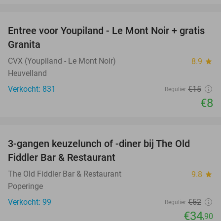
favorite_border
Entree voor Youpiland - Le Mont Noir + gratis
47%
Granita
CVX (Youpiland - Le Mont Noir)
8.9
star
Heuvelland
Verkocht: 831
€15
Regulier
€8
favorite_border
3-gangen keuzelunch of -diner bij The Old
33%
Fiddler Bar & Restaurant
The Old Fiddler Bar & Restaurant
9.8
star
Poperinge
Verkocht: 99
€52
Regulier
€34
,90