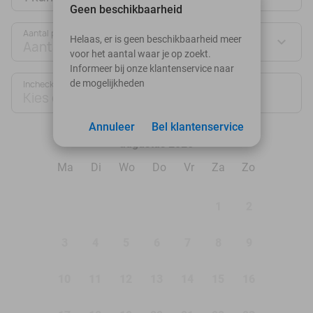
Geen beschikbaarheid
Aantal personen:
Helaas, er is geen beschikbaarheid meer
Aantal personen
voor het aantal waar je op zoekt.
Informeer bij onze klantenservice naar
de mogelijkheden
Inchecken
Uitchecken
Kies datum
Kies datum
Annuleer
Bel klantenservice
augustus 2026
Ma
Di
Wo
Do
Vr
Za
Zo
1
2
3
4
5
6
7
8
9
10
11
12
13
14
15
16