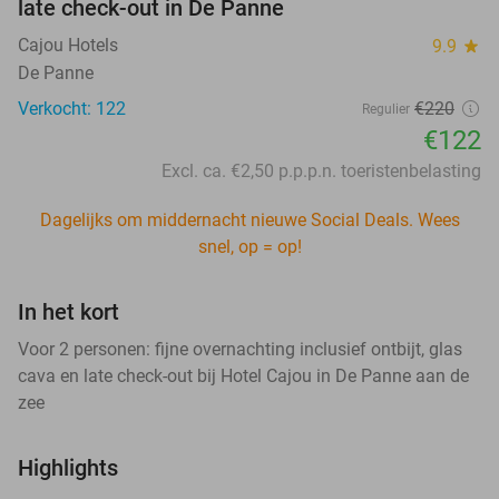
late check-out in De Panne
Cajou Hotels
9.9
star
De Panne
Verkocht: 122
€220
Regulier
€122
Excl. ca. €2,50 p.p.p.n. toeristenbelasting
Dagelijks om middernacht nieuwe Social Deals. Wees
snel, op = op!
In het kort
Voor 2 personen: fijne overnachting inclusief ontbijt, glas
cava en late check-out bij Hotel Cajou in De Panne aan de
zee
Highlights