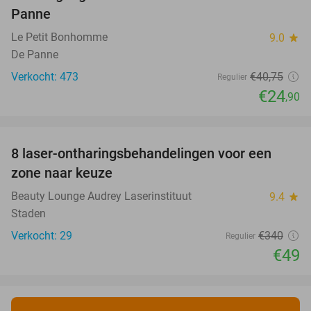
Panne
Le Petit Bonhomme
9.0
star
De Panne
Verkocht: 473
€40
,75
Regulier
€24
,90
favorite_border
8 laser-ontharingsbehandelingen voor een
86%
zone naar keuze
Beauty Lounge Audrey Laserinstituut
9.4
star
Staden
Verkocht: 29
€340
Regulier
€49