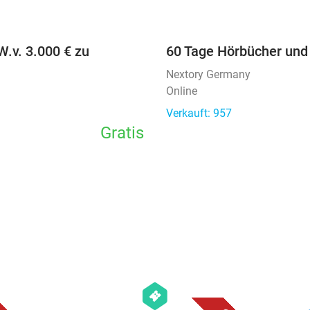
favorite_border
W.v. 3.000 € zu
60 Tage Hörbücher und
Nextory Germany
Online
Verkauft: 957
Gratis
favorite_border
favorite_border
hexagon
events