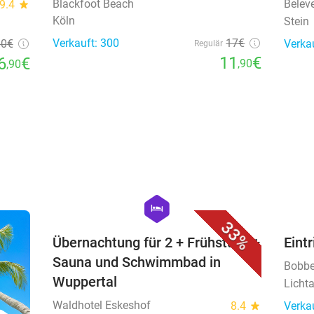
Blackfoot Beach
Belev
9.4
star
Köln
Stein
Verkauft: 300
17€
90
€
Verka
Regulär
11
€
6
€
,90
,90
favorite_border
hexagon
hotel
33%
Übernachtung für 2 + Frühstück +
Eint
Sauna und Schwimmbad in
Bobbe
Wuppertal
Lichta
Waldhotel Eskeshof
8.4
star
Verka