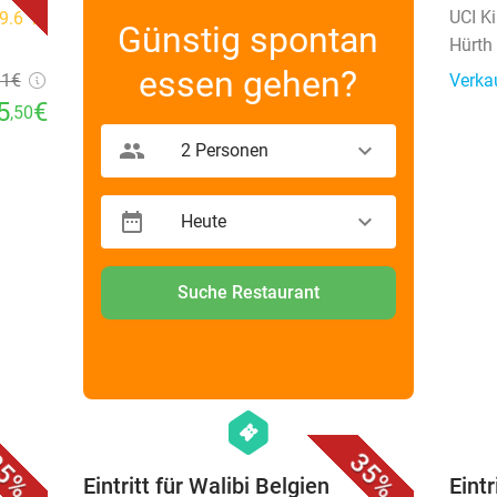
UCI K
9.6
star
Günstig spontan
Hürth
essen gehen?
31€
Verka
5
€
,50
2 Personen
Heute
Suche Restaurant
favorite_border
favorite_border
hexagon
events
5%
35%
park
Eintritt für Walibi Belgien
Eintr