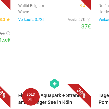
Walibi Belgium
Dolfi
9.4
star
Wavre
Harde
8.3
star
Verkauft: 3.725
57€
Verka
Regulär
37€
50
€
1
€
,50
favorite_border
favorite_border
hexagon
events
8%
30%
Eintritt zu Aquapark + Strandbad
SOLD
Tage
OUT
am Fühlinger See in Köln
Pom