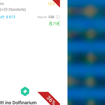
ino
10.0
star
 (+20 Standorte)
uft: 4.613
15€
Regulär
8
€
,75
favorite_border
hexagon
events
36%
itt ins Dolfinarium