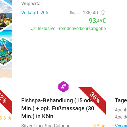
Wuppertal
Verkauft: 205
138
,60
€
Regulär
93
€
,45
Inklusive Fremdenverkehrsabgabe
favorite_border
favorite_border
hexagon
wellness
2%
36%
 (3
Fishspa-Behandlung (15 oder 30
Tage
Min.) + opt. Fußmassage (30
Apenh
Min.) in Köln
Apeld
9.6
star
Silver Tiger Spa Cologne
9.5
star
Verka