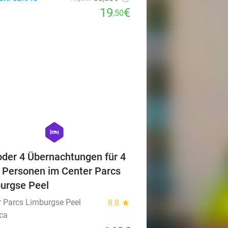
19
€
,50
favorite_border
hexagon
hotel
 oder 4 Übernachtungen für 4
6 Personen im Center Parcs
urgse Peel
r Parcs Limburgse Peel
8.8
star
ca