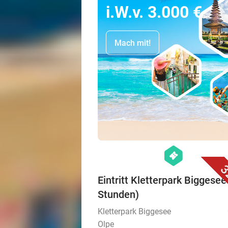
i.W.v. 3.000 €
Mach mit!
hexagon
events
3
Eintritt Kletterpark Biggesee
Stunden)
Kletterpark Biggesee
Olpe