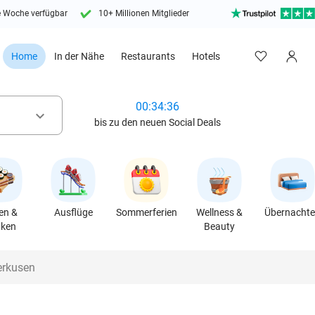
e Woche verfügbar
10+ Millionen Mitglieder
Home
In der Nähe
Restaurants
Hotels
00:34:34
keyboard_arrow_down
bis zu den neuen Social Deals
en &
Ausflüge
Sommerferien
Wellness &
Übernacht
nken
Beauty