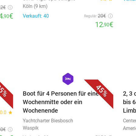
Köln (9 km)
22€
4
€
Verkauft: 40
20€
,90
Regulär
12
€
,90
favorite_border
favorite_border
hexagon
hotel
5%
45%
Boot für 4 Personen für eine
2, 3
Wochenmitte oder ein
bis 
Wochenende
Limb
0.0
star
Yachtcharter Biesbosch
Cente
Waspik
Ameri
50
€