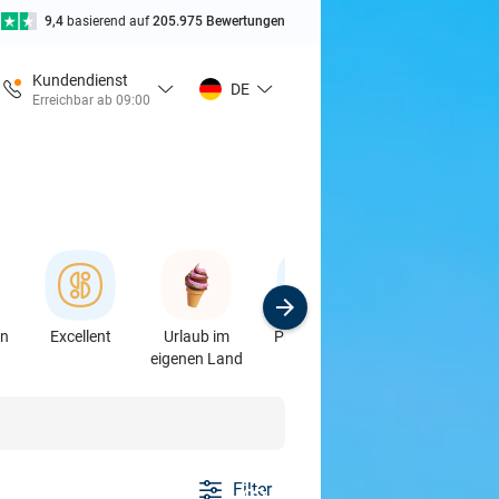
9,4
basierend auf
205.975 Bewertungen
Kundendienst
DE
Erreichbar ab 09:00
en
Excellent
Urlaub im
Produkte &
Sport
eigenen Land
Auto
Filter