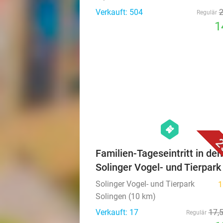
Verkauft: 504
Regulär
1
hexagon
events
2
Familien-Tageseintritt in den
Solinger Vogel- und Tierpark
Solinger Vogel- und Tierpark
1
Solingen (10 km)
Verkauft: 17
17
,
Regulär