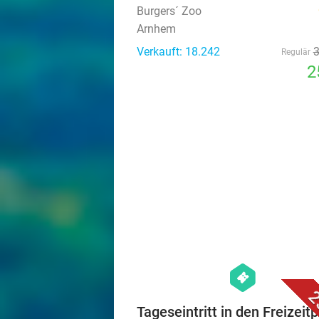
Burgers´ Zoo
Arnhem
Verkauft: 18.242
Regulär
2
hexagon
events
2
Tageseintritt in den Freizeit