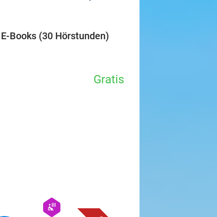
favorite_border
 E-Books (30 Hörstunden)
Gratis
favorite_border
hexagon
wellness