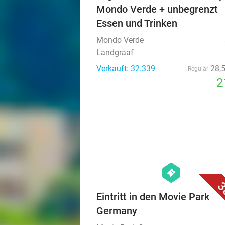
Mondo Verde + unbegrenzt
Essen und Trinken
Mondo Verde
Landgraaf
Verkauft: 32.339
28
,
Regulär
2
hexagon
events
3
Eintritt in den Movie Park
Germany