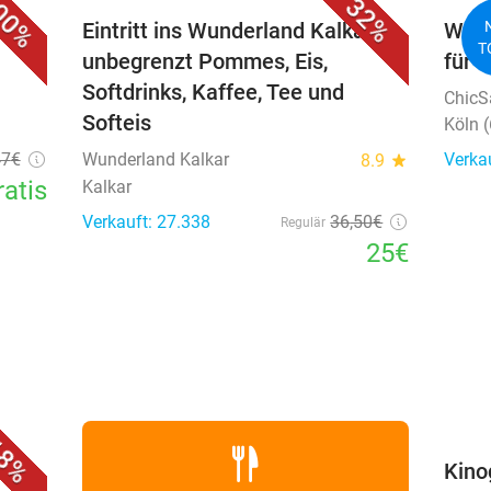
00%
32%
d E-
Eintritt ins Wunderland Kalkar +
Waxi
T
unbegrenzt Pommes, Eis,
für 
Softdrinks, Kaffee, Tee und
ChicS
Softeis
Köln 
47
€
Wunderland Kalkar
Verkau
8.9
star
ratis
Kalkar
Verkauft: 27.338
36
,50
€
Regulär
25€
favorite_border
8%
Kino