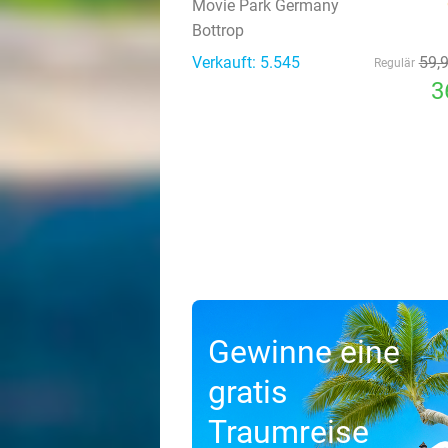
Movie Park Germany
Bottrop
Verkauft: 5.545
59
,
Regulär
3
Gewinne eine
gratis
Traumreise