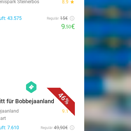
enispark Steinerbos
8.9
star
uft: 43.575
15€
Regulär
9
€
,50
favorite_border
hexagon
events
46%
ritt für Bobbejaanland
jaanland
9.1
star
art
uft: 7.610
49
,90
€
Regulär