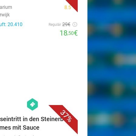
narium
8.5
star
rwijk
uft: 20.410
29€
Regulär
18
€
,50
favorite_border
hexagon
events
37%
seintritt in den Steinerbos +
mes mit Sauce