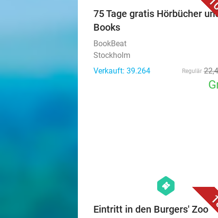
1
75 Tage gratis Hörbücher un
Books
BookBeat
Stockholm
Verkauft: 39.264
22
,
Regulär
G
hexagon
events
1
Eintritt in den Burgers' Zoo