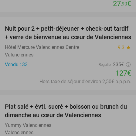
27
€
,90
favorite_border
Nuit pour 2 + petit-déjeuner + check-out tardif
46%
+ verre de bienvenue au cœur de Valenciennes
Hôtel Mercure Valenciennes Centre
9.3
star
Valenciennes
Vendu : 33
235€
Régulier
127€
Hors taxe de séjour d'environ 2,50€ p.p.p.n.
favorite_border
Plat salé + évtl. sucré + boisson ou brunch du
28%
dimanche au cœur de Valenciennes
Yummy Valenciennes
Valenciennes