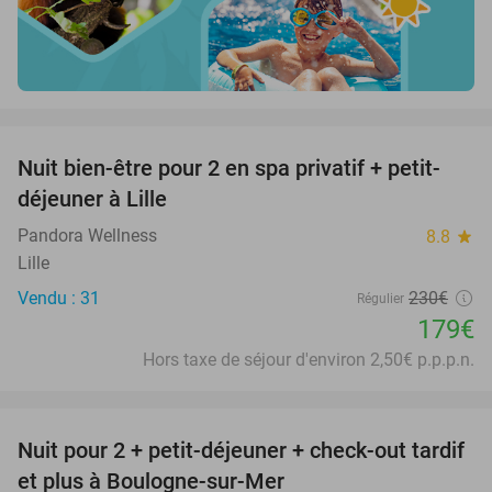
favorite_border
Nuit bien-être pour 2 en spa privatif + petit-
22%
déjeuner à Lille
Pandora Wellness
8.8
star
Lille
Vendu : 31
230€
Régulier
179€
Hors taxe de séjour d'environ 2,50€ p.p.p.n.
favorite_border
Nuit pour 2 + petit-déjeuner + check-out tardif
34%
et plus à Boulogne-sur-Mer