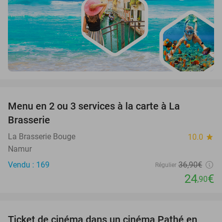
favorite_border
Menu en 2 ou 3 services à la carte à La
33%
Brasserie
La Brasserie Bouge
10.0
star
Namur
Vendu : 169
36
,90
€
Régulier
24
€
,90
favorite_border
Ticket de cinéma dans un cinéma Pathé en