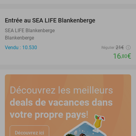
favorite_border
Entrée au SEA LIFE Blankenberge
20%
SEA LIFE Blankenberge
Blankenberge
Vendu : 10.530
21€
Régulier
16
€
,80
Découvrez les meilleurs
deals de vacances dans
votre propre pays
!
Découvrez ici