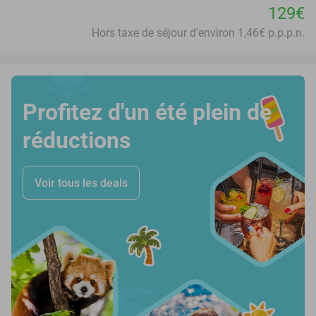
129€
Hors taxe de séjour d'environ 1,46€ p.p.p.n.
Profitez d'un été plein de
réductions
Voir tous les deals