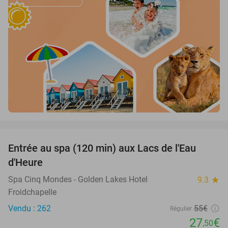
favorite_border
Entrée au spa (120 min) aux Lacs de l'Eau
50%
d'Heure
Spa Cinq Mondes - Golden Lakes Hotel
9.3
star
Froidchapelle
Vendu : 262
55€
Régulier
27
€
,50