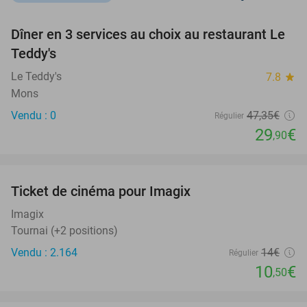
favorite_border
Dîner en 3 services au choix au restaurant Le
37%
NEW
Teddy's
TODAY
Le Teddy's
7.8
star
Mons
Vendu : 0
47
,35
€
Régulier
29
€
,90
favorite_border
Ticket de cinéma pour Imagix
25%
NEW
TODAY
Imagix
Tournai (+2 positions)
Vendu : 2.164
14€
Régulier
10
€
,50
favorite_border