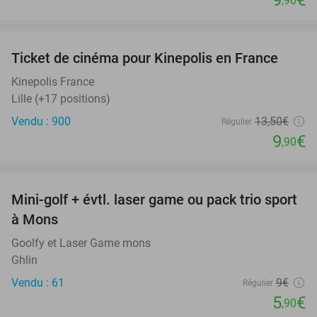
9
€
,90
favorite_border
Ticket de cinéma pour Kinepolis en France
27%
SOLD
OUT
Kinepolis France
Lille (+17 positions)
Vendu : 900
13
,50
€
Régulier
9
€
,90
favorite_border
Mini-golf + évtl. laser game ou pack trio sport
34%
à Mons
Goolfy et Laser Game mons
Ghlin
Vendu : 61
9€
Régulier
5
€
,90