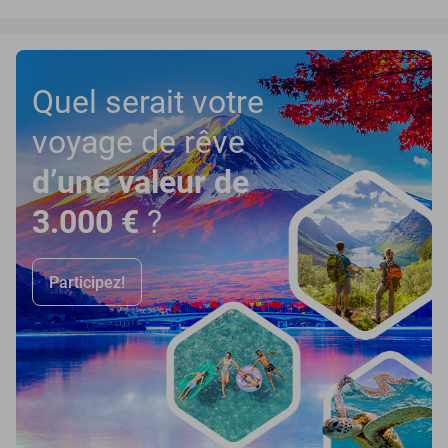
Quel serait votre
voyage de rêve
d’une valeur de
3.000 €
?
Participez!