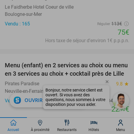
Le Faidherbe Hotel Coeur de ville
Boulogne-sur-Mer
Vendu : 165
113€
Régulier
75€
Hors taxe de séjour d'environ 1€ p.p.p.n.
favorite_border
Menu (enfant) en 2 services au choix ou menu
34%
en 3 services au choix + cocktail près de Lille
Pirates Paradise
9.8
star
Bonjour, notre service client est
Neuville-en-Ferrain
ouvert. Si vous avez des
close
OUVRIR DANS L'APPLI
questions, nous sommes à votre
Vendu : 501
34
,85
€
Régulier
disposition pour vous aider.
22
€
,90
favorite_border
Accueil
À proximité
Restaurants
Hôtels
Menu
Nuit pour 2 + verre de bienvenue + petit-