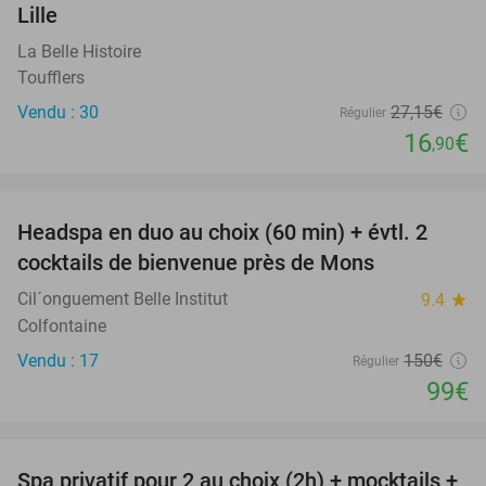
Lille
La Belle Histoire
Toufflers
Vendu : 30
27
,15
€
Régulier
16
€
,90
favorite_border
Headspa en duo au choix (60 min) + évtl. 2
34%
cocktails de bienvenue près de Mons
Cil´onguement Belle Institut
9.4
star
Colfontaine
Vendu : 17
150€
Régulier
99€
favorite_border
Spa privatif pour 2 au choix (2h) + mocktails +