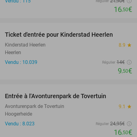
Vendu : 115
21
,90
€
Régulier
16
€
,50
favorite_border
Ticket d'entrée pour Kinderstad Heerlen
32%
Kinderstad Heerlen
8.9
star
Heerlen
Vendu : 10.039
14€
Régulier
9
€
,50
favorite_border
Entrée à l'Avonturenpark de Tovertuin
34%
Avonturenpark de Tovertuin
9.1
star
Hoogerheide
Vendu : 8.023
24
,95
€
Régulier
16
€
,50