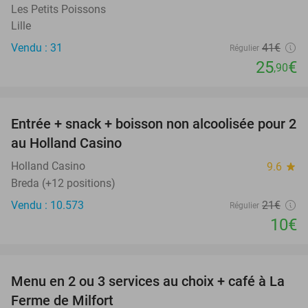
Les Petits Poissons
Lille
Vendu : 31
41€
Régulier
25
€
,90
favorite_border
Entrée + snack + boisson non alcoolisée pour 2
52%
au Holland Casino
Holland Casino
9.6
star
Breda (+12 positions)
Vendu : 10.573
21€
Régulier
10€
favorite_border
Menu en 2 ou 3 services au choix + café à La
50%
Ferme de Milfort