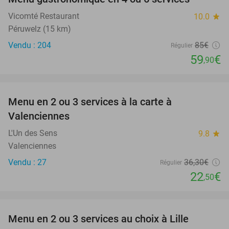
30%
Vicomté Restaurant
10.0
star
Péruwelz (15 km)
Vendu : 204
85€
Régulier
59
€
,90
favorite_border
Menu en 2 ou 3 services à la carte à
38%
Valenciennes
L'Un des Sens
9.8
star
Valenciennes
Vendu : 27
36
,30
€
Régulier
22
€
,50
favorite_border
Menu en 2 ou 3 services au choix à Lille
37%