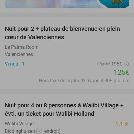
favorite_border
Nuit pour 2 + plateau de bienvenue en plein
36%
cœur de Valenciennes
Le Palma Room
Valenciennes
Vendu : 1
195€
Régulier
125€
Hors taxe de séjour d'environ 4,80€ p.p.p.n.
favorite_border
Nuit pour 4 ou 8 personnes à Walibi Village +
20%
évtl. un ticket pour Walibi Holland
Walibi Village
9.1
star
Biddinghuizen (+1 endroit)