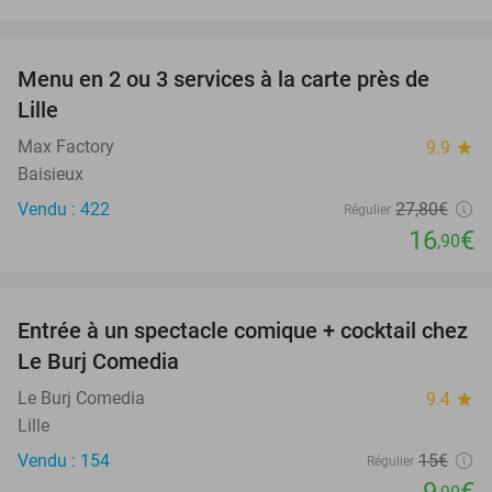
favorite_border
Menu en 2 ou 3 services à la carte près de
39%
Lille
Max Factory
9.9
star
Baisieux
Vendu : 422
27
,80
€
Régulier
16
€
,90
favorite_border
Entrée à un spectacle comique + cocktail chez
34%
Le Burj Comedia
Le Burj Comedia
9.4
star
Lille
Vendu : 154
15€
Régulier