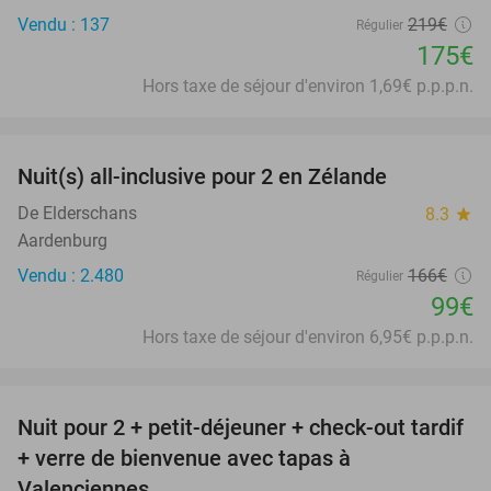
Vendu : 137
219€
Régulier
175€
Hors taxe de séjour d'environ 1,69€ p.p.p.n.
favorite_border
Nuit(s) all-inclusive pour 2 en Zélande
40%
De Elderschans
8.3
star
Aardenburg
Vendu : 2.480
166€
Régulier
99€
Hors taxe de séjour d'environ 6,95€ p.p.p.n.
favorite_border
Nuit pour 2 + petit-déjeuner + check-out tardif
23%
+ verre de bienvenue avec tapas à
Valenciennes