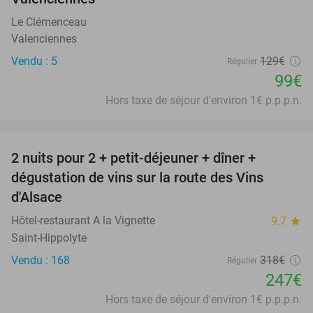
Le Clémenceau
Valenciennes
Vendu : 5
129€
Régulier
99€
Hors taxe de séjour d'environ 1€ p.p.p.n.
favorite_border
2 nuits pour 2 + petit-déjeuner + dîner +
22%
dégustation de vins sur la route des Vins
d'Alsace
Hôtel-restaurant A la Vignette
9.7
star
Saint-Hippolyte
Vendu : 168
318€
Régulier
247€
Hors taxe de séjour d'environ 1€ p.p.p.n.