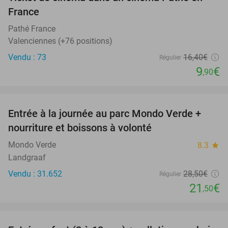
40%
France
Pathé France
Valenciennes (+76 positions)
Vendu : 73
16
,40
€
Régulier
9
€
,90
favorite_border
Entrée à la journée au parc Mondo Verde +
25%
nourriture et boissons à volonté
Mondo Verde
8.3
star
Landgraaf
Vendu : 31.652
28
,50
€
Régulier
21
€
,50
favorite_border