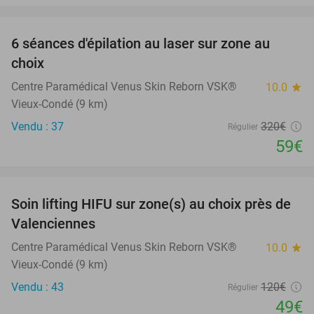
favorite_border
6 séances d'épilation au laser sur zone au
82%
choix
Centre Paramédical Venus Skin Reborn VSK®
10.0
star
Vieux-Condé (9 km)
Vendu : 37
320€
Régulier
59€
favorite_border
Soin lifting HIFU sur zone(s) au choix près de
59%
Valenciennes
Centre Paramédical Venus Skin Reborn VSK®
10.0
star
Vieux-Condé (9 km)
Vendu : 43
120€
Régulier
49€