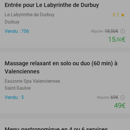
Entrée pour Le Labyrinthe de Durbuy
16%
Le Labyrinthe de Durbuy
9.7
star
Durbuy
Vendu : 706
18
,50
€
Régulier
15
€
,50
favorite_border
Massage relaxant en solo ou duo (60 min) à
29%
Valenciennes
Eauzone Spa Valenciennes
Saint-Saulve
Vendu : 5
69€
Régulier
49€
favorite_border
Menu gastronomique en 4 ou 6 services