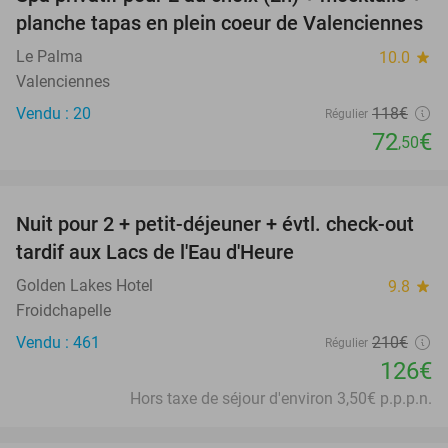
39%
planche tapas en plein coeur de Valenciennes
Le Palma
10.0
star
Valenciennes
Vendu : 20
118€
Régulier
72
€
,50
favorite_border
Nuit pour 2 + petit-déjeuner + évtl. check-out
40%
tardif aux Lacs de l'Eau d'Heure
Golden Lakes Hotel
9.8
star
Froidchapelle
Vendu : 461
210€
Régulier
126€
Hors taxe de séjour d'environ 3,50€ p.p.p.n.