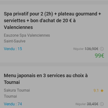
favorite_border
Spa privatif pour 2 (2h) + plateau gourmand +
28%
serviettes + bon d'achat de 20 € à
Valenciennes
Eauzone Spa Valenciennes
Saint-Saulve
Vendu : 15
136
,90
€
Régulier
99€
favorite_border
Menu japonais en 3 services au choix à
27%
Tournai
Sakura Tournai
9.1
star
Tournai
Vendu : 74
38
,45
€
Régulier