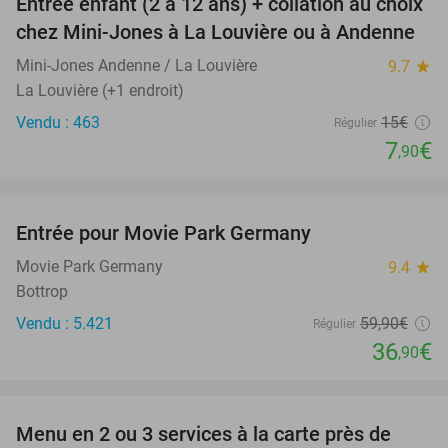
Entrée enfant (2 à 12 ans) + collation au choix
47%
chez Mini-Jones à La Louvière ou à Andenne
Mini-Jones Andenne / La Louvière
9.7
star
La Louvière (+1 endroit)
Vendu : 463
15€
Régulier
7
€
,90
favorite_border
Entrée pour Movie Park Germany
38%
Movie Park Germany
9.4
star
Bottrop
Vendu : 5.421
59
,90
€
Régulier
36
€
,90
favorite_border
Menu en 2 ou 3 services à la carte près de
38%