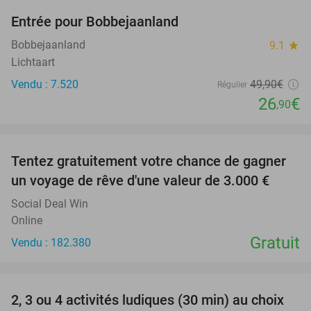
Entrée pour Bobbejaanland
46%
Bobbejaanland
9.1
star
Lichtaart
Vendu : 7.520
49
,90
€
Régulier
26
€
,90
favorite_border
Tentez gratuitement votre chance de gagner
un voyage de rêve d'une valeur de 3.000 €
Social Deal Win
Online
Gratuit
Vendu : 182.380
favorite_border
2, 3 ou 4 activités ludiques (30 min) au choix
38%