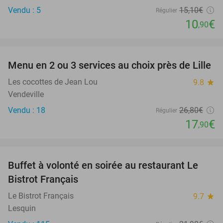
Vendu : 5
15
,10
€
Régulier
10
€
,90
favorite_border
Menu en 2 ou 3 services au choix près de Lille
33%
Les cocottes de Jean Lou
9.8
star
Vendeville
Vendu : 18
26
,80
€
Régulier
17
€
,90
favorite_border
Buffet à volonté en soirée au restaurant Le
25%
Bistrot Français
Le Bistrot Français
9.7
star
Lesquin