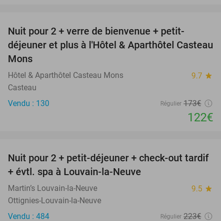
favorite_border
Nuit pour 2 + verre de bienvenue + petit-
29%
déjeuner et plus à l'Hôtel & Aparthôtel Casteau
Mons
Hôtel & Aparthôtel Casteau Mons
9.7
star
Casteau
Vendu : 130
173€
Régulier
122€
favorite_border
Nuit pour 2 + petit-déjeuner + check-out tardif
42%
+ évtl. spa à Louvain-la-Neuve
Martin’s Louvain-la-Neuve
9.5
star
Ottignies-Louvain-la-Neuve
Vendu : 484
223€
Régulier