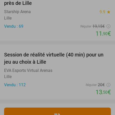
près de Lille
Starship Arena
9.9
star
Lille
Vendu : 69
19
,15
€
Régulier
11
€
,90
favorite_border
Session de réalité virtuelle (40 min) pour un
33%
jeu au choix à Lille
EVA Esports Virtual Arenas
Lille
Vendu : 112
20€
Régulier
13
€
,50