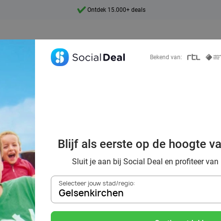
Ontdek 15.000+ deals
7 dagen per week beschikbaar
10+ miljoen leden
Bekend van:
9,4
Ontdek 15.000+ deals
r Tickets für den
Blijf als eerste op de hoogte v
ilmabenteuer fü
Sluit je aan bij Social Deal en profiteer van
Selecteer jouw stad/regio:
Familie
Gelsenkirchen