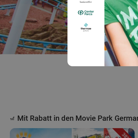
Mit Rabatt in den Movie Park Germa
🎢
38%