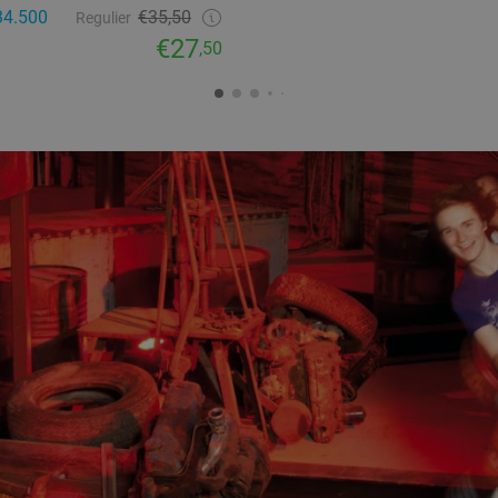
34.500
€35,50
Regulier
€27
,50