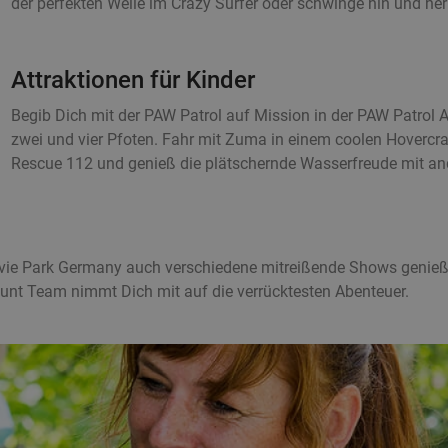
der perfekten Welle im Crazy Surfer oder schwinge hin und her
Attraktionen für Kinder
Begib Dich mit der PAW Patrol auf Mission in der PAW Patrol 
zwei und vier Pfoten. Fahr mit Zuma in einem coolen Hovercra
Rescue 112 und genieß die plätschernde Wasserfreude mit a
vie Park Germany auch verschiedene mitreißende Shows genieße
tunt Team nimmt Dich mit auf die verrücktesten Abenteuer.