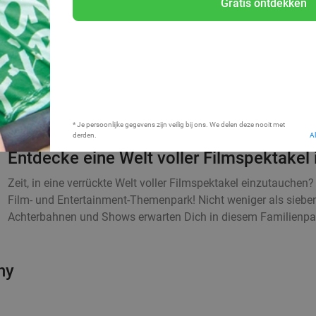
Gratis ontdekken
* Je persoonlijke gegevens zijn veilig bij ons. We delen deze nooit met
derden.
A
Entdecke eine Welt voller Filmspektakel
Zeit, in eine verrückte Welt voller Filmspektakel einzutauch
Film- und Entertainment-Themenpark! Nicht weniger als siebe
Achterbahnen und Shows erwarten Dich in diesem Familienpark
ny