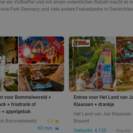
er ein Volltreffer und mit einem ordentlichen Rabatt macht es 
Movie Park Germany und viele andere Freizeitparks in Deutschland
23%
ket voor Bommelwereld +
Entree voor Het Land van J
ack + frisdrank of
Klaassen + drankje
e + appelgebak
Het Land van Jan Klaassen
park Bommelwereld
9.5
Braamt
60 min.
Verkocht: 4.133
Regulier