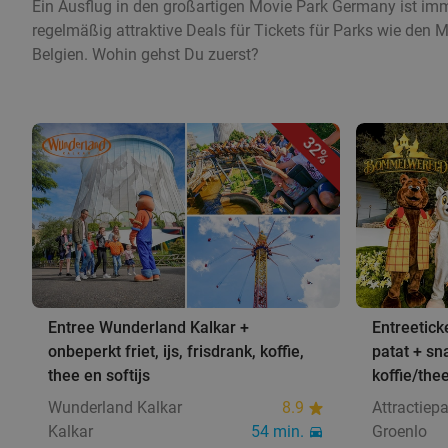
Ein Ausflug in den großartigen Movie Park Germany ist imm
regelmäßig attraktive Deals für Tickets für Parks wie den 
Belgien. Wohin gehst Du zuerst?
32%
Entree Wunderland Kalkar +
Entreetic
onbeperkt friet, ijs, frisdrank, koffie,
patat + sn
thee en softijs
koffie/the
Wunderland Kalkar
8.9
Attractie
Kalkar
54 min.
Groenlo