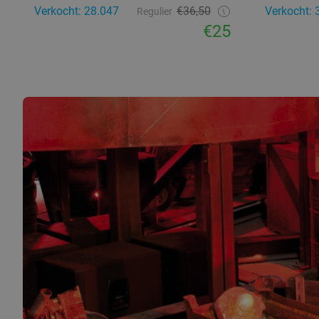
Verkocht: 28.047
€36,50
Verkocht: 
Regulier
€25