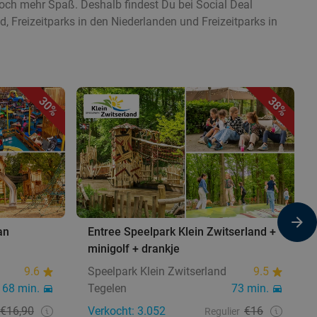
noch mehr Spaß. Deshalb findest Du bei Social Deal
, Freizeitparks in den Niederlanden und Freizeitparks in
30%
38%
an
Entree Speelpark Klein Zwitserland +
minigolf + drankje
9.6
Speelpark Klein Zwitserland
9.5
68 min.
Tegelen
73 min.
€16,90
Verkocht: 3.052
€16
Regulier