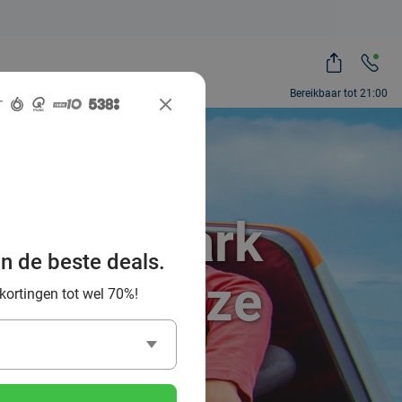
Bereikbaar tot 21:00
 Movie Park
an de beste deals.
r die ganze
 kortingen tot wel 70%!