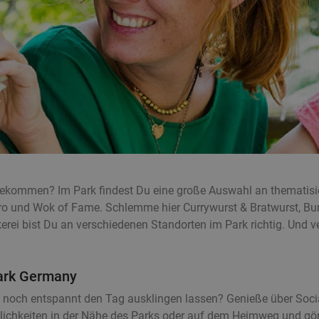
bekommen? Im Park findest Du eine große Auswahl an thematisi
ro und Wok of Fame. Schlemme hier Currywurst & Bratwurst, Burge
rei bist Du an verschiedenen Standorten im Park richtig. Und ver
ark Germany
ch entspannt den Tag ausklingen lassen? Genieße über Social 
lichkeiten in der Nähe des Parks oder auf dem Heimweg und gö