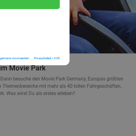
lgemene voorwaarden
Privacybeleid / AVG
 im Movie Park
en? Dann besuche den Movie Park Germany, Europas größten
n Themenbereiche mit mehr als 40 tollen Fahrgeschäften,
. Was wirst Du als erstes erleben?