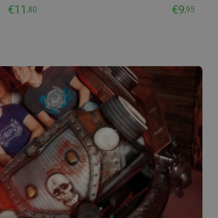
€11
€9
,80
,95