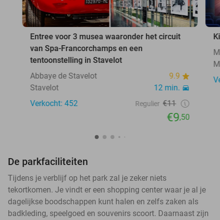
Entree voor 3 musea waaronder het circuit
K
van Spa-Francorchamps en een
M
tentoonstelling in Stavelot
M
Abbaye de Stavelot
9.9
V
Stavelot
12 min.
Verkocht: 452
€11
Regulier
€9
,50
De parkfaciliteiten
Tijdens je verblijf op het park zal je zeker niets
tekortkomen. Je vindt er een shopping center waar je al je
dagelijkse boodschappen kunt halen en zelfs zaken als
badkleding, speelgoed en souvenirs scoort. Daarnaast zijn