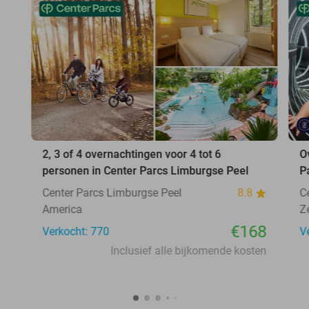
2, 3 of 4 overnachtingen voor 4 tot 6
O
personen in Center Parcs Limburgse Peel
P
Center Parcs Limburgse Peel
8.8
C
America
Z
€168
Verkocht: 770
V
Inclusief alle bijkomende kosten