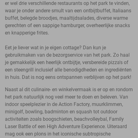
er wel drie verschillende restaurants op het park te vinden,
waar je onder andere smult van een ontbijtbuffet, Italiaans
buffet, belegde broodjes, maaltijdsalades, diverse warme
gerechten of een sappige hamburger, overheerlijke snacks
en knapperige frites.
Eet je liever wat in je eigen cottage? Dan kun je
gebruikmaken van de bezorgservice van het park. Zo haal
je gemakkelijk een heerlijk ontbijtje, versbereide pizza's of
een steengrill inclusief alle benodigdheden en ingrediënten
in huis. Dat is nog eens ontspannen verblijven op het park!
Naast al dit culinaire- en winkelvermaak is er op en rondom
het park natuurlijk nog veel meer te doen en beleven. Van
indoor speelplezier in de Action Factory, muurklimmen,
minigolf, bowling, badminton en squash tot outdoor
activiteiten zoals boogschieten, beachvolleybal, Family
Laser Battle of een High Adventure Experience. Uiteraard
mag ook een plons in het iconische subtropische