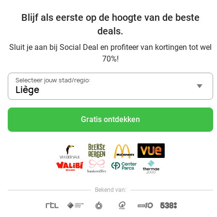
Blijf als eerste op de hoogte van de beste
Ontdek nog meer topdeals in jouw omgeving
deals.
Sluit je aan bij Social Deal en profiteer van kortingen tot wel
70%!
Selecteer jouw stad/regio:
Liège
Voordelig genieten in Liège: haal deal-inspiratie uit onze
blogs
Gratis ontdekken
Mangez des sushis à Liège
Mangez à volonté à Liège
Center Parcs Les Ardennes
Plopsa Coo Ardennes: gezellig familiepark vlakbij de
watervallen van Coo
Bekend van:
Hoi, onze klantenservice is open,
dus als je een vraag hebt helpen
OPEN IN APP
we je graag!