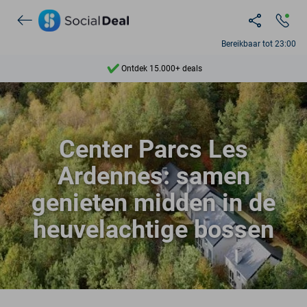
Bereikbaar tot 23:00
Ontdek 15.000+ deals
7 dagen per week beschikbaar
10+ miljoen leden
Center Parcs Les
9,4
Ardennes: samen
Ontdek 15.000+ deals
genieten midden in de
heuvelachtige bossen