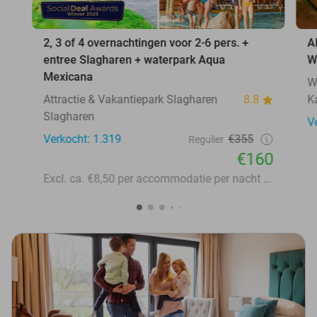
2, 3 of 4 overnachtingen voor 2-6 pers. +
A
entree Slagharen + waterpark Aqua
W
Mexicana
W
Attractie & Vakantiepark Slagharen
8.8
K
Slagharen
V
Verkocht: 1.319
€355
Regulier
€160
Excl. ca. €8,50 per accommodatie per nacht aan lokale heffingen