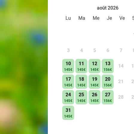
août 2026
Lu
Ma
Me
Je
Ve
3
4
5
6
7
10
11
12
13
14
1
145€
145€
145€
156€
17
18
19
20
21
2
145€
145€
145€
156€
24
25
26
27
28
2
145€
145€
145€
156€
31
145€