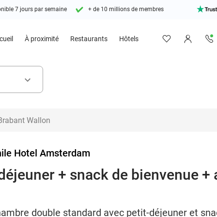
nible 7 jours par semaine
+ de 10 millions de membres
cueil
À proximité
Restaurants
Hôtels
keyboard_arrow_down
ile Hotel Amsterdam
t-déjeuner + snack de bienvenue +
chambre double standard avec petit-déjeuner et sn