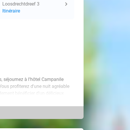
Loosdrechtdreef 3
Itinéraire
rs, séjournez à l'hôtel Campanile
ous profiterez d'une nuit agréable
ement bénéficier d'un délicieux
est la base idéale pour une escapade
alme et verdoyant d'Amsterdam !
 votre fils ou votre fille dans une
rt dont vous avez besoin. La chambre