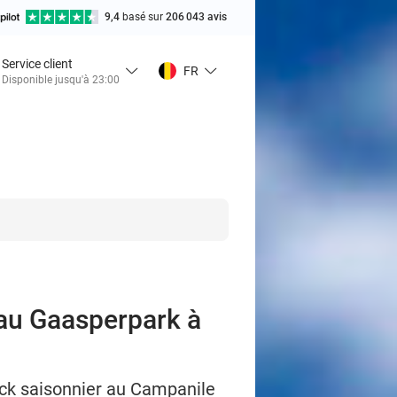
9,4
basé sur
206 043 avis
Service client
FR
Disponible jusqu'à 23:00
 au Gaasperpark à
ack saisonnier au Campanile