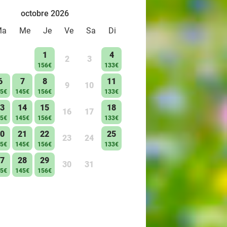
octobre 2026
Ma
Me
Je
Ve
Sa
Di
1
4
2
3
156€
133€
6
7
8
11
9
10
5€
145€
156€
133€
3
14
15
18
16
17
5€
145€
156€
133€
0
21
22
25
23
24
5€
145€
156€
133€
7
28
29
30
31
5€
145€
156€