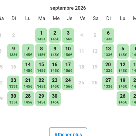
Télévision à écran plat
septembre 2026
Nécessaire à café et à thé
Sa
Di
Lu
Ma
Me
Je
Ve
Sa
Di
Lu
Bureau avec chaise
Vue sur le parc
1
2
3
6
1
2
4
5
Wifi gratuit
145€
145€
156€
133€
9
7
8
9
10
13
5
8
11
12
133€
145€
145€
145€
156€
133€
145€
14
14
15
16
17
20
12
1
5
16
18
19
145€
145€
145€
156€
133€
145€
14
23
21
22
23
24
27
19
2
2
25
26
133€
145€
145€
145€
156€
133€
145€
14
30
28
29
30
26
2
9
133€
145€
145€
145€
145€
14
Afficher plus