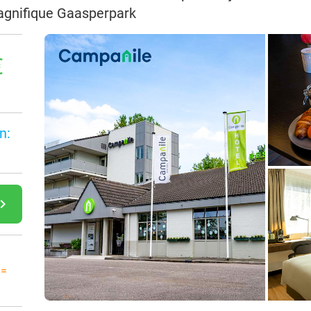
gnifique Gaasperpark
€
n:
gate_next
 =