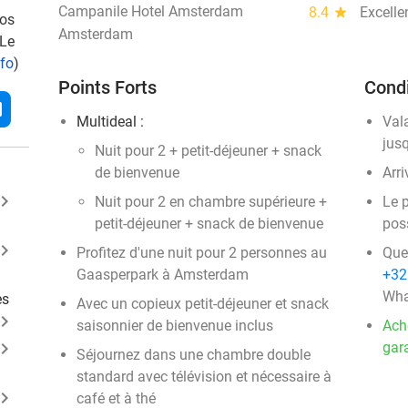
Campanile Hotel Amsterdam
8.4
star
Excelle
vos
Amsterdam
 Le
nfo
)
Points Forts
Condi
l
Multideal :
Val
jus
Nuit pour 2 + petit-déjeuner + snack
de bienvenue
Arri
ard_arrow_right
Nuit pour 2 en chambre supérieure +
Le 
petit-déjeuner + snack de bienvenue
pos
ard_arrow_right
Profitez d'une nuit pour 2 personnes au
Que
Gaasperpark à Amsterdam
+32
Wha
es
Avec un copieux petit-déjeuner et snack
ard_arrow_right
saisonnier de bienvenue inclus
Ach
ard_arrow_right
gara
Séjournez dans une chambre double
standard avec télévision et nécessaire à
ard_arrow_right
café et à thé