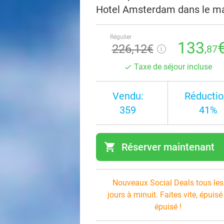
Hotel Amsterdam dans le ma
Régulier
133
226,12€
,87
Taxe de séjour incluse
Vendu:
Réductio
359
41%
shopping_cart
Réserver maintenant
navi
Nouveaux Social Deals tous les
jours à minuit. Faites vite, épuisé
épuisé !