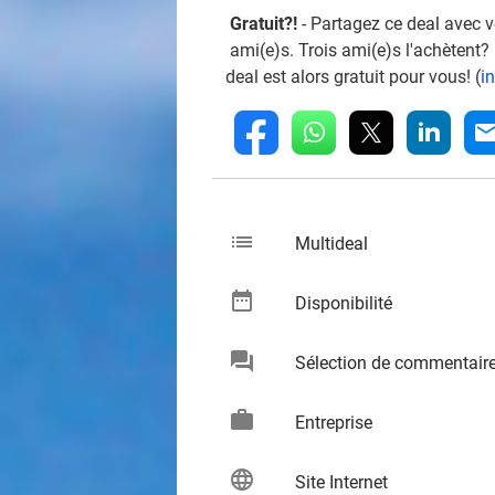
Gratuit?!
- Partagez ce deal avec 
ami(e)s. Trois ami(e)s l'achètent?
deal est alors gratuit pour vous! (
i
whatsapp
linkedin
fb
mai
list
keybo
Multideal
date_range
keybo
Disponibilité
chat
Sélection de commentair
keybo
work
keybo
Entreprise
language
keybo
Site Internet