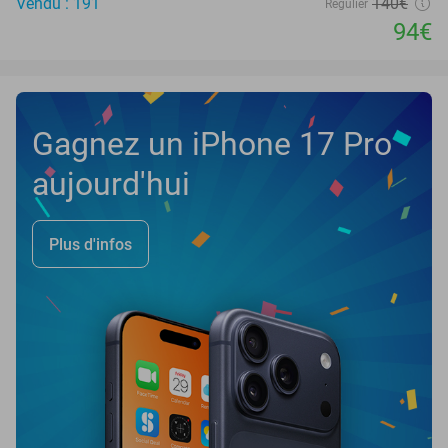
Vendu : 191
140€
Régulier
94€
Gagnez un iPhone 17 Pro
aujourd'hui
Plus d'infos