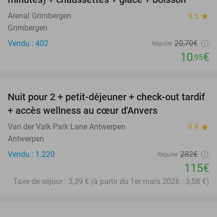
Arenal Grimbergen
9.5
star
Grimbergen
Vendu : 402
20
,70
€
Régulier
10
€
,95
favorite_border
Nuit pour 2 + petit-déjeuner + check-out tardif
59%
+ accès wellness au cœur d'Anvers
Van der Valk Park Lane Antwerpen
9.9
star
Antwerpen
Vendu : 1.220
282€
Régulier
115€
Taxe de séjour : 3,39 € (à partir du 1er mars 2026 : 3,58 €)
favorite_border