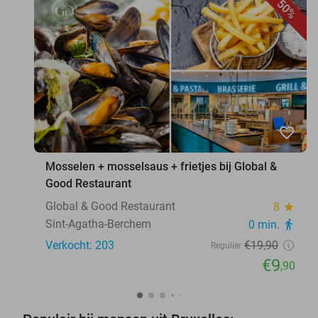
50%
favorite_border
Mosselen + mosselsaus + frietjes bij Global &
Good Restaurant
Global & Good Restaurant
8
star
Sint-Agatha-Berchem
0 min.
directions_walk
Verkocht: 203
€19
,90
Regulier
€9
,90