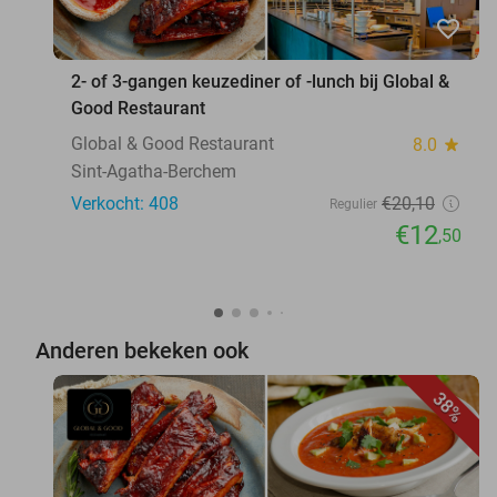
favorite_border
2- of 3-gangen keuzediner of -lunch bij Global &
Good Restaurant
Global & Good Restaurant
8.0
star
Sint-Agatha-Berchem
Verkocht: 408
€20
,10
Regulier
€12
,50
Anderen bekeken ook
38%