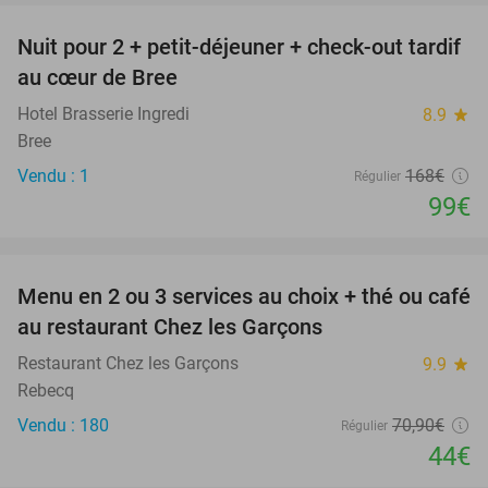
Nuit pour 2 + petit-déjeuner + check-out tardif
41%
NEW
au cœur de Bree
TODAY
Hotel Brasserie Ingredi
8.9
star
Bree
Vendu : 1
168€
Régulier
99€
favorite_border
Menu en 2 ou 3 services au choix + thé ou café
38%
au restaurant Chez les Garçons
Restaurant Chez les Garçons
9.9
star
Rebecq
Vendu : 180
70
,90
€
Régulier
44€