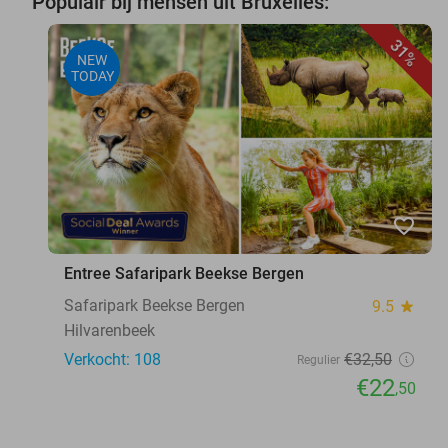
Populair bij mensen uit Bruxelles:
31%
NEW
TODAY
favorite_border
Entree Safaripark Beekse Bergen
Safaripark Beekse Bergen
9.5
star
Hilvarenbeek
Verkocht: 108
€32
,50
Regulier
€22
,50