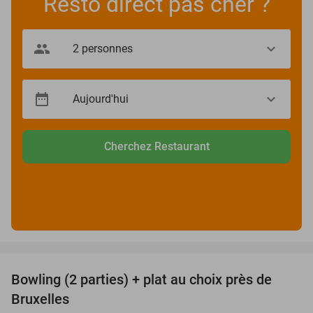
Resto direct pas cher ?
Cherchez Restaurant
favorite_border
Bowling (2 parties) + plat au choix près de
38%
Bruxelles