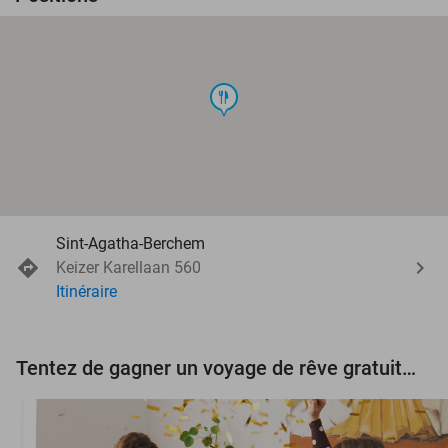
food
Sint-Agatha-Berchem
Keizer Karellaan 560
Itinéraire
Tentez de gagner un voyage de rêve gratuit d'une valeur de 3.000 € !