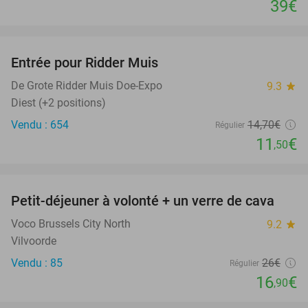
39€
favorite_border
Entrée pour Ridder Muis
22%
De Grote Ridder Muis Doe-Expo
9.3
star
Diest (+2 positions)
Vendu : 654
14
,70
€
Régulier
11
€
,50
favorite_border
Petit-déjeuner à volonté + un verre de cava
35%
Voco Brussels City North
9.2
star
Vilvoorde
Vendu : 85
26€
Régulier
16
€
,90
favorite_border