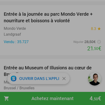
favorite_border
Entrée à la journée au parc Mondo Verde +
25%
nourriture et boissons à volonté
Mondo Verde
8.3
star
Landgraaf
Vendu : 35.727
28
,50
€
Régulier
21
€
,50
favorite_border
Entrée au Museum of Illusions au cœur de
29%
Bruxelles
close
OUVRIR DANS L'APPLI
Museum of Illusions Brussel
9.3
star
Brussel / Bruxelles
Vendu : 2.193
17
,50
€
Régulier
4
€
shopping_cart
Achetez maintenant
,50
12
€
,50