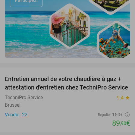
Participez!
favorite_border
Entretien annuel de votre chaudière à gaz +
40%
attestation d'entretien chez TechniPro Service
TechniPro Service
9.4
star
Brussel
Vendu : 22
150€
Régulier
89
€
,90
favorite_border