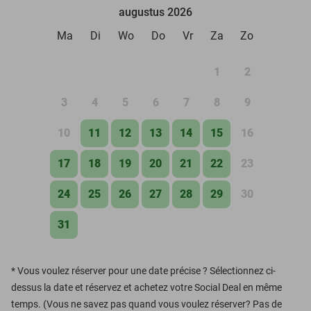
augustus 2026
Ma
Di
Wo
Do
Vr
Za
Zo
1
2
3
4
5
6
7
8
9
10
11
12
13
14
15
16
17
18
19
20
21
22
23
24
25
26
27
28
29
30
31
*
Vous voulez réserver pour une date précise ? Sélectionnez ci-
dessus la date et réservez et achetez votre Social Deal en même
temps. (Vous ne savez pas quand vous voulez réserver? Pas de