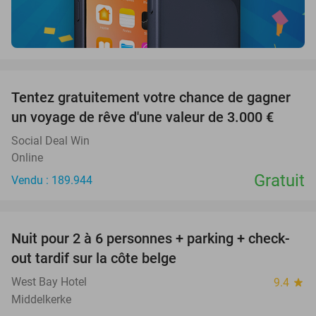
favorite_border
Tentez gratuitement votre chance de gagner
un voyage de rêve d'une valeur de 3.000 €
Social Deal Win
Online
Gratuit
Vendu : 189.944
favorite_border
Nuit pour 2 à 6 personnes + parking + check-
40%
out tardif sur la côte belge
West Bay Hotel
9.4
star
Middelkerke