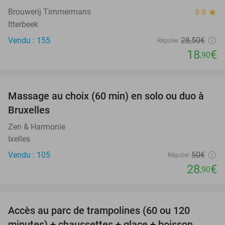
Brouwerij Timmermans
9.9
star
Itterbeek
Vendu : 155
28
,50
€
Régulier
18
€
,90
favorite_border
Massage au choix (60 min) en solo ou duo à
42%
Bruxelles
Zen & Harmonie
Ixelles
Vendu : 105
50€
Régulier
28
€
,90
favorite_border
Accès au parc de trampolines (60 ou 120
47%
minutes) + chaussettes + glace + boisson