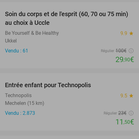
Soin du corps et de l'esprit (60, 70 ou 75 min)
70%
au choix à Uccle
Be Yourself & Be Healthy
9.9
star
Ukkel
Vendu : 61
100€
Régulier
29
€
,90
favorite_border
Entrée enfant pour Technopolis
50%
Technopolis
9.5
star
Mechelen (15 km)
Vendu : 2.873
23€
Régulier
11
€
,50