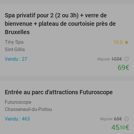
favorite_border
Spa privatif pour 2 (2 ou 3h) + verre de
34%
bienvenue + plateau de courtoisie près de
Bruxelles
Tiny Spa
10.0
star
Sint-Gillis
Vendu : 27
105€
Régulier
69€
favorite_border
Entrée au parc d'attractions Futuroscope
30%
Futuroscope
Chasseneuil-du-Poitou
Vendu : 463
65€
Régulier
45
€
,50