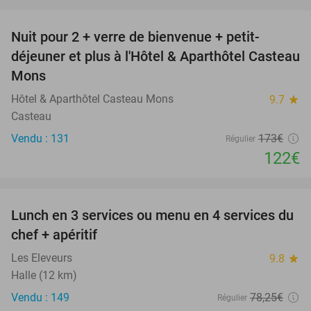
favorite_border
Nuit pour 2 + verre de bienvenue + petit-
29%
déjeuner et plus à l'Hôtel & Aparthôtel Casteau
Mons
Hôtel & Aparthôtel Casteau Mons
9.7
star
Casteau
Vendu : 131
173€
Régulier
122€
favorite_border
Lunch en 3 services ou menu en 4 services du
50%
chef + apéritif
Les Eleveurs
9.8
star
Halle (12 km)
Vendu : 149
78
,25
€
Régulier