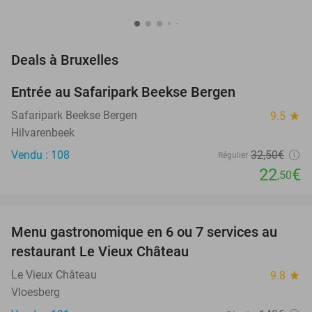
favorite_border
Deals à Bruxelles
Entrée au Safaripark Beekse Bergen
31%
NEW
TODAY
Safaripark Beekse Bergen
9.5
star
Hilvarenbeek
Vendu : 108
32
,50
€
Régulier
22
€
,50
favorite_border
Menu gastronomique en 6 ou 7 services au
33%
NEW
restaurant Le Vieux Château
TODAY
Le Vieux Château
9.8
star
Vloesberg