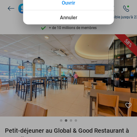
Ouvrir
Disponible 7 jours par semaine
Annuler
Disponible jusqu'à 2
+ de 10 millions de membres
9,4
basé sur
206 441 avis
58%
Découvrez + de 15.000 deals
Disponible 7 jours par semaine
+ de 10 millions de membres
favorite_border
Petit-déjeuner au Global & Good Restaurant à