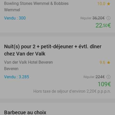
Bowling Stones Wemmel & Bobbies
10.0
star
Wemmel
Vendu : 300
36
,20
€
Régulier
22
€
,50
favorite_border
Nuit(s) pour 2 + petit-déjeuner + évtl. dîner
51%
chez Van der Valk
Van der Valk Hotel Beveren
9.6
star
Beveren
Vendu : 3.285
224€
Régulier
109€
Hors taxe de séjour d'environ 2,20€ p.p.p.n.
favorite_border
Barbecue au choix
34%