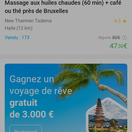
Massage aux huiles chaudes (60 min) + café
41%
ou thé près de Bruxelles
New Thermen Tadema
9.5
star
Halle (12 km)
Vendu : 173
80€
Régulier
47
€
,50
Gagnez un
voyage de rêve
gratuit
de 3.000 €