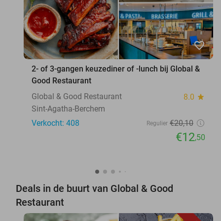
favorite_border
2- of 3-gangen keuzediner of -lunch bij Global &
Good Restaurant
Global & Good Restaurant
8.0
star
Sint-Agatha-Berchem
Verkocht: 408
€20
,10
Regulier
€12
,50
Deals in de buurt van Global & Good
Restaurant