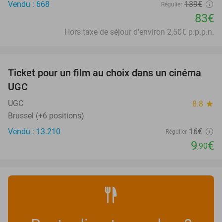
Vendu : 668
139€
Régulier
83€
Hors taxe de séjour d'environ 2,50€ p.p.p.n.
favorite_border
Ticket pour un film au choix dans un cinéma
38%
UGC
UGC
8.8
star
Brussel (+6 positions)
Vendu : 13.210
16€
Régulier
9
€
,90