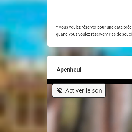
*
Vous voulez réserver pour une date préci
quand vous voulez réserver? Pas de soucis
Apenheul
Activer le son
volume_off