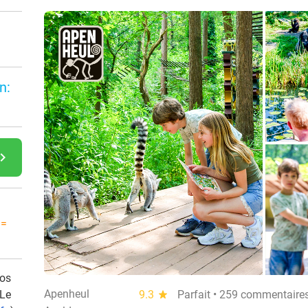
n:
gate_next
 =
vos
Apenheul
 Le
9.3
star
Parfait • 259 commentaire