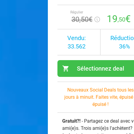
Régulier
19
€
30
,50
€
,50
Vendu:
Réductio
33.562
36%
shopping_cart
Sélectionnez deal
navi
Nouveaux Social Deals tous les
jours à minuit. Faites vite, épuisé
épuisé !
Gratuit?!
- Partagez ce deal avec 
ami(e)s. Trois ami(e)s l'achètent?