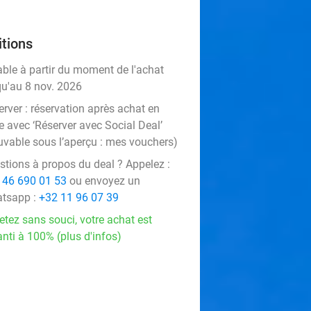
tions
able à partir du moment de l'achat
qu'au 8 nov. 2026
rver :
réservation après achat en
e avec ‘Réserver avec Social Deal’
uvable sous l’aperçu :
mes vouchers
)
stions à propos du deal ? Appelez :
 46 690 01 53
ou envoyez un
tsapp :
+32 11 96 07 39
etez sans souci, votre achat est
nti à 100% (plus d'infos)