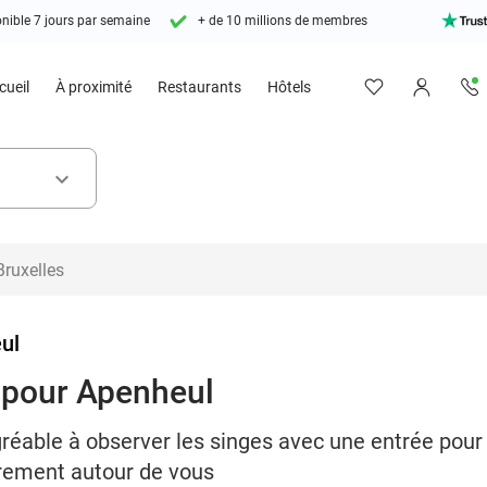
nible 7 jours par semaine
+ de 10 millions de membres
cueil
À proximité
Restaurants
Hôtels
keyboard_arrow_down
ul
e pour Apenheul
réable à observer les singes avec une entrée pour
brement autour de vous