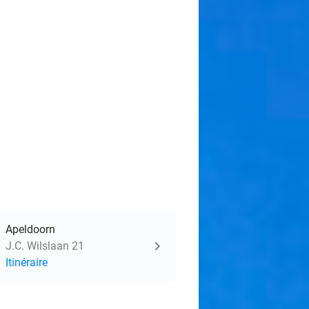
Apeldoorn
J.C. Wilslaan 21
Itinéraire