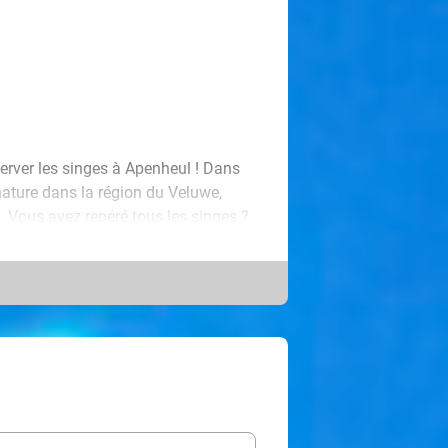
erver les singes à Apenheul ! Dans
 nature dans la région du Veluwe,
. Vous avez repéré tous les singes ?
 et bars pour vous détendre en
ous souhaitons d'ores et déjà une
le tour d'observation de 11 mètres
des Pays-Bas ! Vous ne vivrez cette
us ? Avec les gorilles, on ne s'ennuie
pe, tandis que les jeunes gorilles