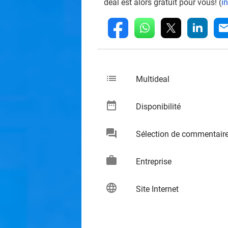
deal est alors gratuit pour vous! (
i
whatsapp
linkedin
fb
mai
list
keybo
Multideal
date_range
keybo
Disponibilité
chat
Sélection de commentair
keybo
work
keybo
Entreprise
language
keybo
Site Internet