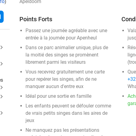
nfo
)
Apeldoorn
l
Points Forts
Condi
Passez une journée agréable avec une
Val
entrée à la journée pour Apenheul
jus
ard_arrow_right
Dans ce parc animalier unique, plus de
Rése
la moitié des singes se promènent
lign
librement parmi les visiteurs
(tro
ard_arrow_right
Vous recevrez gratuitement une carte
Que
pour repérer les singes, afin de ne
+32
es
manquer aucun d'entre eux
Wha
ard_arrow_right
ard_arrow_right
Idéal pour une sortie en famille
Ach
gara
Les enfants peuvent se défouler comme
ard_arrow_right
de vrais petits singes dans les aires de
jeux
Ne manquez pas les présentations