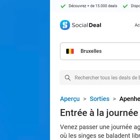
Découvrez + de 15.000 deals
Dispo
Ac
Bruxelles
Aperçu
>
Sorties
>
Apenhe
Entrée à la journé
Venez passer une journée ag
où les singes se baladent li