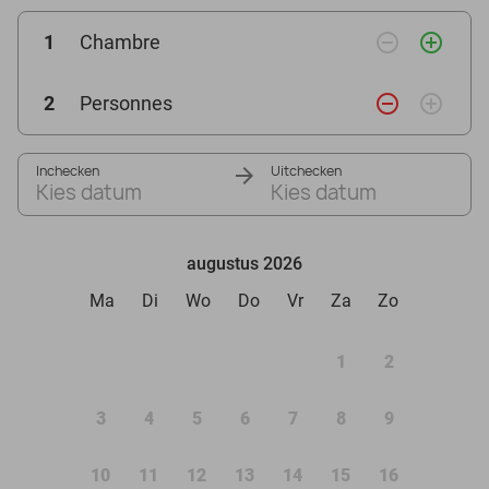
remove_circle_outline
add_circle_outline
1
Chambre
remove_circle_outline
add_circle_outline
2
Personnes
Inchecken
Uitchecken
Kies datum
Kies datum
augustus 2026
Ma
Di
Wo
Do
Vr
Za
Zo
1
2
3
4
5
6
7
8
9
10
11
12
13
14
15
16