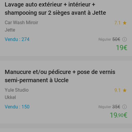
Lavage auto extérieur + intérieur +
62%
shampooing sur 2 sièges avant à Jette
Car Wash Miroir
7.1
star
Jette
Vendu : 274
50€
Régulier
19€
favorite_border
Manucure et/ou pédicure + pose de vernis
43%
SOLD
semi-permanent à Uccle
OUT
Yule Studio
9.1
star
Ukkel
Vendu : 150
35€
Régulier
19
€
,90