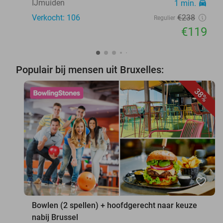
IJmuiden
1 min.
directions_car
Verkocht: 106
€238
Regulier
€119
Populair bij mensen uit Bruxelles:
38%
favorite_border
Bowlen (2 spellen) + hoofdgerecht naar keuze
nabij Brussel