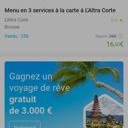
Menu en 3 services à la carte à L'Altra Corte
54%
L'Altra Corte
8.4
star
Brussel
Vendu : 256
36€
Régulier
16
€
,50
Gagnez un
voyage de rêve
gratuit
de 3.000 €
Participez!