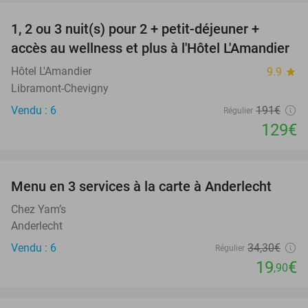
1, 2 ou 3 nuit(s) pour 2 + petit-déjeuner +
32%
NEW
accès au wellness et plus à l'Hôtel L'Amandier
TODAY
Hôtel L'Amandier
9.9
star
Libramont-Chevigny
Vendu : 6
191€
Régulier
129€
favorite_border
Menu en 3 services à la carte à Anderlecht
42%
Chez Yam’s
Anderlecht
Vendu : 6
34
,30
€
Régulier
19
€
,90
favorite_border