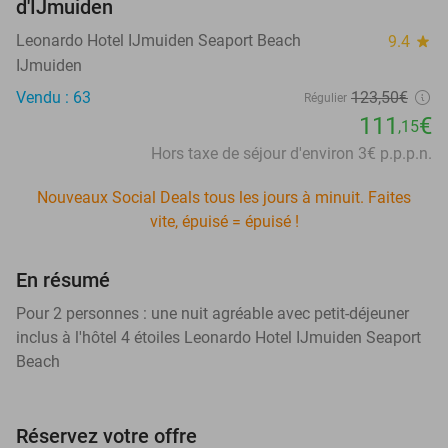
d'IJmuiden
Leonardo Hotel IJmuiden Seaport Beach
9.4
star
IJmuiden
Vendu : 63
123,50€
Régulier
111
€
,15
Hors taxe de séjour d'environ 3€ p.p.p.n.
Nouveaux Social Deals tous les jours à minuit. Faites
vite, épuisé = épuisé !
En résumé
Pour 2 personnes : une nuit agréable avec petit-déjeuner
inclus à l'hôtel 4 étoiles Leonardo Hotel IJmuiden Seaport
Beach
Réservez votre offre