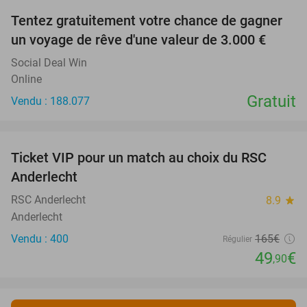
Tentez gratuitement votre chance de gagner
un voyage de rêve d'une valeur de 3.000 €
Social Deal Win
Online
Gratuit
Vendu : 188.077
favorite_border
Ticket VIP pour un match au choix du RSC
70%
SOLD
Anderlecht
OUT
RSC Anderlecht
8.9
star
Anderlecht
Vendu : 400
165€
Régulier
49
€
,90