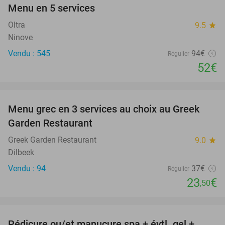
Menu en 5 services
45%
Oltra
9.5
star
Ninove
Vendu : 545
94€
Régulier
52€
favorite_border
Menu grec en 3 services au choix au Greek
36%
Garden Restaurant
Greek Garden Restaurant
9.0
star
Dilbeek
Vendu : 94
37€
Régulier
23
€
,50
favorite_border
Pédicure ou/et manucure spa + évtl. gel +