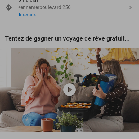
Kennemerboulevard 250
Itinéraire
Tentez de gagner un voyage de rêve gratuit d'une valeur de 3.000 € !
play_circle