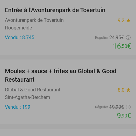
Entrée à l'Avonturenpark de Tovertuin
34%
Avonturenpark de Tovertuin
9.2
star
Hoogerheide
Vendu : 8.745
24
,95
€
Régulier
16
€
,50
favorite_border
Moules + sauce + frites au Global & Good
50%
Restaurant
Global & Good Restaurant
8.0
star
Sint-Agatha-Berchem
Vendu : 199
19
,90
€
Régulier
9
€
,90
favorite_border