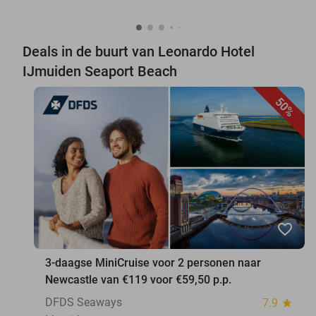
Deals in de buurt van Leonardo Hotel
IJmuiden Seaport Beach
50%
favorite_border
3-daagse MiniCruise voor 2 personen naar
Newcastle van €119 voor €59,50 p.p.
DFDS Seaways
7.9
star