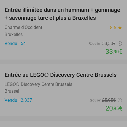
Entrée illimitée dans un hammam + gommage
37%
+ savonnage turc et plus à Bruxelles
Charme d'Occident
8.5
star
Bruxelles
Vendu : 54
53
,50
€
Régulier
33
€
,90
favorite_border
Entrée au LEGO® Discovery Centre Brussels
19%
LEGO® Discovery Centre Brussels
Brussel
Vendu : 2.337
25
,95
€
Régulier
20
€
,95
favorite_border