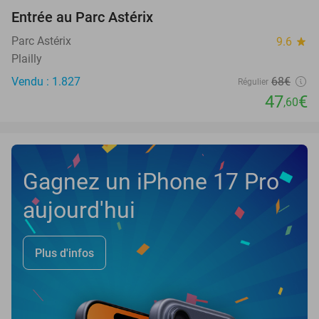
Entrée au Parc Astérix
30%
NEW
TODAY
Parc Astérix
9.6
star
Plailly
Vendu : 1.827
68€
Régulier
47
€
,60
Gagnez un iPhone 17 Pro
aujourd'hui
Plus d'infos