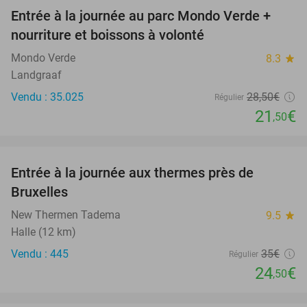
Entrée à la journée au parc Mondo Verde +
25%
nourriture et boissons à volonté
Mondo Verde
8.3
star
Landgraaf
Vendu : 35.025
28
,50
€
Régulier
21
€
,50
favorite_border
Entrée à la journée aux thermes près de
30%
Bruxelles
New Thermen Tadema
9.5
star
Halle (12 km)
Vendu : 445
35€
Régulier
24
€
,50
favorite_border