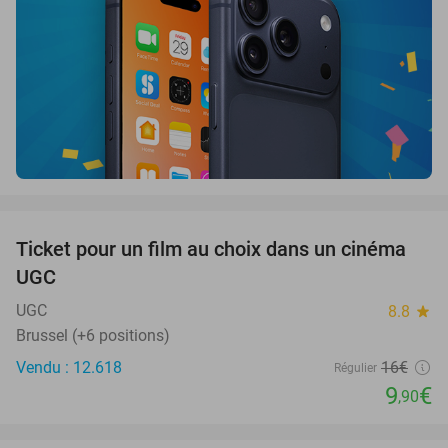
favorite_border
Ticket pour un film au choix dans un cinéma
38%
UGC
UGC
8.8
star
Brussel (+6 positions)
Vendu : 12.618
16€
Régulier
9
€
,90
favorite_border