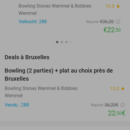
Bowling Stones Wemmel & Bobbies
10.0
star
Wemmel
Verkocht: 288
€36
,20
Regulier
€22
,50
favorite_border
Deals à Bruxelles
Bowling (2 parties) + plat au choix près de
38%
Bruxelles
Bowling Stones Wemmel & Bobbies
10.0
star
Wemmel
Vendu : 288
36
,20
€
Régulier
22
€
,50
favorite_border