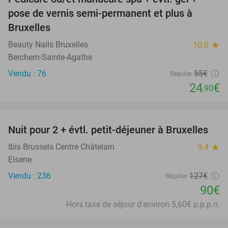
55%
pose de vernis semi-permanent et plus à
Bruxelles
Beauty Nails Bruxelles
10.0
star
Berchem-Sainte-Agathe
Vendu : 76
55€
Régulier
24
€
,90
favorite_border
Nuit pour 2 + évtl. petit-déjeuner à Bruxelles
29%
Ibis Brussels Centre Châtelain
9.4
star
Elsene
Vendu : 236
127€
Régulier
90€
Hors taxe de séjour d'environ 5,60€ p.p.p.n.
favorite_border