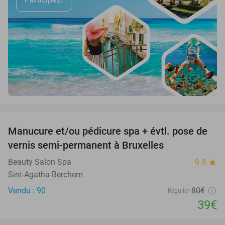
favorite_border
Manucure et/ou pédicure spa + évtl. pose de
51%
vernis semi-permanent à Bruxelles
Beauty Salon Spa
9.9
star
Sint-Agatha-Berchem
Vendu : 90
80€
Régulier
39€
favorite_border