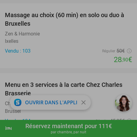
Massage au choix (60 min) en solo ou duo à
42%
Bruxelles
Zen & Harmonie
Ixelles
Vendu : 103
50€
Régulier
28
€
,90
favorite_border
Menu en 3 services à la carte Chez Charles
41%
Brasserie
close
OUVRIR DANS L'APPLI
Chez Charles Brasserie
9.8
star
Brussel
Vendu : 194
45
,35
€
Régulier
Réservez maintenant pour 111€
hotel
shopping_cart
Réserver maintenant
navigate_next
26
€
,90
par chambre, par nuit