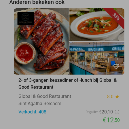
Anderen bekeken ook
38%
favorite_border
2- of 3-gangen keuzediner of -lunch bij Global &
Good Restaurant
Global & Good Restaurant
8.0
star
Sint-Agatha-Berchem
Verkocht: 408
€20
,10
Regulier
€12
,50