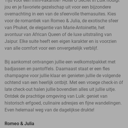
Tijd voor een mini-vakantie? Hotel Ô Secret in Luik nodigt
jou en je favoriete gezelschap uit voor een bijzondere
overnachting in een van de sfeervolle themasuites. Kies
voor de romantiek van Romeo & Julia, de exotische sfeer
van Phuket, de elegantie van Marie-Antoinette, het
avontuur van African Queen of de luxe uitstraling van
Jaipur. Elke suite heeft een eigen karakter en is voorzien
van alle comfort voor een onvergetelijk verblijf.
Bij aankomst ontvangen jullie een welkomstpakket met
badjassen en pantoffels. Daarnaast staat er een fles
champagne voor jullie klaar en genieten jullie de volgende
ochtend van een heerlijk ontbijt. Met een vroege check-in óf
late check-out halen jullie bovendien alles uit jullie uitje.
Ontdek de prachtige omgeving van Luik: geniet van
historisch erfgoed, culinaire adresjes en fijne wandelingen.
Even helemaal weg van de dagelijkse drukte!
Romeo & Julia