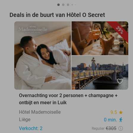
Deals in de buurt van Hôtel O Secret
39%
favorite_border
Overnachting voor 2 personen + champagne +
ontbijt en meer in Luik
Hôtel Mademoiselle
9.5
star
Liège
0 min.
directions_walk
Verkocht: 2
€305
Regulier