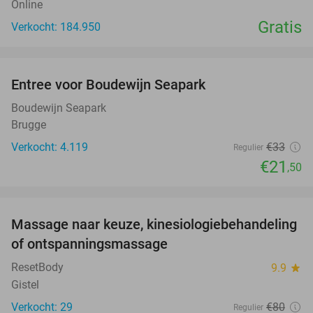
Online
Gratis
Verkocht: 184.950
favorite_border
Entree voor Boudewijn Seapark
35%
Boudewijn Seapark
Brugge
Verkocht: 4.119
€33
Regulier
€21
,50
favorite_border
Massage naar keuze, kinesiologiebehandeling
50%
of ontspanningsmassage
ResetBody
9.9
star
Gistel
Verkocht: 29
€80
Regulier