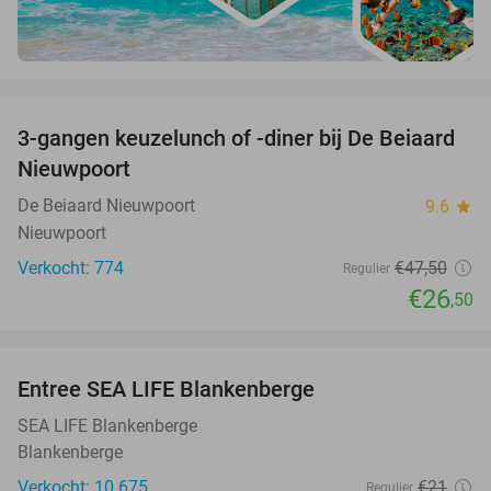
favorite_border
3-gangen keuzelunch of -diner bij De Beiaard
44%
Nieuwpoort
De Beiaard Nieuwpoort
9.6
star
Nieuwpoort
Verkocht: 774
€47
,50
Regulier
€26
,50
favorite_border
Entree SEA LIFE Blankenberge
20%
SEA LIFE Blankenberge
Blankenberge
Verkocht: 10.675
€21
Regulier