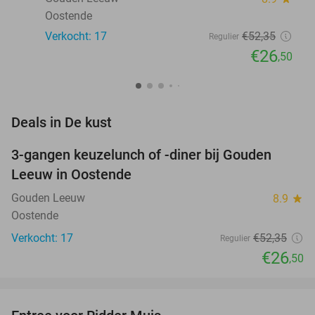
Oostende
Verkocht: 17
€52
,35
Regulier
€26
,50
favorite_border
Deals in De kust
3-gangen keuzelunch of -diner bij Gouden
49%
Leeuw in Oostende
Gouden Leeuw
8.9
star
Oostende
Verkocht: 17
€52
,35
Regulier
€26
,50
favorite_border