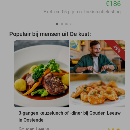
€186
Excl. ca. €5 p.p.p.n. toeristenbelasting
Populair bij mensen uit De kust:
49%
favorite_border
3-gangen keuzelunch of -diner bij Gouden Leeuw
in Oostende
Gouden Leeuw
8.9
star