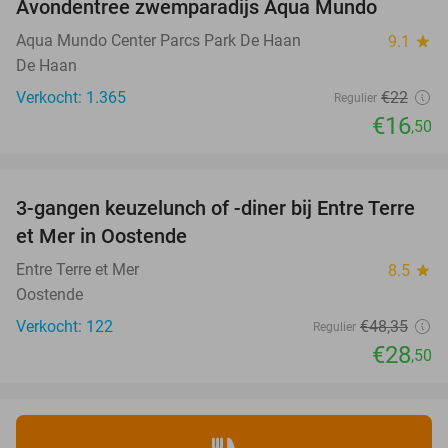
Avondentree zwemparadijs Aqua Mundo
25%
Aqua Mundo Center Parcs Park De Haan
9.1
star
De Haan
Verkocht: 1.365
€22
Regulier
€16
,50
favorite_border
3-gangen keuzelunch of -diner bij Entre Terre
41%
et Mer in Oostende
Entre Terre et Mer
8.5
star
Oostende
Verkocht: 122
€48
,35
Regulier
€28
,50