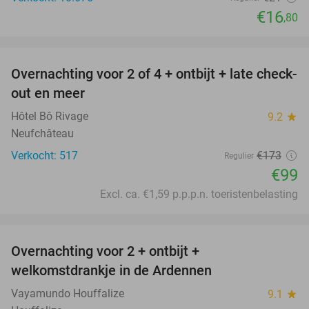
€16
,80
favorite_border
Overnachting voor 2 of 4 + ontbijt + late check-
43%
out en meer
Hôtel Bô Rivage
9.2
star
Neufchâteau
Verkocht: 517
€173
Regulier
€99
Excl. ca. €1,59 p.p.p.n. toeristenbelasting
favorite_border
Overnachting voor 2 + ontbijt +
44%
welkomstdrankje in de Ardennen
Vayamundo Houffalize
9.1
star