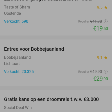
53%
Taste of Sham
9.5
star
Oostende
Verkocht: 690
€41
,70
Regulier
€19
,50
favorite_border
Entree voor Bobbejaanland
40%
Bobbejaanland
9.1
star
Lichtaart
Verkocht: 20.325
€49
,90
Regulier
€29
,90
favorite_border
Gratis kans op een droomreis t.w.v. €3.000
Social Deal Win