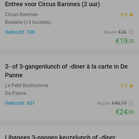
Entree voor Circus Barones (2 uur)
25%
Circus Barones
9.8
star
Bredene (+3 locaties)
Verkocht: 106
€26
Regulier
€19
,50
favorite_border
2- of 3-gangenlunch of -diner à la carte in De
39%
Panne
Le Petit Bonhomme
9.0
star
De Panne
Verkocht: 431
€40
,75
Regulier
€24
,90
favorite_border
Libanees 3-gangen keuzelunch of -diner