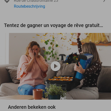
Rue de Chaudfontaine 23
Routebeschrijving
Tentez de gagner un voyage de rêve gratuit d'une valeur de 3.000 € !
play_circle
Anderen bekeken ook