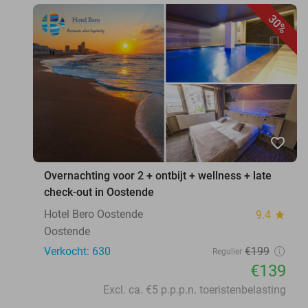
30%
favorite_border
Overnachting voor 2 + ontbijt + wellness + late
check-out in Oostende
Hotel Bero Oostende
9.4
star
Oostende
Verkocht: 630
€199
Regulier
€139
Excl. ca. €5 p.p.p.n. toeristenbelasting