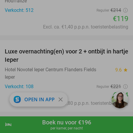
Houffalize
Verkocht: 512
€214
Regulier
€119
Excl. ca. €1,40 p.p.p.n. toeristenbelasting
favorite_border
Luxe overnachting(en) voor 2 + ontbijt in hartje
35%
Ieper
Hotel Novotel Ieper Centrum Flanders Fields
9.6
star
Ieper
Verkocht: 108
€221
Regulier
€144
close
OPEN IN APP
Excl. ca. €1,80 p.p.p.n. toeristenbelasting
favorite_border
Boek nu voor €196
hotel
shopping_cart
Boek nu
navigate_next
Overnachting voor 2 tot 6 personen + parkeren
40%
per kamer, per nacht