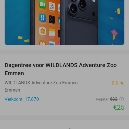
favorite_border
Dagentree voor WILDLANDS Adventure Zoo
24%
Emmen
WILDLANDS Adventure Zoo Emmen
9.6
star
Emmen
Verkocht: 17.870
€33
Regulier
€25
favorite_border