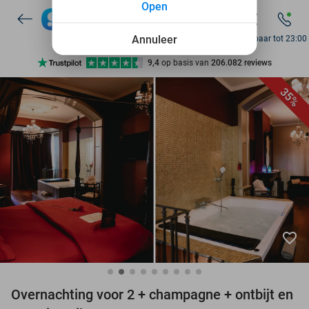
Open
7 dagen per week beschikbaar
10+ miljoen leden
Annuleer
Bereikbaar tot 23:00
9,4
op basis van
206.082 reviews
Ontdek 15.000+ deals
35%
7 dagen per week beschikbaar
10+ miljoen leden
favorite_border
Overnachting voor 2 + champagne + ontbijt en