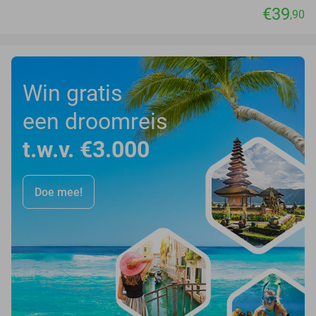
€39
,90
Win gratis
een droomreis
t.w.v. €3.000
Doe mee!