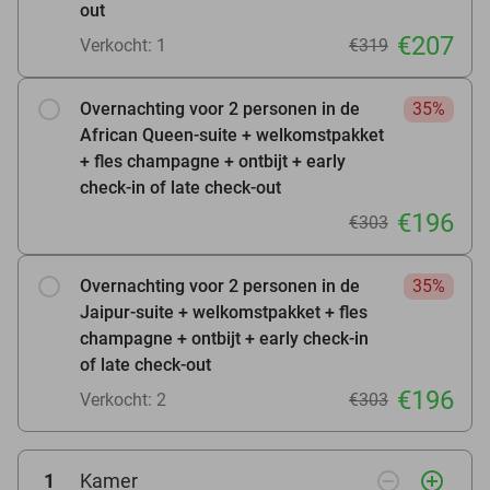
out
€207
Verkocht: 1
€319
Overnachting voor 2 personen in de
35%
African Queen-suite + welkomstpakket
+ fles champagne + ontbijt + early
check-in of late check-out
€196
€303
Overnachting voor 2 personen in de
35%
Jaipur-suite + welkomstpakket + fles
champagne + ontbijt + early check-in
of late check-out
€196
Verkocht: 2
€303
remove_circle_outline
add_circle_outline
1
Kamer