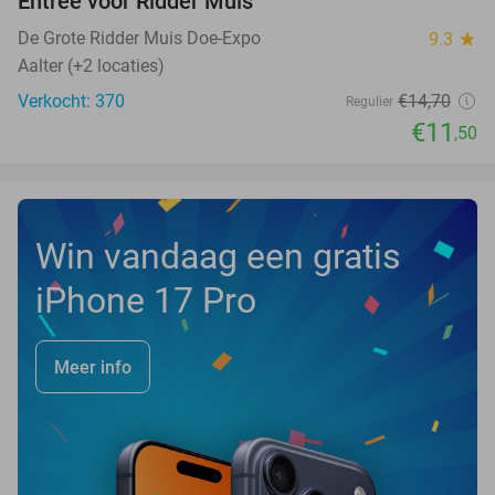
Entree voor Ridder Muis
22%
NEW
TODAY
De Grote Ridder Muis Doe-Expo
9.3
star
Aalter (+2 locaties)
Verkocht: 370
€14
,70
Regulier
€11
,50
Win vandaag een gratis
iPhone 17 Pro
Meer info