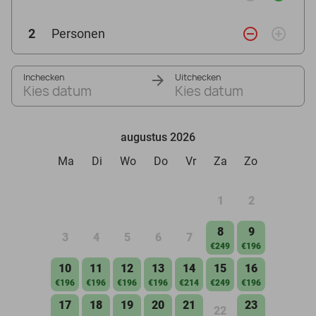
remove_circle_outline
add_circle_outline
2
Personen
Inchecken
Uitchecken
Kies datum
Kies datum
augustus 2026
Ma
Di
Wo
Do
Vr
Za
Zo
1
2
8
9
3
4
5
6
7
€249
€196
10
11
12
13
14
15
16
€196
€196
€196
€196
€214
€249
€196
17
18
19
20
21
23
22