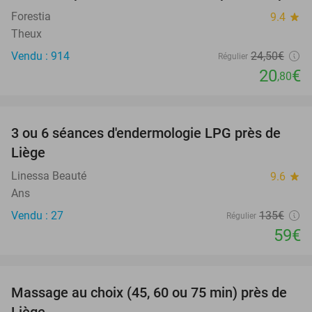
Forestia
9.4
star
Theux
Vendu : 914
24
,50
€
Régulier
20
€
,80
favorite_border
3 ou 6 séances d'endermologie LPG près de
56%
Liège
Linessa Beauté
9.6
star
Ans
Vendu : 27
135€
Régulier
59€
favorite_border
Massage au choix (45, 60 ou 75 min) près de
52%