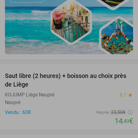
favorite_border
Saut libre (2 heures) + boisson au choix près
39%
de Liège
KOJUMP Liège Neupré
9.7
star
Neupré
Vendu : 638
23
,50
€
Régulier
14
€
,40
favorite_border