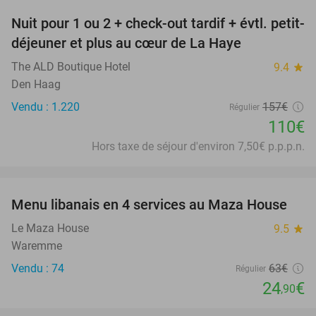
Nuit pour 1 ou 2 + check-out tardif + évtl. petit-
30%
déjeuner et plus au cœur de La Haye
The ALD Boutique Hotel
9.4
star
Den Haag
Vendu : 1.220
157€
Régulier
110€
Hors taxe de séjour d'environ 7,50€ p.p.p.n.
favorite_border
Menu libanais en 4 services au Maza House
60%
Le Maza House
9.5
star
Waremme
Vendu : 74
63€
Régulier
24
€
,90
favorite_border