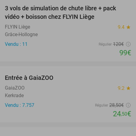
3 vols de simulation de chute libre + pack
18%
vidéo + boisson chez FLYIN Liège
FLYIN Liège
9.4
star
Grâce-Hollogne
Vendu : 11
120€
Régulier
99€
favorite_border
Entrée à GaiaZOO
14%
GaiaZOO
9.2
star
Kerkrade
Vendu : 7.757
28
,50
€
Régulier
24
€
,50
favorite_border