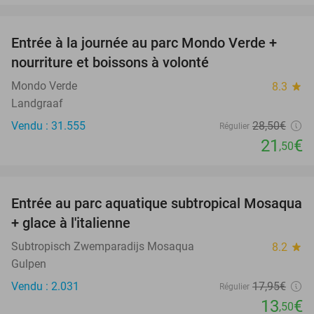
favorite_border
Entrée à la journée au parc Mondo Verde +
25%
nourriture et boissons à volonté
Mondo Verde
8.3
star
Landgraaf
Vendu : 31.555
28
,50
€
Régulier
21
€
,50
favorite_border
Entrée au parc aquatique subtropical Mosaqua
25%
+ glace à l'italienne
Subtropisch Zwemparadijs Mosaqua
8.2
star
Gulpen
Vendu : 2.031
17
,95
€
Régulier
13
€
,50