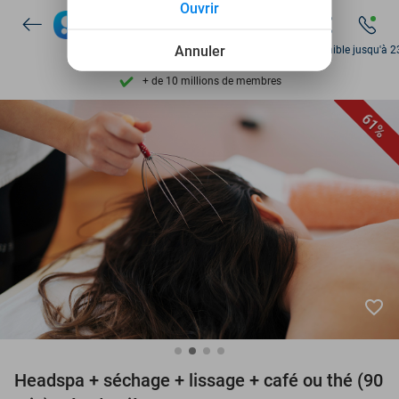
Ouvrir
Découvrez + de 15.000 deals
Disponible 7 jours par semaine
Annuler
Disponible jusqu'à 2
+ de 10 millions de membres
9,4
basé sur
205 826 avis
61%
Découvrez + de 15.000 deals
Disponible 7 jours par semaine
+ de 10 millions de membres
favorite_border
Headspa + séchage + lissage + café ou thé (90