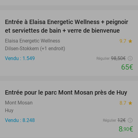
favorite_border
Entrée à Elaisa Energetic Wellness + peignoir
34%
et serviettes de bain + verre de bienvenue
Elaisa Energetic Wellness
9.7
star
Dilsen-Stokkem (+1 endroit)
Vendu : 1.549
98
,50
€
Régulier
65€
favorite_border
Entrée pour le parc Mont Mosan près de Huy
26%
Mont Mosan
8.7
star
Huy
Vendu : 8.248
12€
Régulier
8
€
,90