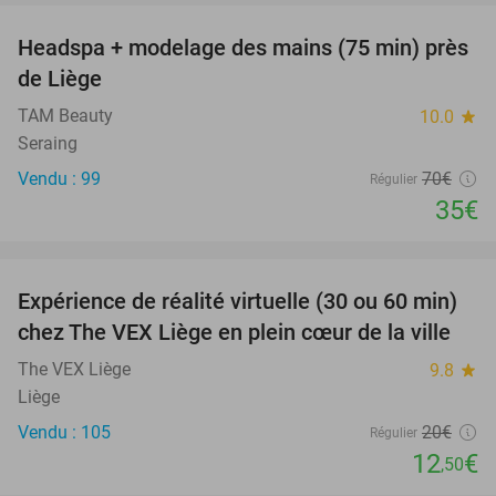
Headspa + modelage des mains (75 min) près
50%
de Liège
TAM Beauty
10.0
star
Seraing
Vendu : 99
70€
Régulier
35€
favorite_border
Expérience de réalité virtuelle (30 ou 60 min)
38%
chez The VEX Liège en plein cœur de la ville
The VEX Liège
9.8
star
Liège
Vendu : 105
20€
Régulier
12
€
,50