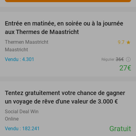
favorite_border
Entrée en matinée, en soirée ou à la journée
25%
aux Thermes de Maastricht
Thermen Maastricht
9.7
star
Maastricht
Vendu : 4.301
36€
Régulier
27€
favorite_border
Tentez gratuitement votre chance de gagner
un voyage de rêve d'une valeur de 3.000 €
Social Deal Win
Online
Gratuit
Vendu : 182.241