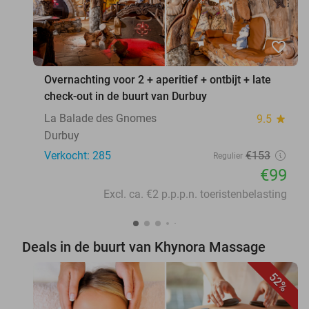
favorite_border
Overnachting voor 2 + aperitief + ontbijt + late
check-out in de buurt van Durbuy
La Balade des Gnomes
9.5
star
Durbuy
Verkocht: 285
€153
Regulier
€99
Excl. ca. €2 p.p.p.n. toeristenbelasting
Deals in de buurt van Khynora Massage
52%