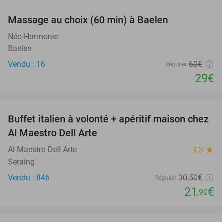
Massage au choix (60 min) à Baelen
52%
Néo-Harmonie
Baelen
Vendu : 16
60€
Régulier
29€
favorite_border
Buffet italien à volonté + apéritif maison chez
28%
Al Maestro Dell Arte
Al Maestro Dell Arte
9.3
star
Seraing
Vendu : 846
30
,50
€
Régulier
21
€
,90
favorite_border