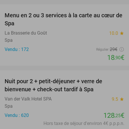
favorite_border
Menu en 2 ou 3 services à la carte au cœur de
35%
Spa
La Brasserie du Goût
10.0
star
Spa
Vendu : 172
29€
Régulier
18
€
,90
favorite_border
Nuit pour 2 + petit-déjeuner + verre de
bienvenue + check-out tardif à Spa
Van der Valk Hotel SPA
9.5
star
Spa
128
€
Vendu : 620
,25
Hors taxe de séjour d'environ 4€ p.p.p.n.