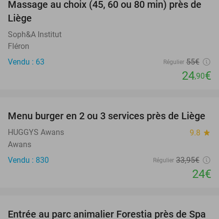
Massage au choix (45, 60 ou 80 min) près de
55%
Liège
Soph&A Institut
Fléron
Vendu : 63
55€
Régulier
24
€
,90
favorite_border
Menu burger en 2 ou 3 services près de Liège
29%
HUGGYS Awans
9.8
star
Awans
Vendu : 830
33
,95
€
Régulier
24€
favorite_border
Entrée au parc animalier Forestia près de Spa
15%