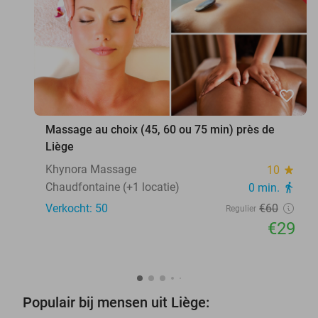
favorite_border
Massage au choix (45, 60 ou 75 min) près de
Liège
Khynora Massage
10
star
Chaudfontaine (+1 locatie)
0 min.
directions_walk
Verkocht: 50
€60
Regulier
€29
Populair bij mensen uit Liège: