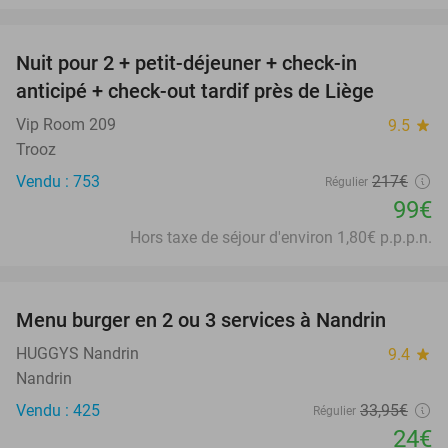
favorite_border
Nuit pour 2 + petit-déjeuner + check-in
54%
anticipé + check-out tardif près de Liège
Vip Room 209
9.5
star
Trooz
Vendu : 753
217€
Régulier
99€
Hors taxe de séjour d'environ 1,80€ p.p.p.n.
favorite_border
Menu burger en 2 ou 3 services à Nandrin
29%
HUGGYS Nandrin
9.4
star
Nandrin
Vendu : 425
33
,95
€
Régulier
24€