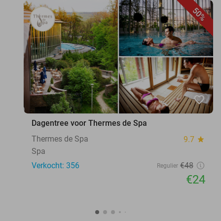
50%
favorite_border
Dagentree voor Thermes de Spa
Thermes de Spa
9.7
star
Spa
Verkocht: 356
€48
Regulier
€24