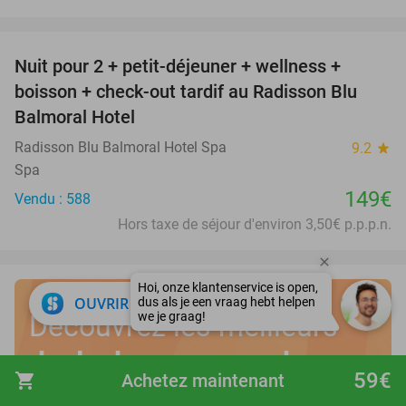
favorite_border
Nuit pour 2 + petit-déjeuner + wellness +
boisson + check-out tardif au Radisson Blu
Balmoral Hotel
Radisson Blu Balmoral Hotel Spa
9.2
star
Spa
149€
Vendu : 588
Hors taxe de séjour d'environ 3,50€ p.p.p.n.
close
OUVRIR DANS L'APPLI
Découvrez les meilleurs
deals de vacances dans
59€
shopping_cart
Achetez maintenant
votre propre pays
!