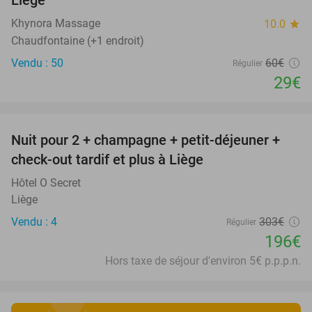
Liège
Khynora Massage
10.0
star
Chaudfontaine (+1 endroit)
Vendu : 50
60€
Régulier
29€
favorite_border
Nuit pour 2 + champagne + petit-déjeuner +
35%
check-out tardif et plus à Liège
Hôtel O Secret
Liège
Vendu : 4
303€
Régulier
196€
Hors taxe de séjour d'environ 5€ p.p.p.n.