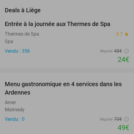
favorite_border
Deals à Liège
Entrée à la journée aux Thermes de Spa
50%
Thermes de Spa
9.7
star
Spa
Vendu : 356
48€
Régulier
24€
favorite_border
Menu gastronomique en 4 services dans les
30%
NEW
Ardennes
TODAY
Amer
Malmedy
Vendu : 0
70€
Régulier
49€