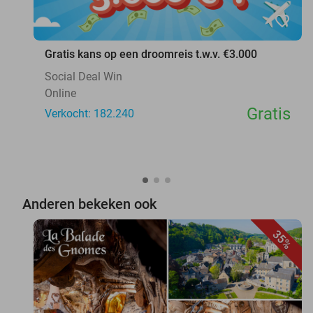
favorite_border
Gratis kans op een droomreis t.w.v. €3.000
Social Deal Win
Online
Gratis
Verkocht: 182.240
Anderen bekeken ook
35%