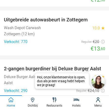
favorite_border
Uitgebreide autowasbeurt in Zottegem
32%
Wash Depot Carwash
10.0
star
Zottegem (12 km)
Verkocht: 770
€20
Regulier
€13
,60
favorite_border
2-gangen burgerdiner bij Deluxe Burger Aalst
38%
Deluxe Burger Aalst
9.2
star
Hoi, onze klantenservice is open,
dus als je een vraag hebt helpen
Aalst
we je graag!
Verkocht: 290
€24
,10
Regulier
€14
,90
Home
Dichtbij
Restaurants
Hotels
Menu