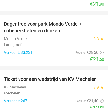
€21
,90
favorite_border
Dagentree voor park Mondo Verde +
25%
onbeperkt eten en drinken
Mondo Verde
8.3
star
Landgraaf
Verkocht: 33.231
€28
,50
Regulier
€21
,50
favorite_border
Ticket voor een wedstrijd van KV Mechelen
42%
KV Mechelen
9.9
star
Mechelen
Verkocht: 267
€21
,40
Regulier
€12
,50