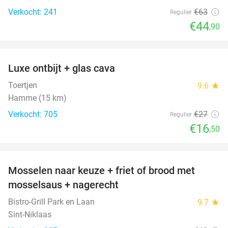
Verkocht: 241
€63
Regulier
€44
,90
favorite_border
Luxe ontbijt + glas cava
39%
Toertjen
9.6
star
Hamme (15 km)
Verkocht: 705
€27
Regulier
€16
,50
favorite_border
Mosselen naar keuze + friet of brood met
53%
mosselsaus + nagerecht
Bistro-Grill Park en Laan
9.7
star
Sint-Niklaas