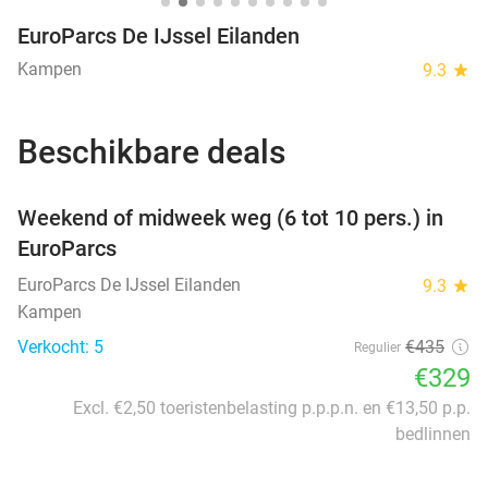
EuroParcs De IJssel Eilanden
Kampen
9.3
star
Beschikbare deals
favorite_border
Weekend of midweek weg (6 tot 10 pers.) in
EuroParcs
EuroParcs De IJssel Eilanden
9.3
star
Kampen
Verkocht: 5
€435
Regulier
€329
Excl. €2,50 toeristenbelasting p.p.p.n. en €13,50 p.p.
bedlinnen