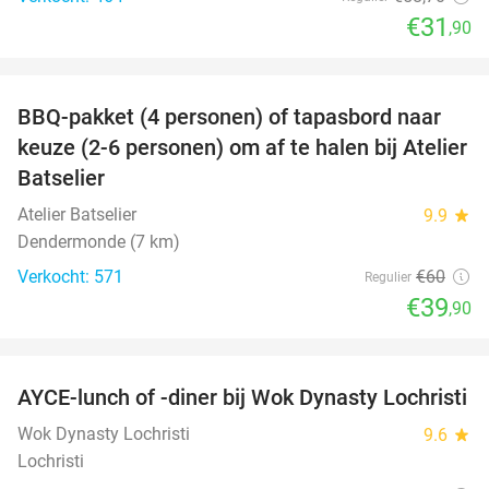
€31
,90
favorite_border
BBQ-pakket (4 personen) of tapasbord naar
34%
keuze (2-6 personen) om af te halen bij Atelier
Batselier
Atelier Batselier
9.9
star
Dendermonde (7 km)
Verkocht: 571
€60
Regulier
€39
,90
favorite_border
AYCE-lunch of -diner bij Wok Dynasty Lochristi
17%
Wok Dynasty Lochristi
9.6
star
Lochristi