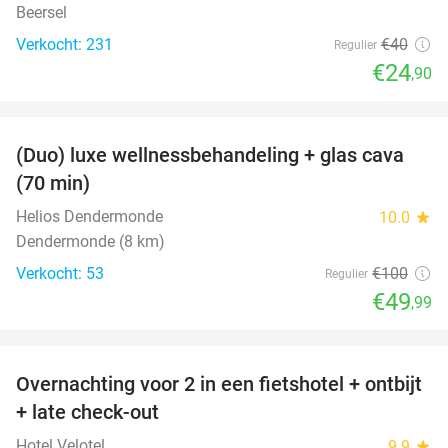
Beersel
Verkocht: 231
€40
Regulier
€24
,90
favorite_border
(Duo) luxe wellnessbehandeling + glas cava
50%
(70 min)
Helios Dendermonde
10.0
star
Dendermonde (8 km)
Verkocht: 53
€100
Regulier
€49
,99
favorite_border
Overnachting voor 2 in een fietshotel + ontbijt
19%
+ late check-out
Hotel Velotel
9.9
star