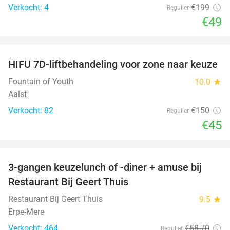
Verkocht: 4
€199
Regulier
€49
favorite_border
HIFU 7D-liftbehandeling voor zone naar keuze
70%
Fountain of Youth
10.0
star
Aalst
Verkocht: 82
€150
Regulier
€45
favorite_border
3-gangen keuzelunch of -diner + amuse bij
46%
Restaurant Bij Geert Thuis
Restaurant Bij Geert Thuis
9.5
star
Erpe-Mere
Verkocht: 464
€58
,70
Regulier