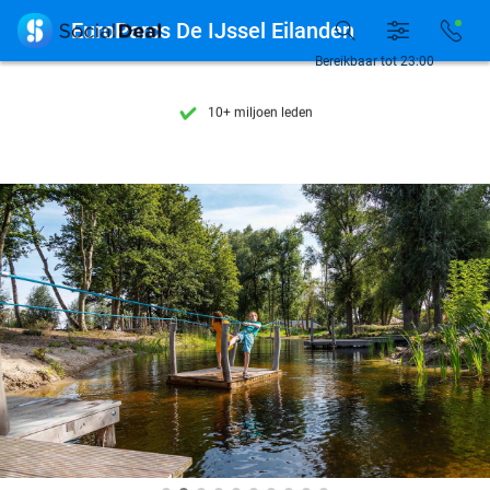
Ontdek 15.000+ deals

EuroParcs De IJssel Eilanden
7 dagen per week beschikbaar
Bereikbaar tot 23:00
10+ miljoen leden
9,4
op basis van
206.084 reviews
Ontdek 15.000+ deals
7 dagen per week beschikbaar
10+ miljoen leden