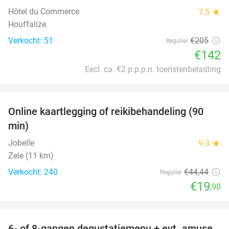
Hôtel du Commerce
7.5
star
Houffalize
Verkocht: 51
€205
Regulier
€142
Excl. ca. €2 p.p.p.n. toeristenbelasting
favorite_border
Online kaartlegging of reikibehandeling (90
55%
min)
Jobelle
9.3
star
Zele (11 km)
Verkocht: 240
€44
,44
Regulier
€19
,90
favorite_border
6- of 8-gangen degustatiemenu + evt. amuse