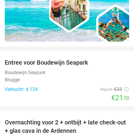
favorite_border
Entree voor Boudewijn Seapark
35%
Boudewijn Seapark
Brugge
Verkocht: 4.124
€33
Regulier
€21
,50
favorite_border
Overnachting voor 2 + ontbijt + late check-out
31%
+ glas cava in de Ardennen