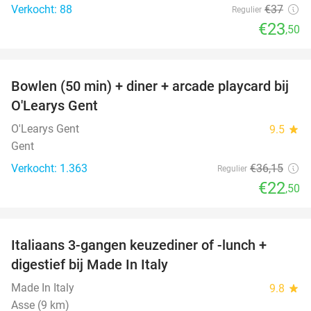
Verkocht: 88
€37
Regulier
€23
,50
favorite_border
Bowlen (50 min) + diner + arcade playcard bij
38%
O'Learys Gent
O'Learys Gent
9.5
star
Gent
Verkocht: 1.363
€36
,15
Regulier
€22
,50
favorite_border
Italiaans 3-gangen keuzediner of -lunch +
29%
digestief bij Made In Italy
Made In Italy
9.8
star
Asse (9 km)