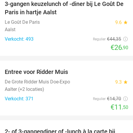
3-gangen keuzelunch of -diner bij Le Goût De
39%
Paris in hartje Aalst
Le Goût De Paris
9.6
star
Aalst
Verkocht: 493
€44
,35
Regulier
€26
,90
favorite_border
Entree voor Ridder Muis
22%
NEW
TODAY
De Grote Ridder Muis Doe-Expo
9.3
star
Aalter (+2 locaties)
Verkocht: 371
€14
,70
Regulier
€11
,50
favorite_border
2- of 3-gangendiner of -lunch à la carte bij