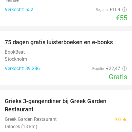
Temse
Verkocht: 652
€109
Regulier
€55
favorite_border
100%
75 dagen gratis luisterboeken en e-books
BookBeat
Stockholm
Verkocht: 39.286
€22
,47
Regulier
Gratis
favorite_border
Grieks 3-gangendiner bij Greek Garden
36%
Restaurant
Greek Garden Restaurant
9.0
star
Dilbeek (13 km)