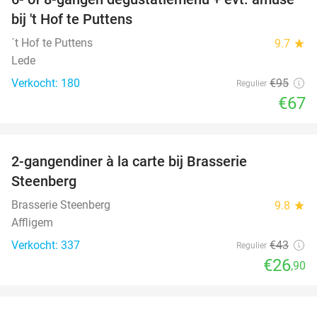
29%
bij 't Hof te Puttens
´t Hof te Puttens
9.7
star
Lede
Verkocht: 180
€95
Regulier
€67
favorite_border
2-gangendiner à la carte bij Brasserie
37%
Steenberg
Brasserie Steenberg
9.8
star
Affligem
Verkocht: 337
€43
Regulier
€26
,90
favorite_border