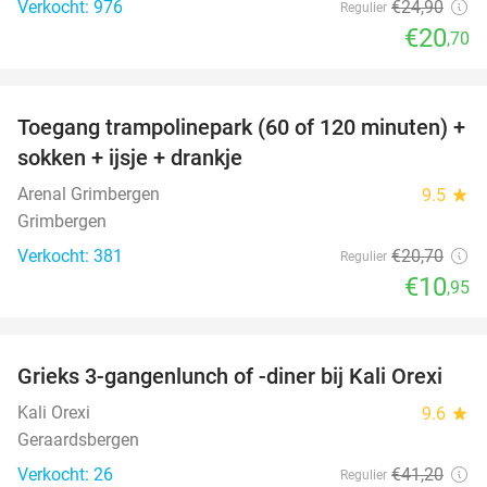
Verkocht: 976
€24
,90
Regulier
€20
,70
favorite_border
Toegang trampolinepark (60 of 120 minuten) +
47%
sokken + ijsje + drankje
Arenal Grimbergen
9.5
star
Grimbergen
Verkocht: 381
€20
,70
Regulier
€10
,95
favorite_border
Grieks 3-gangenlunch of -diner bij Kali Orexi
47%
Kali Orexi
9.6
star
Geraardsbergen
Verkocht: 26
€41
,20
Regulier