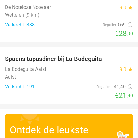
De Noteloze Notelaar
9.0
star
Wetteren (9 km)
Verkocht: 388
€69
Regulier
€28
,90
favorite_border
Spaans tapasdiner bij La Bodeguita
47%
La Bodeguita Aalst
9.0
star
Aalst
Verkocht: 191
€41
,40
Regulier
€21
,90
Ontdek de leukste