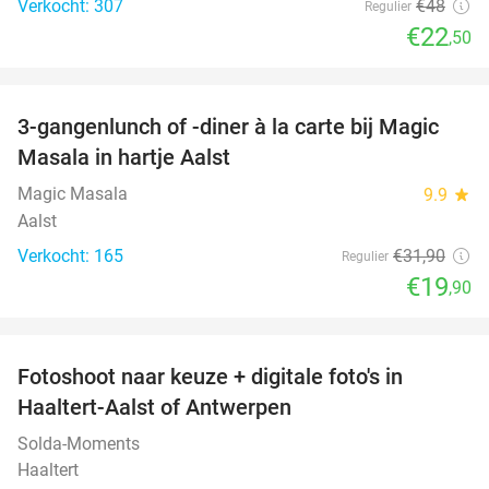
Verkocht: 307
€48
Regulier
€22
,50
favorite_border
3-gangenlunch of -diner à la carte bij Magic
38%
Masala in hartje Aalst
Magic Masala
9.9
star
Aalst
Verkocht: 165
€31
,90
Regulier
€19
,90
favorite_border
Fotoshoot naar keuze + digitale foto's in
75%
Haaltert-Aalst of Antwerpen
Solda-Moments
Haaltert