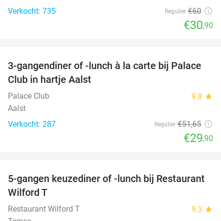
Verkocht: 735
€60
Regulier
€30
,90
favorite_border
3-gangendiner of -lunch à la carte bij Palace
42%
Club in hartje Aalst
Palace Club
9.8
star
Aalst
Verkocht: 287
€51
,65
Regulier
€29
,90
favorite_border
5-gangen keuzediner of -lunch bij Restaurant
50%
Wilford T
Restaurant Wilford T
9.3
star