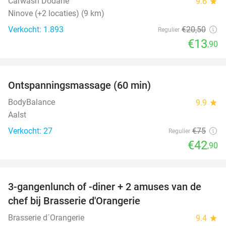
Carwash Dodane
9.6
star
Ninove (+2 locaties) (9 km)
Verkocht: 1.893
€20
,50
Regulier
€13
,90
favorite_border
Ontspanningsmassage (60 min)
43%
BodyBalance
9.9
star
Aalst
Verkocht: 27
€75
Regulier
€42
,90
favorite_border
3-gangenlunch of -diner + 2 amuses van de
48%
chef bij Brasserie d'Orangerie
Brasserie d´Orangerie
9.4
star