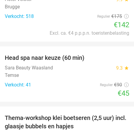
Brugge
Verkocht: 518
€175
Regulier
€142
Excl. ca. €4 p.p.p.n. toeristenbelasting
favorite_border
Head spa naar keuze (60 min)
50%
Sara Beauty Waasland
9.3
star
Temse
Verkocht: 41
€90
Regulier
€45
favorite_border
Thema-workshop klei boetseren (2,5 uur) incl.
50%
glaasje bubbels en hapjes