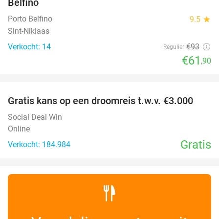
Belfino
TODAY
Porto Belfino
9.5
star
Sint-Niklaas
Verkocht: 14
€93
Regulier
€61
,90
favorite_border
Gratis kans op een droomreis t.w.v. €3.000
Social Deal Win
Online
Gratis
Verkocht: 184.984