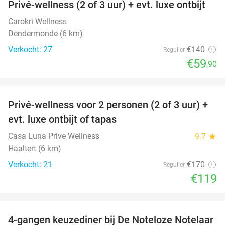
Privé-wellness (2 of 3 uur) + evt. luxe ontbijt
57%
Carokri Wellness
Dendermonde (6 km)
Verkocht: 27
€140
Regulier
€59
,90
favorite_border
Privé-wellness voor 2 personen (2 of 3 uur) +
30%
evt. luxe ontbijt of tapas
Casa Luna Prive Wellness
9.7
star
Haaltert (6 km)
Verkocht: 21
€170
Regulier
€119
favorite_border
4-gangen keuzediner bij De Noteloze Notelaar
58%