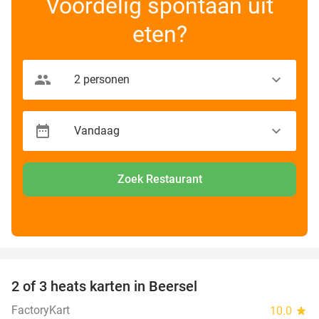
Voordelig spontaan uit
eten?
Zoek Restaurant
favorite_border
2 of 3 heats karten in Beersel
38%
FactoryKart
10.0
star