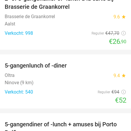
44%
Brasserie de Graankorrel
Brasserie de Graankorrel
9.6
star
Aalst
Verkocht: 998
€47
,70
Regulier
€26
,90
favorite_border
5-gangenlunch of -diner
45%
Oltra
9.4
star
Ninove (9 km)
Verkocht: 540
€94
Regulier
€52
favorite_border
5-gangendiner of -lunch + amuses bij Porto
33%
NEW