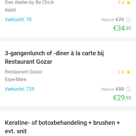
Den Atelier by Be Chick
9.4
star
Aalst
Verkocht: 70
€70
Regulier
€34
,90
favorite_border
3-gangenlunch of -diner à la carte bij
49%
Restaurant Gozar
Restaurant Gozar
9.8
star
Erpe-Mere
Verkocht: 729
€59
Regulier
€29
,90
favorite_border
Keratine- of botoxbehandeling + brushen +
50%
evt. snit