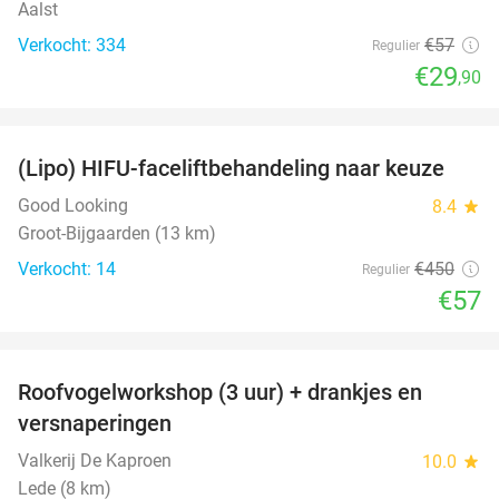
Aalst
Verkocht: 334
€57
Regulier
€29
,90
favorite_border
(Lipo) HIFU-faceliftbehandeling naar keuze
87%
Good Looking
8.4
star
Groot-Bijgaarden (13 km)
Verkocht: 14
€450
Regulier
€57
favorite_border
Roofvogelworkshop (3 uur) + drankjes en
49%
versnaperingen
Valkerij De Kaproen
10.0
star
Lede (8 km)