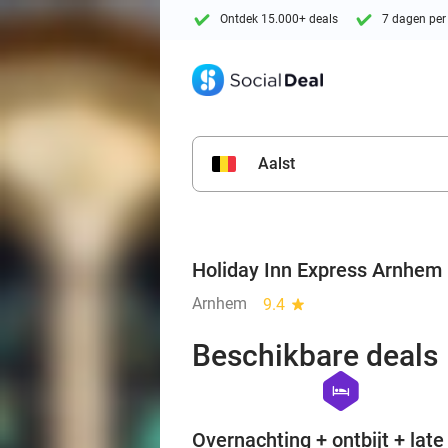
Ontdek 15.000+ deals
7 dagen per
Aalst
Holiday Inn Express Arnhem
Arnhem
9.4
star
Beschikbare deals
hexagon
hotel
Overnachting + ontbijt + late