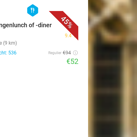
favorite_border
hexagon
food
45%
ngenlunch of -diner
9.4
star
e (9 km)
cht: 536
€94
Regulier
€52