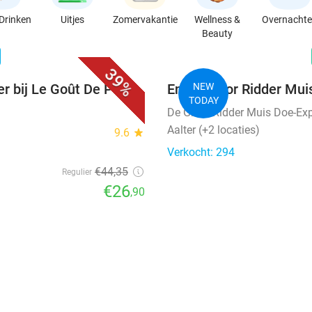
Drinken
Uitjes
Zomervakantie
Wellness &
Overnacht
Beauty
favorite_border
n
39%
r bij Le Goût De Paris
Entree voor Ridder Mui
NEW
TODAY
De Grote Ridder Muis Doe-Ex
Aalter (+2 locaties)
9.6
star
Verkocht: 294
€44
,35
Regulier
€26
,90