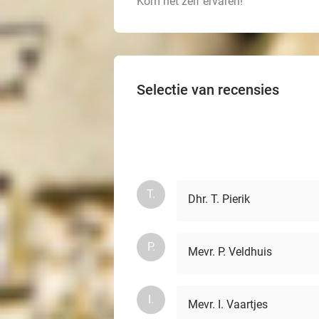
Kom het zelf ervaren!
Selectie van recensies
T.
Dhr. T. Pierik
P.
Mevr. P. Veldhuis
I.
Mevr. I. Vaartjes