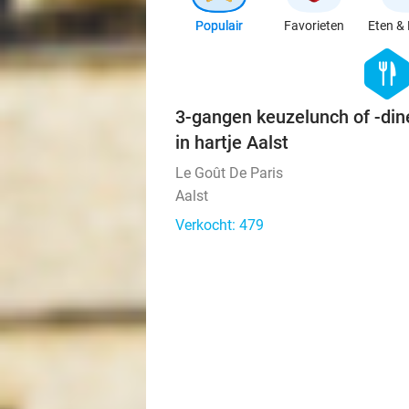
Populair
Favorieten
Eten & 
hexago
food
3-gangen keuzelunch of -dine
in hartje Aalst
Le Goût De Paris
Aalst
Verkocht: 479