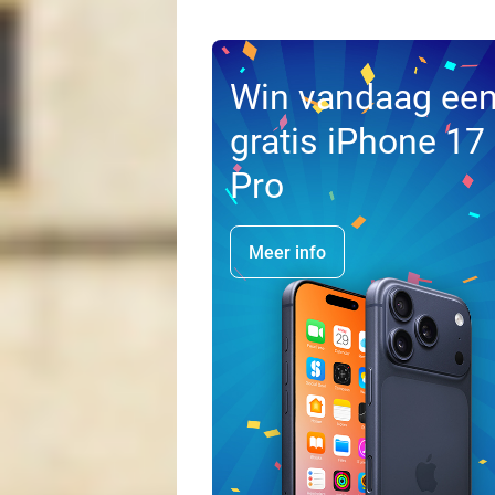
Win vandaag ee
gratis iPhone 17
Pro
Meer info