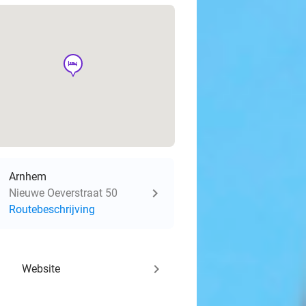
hotel
Arnhem
Nieuwe Oeverstraat 50
Routebeschrijving
keyboard_arrow_right
Website