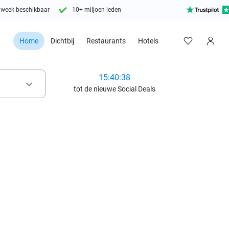
 week beschikbaar
10+ miljoen leden
Home
Dichtbij
Restaurants
Hotels
15:40:36
keyboard_arrow_down
tot de nieuwe Social Deals
favorite_border