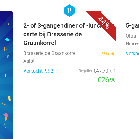
favorite_border
hexagon
food
44%
n
2- of 3-gangendiner of -lunch à la
5-ga
carte bij Brasserie de
Oltra
Graankorrel
Ninov
Brasserie de Graankorrel
9.6
star
Verko
Aalst
Verkocht: 992
€47
,70
Regulier
€26
,90