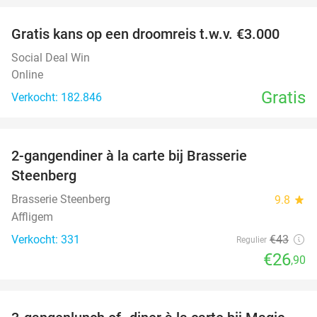
Gratis kans op een droomreis t.w.v. €3.000
Social Deal Win
Online
Gratis
Verkocht: 182.846
favorite_border
2-gangendiner à la carte bij Brasserie
37%
Steenberg
Brasserie Steenberg
9.8
star
Affligem
Verkocht: 331
€43
Regulier
€26
,90
favorite_border