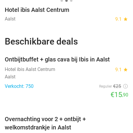
Hotel ibis Aalst Centrum
Aalst
9.1
star
Beschikbare deals
favorite_border
Ontbijtbuffet + glas cava bij Ibis in Aalst
SOLD
OUT
Hotel ibis Aalst Centrum
9.1
star
Aalst
Verkocht: 750
€25
Regulier
€15
,90
favorite_border
Overnachting voor 2 + ontbijt +
welkomstdrankje in Aalst