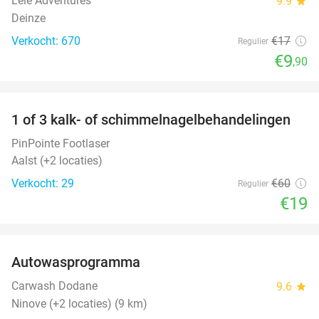
Leie Adventures
9.9
star
Deinze
Verkocht: 670
€17
Regulier
€9
,90
favorite_border
1 of 3 kalk- of schimmelnagelbehandelingen
68%
PinPointe Footlaser
Aalst (+2 locaties)
Verkocht: 29
€60
Regulier
€19
favorite_border
Autowasprogramma
32%
Carwash Dodane
9.6
star
Ninove (+2 locaties) (9 km)