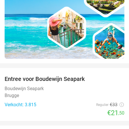
favorite_border
Entree voor Boudewijn Seapark
35%
Boudewijn Seapark
Brugge
Verkocht: 3.815
€33
Regulier
€21
,50
favorite_border