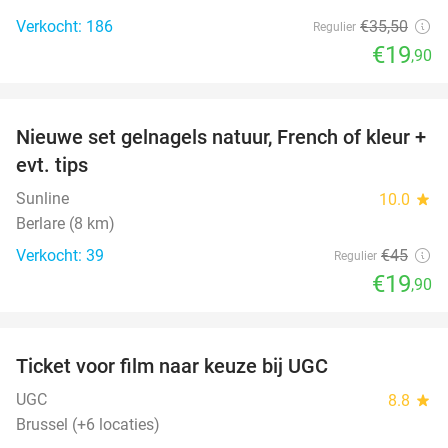
Verkocht: 186
€35
,50
Regulier
€19
,90
favorite_border
Nieuwe set gelnagels natuur, French of kleur +
56%
evt. tips
Sunline
10.0
star
Berlare (8 km)
Verkocht: 39
€45
Regulier
€19
,90
favorite_border
Ticket voor film naar keuze bij UGC
38%
UGC
8.8
star
Brussel (+6 locaties)