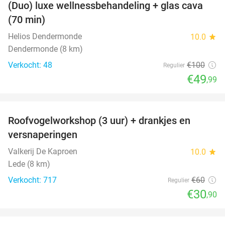
(Duo) luxe wellnessbehandeling + glas cava
50%
(70 min)
Helios Dendermonde
10.0
star
Dendermonde (8 km)
Verkocht: 48
€100
Regulier
€49
,99
favorite_border
Roofvogelworkshop (3 uur) + drankjes en
49%
versnaperingen
Valkerij De Kaproen
10.0
star
Lede (8 km)
Verkocht: 717
€60
Regulier
€30
,90
favorite_border