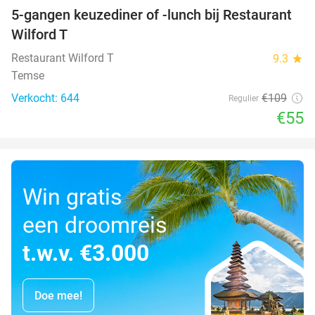
5-gangen keuzediner of -lunch bij Restaurant
50%
Wilford T
Restaurant Wilford T
9.3
star
Temse
Verkocht: 644
€109
Regulier
€55
Win gratis
een droomreis
t.w.v. €3.000
Doe mee!