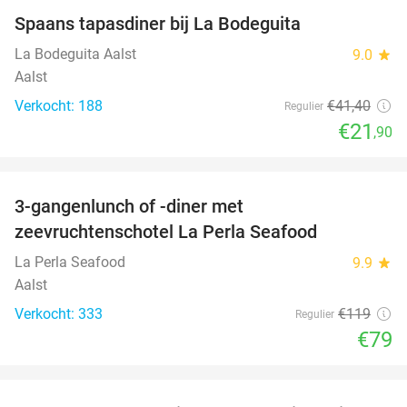
Spaans tapasdiner bij La Bodeguita
47%
La Bodeguita Aalst
9.0
star
Aalst
Verkocht: 188
€41
,40
Regulier
€21
,90
favorite_border
3-gangenlunch of -diner met
34%
zeevruchtenschotel La Perla Seafood
La Perla Seafood
9.9
star
Aalst
Verkocht: 333
€119
Regulier
€79
favorite_border