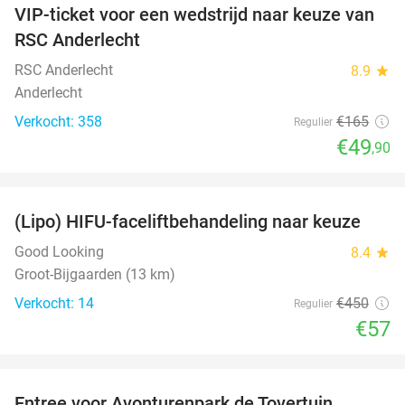
VIP-ticket voor een wedstrijd naar keuze van
70%
RSC Anderlecht
RSC Anderlecht
8.9
star
Anderlecht
Verkocht: 358
€165
Regulier
€49
,90
favorite_border
(Lipo) HIFU-faceliftbehandeling naar keuze
87%
Good Looking
8.4
star
Groot-Bijgaarden (13 km)
Verkocht: 14
€450
Regulier
€57
favorite_border
Entree voor Avonturenpark de Tovertuin