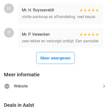
H.
Mr. H. Ruysseveldt
vlotte aankoop en afhandeling. veel keuze
P.
Mr. P. Vereecken
zeer lekker en verzorgd ontbijt. Een aanrader
Meer weergeven
Meer informatie
Website
favorite_border
Deals in Aalst