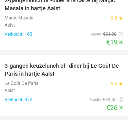
3-gangenlunch of -diner à la carte bij Magic
38%
Masala in hartje Aalst
Magic Masala
9.9
star
Aalst
Verkocht: 163
€31
,90
Regulier
€19
,90
favorite_border
3-gangen keuzelunch of -diner bij Le Goût De
39%
Paris in hartje Aalst
Le Goût De Paris
9.6
star
Aalst
Verkocht: 472
€44
,35
Regulier
€26
,90
favorite_border