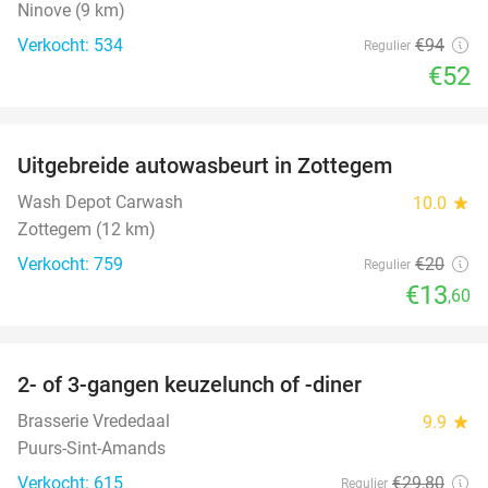
Ninove (9 km)
Verkocht: 534
€94
Regulier
€52
favorite_border
Uitgebreide autowasbeurt in Zottegem
32%
Wash Depot Carwash
10.0
star
Zottegem (12 km)
Verkocht: 759
€20
Regulier
€13
,60
favorite_border
2- of 3-gangen keuzelunch of -diner
50%
Brasserie Vrededaal
9.9
star
Puurs-Sint-Amands
Verkocht: 615
€29
,80
Regulier