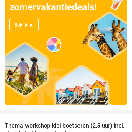
zomervakantiedeals
!
Bekijk nu
favorite_border
Thema-workshop klei boetseren (2,5 uur) incl.
50%