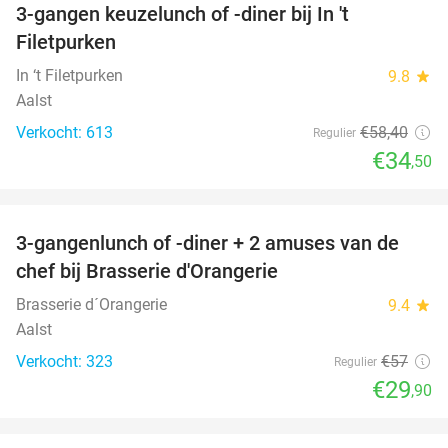
3-gangen keuzelunch of -diner bij In 't
41%
Filetpurken
In ‘t Filetpurken
9.8
star
Aalst
Verkocht: 613
€58
,40
Regulier
€34
,50
favorite_border
3-gangenlunch of -diner + 2 amuses van de
48%
chef bij Brasserie d'Orangerie
Brasserie d´Orangerie
9.4
star
Aalst
Verkocht: 323
€57
Regulier
€29
,90