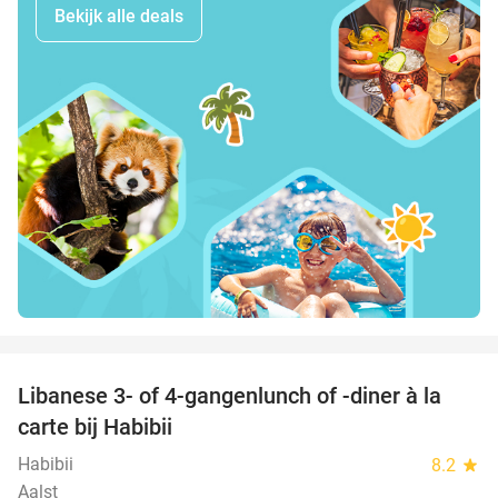
Bekijk alle deals
favorite_border
Libanese 3- of 4-gangenlunch of -diner à la
44%
carte bij Habibii
Habibii
8.2
star
Aalst