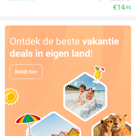
€14
,90
Ontdek de beste
vakantie
deals in eigen land
!
Bekijk hier