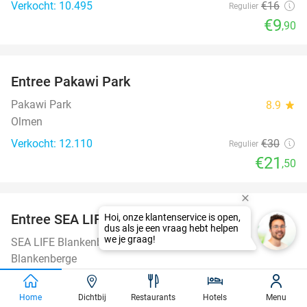
Verkocht: 10.495
€16
Regulier
€9
,90
favorite_border
Entree Pakawi Park
28%
Pakawi Park
8.9
star
Olmen
Verkocht: 12.110
€30
Regulier
€21
,50
favorite_border
Entree SEA LIFE Blankenberge
20%
SEA LIFE Blankenberge
Blankenberge
Verkocht: 10.557
€21
Regulier
€16
Home
Dichtbij
Restaurants
Hotels
Menu
,80