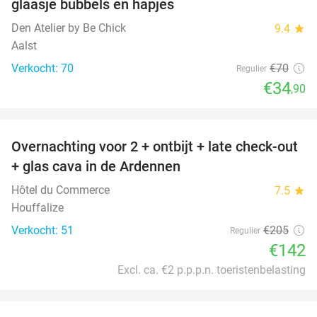
glaasje bubbels en hapjes
Den Atelier by Be Chick
9.4
star
Aalst
Verkocht: 70
€70
Regulier
€34
,90
favorite_border
Overnachting voor 2 + ontbijt + late check-out
31%
+ glas cava in de Ardennen
Hôtel du Commerce
7.5
star
Houffalize
Verkocht: 51
€205
Regulier
€142
Excl. ca. €2 p.p.p.n. toeristenbelasting
favorite_border