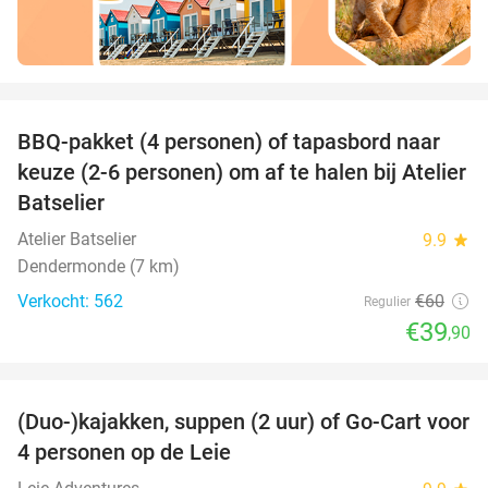
favorite_border
BBQ-pakket (4 personen) of tapasbord naar
34%
keuze (2-6 personen) om af te halen bij Atelier
Batselier
Atelier Batselier
9.9
star
Dendermonde (7 km)
Verkocht: 562
€60
Regulier
€39
,90
favorite_border
(Duo-)kajakken, suppen (2 uur) of Go-Cart voor
42%
4 personen op de Leie