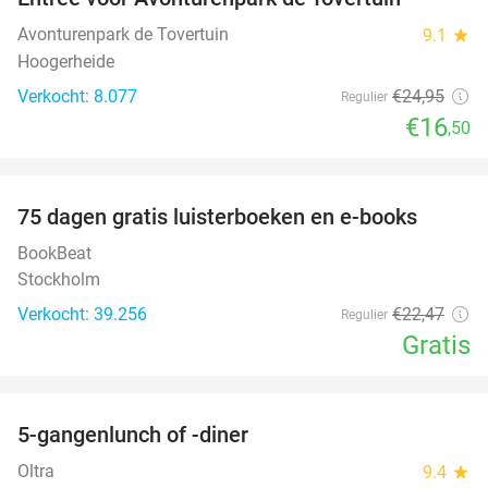
34%
Avonturenpark de Tovertuin
9.1
star
Hoogerheide
Verkocht: 8.077
€24
,95
Regulier
€16
,50
favorite_border
100%
75 dagen gratis luisterboeken en e-books
BookBeat
Stockholm
Verkocht: 39.256
€22
,47
Regulier
Gratis
favorite_border
5-gangenlunch of -diner
45%
Oltra
9.4
star