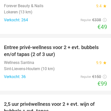
Forever Beauty & Nails
9.4
star
Lokeren (13 km)
Verkocht: 264
€338
Regulier
€49
favorite_border
Entree privé-wellness voor 2 + evt. bubbels
34%
en/of tapas (2 of 3 uur)
Wellness Santina
9.9
star
Sint-Lievens-Houtem (10 km)
Verkocht: 36
€150
Regulier
€99
favorite_border
2,5 uur privéwellness voor 2 + evt. wijn of
26%
bubbels + evt. tapas