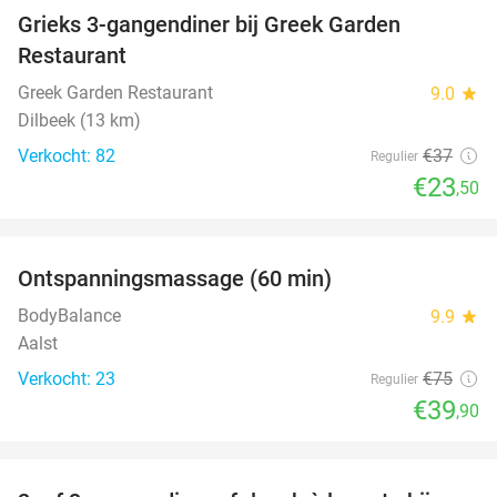
Grieks 3-gangendiner bij Greek Garden
36%
Restaurant
Greek Garden Restaurant
9.0
star
Dilbeek (13 km)
Verkocht: 82
€37
Regulier
€23
,50
favorite_border
Ontspanningsmassage (60 min)
47%
BodyBalance
9.9
star
Aalst
Verkocht: 23
€75
Regulier
€39
,90
favorite_border