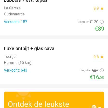
La Cereza
9.9
star
Oudenaarde
Verkocht: 157
€120
Regulier
€89
favorite_border
Luxe ontbijt + glas cava
39%
Toertjen
9.6
star
Hamme (15 km)
Verkocht: 643
€27
Regulier
€16
,50
Ontdek de leukste