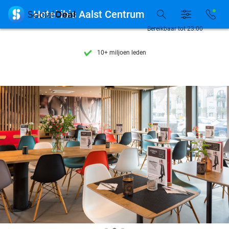
Ontdek 15.000+ deals

Hotel ibis Aalst Centrum
7 dagen per week beschikbaar
Bereikbaar tot 23:00
10+ miljoen leden
9,4
op basis van
205.900 reviews
Ontdek 15.000+ deals
7 dagen per week beschikbaar
10+ miljoen leden