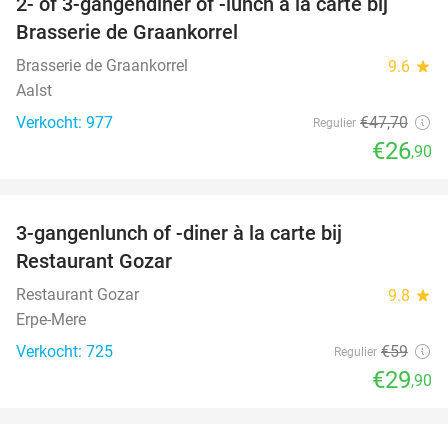
2- of 3-gangendiner of -lunch à la carte bij
44%
Brasserie de Graankorrel
Brasserie de Graankorrel
9.6
star
Aalst
Verkocht: 977
€47
,70
Regulier
€26
,90
favorite_border
3-gangenlunch of -diner à la carte bij
49%
Restaurant Gozar
Restaurant Gozar
9.8
star
Erpe-Mere
Verkocht: 725
€59
Regulier
€29
,90
favorite_border