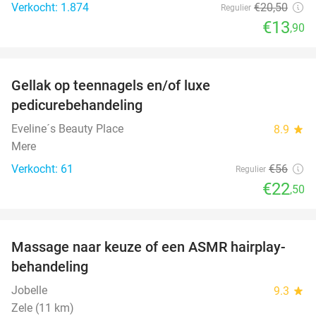
Verkocht: 1.874
€20
,50
Regulier
€13
,90
favorite_border
Gellak op teennagels en/of luxe
60%
pedicurebehandeling
Eveline´s Beauty Place
8.9
star
Mere
Verkocht: 61
€56
Regulier
€22
,50
favorite_border
Massage naar keuze of een ASMR hairplay-
43%
behandeling
Jobelle
9.3
star
Zele (11 km)