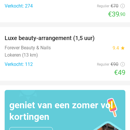
Verkocht: 274
€70
Regulier
€39
,90
favorite_border
Luxe beauty-arrangement (1,5 uur)
46%
Forever Beauty & Nails
9.4
star
Lokeren (13 km)
Verkocht: 112
€90
Regulier
€49
geniet van een zomer vol
kortingen