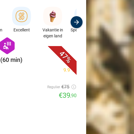
en
Excellent
Vakantie in
Speciaalzaken
Sport
eigen land
& Auto's
favorite_border
hexagon
wellness
47%
(60 min)
9.9
star
€75
Regulier
€39
,90