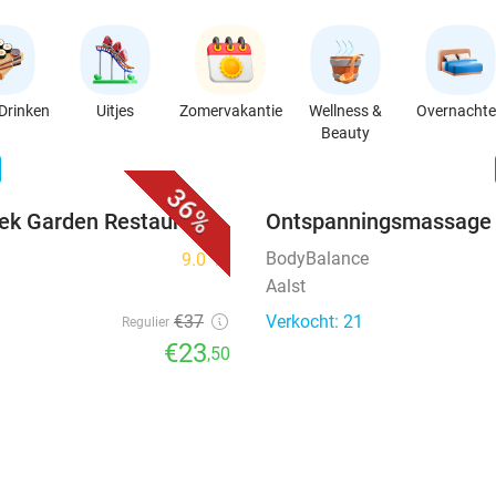
Drinken
Uitjes
Zomervakantie
Wellness &
Overnacht
Beauty
favorite_border
n
36%
eek Garden Restaurant
Ontspanningsmassage 
BodyBalance
9.0
star
Aalst
€37
Verkocht: 21
Regulier
€23
,50