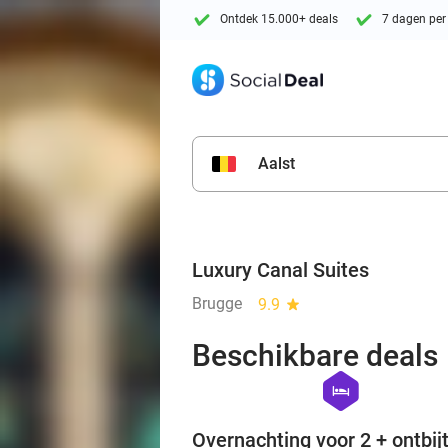
Ontdek 15.000+ deals
7 dagen per
Aalst
Luxury Canal Suites
Brugge
9.9
star
Beschikbare deals
hexagon
hotel
Overnachting voor 2 + ontbijt