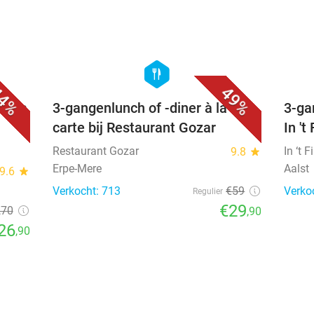
favorite_border
favorite_border
hexagon
food
4%
49%
 à la
3-gangenlunch of -diner à la
3-ga
carte bij Restaurant Gozar
In 't
Restaurant Gozar
In ‘t 
9.8
star
Erpe-Mere
Aalst
9.6
star
Verkocht: 713
€59
Verko
Regulier
€29
,70
,90
26
,90