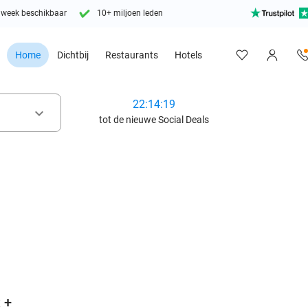
 week beschikbaar
10+ miljoen leden
Home
Dichtbij
Restaurants
Hotels
22:14:17
keyboard_arrow_down
tot de nieuwe Social Deals
favorite_border
 +