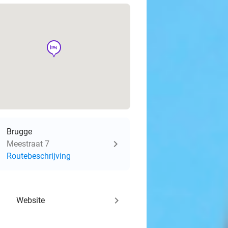
hotel
Brugge
Meestraat 7
Routebeschrijving
keyboard_arrow_right
Website