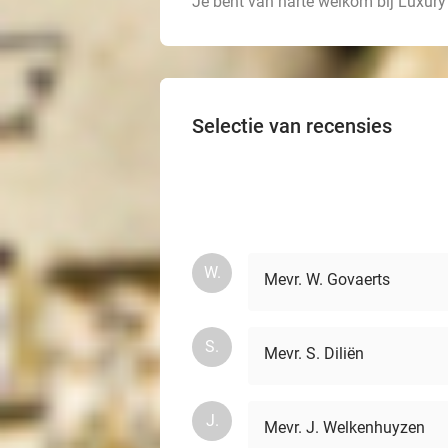
Je bent van harte welkom bij Luxury
Selectie van recensies
W.
Mevr. W. Govaerts
S.
Mevr. S. Diliën
J.
Mevr. J. Welkenhuyzen