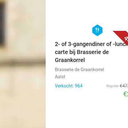
hexagon
food
4
2- of 3-gangendiner of -lunch
carte bij Brasserie de
Graankorrel
Brasserie de Graankorrel
Aalst
Verkocht: 964
€47
Regulier
€