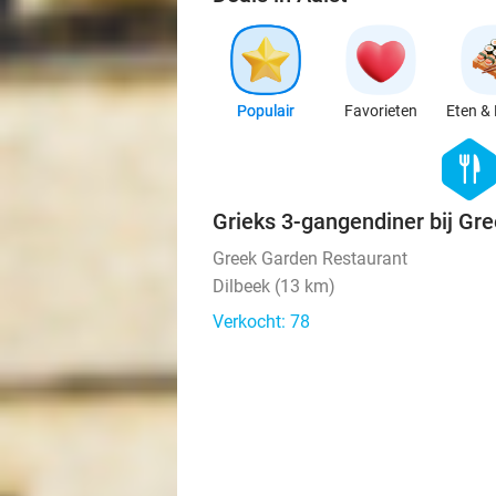
Populair
Favorieten
Eten & 
hexago
food
Grieks 3-gangendiner bij Gr
Greek Garden Restaurant
Dilbeek (13 km)
Verkocht: 78