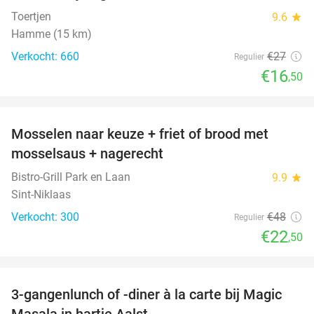
Toertjen
9.6
star
Hamme (15 km)
Verkocht: 660
€27
Regulier
€16
,50
favorite_border
Mosselen naar keuze + friet of brood met
53%
mosselsaus + nagerecht
Bistro-Grill Park en Laan
9.9
star
Sint-Niklaas
Verkocht: 300
€48
Regulier
€22
,50
favorite_border
3-gangenlunch of -diner à la carte bij Magic
38%
Masala in hartje Aalst