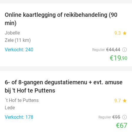
Online kaartlegging of reikibehandeling (90
55%
min)
Jobelle
9.3
star
Zele (11 km)
Verkocht: 240
€44
,44
Regulier
€19
,90
favorite_border
6- of 8-gangen degustatiemenu + evt. amuse
29%
bij 't Hof te Puttens
´t Hof te Puttens
9.7
star
Lede
Verkocht: 178
€95
Regulier
€67