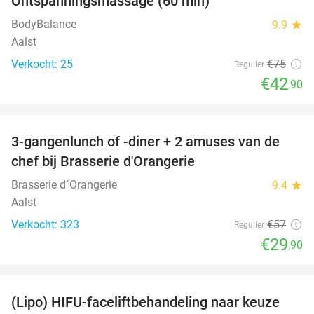
Ontspanningsmassage (60 min)
43%
BodyBalance
9.9
star
Aalst
Verkocht: 25
€75
Regulier
€42
,90
favorite_border
3-gangenlunch of -diner + 2 amuses van de
48%
chef bij Brasserie d'Orangerie
Brasserie d´Orangerie
9.4
star
Aalst
Verkocht: 323
€57
Regulier
€29
,90
favorite_border
(Lipo) HIFU-faceliftbehandeling naar keuze
87%