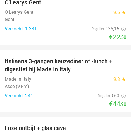
O'Learys Gent
O'Learys Gent
9.5
star
Gent
Verkocht: 1.331
€36
,15
Regulier
€22
,50
favorite_border
Italiaans 3-gangen keuzediner of -lunch +
29%
digestief bij Made In Italy
Made In Italy
9.8
star
Asse (9 km)
Verkocht: 241
€63
Regulier
€44
,90
favorite_border
Luxe ontbijt + glas cava
39%