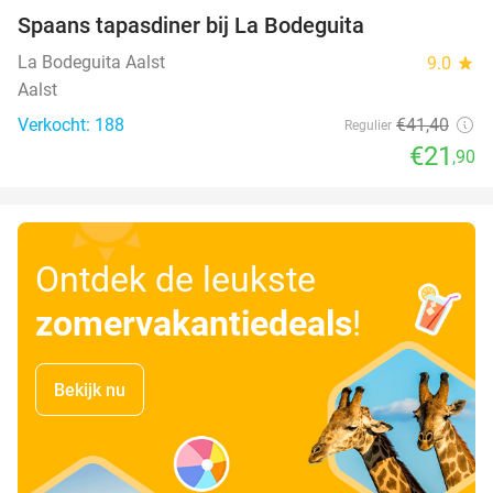
Spaans tapasdiner bij La Bodeguita
47%
La Bodeguita Aalst
9.0
star
Aalst
Verkocht: 188
€41
,40
Regulier
€21
,90
Ontdek de leukste
zomervakantiedeals
!
Bekijk nu