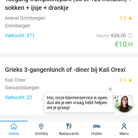
47%
sokken + ijsje + drankje
Arenal Grimbergen
9.8
star
Grimbergen
Verkocht: 371
€20
,70
Regulier
€10
,95
favorite_border
Grieks 3-gangenlunch of -diner bij Kali Orexi
47%
Kali Orexi
9.6
star
Geraardsbergen
Verkocht: 22
€41
,20
Regulier
€21
,90
favorite_border
Dagentree voor park Mondo Verde +
25%
Home
Dichtbij
Restaurants
Hotels
Menu