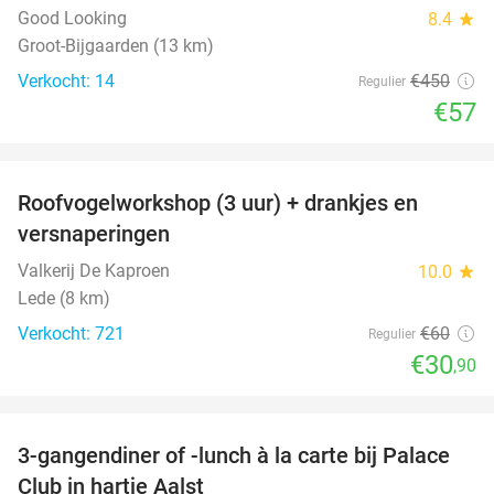
Good Looking
8.4
star
Groot-Bijgaarden (13 km)
Verkocht: 14
€450
Regulier
€57
favorite_border
Roofvogelworkshop (3 uur) + drankjes en
49%
versnaperingen
Valkerij De Kaproen
10.0
star
Lede (8 km)
Verkocht: 721
€60
Regulier
€30
,90
favorite_border
3-gangendiner of -lunch à la carte bij Palace
42%
Club in hartje Aalst