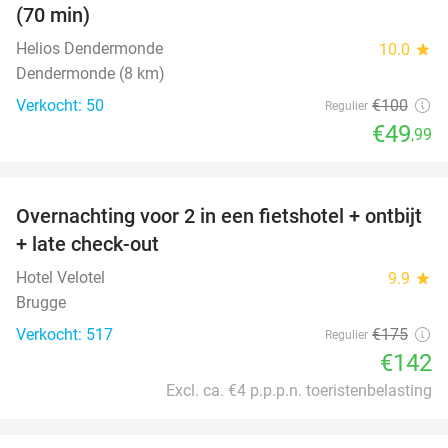
(70 min)
Helios Dendermonde
10.0
star
Dendermonde (8 km)
Verkocht: 50
€100
Regulier
€49
,99
favorite_border
Overnachting voor 2 in een fietshotel + ontbijt
19%
+ late check-out
Hotel Velotel
9.9
star
Brugge
Verkocht: 517
€175
Regulier
€142
Excl. ca. €4 p.p.p.n. toeristenbelasting
favorite_border