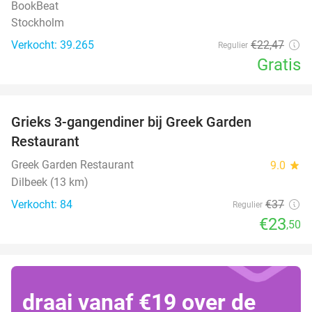
BookBeat
Stockholm
Verkocht: 39.265
€22
,47
Regulier
Gratis
favorite_border
Grieks 3-gangendiner bij Greek Garden
36%
Restaurant
Greek Garden Restaurant
9.0
star
Dilbeek (13 km)
Verkocht: 84
€37
Regulier
€23
,50
draai vanaf €19 over de