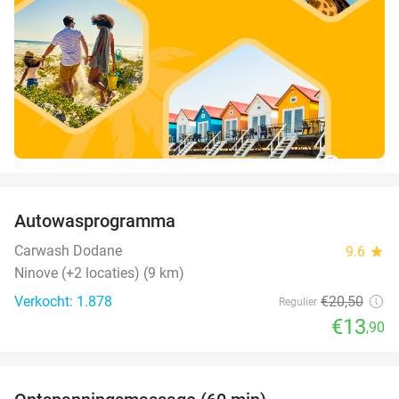
favorite_border
Autowasprogramma
32%
Carwash Dodane
9.6
star
Ninove (+2 locaties) (9 km)
Verkocht: 1.878
€20
,50
Regulier
€13
,90
favorite_border