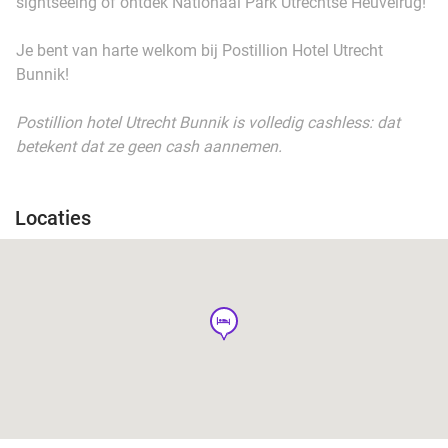
sightseeing of ontdek Nationaal Park Utrechtse Heuvelrug!
Je bent van harte welkom bij Postillion Hotel Utrecht
Bunnik!
Postillion hotel Utrecht Bunnik is volledig cashless: dat
betekent dat ze geen cash aannemen.
Locaties
hotel