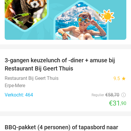
favorite_border
3-gangen keuzelunch of -diner + amuse bij
46%
Restaurant Bij Geert Thuis
Restaurant Bij Geert Thuis
9.5
star
Erpe-Mere
Verkocht: 464
€58
,70
Regulier
€31
,90
favorite_border
BBQ-pakket (4 personen) of tapasbord naar
34%