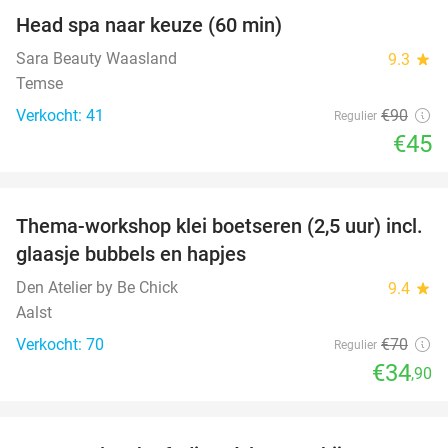
Head spa naar keuze (60 min)
50%
Sara Beauty Waasland
9.3
star
Temse
Verkocht: 41
€90
Regulier
€45
favorite_border
Thema-workshop klei boetseren (2,5 uur) incl.
50%
glaasje bubbels en hapjes
Den Atelier by Be Chick
9.4
star
Aalst
Verkocht: 70
€70
Regulier
€34
,90
favorite_border