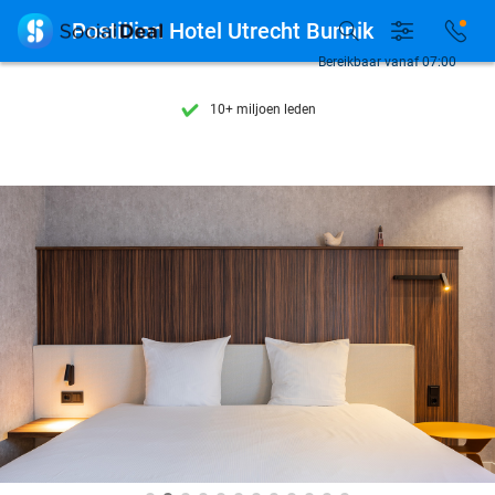
Ontdek 15.000+ deals

Postillion Hotel Utrecht Bunnik
7 dagen per week beschikbaar
Bereikbaar vanaf 07:00
10+ miljoen leden
9,4
op basis van
205.978 reviews
Ontdek 15.000+ deals
7 dagen per week beschikbaar
10+ miljoen leden