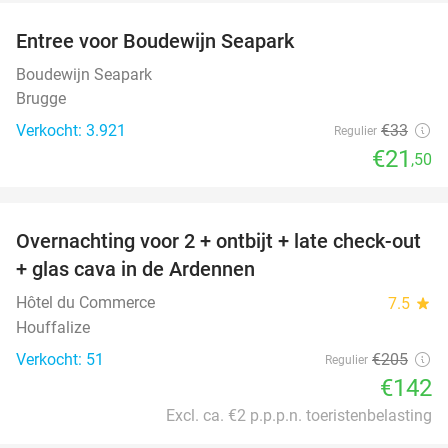
Entree voor Boudewijn Seapark
35%
Boudewijn Seapark
Brugge
Verkocht: 3.921
€33
Regulier
€21
,50
favorite_border
Overnachting voor 2 + ontbijt + late check-out
31%
+ glas cava in de Ardennen
Hôtel du Commerce
7.5
star
Houffalize
Verkocht: 51
€205
Regulier
€142
Excl. ca. €2 p.p.p.n. toeristenbelasting
favorite_border