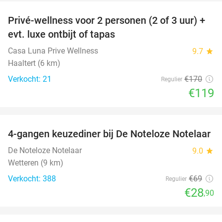
Privé-wellness voor 2 personen (2 of 3 uur) +
30%
evt. luxe ontbijt of tapas
Casa Luna Prive Wellness
9.7
star
Haaltert (6 km)
Verkocht: 21
€170
Regulier
€119
favorite_border
4-gangen keuzediner bij De Noteloze Notelaar
58%
De Noteloze Notelaar
9.0
star
Wetteren (9 km)
Verkocht: 388
€69
Regulier
€28
,90
favorite_border