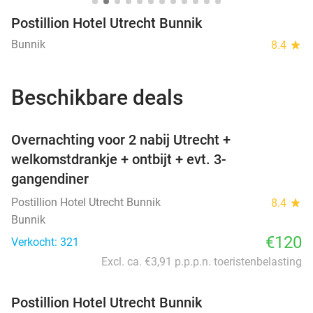
Postillion Hotel Utrecht Bunnik
Bunnik
8.4
star
Beschikbare deals
favorite_border
Overnachting voor 2 nabij Utrecht +
welkomstdrankje + ontbijt + evt. 3-
gangendiner
Postillion Hotel Utrecht Bunnik
8.4
star
Bunnik
€120
Verkocht: 321
Excl. ca. €3,91 p.p.p.n. toeristenbelasting
Postillion Hotel Utrecht Bunnik