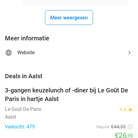
Meer weergeven
Meer informatie
Website
favorite_border
Deals in Aalst
3-gangen keuzelunch of -diner bij Le Goût De
39%
Paris in hartje Aalst
Le Goût De Paris
9.6
star
Aalst
Verkocht: 479
€44
,35
Regulier
€26
,90