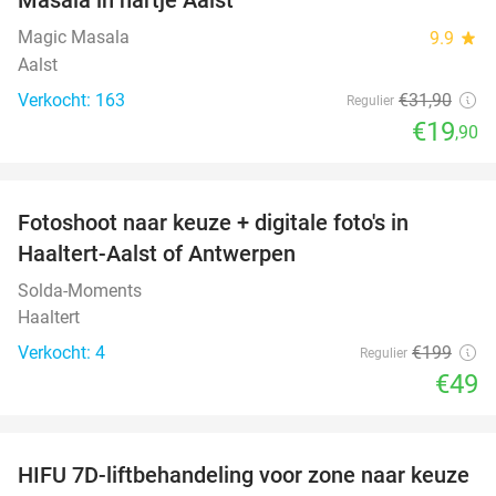
Magic Masala
9.9
star
Aalst
Verkocht: 163
€31
,90
Regulier
€19
,90
favorite_border
Fotoshoot naar keuze + digitale foto's in
75%
Haaltert-Aalst of Antwerpen
Solda-Moments
Haaltert
Verkocht: 4
€199
Regulier
€49
favorite_border
HIFU 7D-liftbehandeling voor zone naar keuze
70%