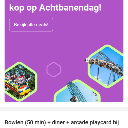
kop op Achtbanendag!
Bekijk alle deals!
favorite_border
Bowlen (50 min) + diner + arcade playcard bij
38%