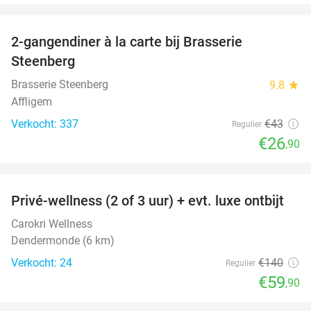
favorite_border
2-gangendiner à la carte bij Brasserie
37%
Steenberg
Brasserie Steenberg
9.8
star
Affligem
Verkocht: 337
€43
Regulier
€26
,90
favorite_border
Privé-wellness (2 of 3 uur) + evt. luxe ontbijt
57%
Carokri Wellness
Dendermonde (6 km)
Verkocht: 24
€140
Regulier
€59
,90
favorite_border