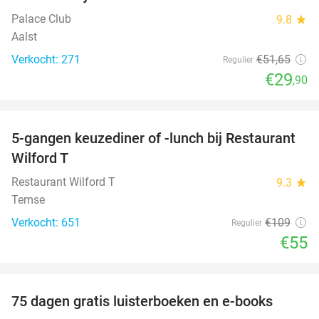
Palace Club
9.8
star
Aalst
Verkocht: 271
€51
,65
Regulier
€29
,90
favorite_border
5-gangen keuzediner of -lunch bij Restaurant
50%
Wilford T
Restaurant Wilford T
9.3
star
Temse
Verkocht: 651
€109
Regulier
€55
favorite_border
100%
75 dagen gratis luisterboeken en e-books