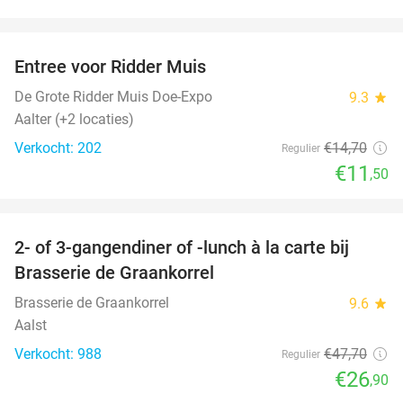
favorite_border
Entree voor Ridder Muis
22%
NEW
TODAY
De Grote Ridder Muis Doe-Expo
9.3
star
Aalter (+2 locaties)
Verkocht: 202
€14
,70
Regulier
€11
,50
favorite_border
2- of 3-gangendiner of -lunch à la carte bij
44%
Brasserie de Graankorrel
Brasserie de Graankorrel
9.6
star
Aalst
Verkocht: 988
€47
,70
Regulier
€26
,90