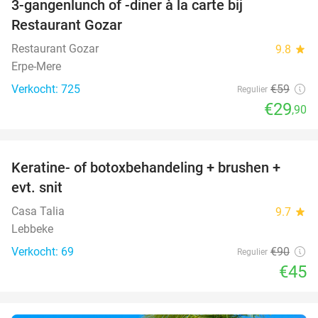
3-gangenlunch of -diner à la carte bij
49%
Restaurant Gozar
Restaurant Gozar
9.8
star
Erpe-Mere
Verkocht: 725
€59
Regulier
€29
,90
favorite_border
Keratine- of botoxbehandeling + brushen +
50%
evt. snit
Casa Talia
9.7
star
Lebbeke
Verkocht: 69
€90
Regulier
€45