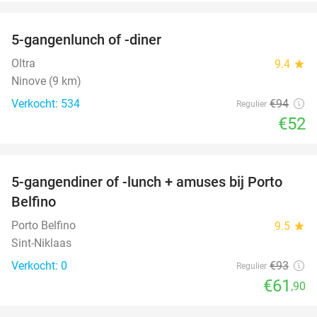
favorite_border
5-gangenlunch of -diner
45%
Oltra
9.4
star
Ninove (9 km)
Verkocht: 534
€94
Regulier
€52
favorite_border
5-gangendiner of -lunch + amuses bij Porto
33%
NEW
Belfino
TODAY
Porto Belfino
9.5
star
Sint-Niklaas
Verkocht: 0
€93
Regulier
€61
,90
favorite_border