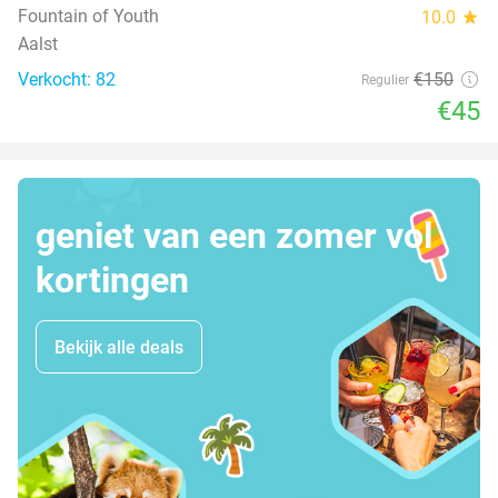
Fountain of Youth
10.0
star
Aalst
Verkocht: 82
€150
Regulier
€45
geniet van een zomer vol
kortingen
Bekijk alle deals