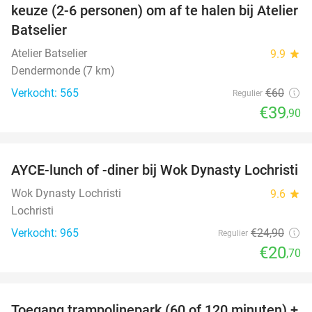
keuze (2-6 personen) om af te halen bij Atelier
Batselier
Atelier Batselier
9.9
star
Dendermonde (7 km)
Verkocht: 565
€60
Regulier
€39
,90
favorite_border
AYCE-lunch of -diner bij Wok Dynasty Lochristi
17%
Wok Dynasty Lochristi
9.6
star
Lochristi
Verkocht: 965
€24
,90
Regulier
€20
,70
favorite_border
Toegang trampolinepark (60 of 120 minuten) +