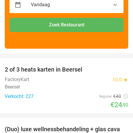
Zoek Restaurant
favorite_border
2 of 3 heats karten in Beersel
38%
FactoryKart
10.0
star
Beersel
Verkocht: 227
€40
Regulier
€24
,90
favorite_border
(Duo) luxe wellnessbehandeling + glas cava
50%