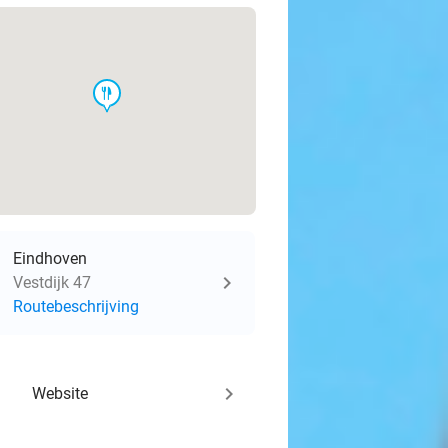
food
Eindhoven
Vestdijk 47
Routebeschrijving
keyboard_arrow_right
Website