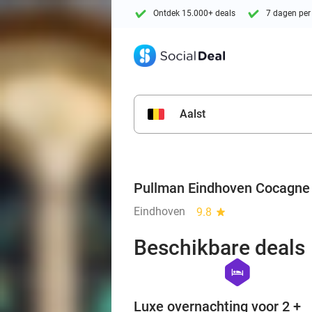
Ontdek 15.000+ deals
7 dagen per
Aalst
Pullman Eindhoven Cocagne
Eindhoven
9.8
star
Beschikbare deals
hexagon
hotel
Luxe overnachting voor 2 +