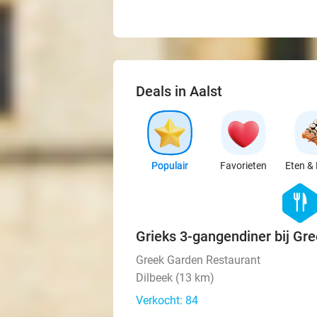
Deals in Aalst
Populair
Favorieten
Eten & 
hexago
food
Grieks 3-gangendiner bij Gr
Greek Garden Restaurant
Dilbeek (13 km)
Verkocht: 84