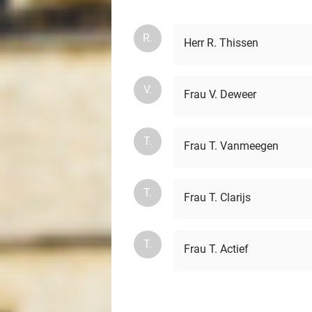
R.
Herr R. Thissen
V.
Frau V. Deweer
T.
Frau T. Vanmeegen
T.
Frau T. Clarijs
T.
Frau T. Actief