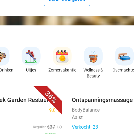
Drinken
Uitjes
Zomervakantie
Wellness &
Overnacht
Beauty
favorite_border
n
36%
eek Garden Restaurant
Ontspanningsmassage 
BodyBalance
9.0
star
Aalst
€37
Verkocht: 23
Regulier