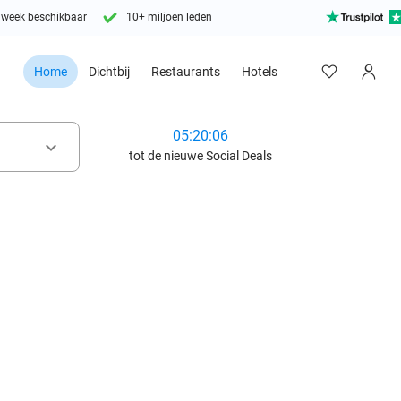
 week beschikbaar
10+ miljoen leden
Home
Dichtbij
Restaurants
Hotels
05:20:04
keyboard_arrow_down
tot de nieuwe Social Deals
favorite_border