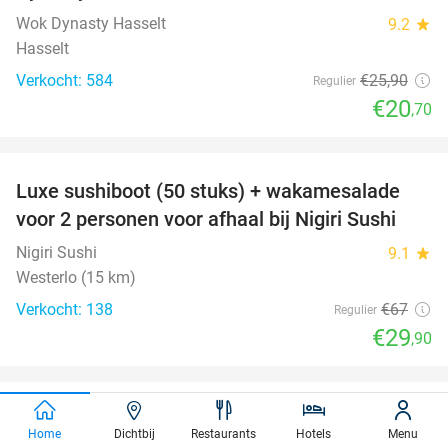
Wok Dynasty Hasselt
9.2
star
Hasselt
Verkocht: 584
€25
,90
Regulier
€20
,70
favorite_border
Luxe sushiboot (50 stuks) + wakamesalade
55%
voor 2 personen voor afhaal bij Nigiri Sushi
Nigiri Sushi
9.1
star
Westerlo (15 km)
Verkocht: 138
€67
Regulier
€29
,90
favorite_border
Entree voor GaiaZOO
14%
Home
Dichtbij
Restaurants
Hotels
Menu