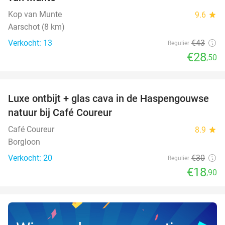
Kop van Munte
9.6
star
Aarschot (8 km)
Verkocht: 13
€43
Regulier
€28
,50
favorite_border
Luxe ontbijt + glas cava in de Haspengouwse
37%
NEW
natuur bij Café Coureur
TODAY
Café Coureur
8.9
star
Borgloon
Verkocht: 20
€30
Regulier
€18
,90