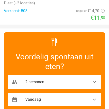
Diest (+2 locaties)
Verkocht: 508
€14
,70
Regulier
€11
,50
Voordelig spontaan uit
eten?