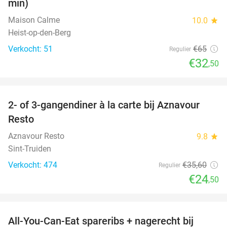
min)
Maison Calme
10.0
star
Heist-op-den-Berg
Verkocht: 51
€65
Regulier
€32
,50
favorite_border
2- of 3-gangendiner à la carte bij Aznavour
31%
Resto
Aznavour Resto
9.8
star
Sint-Truiden
Verkocht: 474
€35
,60
Regulier
€24
,50
favorite_border
All-You-Can-Eat spareribs + nagerecht bij
45%