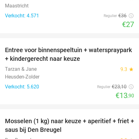
Maastricht
Verkocht: 4.571
€36
Regulier
€27
favorite_border
Entree voor binnenspeeltuin + waterspraypark
40%
+ kindergerecht naar keuze
Tarzan & Jane
9.3
star
Heusden-Zolder
Verkocht: 5.620
€23
,10
Regulier
€13
,90
favorite_border
Mosselen (1 kg) naar keuze + aperitief + friet +
34%
saus bij Den Breugel