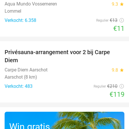
Aqua Mundo Vossemeren
9.3
star
Lommel
Verkocht: 6.358
€13
Regulier
€11
favorite_border
Privésauna-arrangement voor 2 bij Carpe
43%
Diem
Carpe Diem Aarschot
9.8
star
Aarschot (8 km)
Verkocht: 483
€210
Regulier
€119
Win gratis