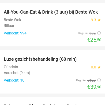
favorite_border
All-You-Can-Eat & Drink (3 uur) bij Beste Wok
20%
Beste Wok
9.3
star
Rillaar
Verkocht: 994
€32
Regulier
€25
,50
favorite_border
Luxe gezichtsbehandeling (60 min)
67%
Güzelsin
10.0
star
Aarschot (9 km)
Verkocht: 18
€120
Regulier
€39
,90
favorite_border