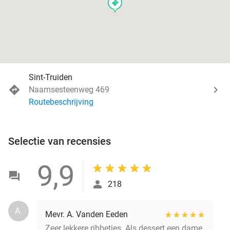
events
Sint-Truiden
Naamsesteenweg 469
Routebeschrijving
Selectie van recensies
9,9
218
A.
Mevr. A. Vanden Eeden
Zeer lekkere ribbetjes. Als dessert een dame