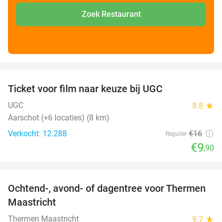
Zoek Restaurant
favorite_border
Ticket voor film naar keuze bij UGC
38%
UGC
8.8
star
Aarschot (+6 locaties) (8 km)
Verkocht: 12.288
€16
Regulier
€9
,90
favorite_border
Ochtend-, avond- of dagentree voor Thermen
25%
Maastricht
Thermen Maastricht
9.7
star