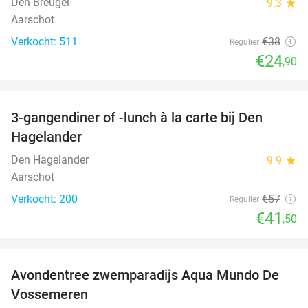
Den Breugel
9.3
star
Aarschot
Verkocht: 511
€38
Regulier
€24
,90
favorite_border
3-gangendiner of -lunch à la carte bij Den
27%
Hagelander
Den Hagelander
9.9
star
Aarschot
Verkocht: 200
€57
Regulier
€41
,50
favorite_border
Avondentree zwemparadijs Aqua Mundo De
15%
Vossemeren