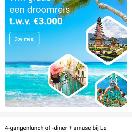
een droomreis
t.w.v. €3.000
Doe mee!
favorite_border
4-gangenlunch of -diner + amuse bij Le
39%