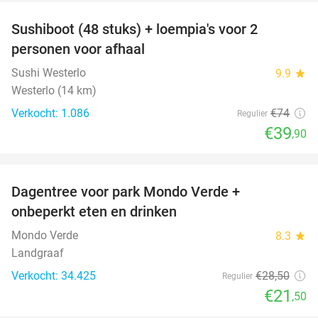
Sushiboot (48 stuks) + loempia's voor 2
46%
personen voor afhaal
Sushi Westerlo
9.9
star
Westerlo (14 km)
Verkocht: 1.086
€74
Regulier
€39
,90
favorite_border
Dagentree voor park Mondo Verde +
25%
onbeperkt eten en drinken
Mondo Verde
8.3
star
Landgraaf
Verkocht: 34.425
€28
,50
Regulier
€21
,50