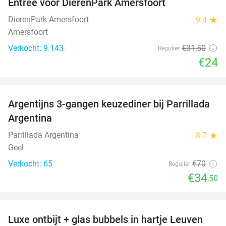
Entree voor DierenPark Amersfoort
24%
DierenPark Amersfoort
9.4
star
Amersfoort
Verkocht: 9.143
€31
,50
Regulier
€24
favorite_border
Argentijns 3-gangen keuzediner bij Parrillada
51%
Argentina
Parrillada Argentina
8.7
star
Geel
Verkocht: 65
€70
Regulier
€34
,50
favorite_border
Luxe ontbijt + glas bubbels in hartje Leuven
41%