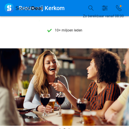
Ontdek 15.000+ deals

Brouwerij Kerkom
7 dagen per week beschikbaar
Zo bereikbaar vanaf 08:00
10+ miljoen leden
9,4
op basis van
206.237 reviews
Ontdek 15.000+ deals
7 dagen per week beschikbaar
10+ miljoen leden