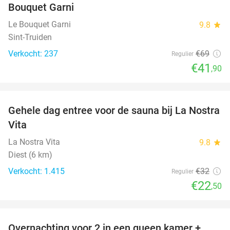
Bouquet Garni
Le Bouquet Garni
9.8
star
Sint-Truiden
Verkocht: 237
€69
Regulier
€41
,90
favorite_border
Gehele dag entree voor de sauna bij La Nostra
30%
Vita
La Nostra Vita
9.8
star
Diest (6 km)
Verkocht: 1.415
€32
Regulier
€22
,50
favorite_border
Overnachting voor 2 in een queen kamer +