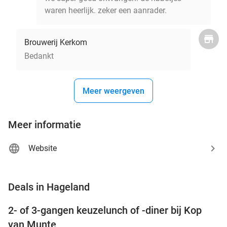
waren heerlijk. zeker een aanrader.
Brouwerij Kerkom
Bedankt
Meer weergeven
Meer informatie
Website
favorite_border
Deals in Hageland
2- of 3-gangen keuzelunch of -diner bij Kop
34%
NEW
van Munte
TODAY