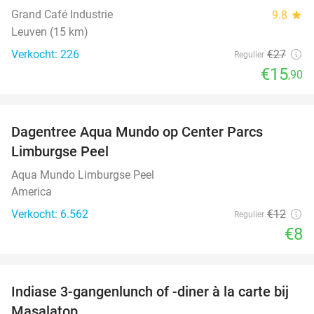
Grand Café Industrie
9.8
star
Leuven (15 km)
Verkocht: 226
€27
Regulier
€15
,90
favorite_border
Dagentree Aqua Mundo op Center Parcs
33%
Limburgse Peel
Aqua Mundo Limburgse Peel
America
Verkocht: 6.562
€12
Regulier
€8
favorite_border
Indiase 3-gangenlunch of -diner à la carte bij
43%
Masalatop