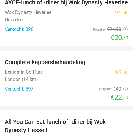
AYCE-lunch of -diner bij Wok Dynasty Heverlee
17%
Wok Dynasty Heverlee
9.2
star
Heverlee
Verkocht: 826
€24
,90
Regulier
€20
,70
favorite_border
Complete kappersbehandeling
44%
Benjamin Coiffure
9.7
star
Landen (14 km)
Verkocht: 597
€40
Regulier
€22
,50
favorite_border
All You Can Eat-lunch of -diner bij Wok
20%
Dynasty Hasselt