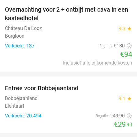
Overnachting voor 2 + ontbijt met cava in een
48%
kasteelhotel
Château De Looz
9.3
star
Borgloon
Verkocht: 137
€180
Regulier
€94
Inclusief alle bijkomende kosten
favorite_border
Entree voor Bobbejaanland
40%
Bobbejaanland
9.1
star
Lichtaart
Verkocht: 20.494
€49
,90
Regulier
€29
,90
favorite_border