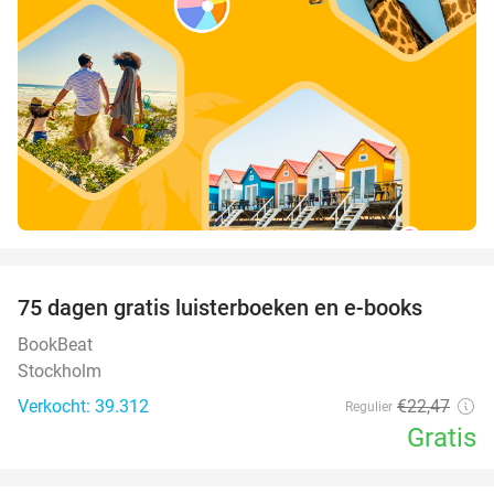
favorite_border
100%
75 dagen gratis luisterboeken en e-books
BookBeat
Stockholm
Verkocht: 39.312
€22
,47
Regulier
Gratis
favorite_border