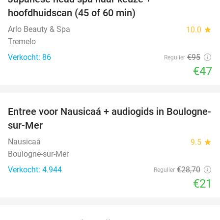
51%
hoofdhuidscan (45 of 60 min)
Arlo Beauty & Spa
10.0
star
Tremelo
Verkocht: 86
€95
Regulier
€47
favorite_border
Entree voor Nausicaá + audiogids in Boulogne-
27%
sur-Mer
Nausicaá
9.5
star
Boulogne-sur-Mer
Verkocht: 4.944
€28
,70
Regulier
€21
favorite_border