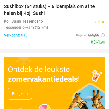
Sushibox (54 stuks) + 6 loempia's om af te
47%
halen bij Koji Sushi
Koji Sushi Tessenderlo
9.8
star
Tessenderlo-Ham (12 km)
Verkocht: 613
€65
,50
Regulier
€34
,90
Ontdek de leukste
zomervakantiedeals
!
Bekijk nu