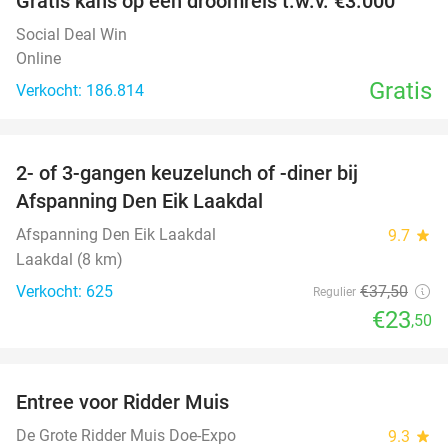
Gratis kans op een droomreis t.w.v. €3.000
Social Deal Win
Online
Gratis
Verkocht: 186.814
favorite_border
2- of 3-gangen keuzelunch of -diner bij
37%
Afspanning Den Eik Laakdal
Afspanning Den Eik Laakdal
9.7
star
Laakdal (8 km)
Verkocht: 625
€37
,50
Regulier
€23
,50
favorite_border
Entree voor Ridder Muis
22%
De Grote Ridder Muis Doe-Expo
9.3
star