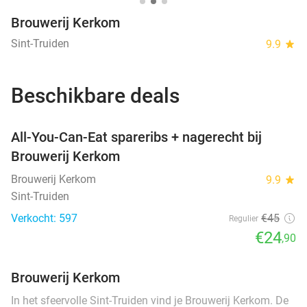
Brouwerij Kerkom
Sint-Truiden
9.9
star
Beschikbare deals
favorite_border
All-You-Can-Eat spareribs + nagerecht bij
Brouwerij Kerkom
Brouwerij Kerkom
9.9
star
Sint-Truiden
Verkocht: 597
€45
Regulier
€24
,90
Brouwerij Kerkom
In het sfeervolle Sint-Truiden vind je Brouwerij Kerkom. De