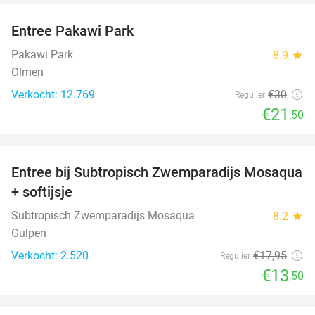
Entree Pakawi Park
28%
Pakawi Park
8.9
star
Olmen
Verkocht: 12.769
€30
Regulier
€21
,50
favorite_border
Entree bij Subtropisch Zwemparadijs Mosaqua
25%
+ softijsje
Subtropisch Zwemparadijs Mosaqua
8.2
star
Gulpen
Verkocht: 2.520
€17
,95
Regulier
€13
,50
favorite_border