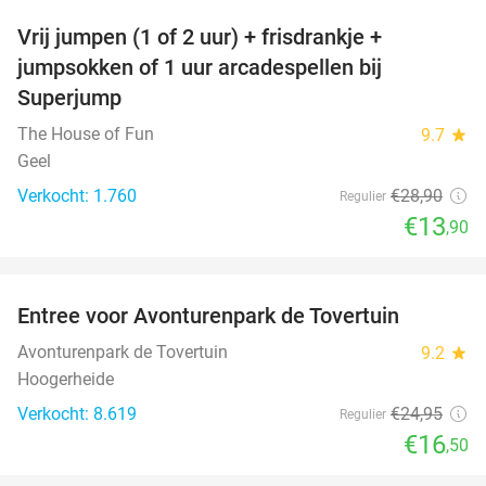
Vrij jumpen (1 of 2 uur) + frisdrankje +
52%
jumpsokken of 1 uur arcadespellen bij
Superjump
The House of Fun
9.7
star
Geel
Verkocht: 1.760
€28
,90
Regulier
€13
,90
favorite_border
Entree voor Avonturenpark de Tovertuin
34%
Avonturenpark de Tovertuin
9.2
star
Hoogerheide
Verkocht: 8.619
€24
,95
Regulier
€16
,50
favorite_border