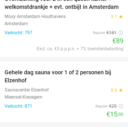
51%
welkomstdrankje + evt. ontbijt in Amsterdam
Moxy Amsterdam Houthavens
9.1
star
Amsterdam
Verkocht: 797
€181
Regulier
€89
Excl. ca. €3 p.p.p.n. + 7% toeristenbelasting
favorite_border
Gehele dag sauna voor 1 of 2 personen bij
36%
Elzenhof
Saunacenter Elzenhof
8.6
star
Meensel-Kiezegem
Verkocht: 871
€25
Regulier
€15
,90
favorite_border