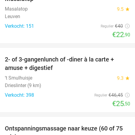
Masalatop
9.5
star
Leuven
Verkocht: 151
€40
Regulier
€22
,90
favorite_border
2- of 3-gangenlunch of -diner à la carte +
45%
amuse + digestief
‘t Smulhuisje
9.3
star
Drieslinter (9 km)
Verkocht: 398
€46
,45
Regulier
€25
,50
favorite_border
Ontspanningsmassage naar keuze (60 of 75
50%