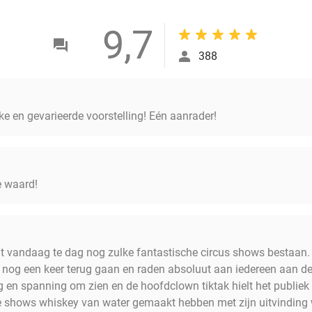
9,7
388
e en gevarieerde voorstelling! Eén aanrader!
e waard!
dat vandaag te dag nog zulke fantastische circus shows bestaan
 nog een keer terug gaan en raden absoluut aan iedereen aan dez
g en spanning om zien en de hoofdclown tiktak hielt het publiek
e shows whiskey van water gemaakt hebben met zijn uitvinding 