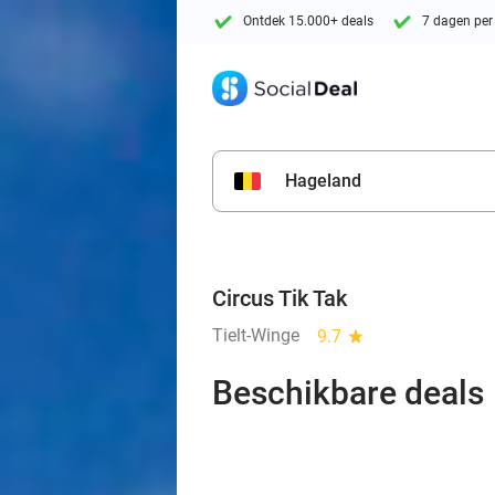
Ontdek 15.000+ deals
7 dagen per
Hageland
Circus Tik Tak
Tielt-Winge
9.7
star
Beschikbare deals