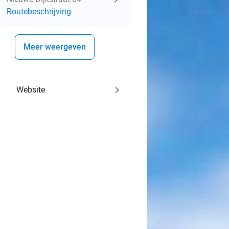
Routebeschrijving
Meer weergeven
keyboard_arrow_right
Website