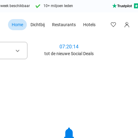
 week beschikbaar
10+ miljoen leden
Home
Dichtbij
Restaurants
Hotels
07:20:12
keyboard_arrow_down
tot de nieuwe Social Deals
notifications