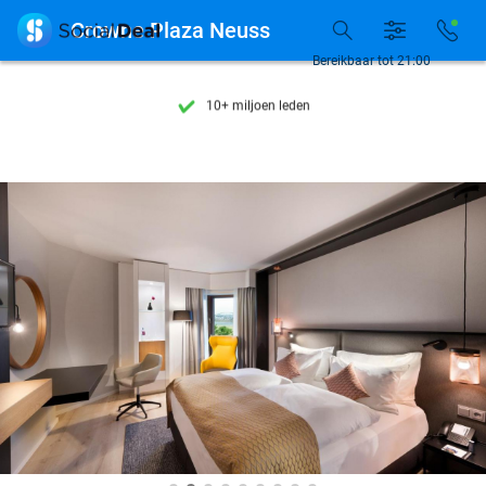
Ontdek 15.000+ deals

Crowne Plaza Neuss
7 dagen per week beschikbaar
Bereikbaar tot 21:00
10+ miljoen leden
9,4
op basis van
206.298 reviews
Ontdek 15.000+ deals
7 dagen per week beschikbaar
10+ miljoen leden