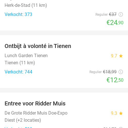
Herk-de-Stad (11 km)
Verkocht: 373
€37
Regulier
€24
,90
favorite_border
Ontbijt à volonté in Tienen
34%
Lunch Garden Tienen
9.7
star
Tienen (11 km)
Verkocht: 744
€18
,99
Regulier
€12
,50
favorite_border
Entree voor Ridder Muis
22%
De Grote Ridder Muis Doe-Expo
9.3
star
Diest (+2 locaties)