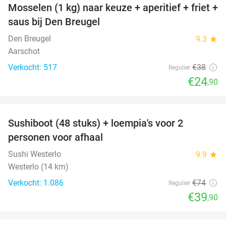
Mosselen (1 kg) naar keuze + aperitief + friet +
34%
saus bij Den Breugel
Den Breugel
9.3
star
Aarschot
Verkocht: 517
€38
Regulier
€24
,90
favorite_border
Sushiboot (48 stuks) + loempia's voor 2
46%
personen voor afhaal
Sushi Westerlo
9.9
star
Westerlo (14 km)
Verkocht: 1.086
€74
Regulier
€39
,90
favorite_border