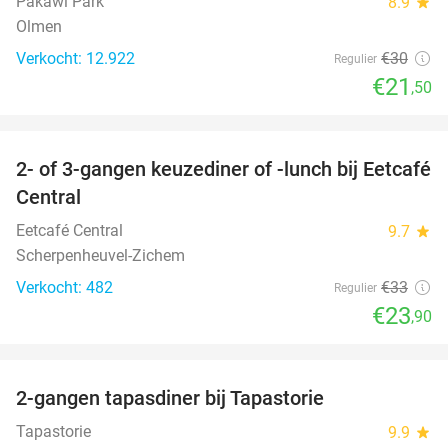
Pakawi Park
8.9
star
Olmen
Verkocht: 12.922
€30
Regulier
€21
,50
favorite_border
2- of 3-gangen keuzediner of -lunch bij Eetcafé
28%
Central
Eetcafé Central
9.7
star
Scherpenheuvel-Zichem
Verkocht: 482
€33
Regulier
€23
,90
favorite_border
2-gangen tapasdiner bij Tapastorie
27%
Tapastorie
9.9
star