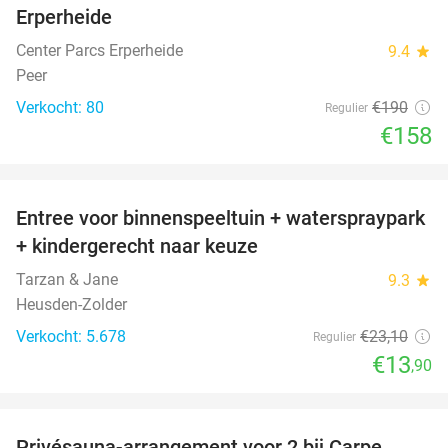
Erperheide
Center Parcs Erperheide
9.4
star
Peer
Verkocht: 80
€190
Regulier
€158
favorite_border
Entree voor binnenspeeltuin + waterspraypark
40%
+ kindergerecht naar keuze
Tarzan & Jane
9.3
star
Heusden-Zolder
Verkocht: 5.678
€23
,10
Regulier
€13
,90
favorite_border
Privésauna-arrangement voor 2 bij Carpe