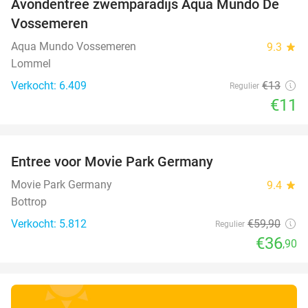
Avondentree zwemparadijs Aqua Mundo De
15%
Vossemeren
Aqua Mundo Vossemeren
9.3
star
Lommel
Verkocht: 6.409
€13
Regulier
€11
favorite_border
Entree voor Movie Park Germany
38%
Movie Park Germany
9.4
star
Bottrop
Verkocht: 5.812
€59
,90
Regulier
€36
,90