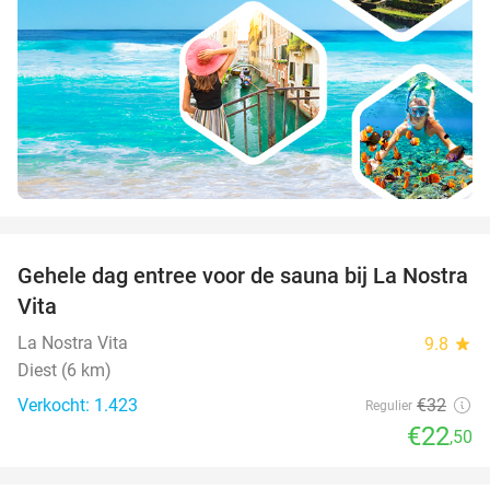
favorite_border
Gehele dag entree voor de sauna bij La Nostra
30%
Vita
La Nostra Vita
9.8
star
Diest (6 km)
Verkocht: 1.423
€32
Regulier
€22
,50
favorite_border