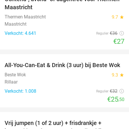
25%
Maastricht
Thermen Maastricht
9.7
star
Maastricht
Verkocht: 4.641
€36
Regulier
€27
favorite_border
All-You-Can-Eat & Drink (3 uur) bij Beste Wok
20%
Beste Wok
9.3
star
Rillaar
Verkocht: 1.008
€32
Regulier
€25
,50
favorite_border
Vrij jumpen (1 of 2 uur) + frisdrankje +
52%