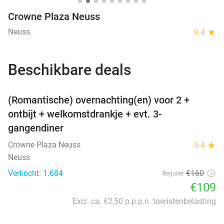
Crowne Plaza Neuss
Neuss
9.4
star
Beschikbare deals
favorite_border
(Romantische) overnachting(en) voor 2 +
ontbijt + welkomstdrankje + evt. 3-
gangendiner
Crowne Plaza Neuss
9.4
star
Neuss
Verkocht: 1.684
€160
Regulier
€109
Excl. ca. €2,50 p.p.p.n. toeristenbelasting