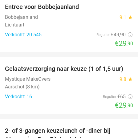
Entree voor Bobbejaanland
40%
Bobbejaanland
9.1
star
Lichtaart
Verkocht: 20.545
€49
,90
Regulier
€29
,90
favorite_border
Gelaatsverzorging naar keuze (1 of 1,5 uur)
54%
Mystique MakeOvers
9.8
star
Aarschot (8 km)
Verkocht: 16
€65
Regulier
€29
,90
favorite_border
2- of 3-gangen keuzelunch of -diner bij
37%