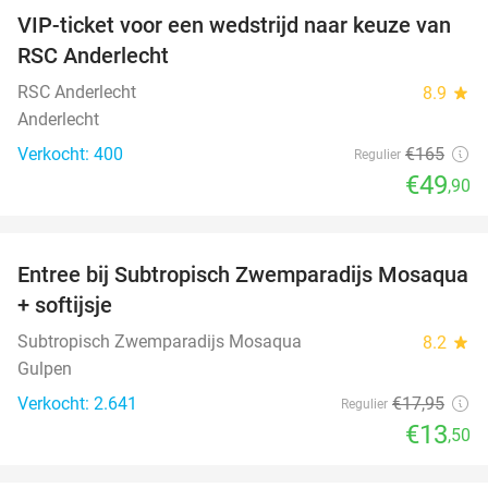
VIP-ticket voor een wedstrijd naar keuze van
70%
SOLD
RSC Anderlecht
OUT
RSC Anderlecht
8.9
star
Anderlecht
Verkocht: 400
€165
Regulier
€49
,90
favorite_border
Entree bij Subtropisch Zwemparadijs Mosaqua
25%
+ softijsje
Subtropisch Zwemparadijs Mosaqua
8.2
star
Gulpen
Verkocht: 2.641
€17
,95
Regulier
€13
,50
favorite_border