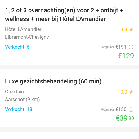
1, 2 of 3 overnachting(en) voor 2 + ontbijt +
32%
NEW
wellness + meer bij Hôtel L'Amandier
TODAY
Hôtel L'Amandier
9.9
star
Libramont-Chevigny
Verkocht: 6
€191
Regulier
€129
favorite_border
Luxe gezichtsbehandeling (60 min)
67%
Güzelsin
10.0
star
Aarschot (9 km)
Verkocht: 18
€120
Regulier
€39
,90
favorite_border