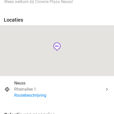
Wees welkom bij Crowne Plaza Neuss!
Locaties
hotel
Neuss
Rheinallee 1
Routebeschrijving