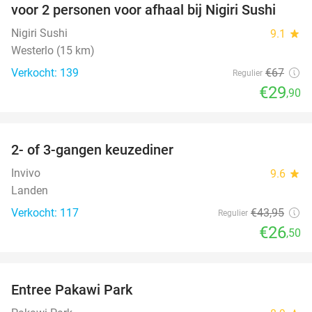
voor 2 personen voor afhaal bij Nigiri Sushi
Nigiri Sushi
9.1
star
Westerlo (15 km)
Verkocht: 139
€67
Regulier
€29
,90
favorite_border
2- of 3-gangen keuzediner
40%
Invivo
9.6
star
Landen
Verkocht: 117
€43
,95
Regulier
€26
,50
favorite_border
Entree Pakawi Park
28%