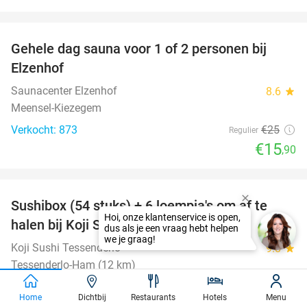
favorite_border
Gehele dag sauna voor 1 of 2 personen bij
36%
Elzenhof
Saunacenter Elzenhof
8.6
star
Meensel-Kiezegem
Verkocht: 873
€25
Regulier
€15
,90
favorite_border
Sushibox (54 stuks) + 6 loempia's om af te
47%
halen bij Koji Sushi
Koji Sushi Tessenderlo
9.8
star
Tessenderlo-Ham (12 km)
Verkocht: 618
€65
,50
Regulier
Home
Dichtbij
Restaurants
Hotels
Menu
€34
,90