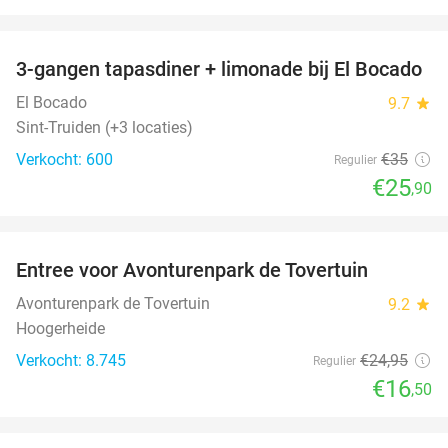
favorite_border
3-gangen tapasdiner + limonade bij El Bocado
26%
El Bocado
9.7
star
Sint-Truiden (+3 locaties)
Verkocht: 600
€35
Regulier
€25
,90
favorite_border
Entree voor Avonturenpark de Tovertuin
34%
Avonturenpark de Tovertuin
9.2
star
Hoogerheide
Verkocht: 8.745
€24
,95
Regulier
€16
,50
favorite_border