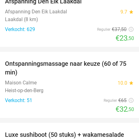
Afspanning Den Eik Laakdal
Afspanning Den Eik Laakdal
9.7
star
Laakdal (8 km)
Verkocht: 629
€37
,50
Regulier
€23
,50
favorite_border
Ontspanningsmassage naar keuze (60 of 75
50%
min)
Maison Calme
10.0
star
Heist-op-den-Berg
Verkocht: 51
€65
Regulier
€32
,50
favorite_border
Luxe sushiboot (50 stuks) + wakamesalade
55%