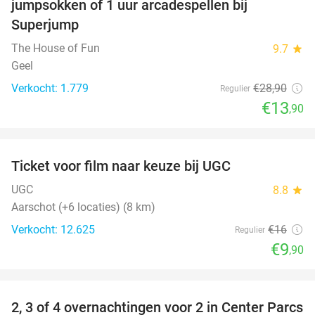
jumpsokken of 1 uur arcadespellen bij
Superjump
The House of Fun
9.7
star
Geel
Verkocht: 1.779
€28
,90
Regulier
€13
,90
favorite_border
Ticket voor film naar keuze bij UGC
38%
UGC
8.8
star
Aarschot (+6 locaties) (8 km)
Verkocht: 12.625
€16
Regulier
€9
,90
favorite_border
2, 3 of 4 overnachtingen voor 2 in Center Parcs
17%