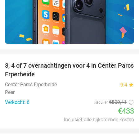
favorite_border
3, 4 of 7 overnachtingen voor 4 in Center Parcs
15%
Erperheide
Center Parcs Erperheide
9.4
star
Peer
Verkocht: 6
€509
,41
Regulier
€433
Inclusief alle bijkomende kosten
favorite_border