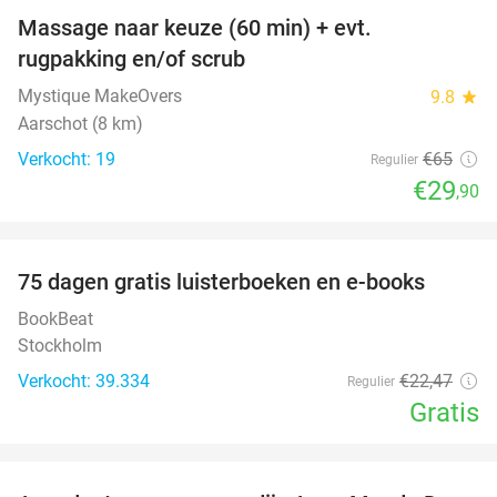
Massage naar keuze (60 min) + evt.
54%
rugpakking en/of scrub
Mystique MakeOvers
9.8
star
Aarschot (8 km)
Verkocht: 19
€65
Regulier
€29
,90
favorite_border
100%
75 dagen gratis luisterboeken en e-books
BookBeat
Stockholm
Verkocht: 39.334
€22
,47
Regulier
Gratis
favorite_border