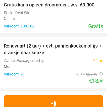
Gratis kans op een droomreis t.w.v. €3.000
Social Deal Win
Online
Gratis
Verkocht: 188.102
favorite_border
Rondvaart (2 uur) + evt. pannenkoeken of ijs +
20%
NEW
drankje naar keuze
TODAY
Zander Passagiersschip
9.1
star
Mol
Verkocht: 9
€23
,70
Regulier
€18
,96