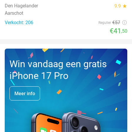
Den Hagelander
9.9
star
Aarschot
Verkocht: 206
€57
Regulier
€41
,50
Win vandaag een gratis
iPhone 17 Pro
Meer info