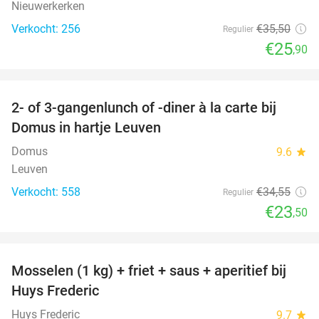
Nieuwerkerken
Verkocht: 256
€35
,50
Regulier
€25
,90
favorite_border
2- of 3-gangenlunch of -diner à la carte bij
32%
Domus in hartje Leuven
Domus
9.6
star
Leuven
Verkocht: 558
€34
,55
Regulier
€23
,50
favorite_border
Mosselen (1 kg) + friet + saus + aperitief bij
33%
Huys Frederic
Huys Frederic
9.7
star