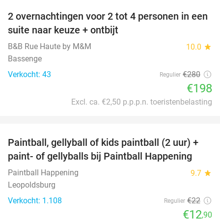
2 overnachtingen voor 2 tot 4 personen in een
29%
suite naar keuze + ontbijt
B&B Rue Haute by M&M
10.0
star
Bassenge
Verkocht: 43
€280
Regulier
€198
Excl. ca. €2,50 p.p.p.n. toeristenbelasting
favorite_border
Paintball, gellyball of kids paintball (2 uur) +
41%
paint- of gellyballs bij Paintball Happening
Paintball Happening
9.7
star
Leopoldsburg
Verkocht: 1.108
€22
Regulier
€12
,90