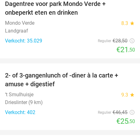
Dagentree voor park Mondo Verde +
25%
onbeperkt eten en drinken
Mondo Verde
8.3
star
Landgraaf
Verkocht: 35.029
€28
,50
Regulier
€21
,50
favorite_border
2- of 3-gangenlunch of -diner à la carte +
45%
amuse + digestief
‘t Smulhuisje
9.3
star
Drieslinter (9 km)
Verkocht: 402
€46
,45
Regulier
€25
,50
favorite_border