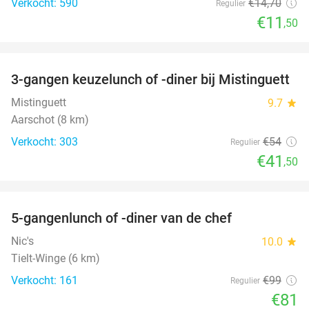
Verkocht: 590
€14
,70
Regulier
€11
,50
favorite_border
3-gangen keuzelunch of -diner bij Mistinguett
23%
Mistinguett
9.7
star
Aarschot (8 km)
Verkocht: 303
€54
Regulier
€41
,50
favorite_border
5-gangenlunch of -diner van de chef
18%
Nic's
10.0
star
Tielt-Winge (6 km)
Verkocht: 161
€99
Regulier
€81