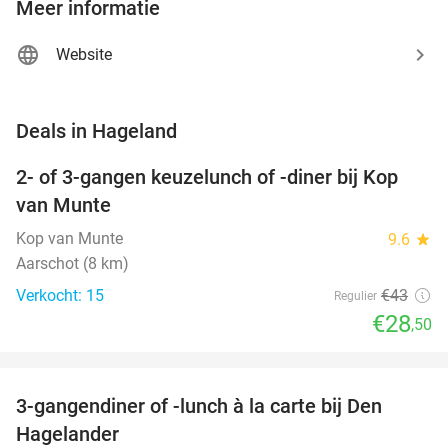
Meer informatie
Website
favorite_border
Deals in Hageland
2- of 3-gangen keuzelunch of -diner bij Kop
34%
van Munte
Kop van Munte
9.6
star
Aarschot (8 km)
Verkocht: 15
€43
Regulier
€28
,50
favorite_border
3-gangendiner of -lunch à la carte bij Den
27%
Hagelander