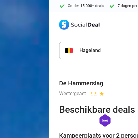
Ontdek 15.000+ deals
7 dagen per
Hageland
De Hammerslag
Westergeast
9.9
star
Beschikbare deals
hexagon
hotel
Kampeerplaats voor 2 perso