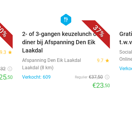
favorite_border
favorite_border
hexagon
food
0%
37%
ur)
2- of 3-gangen keuzelunch of -
Grat
diner bij Afspanning Den Eik
t.w.
Laakdal
Socia
9.3
star
Onlin
Afspanning Den Eik Laakdal
9.7
star
Laakdal (8 km)
Verko
€32
25
Verkocht: 609
€37
,50
,50
Regulier
€23
,50
favorite_border