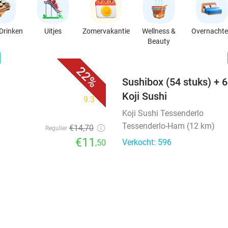
Drinken
Uitjes
Zomervakantie
Wellness &
Overnacht
Beauty
favorite_border
n
22%
Sushibox (54 stuks) + 6
Koji Sushi
9.3
star
Koji Sushi Tessenderlo
Tessenderlo-Ham (12 km)
€14
,70
Regulier
€11
Verkocht: 596
,50