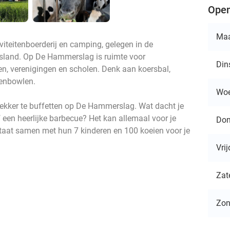
Open
Ma
iteitenboerderij en camping, gelegen in de
esland. Op De Hammerslag is ruimte voor
Din
pen, verenigingen en scholen. Denk aan koersbal,
renbowlen.
Wo
lekker te buffetten op De Hammerslag. Wat dacht je
 een heerlijke barbecue? Het kan allemaal voor je
Don
taat samen met hun 7 kinderen en 100 koeien voor je
Vri
Zat
Zo