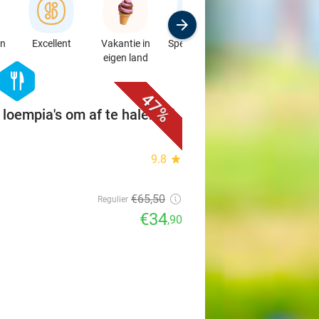
en
Excellent
Vakantie in
Speciaalzaken
Sport
eigen land
& Auto's
favorite_border
hexagon
food
47%
 loempia's om af te halen bij
9.8
star
€65
,50
Regulier
€34
,90