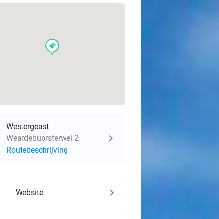
events
Westergeast
Weardebuorsterwei 2
Routebeschrijving
keyboard_arrow_right
Website