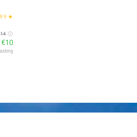
9.9
star
€14
€10
lasting