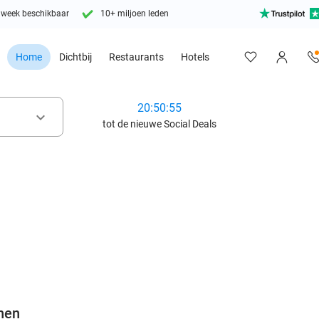
 week beschikbaar
10+ miljoen leden
Home
Dichtbij
Restaurants
Hotels
20:50:54
keyboard_arrow_down
tot de nieuwe Social Deals
favorite_border
nen