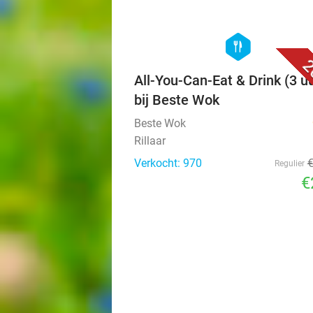
hexagon
food
2
All-You-Can-Eat & Drink (3 u
bij Beste Wok
Beste Wok
Rillaar
Verkocht: 970
Regulier
€