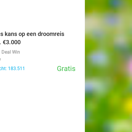
favorite_border
is kans op een droomreis
v. €3.000
l Deal Win
e
Gratis
cht: 183.511
favorite_border