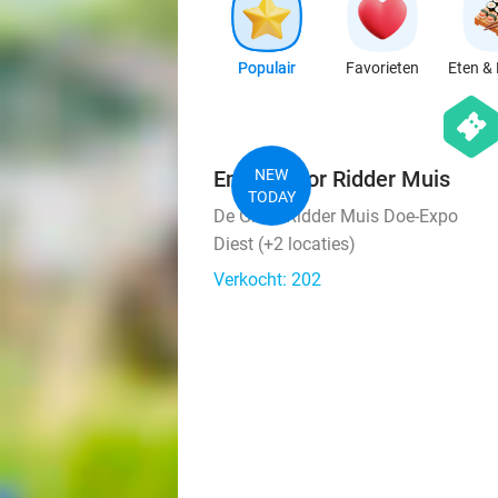
Populair
Favorieten
Eten & 
hexago
events
Entree voor Ridder Muis
NEW
TODAY
De Grote Ridder Muis Doe-Expo
Diest (+2 locaties)
Verkocht: 202