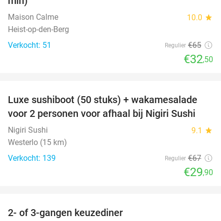
min)
Maison Calme
10.0
star
Heist-op-den-Berg
Verkocht: 51
€65
Regulier
€32
,50
favorite_border
Luxe sushiboot (50 stuks) + wakamesalade
55%
voor 2 personen voor afhaal bij Nigiri Sushi
Nigiri Sushi
9.1
star
Westerlo (15 km)
Verkocht: 139
€67
Regulier
€29
,90
favorite_border
2- of 3-gangen keuzediner
40%