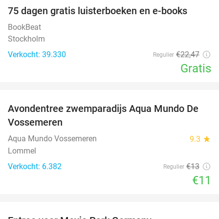
100%
75 dagen gratis luisterboeken en e-books
BookBeat
Stockholm
Verkocht: 39.330
€22
,47
Regulier
Gratis
favorite_border
Avondentree zwemparadijs Aqua Mundo De
15%
Vossemeren
Aqua Mundo Vossemeren
9.3
star
Lommel
Verkocht: 6.382
€13
Regulier
€11
favorite_border