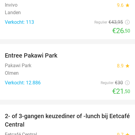
Invivo
9.6
star
Landen
Verkocht: 113
€43
,95
Regulier
€26
,50
favorite_border
Entree Pakawi Park
28%
Pakawi Park
8.9
star
Olmen
Verkocht: 12.886
€30
Regulier
€21
,50
favorite_border
2- of 3-gangen keuzediner of -lunch bij Eetcafé
28%
Central
Eetcafé Central
9.7
star