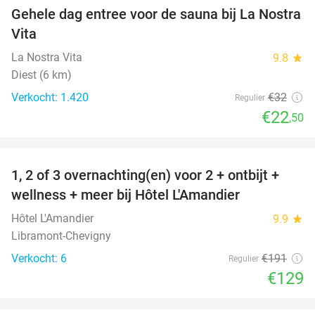
Gehele dag entree voor de sauna bij La Nostra
30%
Vita
La Nostra Vita
9.8
star
Diest (6 km)
Verkocht: 1.420
€32
Regulier
€22
,50
favorite_border
1, 2 of 3 overnachting(en) voor 2 + ontbijt +
32%
NEW
wellness + meer bij Hôtel L'Amandier
TODAY
Hôtel L'Amandier
9.9
star
Libramont-Chevigny
Verkocht: 6
€191
Regulier
€129
favorite_border