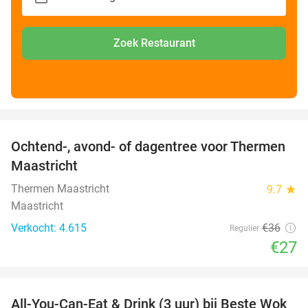
Zoek Restaurant
favorite_border
Ochtend-, avond- of dagentree voor Thermen
25%
Maastricht
Thermen Maastricht
9.7
star
Maastricht
Verkocht: 4.615
€36
Regulier
€27
favorite_border
All-You-Can-Eat & Drink (3 uur) bij Beste Wok