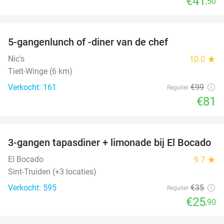
€41
,50
favorite_border
5-gangenlunch of -diner van de chef
18%
Nic's
10.0
star
Tielt-Winge (6 km)
Verkocht: 161
€99
Regulier
€81
favorite_border
3-gangen tapasdiner + limonade bij El Bocado
26%
El Bocado
9.7
star
Sint-Truiden (+3 locaties)
Verkocht: 595
€35
Regulier
€25
,90
favorite_border