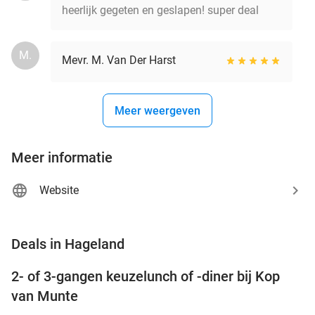
heerlijk gegeten en geslapen! super deal
M.
Mevr. M. Van Der Harst
Meer weergeven
Meer informatie
Website
favorite_border
Deals in Hageland
2- of 3-gangen keuzelunch of -diner bij Kop
34%
van Munte