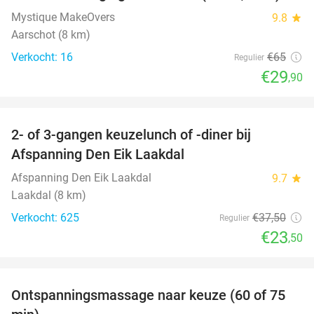
Mystique MakeOvers
9.8
star
Aarschot (8 km)
Verkocht: 16
€65
Regulier
€29
,90
favorite_border
2- of 3-gangen keuzelunch of -diner bij
37%
Afspanning Den Eik Laakdal
Afspanning Den Eik Laakdal
9.7
star
Laakdal (8 km)
Verkocht: 625
€37
,50
Regulier
€23
,50
favorite_border
Ontspanningsmassage naar keuze (60 of 75
50%