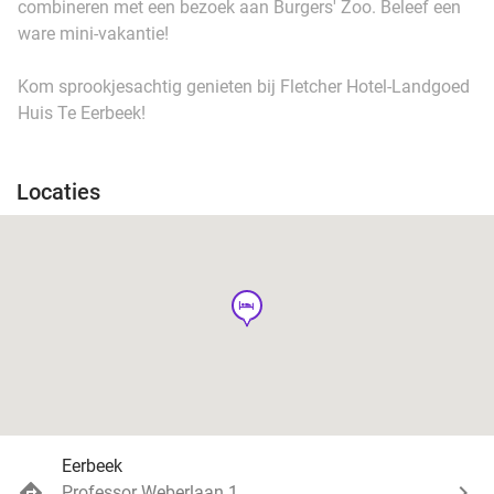
combineren met een bezoek aan Burgers' Zoo. Beleef een
ware mini-vakantie!
Kom sprookjesachtig genieten bij Fletcher Hotel-Landgoed
Huis Te Eerbeek!
Locaties
hotel
Eerbeek
Professor Weberlaan 1