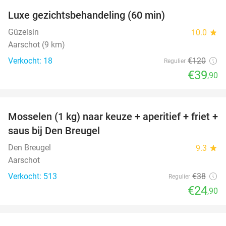
Luxe gezichtsbehandeling (60 min)
67%
Güzelsin
10.0
star
Aarschot (9 km)
Verkocht: 18
€120
Regulier
€39
,90
favorite_border
Mosselen (1 kg) naar keuze + aperitief + friet +
34%
saus bij Den Breugel
Den Breugel
9.3
star
Aarschot
Verkocht: 513
€38
Regulier
€24
,90
favorite_border