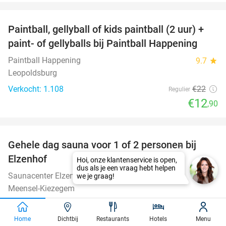
favorite_border
Paintball, gellyball of kids paintball (2 uur) +
41%
paint- of gellyballs bij Paintball Happening
Paintball Happening
9.7
star
Leopoldsburg
Verkocht: 1.108
€22
Regulier
€12
,90
favorite_border
Gehele dag sauna voor 1 of 2 personen bij
36%
Elzenhof
Saunacenter Elzenhof
8.6
star
Meensel-Kiezegem
Verkocht: 873
€25
Regulier
€15
,90
Home
Dichtbij
Restaurants
Hotels
Menu