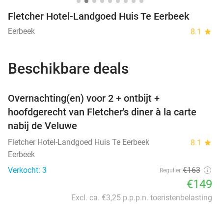
Fletcher Hotel-Landgoed Huis Te Eerbeek
Eerbeek
8.1
star
Beschikbare deals
favorite_border
Overnachting(en) voor 2 + ontbijt +
hoofdgerecht van Fletcher's diner à la carte
nabij de Veluwe
Fletcher Hotel-Landgoed Huis Te Eerbeek
8.1
star
Eerbeek
Verkocht: 3
€163
Regulier
€149
Excl. ca. €3,25 p.p.p.n. toeristenbelasting