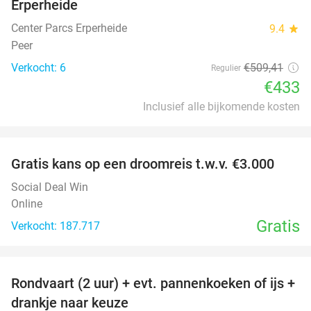
Erperheide
Center Parcs Erperheide
9.4
star
Peer
Verkocht: 6
€509
,41
Regulier
€433
Inclusief alle bijkomende kosten
favorite_border
Gratis kans op een droomreis t.w.v. €3.000
Social Deal Win
Online
Gratis
Verkocht: 187.717
favorite_border
Rondvaart (2 uur) + evt. pannenkoeken of ijs +
20%
NEW
drankje naar keuze
TODAY