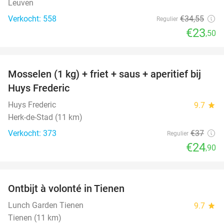
Leuven
Verkocht: 558
€34
,55
Regulier
€23
,50
favorite_border
Mosselen (1 kg) + friet + saus + aperitief bij
33%
Huys Frederic
Huys Frederic
9.7
star
Herk-de-Stad (11 km)
Verkocht: 373
€37
Regulier
€24
,90
favorite_border
Ontbijt à volonté in Tienen
34%
Lunch Garden Tienen
9.7
star
Tienen (11 km)