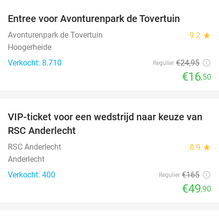
Entree voor Avonturenpark de Tovertuin
34%
Avonturenpark de Tovertuin
9.2
star
Hoogerheide
Verkocht: 8.710
€24
,95
Regulier
€16
,50
favorite_border
VIP-ticket voor een wedstrijd naar keuze van
70%
SOLD
RSC Anderlecht
OUT
RSC Anderlecht
8.9
star
Anderlecht
Verkocht: 400
€165
Regulier
€49
,90
favorite_border