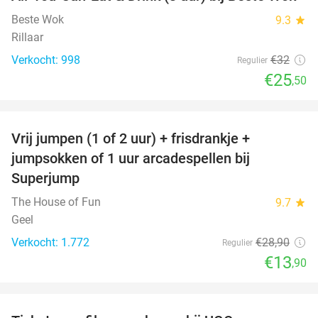
20%
Beste Wok
9.3
star
Rillaar
Verkocht: 998
€32
Regulier
€25
,50
favorite_border
Vrij jumpen (1 of 2 uur) + frisdrankje +
52%
jumpsokken of 1 uur arcadespellen bij
Superjump
The House of Fun
9.7
star
Geel
Verkocht: 1.772
€28
,90
Regulier
€13
,90
favorite_border