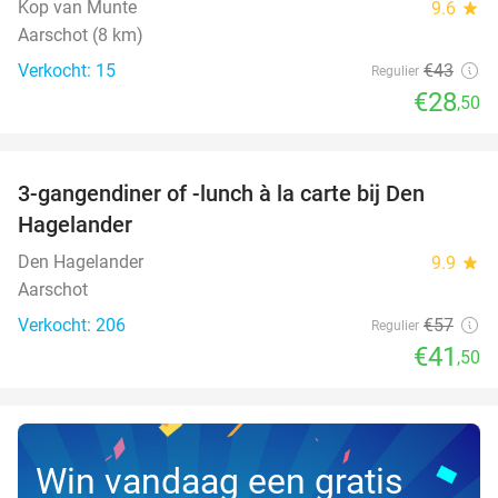
Kop van Munte
9.6
star
Aarschot (8 km)
Verkocht: 15
€43
Regulier
€28
,50
favorite_border
3-gangendiner of -lunch à la carte bij Den
27%
Hagelander
Den Hagelander
9.9
star
Aarschot
Verkocht: 206
€57
Regulier
€41
,50
Win vandaag een gratis