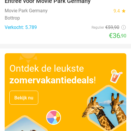
Entree voor Movie Park Germany
38%
Movie Park Germany
9.4
star
Bottrop
Verkocht: 5.789
€59
,90
Regulier
€36
,90
Ontdek de leukste
zomervakantiedeals
!
Bekijk nu