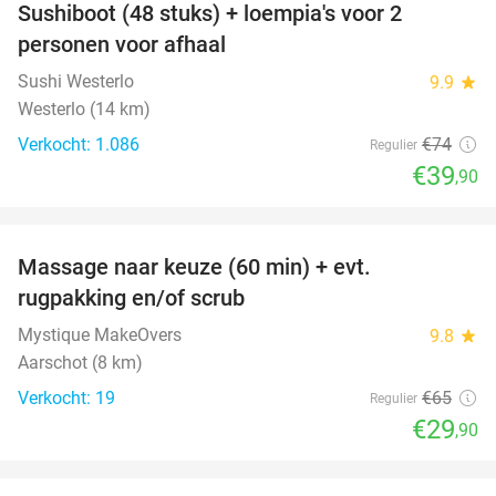
Sushiboot (48 stuks) + loempia's voor 2
46%
personen voor afhaal
Sushi Westerlo
9.9
star
Westerlo (14 km)
Verkocht: 1.086
€74
Regulier
€39
,90
favorite_border
Massage naar keuze (60 min) + evt.
54%
rugpakking en/of scrub
Mystique MakeOvers
9.8
star
Aarschot (8 km)
Verkocht: 19
€65
Regulier
€29
,90
favorite_border