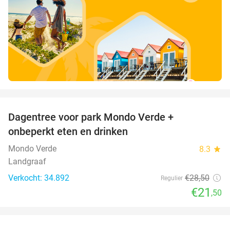
favorite_border
Dagentree voor park Mondo Verde +
25%
onbeperkt eten en drinken
Mondo Verde
8.3
star
Landgraaf
Verkocht: 34.892
€28
,50
Regulier
€21
,50
favorite_border