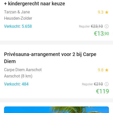
+ kindergerecht naar keuze
Tarzan & Jane
9.3
star
Heusden-Zolder
Verkocht: 5.658
€23
,10
Regulier
€13
,90
favorite_border
Privésauna-arrangement voor 2 bij Carpe
43%
Diem
Carpe Diem Aarschot
9.8
star
Aarschot (8 km)
Verkocht: 484
€210
Regulier
€119