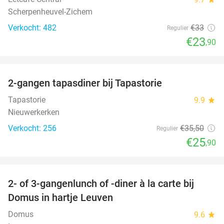
Scherpenheuvel-Zichem
Verkocht: 482
€33
Regulier
€23
,90
favorite_border
2-gangen tapasdiner bij Tapastorie
27%
Tapastorie
9.9
star
Nieuwerkerken
Verkocht: 256
€35
,50
Regulier
€25
,90
favorite_border
2- of 3-gangenlunch of -diner à la carte bij
32%
Domus in hartje Leuven
Domus
9.6
star