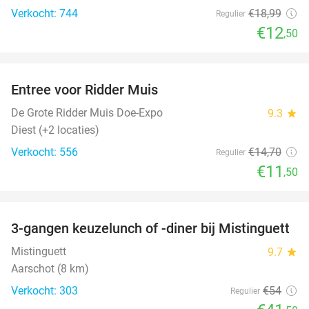
Verkocht: 744
€18
,99
Regulier
€12
,50
favorite_border
Entree voor Ridder Muis
22%
De Grote Ridder Muis Doe-Expo
9.3
star
Diest (+2 locaties)
Verkocht: 556
€14
,70
Regulier
€11
,50
favorite_border
3-gangen keuzelunch of -diner bij Mistinguett
23%
Mistinguett
9.7
star
Aarschot (8 km)
Verkocht: 303
€54
Regulier