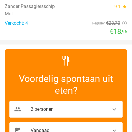
Zander Passagiersschip
9.1
star
Mol
Verkocht: 4
€23
,70
Regulier
€18
,96
Voordelig spontaan uit
eten?