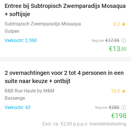
Entree bij Subtropisch Zwemparadijs Mosaqua
25%
+ softijsje
Subtropisch Zwemparadijs Mosaqua
8.2
star
Gulpen
Verkocht: 2.590
€17
,95
Regulier
€13
,50
favorite_border
2 overnachtingen voor 2 tot 4 personen in een
29%
suite naar keuze + ontbijt
B&B Rue Haute by M&M
10.0
star
Bassenge
Verkocht: 43
€280
Regulier
€198
Excl. ca. €2,50 p.p.p.n. toeristenbelasting