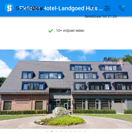
Ontdek 15.000+ deals

Fletcher Hotel-Landgoed Huis Te Eerbeek
7 dagen per week beschikbaar
Bereikbaar tot 21:00
10+ miljoen leden
9,4
op basis van
206.283 reviews
Ontdek 15.000+ deals
7 dagen per week beschikbaar
10+ miljoen leden