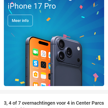
iPhone 17 Pro
Meer info
favorite_border
3, 4 of 7 overnachtingen voor 4 in Center Parcs
15%