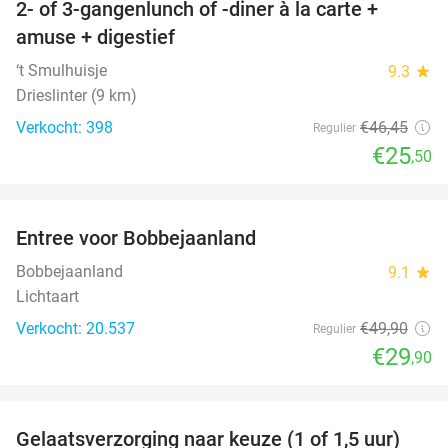
2- of 3-gangenlunch of -diner à la carte +
45%
amuse + digestief
‘t Smulhuisje
9.3
star
Drieslinter (9 km)
Verkocht: 398
€46
,45
Regulier
€25
,50
favorite_border
Entree voor Bobbejaanland
40%
Bobbejaanland
9.1
star
Lichtaart
Verkocht: 20.537
€49
,90
Regulier
€29
,90
favorite_border
Gelaatsverzorging naar keuze (1 of 1,5 uur)
54%