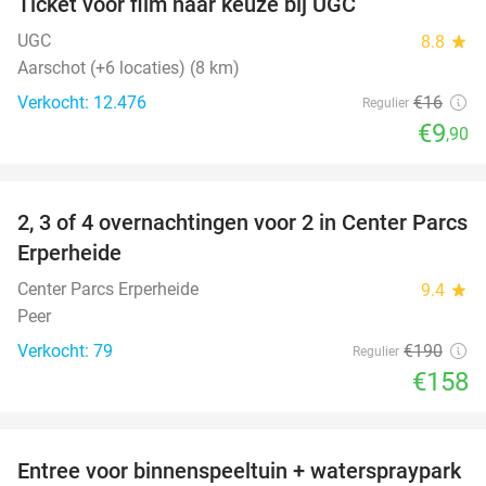
Ticket voor film naar keuze bij UGC
38%
UGC
8.8
star
Aarschot (+6 locaties) (8 km)
Verkocht: 12.476
€16
Regulier
€9
,90
favorite_border
2, 3 of 4 overnachtingen voor 2 in Center Parcs
17%
Erperheide
Center Parcs Erperheide
9.4
star
Peer
Verkocht: 79
€190
Regulier
€158
favorite_border
Entree voor binnenspeeltuin + waterspraypark
40%