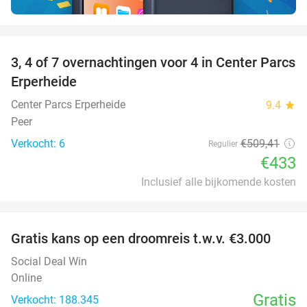
favorite_border
3, 4 of 7 overnachtingen voor 4 in Center Parcs
15%
Erperheide
Center Parcs Erperheide
9.4
star
Peer
Verkocht: 6
€509
,41
Regulier
€433
Inclusief alle bijkomende kosten
favorite_border
Gratis kans op een droomreis t.w.v. €3.000
Social Deal Win
Online
Gratis
Verkocht: 188.345