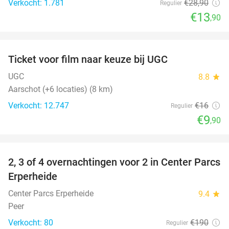
Verkocht: 1.781
€28
,90
Regulier
€13
,90
favorite_border
Ticket voor film naar keuze bij UGC
38%
UGC
8.8
star
Aarschot (+6 locaties) (8 km)
Verkocht: 12.747
€16
Regulier
€9
,90
favorite_border
2, 3 of 4 overnachtingen voor 2 in Center Parcs
17%
Erperheide
Center Parcs Erperheide
9.4
star
Peer
Verkocht: 80
€190
Regulier