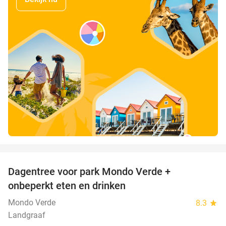
favorite_border
Dagentree voor park Mondo Verde +
25%
onbeperkt eten en drinken
Mondo Verde
8.3
star
Landgraaf