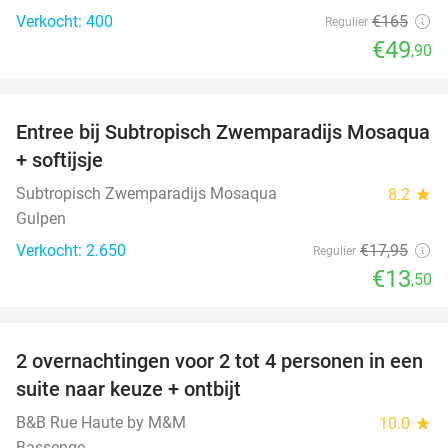
Verkocht: 400
€165
Regulier
€49
,90
favorite_border
Entree bij Subtropisch Zwemparadijs Mosaqua
25%
+ softijsje
Subtropisch Zwemparadijs Mosaqua
8.2
star
Gulpen
Verkocht: 2.650
€17
,95
Regulier
€13
,50
favorite_border
2 overnachtingen voor 2 tot 4 personen in een
29%
suite naar keuze + ontbijt
B&B Rue Haute by M&M
10.0
star
Bassenge