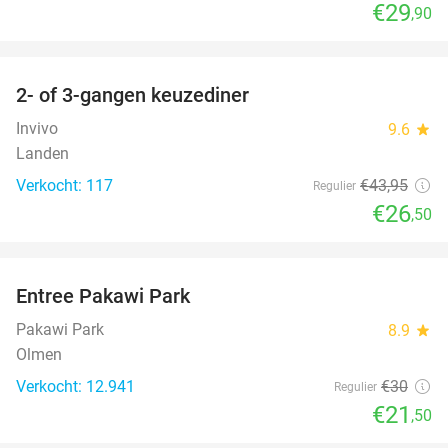
€29
,90
favorite_border
2- of 3-gangen keuzediner
40%
Invivo
9.6
star
Landen
Verkocht: 117
€43
,95
Regulier
€26
,50
favorite_border
Entree Pakawi Park
28%
Pakawi Park
8.9
star
Olmen
Verkocht: 12.941
€30
Regulier
€21
,50
favorite_border