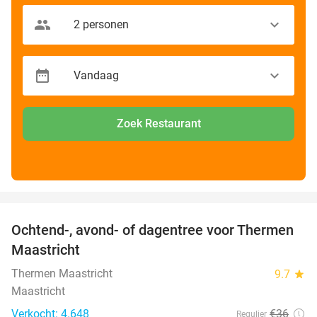
Zoek Restaurant
favorite_border
Ochtend-, avond- of dagentree voor Thermen
25%
Maastricht
Thermen Maastricht
9.7
star
Maastricht
Verkocht: 4.648
€36
Regulier