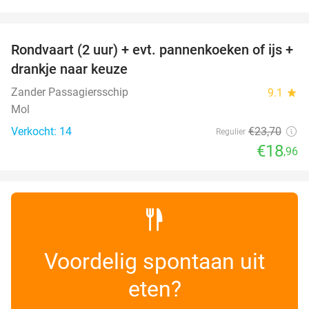
favorite_border
Rondvaart (2 uur) + evt. pannenkoeken of ijs +
20%
NEW
drankje naar keuze
TODAY
Zander Passagiersschip
9.1
star
Mol
Verkocht: 14
€23
,70
Regulier
€18
,96
Voordelig spontaan uit
eten?