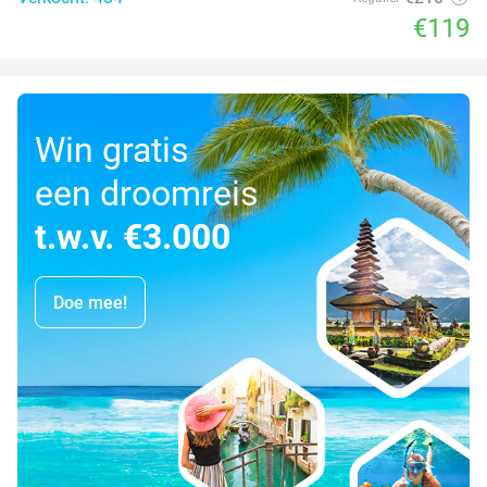
€119
Win gratis
een droomreis
t.w.v. €3.000
Doe mee!