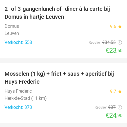
2- of 3-gangenlunch of -diner à la carte bij
32%
Domus in hartje Leuven
Domus
9.6
star
Leuven
Verkocht: 558
€34
,55
Regulier
€23
,50
favorite_border
Mosselen (1 kg) + friet + saus + aperitief bij
33%
Huys Frederic
Huys Frederic
9.7
star
Herk-de-Stad (11 km)
Verkocht: 373
€37
Regulier
€24
,90
favorite_border