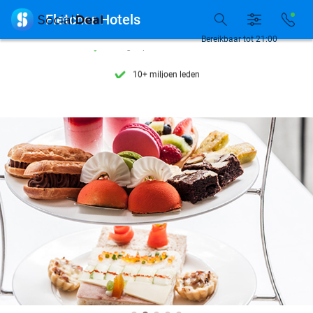
Ontdek 15.000+ deals

Fletcher Hotels
7 dagen per week beschikbaar
Bereikbaar tot 21:00
10+ miljoen leden
9,4
op basis van
206.310 reviews
Ontdek 15.000+ deals
7 dagen per week beschikbaar
10+ miljoen leden