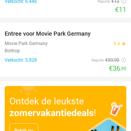
Verkocht: 6.446
€13
Regulier
€11
favorite_border
Entree voor Movie Park Germany
38%
Movie Park Germany
9.4
star
Bottrop
Verkocht: 5.828
€59
,90
Regulier
€36
,90
Ontdek de leukste
zomervakantiedeals
!
Bekijk nu