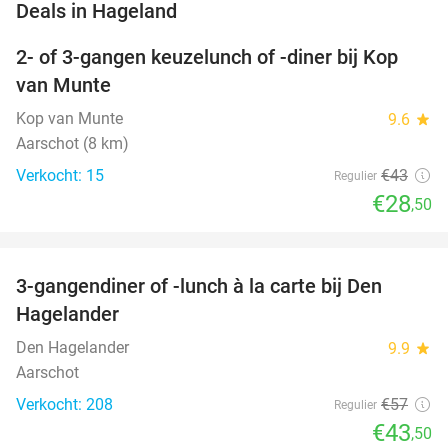
favorite_border
Deals in Hageland
2- of 3-gangen keuzelunch of -diner bij Kop
34%
van Munte
Kop van Munte
9.6
star
Aarschot (8 km)
Verkocht: 15
€43
Regulier
€28
,50
favorite_border
3-gangendiner of -lunch à la carte bij Den
24%
Hagelander
Den Hagelander
9.9
star
Aarschot
Verkocht: 208
€57
Regulier
€43
,50