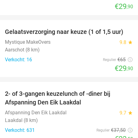
€29
,90
favorite_border
Gelaatsverzorging naar keuze (1 of 1,5 uur)
54%
Mystique MakeOvers
9.8
star
Aarschot (8 km)
Verkocht: 16
€65
Regulier
€29
,90
favorite_border
2- of 3-gangen keuzelunch of -diner bij
37%
Afspanning Den Eik Laakdal
Afspanning Den Eik Laakdal
9.7
star
Laakdal (8 km)
Verkocht: 631
€37
,50
Regulier