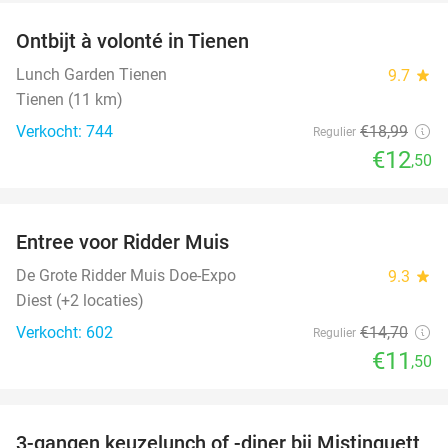
Ontbijt à volonté in Tienen
34%
Lunch Garden Tienen
9.7
star
Tienen (11 km)
Verkocht: 744
€18
,99
Regulier
€12
,50
favorite_border
Entree voor Ridder Muis
22%
De Grote Ridder Muis Doe-Expo
9.3
star
Diest (+2 locaties)
Verkocht: 602
€14
,70
Regulier
€11
,50
favorite_border
3-gangen keuzelunch of -diner bij Mistinguett