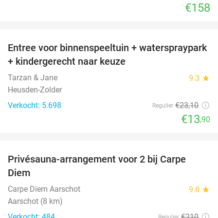
€158
favorite_border
Entree voor binnenspeeltuin + waterspraypark
40%
+ kindergerecht naar keuze
Tarzan & Jane
9.3
star
Heusden-Zolder
Verkocht: 5.698
€23
,10
Regulier
€13
,90
favorite_border
Privésauna-arrangement voor 2 bij Carpe
43%
Diem
Carpe Diem Aarschot
9.8
star
Aarschot (8 km)
Verkocht: 484
€210
Regulier