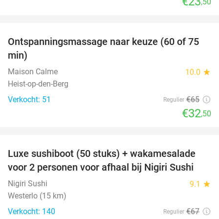
€23
,50
favorite_border
Ontspanningsmassage naar keuze (60 of 75
50%
min)
Maison Calme
10.0
star
Heist-op-den-Berg
Verkocht: 51
€65
Regulier
€32
,50
favorite_border
Luxe sushiboot (50 stuks) + wakamesalade
55%
voor 2 personen voor afhaal bij Nigiri Sushi
Nigiri Sushi
9.1
star
Westerlo (15 km)
Verkocht: 140
€67
Regulier