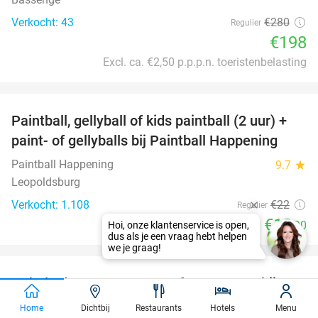
Verkocht: 43
€280
Regulier
€198
Excl. ca. €2,50 p.p.p.n. toeristenbelasting
favorite_border
Paintball, gellyball of kids paintball (2 uur) +
41%
paint- of gellyballs bij Paintball Happening
Paintball Happening
9.7
star
Leopoldsburg
Verkocht: 1.108
€22
Regulier
€12
,90
favorite_border
Gehele dag sauna voor 1 of 2 personen bij
36%
Elzenhof
Home
Dichtbij
Restaurants
Hotels
Menu