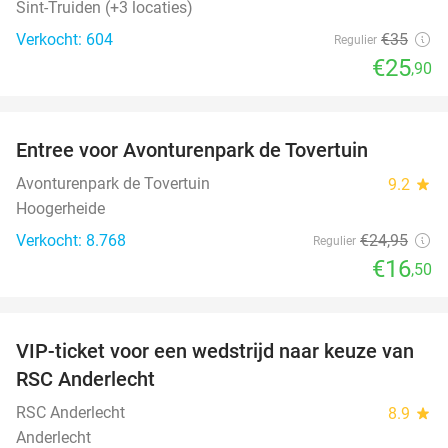
Sint-Truiden (+3 locaties)
Verkocht: 604
€35
Regulier
€25
,90
favorite_border
Entree voor Avonturenpark de Tovertuin
34%
Avonturenpark de Tovertuin
9.2
star
Hoogerheide
Verkocht: 8.768
€24
,95
Regulier
€16
,50
favorite_border
VIP-ticket voor een wedstrijd naar keuze van
70%
SOLD
RSC Anderlecht
OUT
RSC Anderlecht
8.9
star
Anderlecht