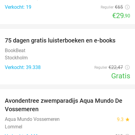
Verkocht: 19
€65
Regulier
€29
,90
favorite_border
100%
75 dagen gratis luisterboeken en e-books
BookBeat
Stockholm
Verkocht: 39.338
€22
,47
Regulier
Gratis
favorite_border
Avondentree zwemparadijs Aqua Mundo De
15%
Vossemeren
Aqua Mundo Vossemeren
9.3
star
Lommel