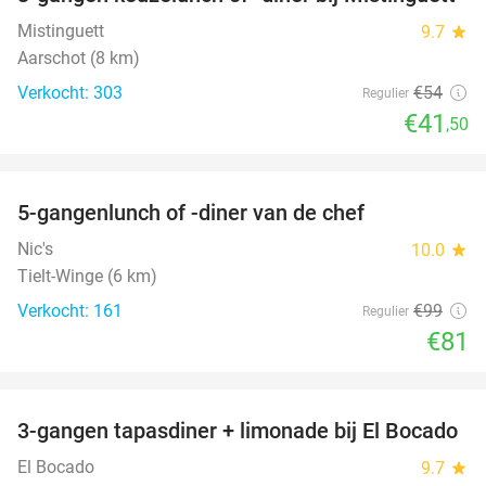
23%
Mistinguett
9.7
star
Aarschot (8 km)
Verkocht: 303
€54
Regulier
€41
,50
favorite_border
5-gangenlunch of -diner van de chef
18%
Nic's
10.0
star
Tielt-Winge (6 km)
Verkocht: 161
€99
Regulier
€81
favorite_border
3-gangen tapasdiner + limonade bij El Bocado
26%
El Bocado
9.7
star