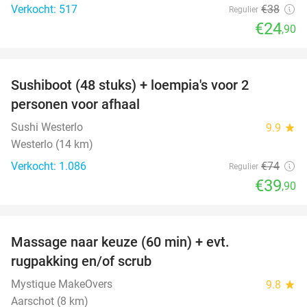
Verkocht: 517
€38
Regulier
€24
,90
favorite_border
Sushiboot (48 stuks) + loempia's voor 2
46%
personen voor afhaal
Sushi Westerlo
9.9
star
Westerlo (14 km)
Verkocht: 1.086
€74
Regulier
€39
,90
favorite_border
Massage naar keuze (60 min) + evt.
54%
rugpakking en/of scrub
Mystique MakeOvers
9.8
star
Aarschot (8 km)