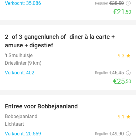
Verkocht: 35.086
€28
,50
Regulier
€21
,50
favorite_border
2- of 3-gangenlunch of -diner à la carte +
45%
amuse + digestief
‘t Smulhuisje
9.3
star
Drieslinter (9 km)
Verkocht: 402
€46
,45
Regulier
€25
,50
favorite_border
Entree voor Bobbejaanland
40%
Bobbejaanland
9.1
star
Lichtaart
Verkocht: 20.559
€49
,90
Regulier