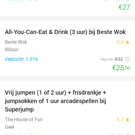
€27
favorite_border
All-You-Can-Eat & Drink (3 uur) bij Beste Wok
20%
Beste Wok
9.3
star
Rillaar
Verkocht: 1.016
€32
Regulier
€25
,50
favorite_border
Vrij jumpen (1 of 2 uur) + frisdrankje +
52%
jumpsokken of 1 uur arcadespellen bij
Superjump
The House of Fun
9.7
star
Geel