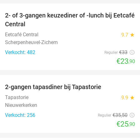
2- of 3-gangen keuzediner of -lunch bij Eetcafé
28%
Central
Eetcafé Central
9.7
star
Scherpenheuvel-Zichem
Verkocht: 482
€33
Regulier
€23
,90
favorite_border
2-gangen tapasdiner bij Tapastorie
27%
Tapastorie
9.9
star
Nieuwerkerken
Verkocht: 256
€35
,50
Regulier
€25
,90
favorite_border