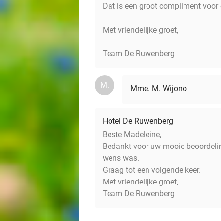
Dat is een groot compliment voor
Met vriendelijke groet,
Team De Ruwenberg
M.
Mme. M. Wijono
Hotel De Ruwenberg
Beste Madeleine,
Bedankt voor uw mooie beoordeling
wens was.
Graag tot een volgende keer.
Met vriendelijke groet,
Team De Ruwenberg