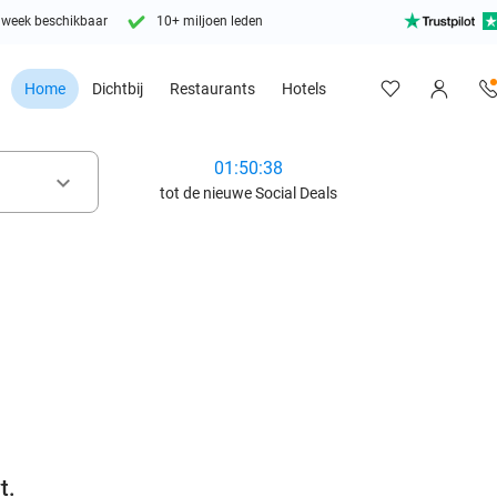
 week beschikbaar
10+ miljoen leden
Home
Dichtbij
Restaurants
Hotels
01:50:36
keyboard_arrow_down
tot de nieuwe Social Deals
favorite_border
t.