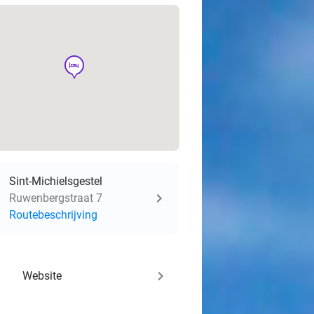
hotel
Sint-Michielsgestel
Ruwenbergstraat 7
Routebeschrijving
keyboard_arrow_right
Website