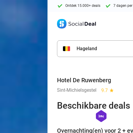
Ontdek 15.000+ deals
7 dagen per
Hageland
Hotel De Ruwenberg
Sint-Michielsgestel
9.7
star
Beschikbare deals
hexagon
hotel
Overnachting(en) voor 2 + ev