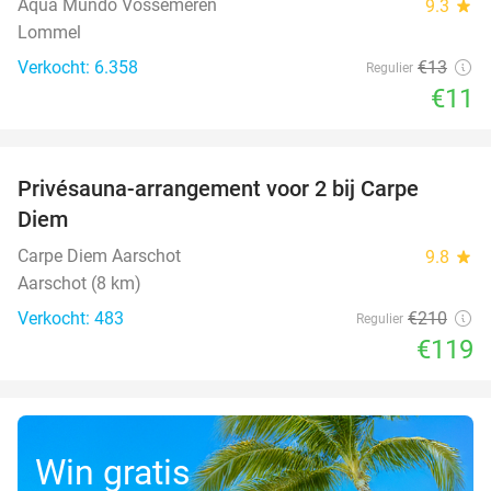
Aqua Mundo Vossemeren
9.3
star
Lommel
Verkocht: 6.358
€13
Regulier
€11
favorite_border
Privésauna-arrangement voor 2 bij Carpe
43%
Diem
Carpe Diem Aarschot
9.8
star
Aarschot (8 km)
Verkocht: 483
€210
Regulier
€119
Win gratis