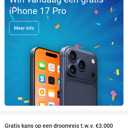
iPhone 17 Pro
Meer info
favorite_border
Gratis kans op een droomreis t.w.v. €3.000