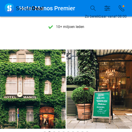
Ontdek 15.000+ deals

Hotel Manos Premier
7 dagen per week beschikbaar
Zo bereikbaar vanaf 08:00
10+ miljoen leden
9,4
op basis van
206.239 reviews
Ontdek 15.000+ deals
7 dagen per week beschikbaar
10+ miljoen leden