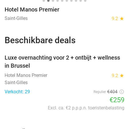
Hotel Manos Premier
Saint-Gilles
9.2
star
Beschikbare deals
favorite_border
Luxe overnachting voor 2 + ontbijt + wellness
in Brussel
Hotel Manos Premier
9.2
star
Saint-Gilles
Verkocht: 29
€404
Regulier
€259
Excl. ca. €2 p.p.p.n. toeristenbelasting
favorite_border