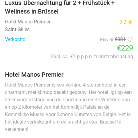
Luxus-Übernachtung für 2 + Frühstück +
Wellness in Brüssel
Hotel Manos Premier
9.2
star
Saint-Gilles
Verkocht: 1
€381
Regulier
€229
Excl. ca. €2 p.p.p.n. toeristenbelasting
Hotel Manos Premier
Hotel Manos Premier is een verfijnd 4-sterrenhotel in een
charmant, met klimop bedekt gebouw. Het hotel ligt op een
steenworp afstand van de Louizalaan en de Waterloolaan
en op 2 kilometer van het Koninklijk Paleis en de
Koninklijke Musea voor Schone Kunsten van België. Het is
het ideale vertrekpunt om de prachtige stad Brussel te
verkennen!