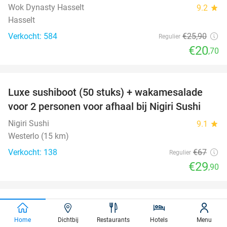
Wok Dynasty Hasselt
9.2
star
Hasselt
Verkocht: 584
€25
,90
Regulier
€20
,70
favorite_border
Luxe sushiboot (50 stuks) + wakamesalade
55%
voor 2 personen voor afhaal bij Nigiri Sushi
Nigiri Sushi
9.1
star
Westerlo (15 km)
Verkocht: 138
€67
Regulier
€29
,90
favorite_border
Entree voor GaiaZOO
14%
Home
Dichtbij
Restaurants
Hotels
Menu
GaiaZOO
9.2
star