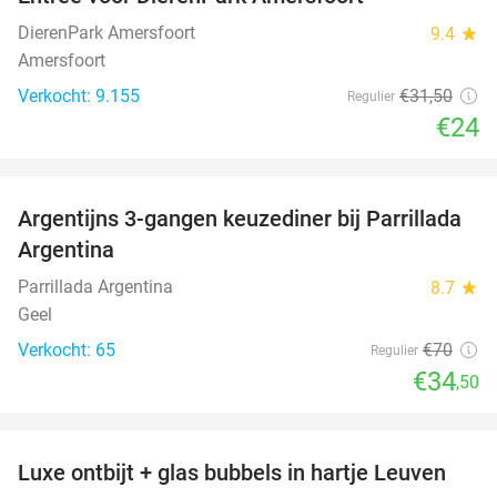
24%
DierenPark Amersfoort
9.4
star
Amersfoort
Verkocht: 9.155
€31
,50
Regulier
€24
favorite_border
Argentijns 3-gangen keuzediner bij Parrillada
51%
Argentina
Parrillada Argentina
8.7
star
Geel
Verkocht: 65
€70
Regulier
€34
,50
favorite_border
Luxe ontbijt + glas bubbels in hartje Leuven
41%