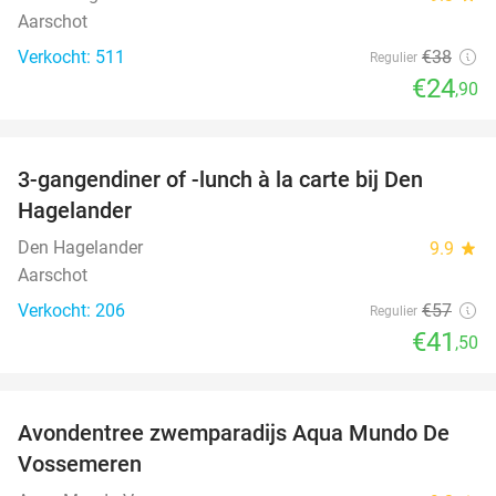
Aarschot
Verkocht: 511
€38
Regulier
€24
,90
favorite_border
3-gangendiner of -lunch à la carte bij Den
27%
Hagelander
Den Hagelander
9.9
star
Aarschot
Verkocht: 206
€57
Regulier
€41
,50
favorite_border
Avondentree zwemparadijs Aqua Mundo De
15%
Vossemeren