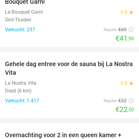
Bouquet Garni
Le Bouquet Garni
9.8
star
Sint-Truiden
Verkocht: 237
€69
Regulier
€41
,90
favorite_border
Gehele dag entree voor de sauna bij La Nostra
30%
Vita
La Nostra Vita
9.8
star
Diest (6 km)
Verkocht: 1.417
€32
Regulier
€22
,50
favorite_border
Overnachting voor 2 in een queen kamer +
51%