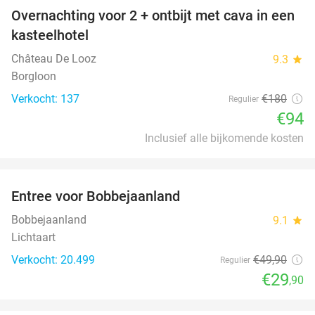
Overnachting voor 2 + ontbijt met cava in een
48%
kasteelhotel
Château De Looz
9.3
star
Borgloon
Verkocht: 137
€180
Regulier
€94
Inclusief alle bijkomende kosten
favorite_border
Entree voor Bobbejaanland
40%
Bobbejaanland
9.1
star
Lichtaart
Verkocht: 20.499
€49
,90
Regulier
€29
,90
favorite_border