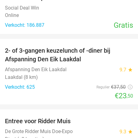
Social Deal Win
Online
Gratis
Verkocht: 186.887
favorite_border
2- of 3-gangen keuzelunch of -diner bij
37%
Afspanning Den Eik Laakdal
Afspanning Den Eik Laakdal
9.7
star
Laakdal (8 km)
Verkocht: 625
€37
,50
Regulier
€23
,50
favorite_border
Entree voor Ridder Muis
22%
De Grote Ridder Muis Doe-Expo
9.3
star