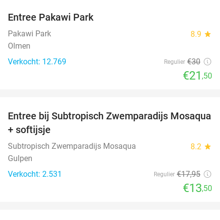
Entree Pakawi Park
28%
Pakawi Park
8.9
star
Olmen
Verkocht: 12.769
€30
Regulier
€21
,50
favorite_border
Entree bij Subtropisch Zwemparadijs Mosaqua
25%
+ softijsje
Subtropisch Zwemparadijs Mosaqua
8.2
star
Gulpen
Verkocht: 2.531
€17
,95
Regulier
€13
,50
favorite_border