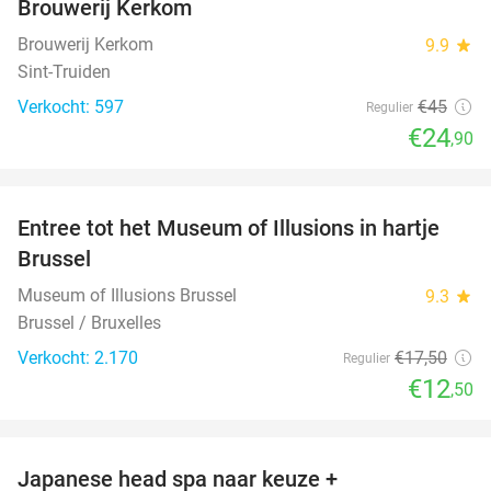
Brouwerij Kerkom
Brouwerij Kerkom
9.9
star
Sint-Truiden
Verkocht: 597
€45
Regulier
€24
,90
favorite_border
Entree tot het Museum of Illusions in hartje
29%
Brussel
Museum of Illusions Brussel
9.3
star
Brussel / Bruxelles
Verkocht: 2.170
€17
,50
Regulier
€12
,50
favorite_border
Japanese head spa naar keuze +
51%