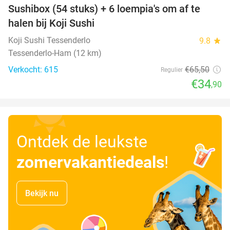
Sushibox (54 stuks) + 6 loempia's om af te
47%
halen bij Koji Sushi
Koji Sushi Tessenderlo
9.8
star
Tessenderlo-Ham (12 km)
Verkocht: 615
€65
,50
Regulier
€34
,90
Ontdek de leukste
zomervakantiedeals
!
Bekijk nu