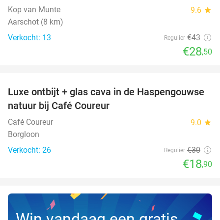
Kop van Munte
9.6
star
Aarschot (8 km)
Verkocht: 13
€43
Regulier
€28
,50
favorite_border
Luxe ontbijt + glas cava in de Haspengouwse
37%
NEW
natuur bij Café Coureur
TODAY
Café Coureur
9.0
star
Borgloon
Verkocht: 26
€30
Regulier
€18
,90
Win vandaag een gratis