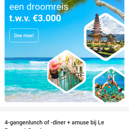
een droomreis
t.w.v. €3.000
Doe mee!
favorite_border
4-gangenlunch of -diner + amuse bij Le
39%