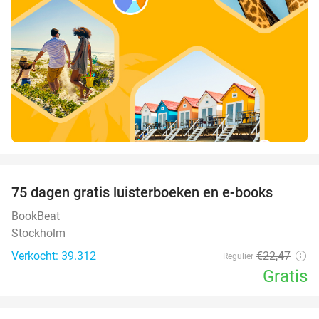
favorite_border
100%
75 dagen gratis luisterboeken en e-books
BookBeat
Stockholm
Verkocht: 39.312
€22
,47
Regulier
Gratis
favorite_border