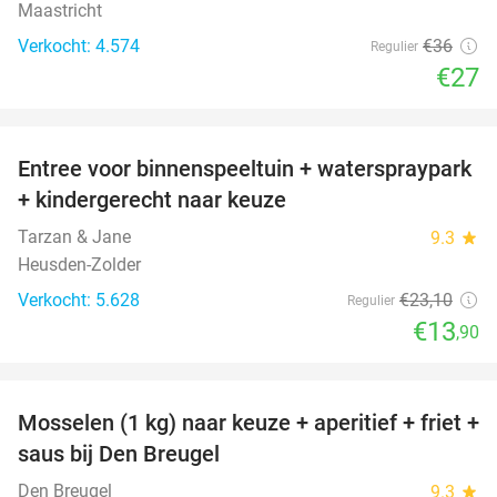
Maastricht
Verkocht: 4.574
€36
Regulier
€27
favorite_border
Entree voor binnenspeeltuin + waterspraypark
40%
+ kindergerecht naar keuze
Tarzan & Jane
9.3
star
Heusden-Zolder
Verkocht: 5.628
€23
,10
Regulier
€13
,90
favorite_border
Mosselen (1 kg) naar keuze + aperitief + friet +
34%
saus bij Den Breugel
Den Breugel
9.3
star