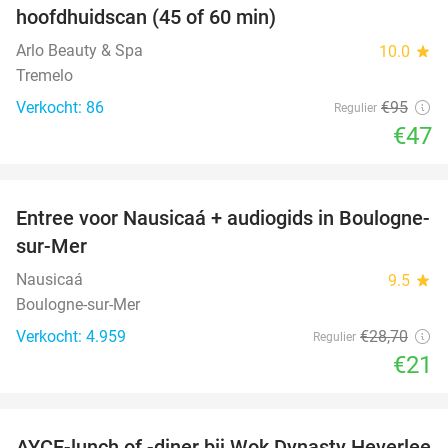
hoofdhuidscan (45 of 60 min)
Arlo Beauty & Spa
10.0
star
Tremelo
Verkocht: 86
€95
Regulier
€47
favorite_border
Entree voor Nausicaá + audiogids in Boulogne-
27%
sur-Mer
Nausicaá
9.5
star
Boulogne-sur-Mer
Verkocht: 4.959
€28
,70
Regulier
€21
favorite_border
AYCE-lunch of -diner bij Wok Dynasty Heverlee