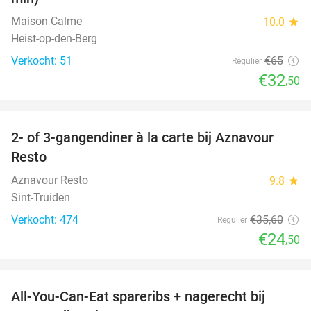
Maison Calme
10.0
star
Heist-op-den-Berg
Verkocht: 51
€65
Regulier
€32
,50
favorite_border
2- of 3-gangendiner à la carte bij Aznavour
31%
Resto
Aznavour Resto
9.8
star
Sint-Truiden
Verkocht: 474
€35
,60
Regulier
€24
,50
favorite_border
All-You-Can-Eat spareribs + nagerecht bij
45%