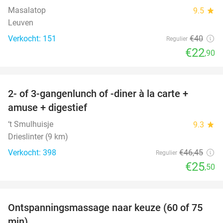
Masalatop
9.5
star
Leuven
Verkocht: 151
€40
Regulier
€22
,90
favorite_border
2- of 3-gangenlunch of -diner à la carte +
45%
amuse + digestief
‘t Smulhuisje
9.3
star
Drieslinter (9 km)
Verkocht: 398
€46
,45
Regulier
€25
,50
favorite_border
Ontspanningsmassage naar keuze (60 of 75
50%
min)