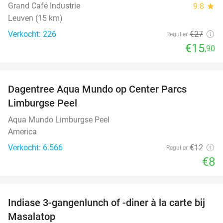
Grand Café Industrie
9.8
star
Leuven (15 km)
Verkocht: 226
€27
Regulier
€15
,90
favorite_border
Dagentree Aqua Mundo op Center Parcs
33%
Limburgse Peel
Aqua Mundo Limburgse Peel
America
Verkocht: 6.566
€12
Regulier
€8
favorite_border
Indiase 3-gangenlunch of -diner à la carte bij
43%
Masalatop