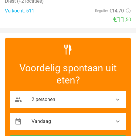
Diest (+2 locaties)
Verkocht: 511
€14
,70
Regulier
€11
,50
Voordelig spontaan uit
eten?