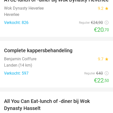
17%
Wok Dynasty Heverlee
9.2
star
Heverlee
Verkocht: 826
€24
,90
Regulier
€20
,70
favorite_border
Complete kappersbehandeling
44%
Benjamin Coiffure
9.7
star
Landen (14 km)
Verkocht: 597
€40
Regulier
€22
,50
favorite_border
All You Can Eat-lunch of -diner bij Wok
20%
Dynasty Hasselt