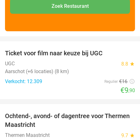
Zoek Restaurant
favorite_border
Ticket voor film naar keuze bij UGC
38%
UGC
8.8
star
Aarschot (+6 locaties) (8 km)
Verkocht: 12.309
€16
Regulier
€9
,90
favorite_border
Ochtend-, avond- of dagentree voor Thermen
25%
Maastricht
Thermen Maastricht
9.7
star