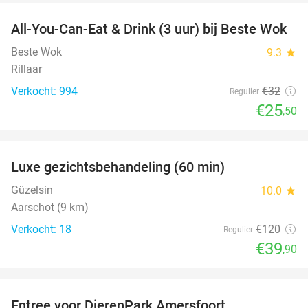
All-You-Can-Eat & Drink (3 uur) bij Beste Wok
20%
Beste Wok
9.3
star
Rillaar
Verkocht: 994
€32
Regulier
€25
,50
favorite_border
Luxe gezichtsbehandeling (60 min)
67%
Güzelsin
10.0
star
Aarschot (9 km)
Verkocht: 18
€120
Regulier
€39
,90
favorite_border
Entree voor DierenPark Amersfoort