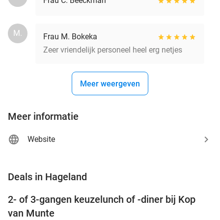
Frau C. Beeckman
M.
Frau M. Bokeka
Zeer vriendelijk personeel heel erg netjes
Meer weergeven
Meer informatie
Website
favorite_border
Deals in Hageland
2- of 3-gangen keuzelunch of -diner bij Kop
34%
NEW
van Munte
TODAY