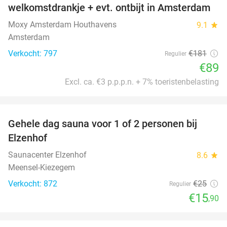
welkomstdrankje + evt. ontbijt in Amsterdam
Moxy Amsterdam Houthavens
9.1
star
Amsterdam
Verkocht: 797
€181
Regulier
€89
Excl. ca. €3 p.p.p.n. + 7% toeristenbelasting
favorite_border
Gehele dag sauna voor 1 of 2 personen bij
36%
Elzenhof
Saunacenter Elzenhof
8.6
star
Meensel-Kiezegem
Verkocht: 872
€25
Regulier
€15
,90
favorite_border