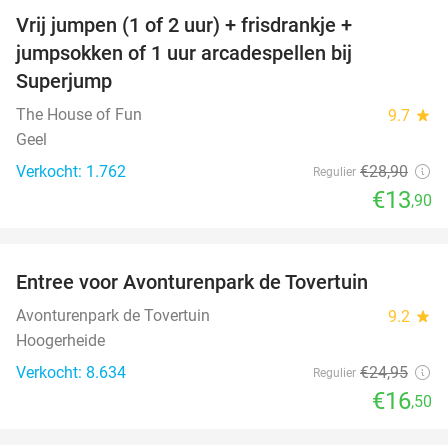
Vrij jumpen (1 of 2 uur) + frisdrankje +
52%
jumpsokken of 1 uur arcadespellen bij
Superjump
The House of Fun
9.7
star
Geel
Verkocht: 1.762
€28
,90
Regulier
€13
,90
favorite_border
Entree voor Avonturenpark de Tovertuin
34%
Avonturenpark de Tovertuin
9.2
star
Hoogerheide
Verkocht: 8.634
€24
,95
Regulier
€16
,50
favorite_border