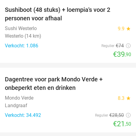
Sushiboot (48 stuks) + loempia's voor 2
46%
personen voor afhaal
Sushi Westerlo
9.9
star
Westerlo (14 km)
Verkocht: 1.086
€74
Regulier
€39
,90
favorite_border
Dagentree voor park Mondo Verde +
25%
onbeperkt eten en drinken
Mondo Verde
8.3
star
Landgraaf
Verkocht: 34.492
€28
,50
Regulier
€21
,50
favorite_border