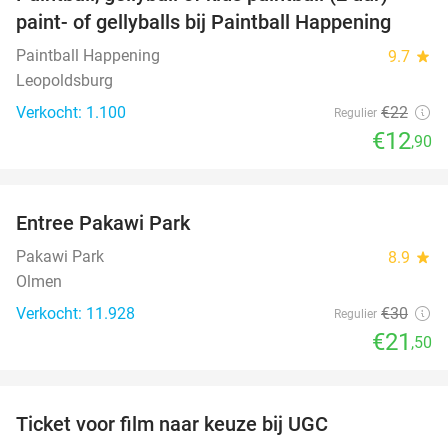
41%
paint- of gellyballs bij Paintball Happening
Paintball Happening
9.7
star
Leopoldsburg
Verkocht: 1.100
€22
Regulier
€12
,90
favorite_border
Entree Pakawi Park
28%
Pakawi Park
8.9
star
Olmen
Verkocht: 11.928
€30
Regulier
€21
,50
favorite_border
Ticket voor film naar keuze bij UGC
38%