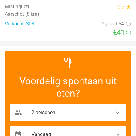
Mistinguett
9.7
star
Aarschot (8 km)
Verkocht: 303
€54
Regulier
€41
,50
Voordelig spontaan uit
eten?