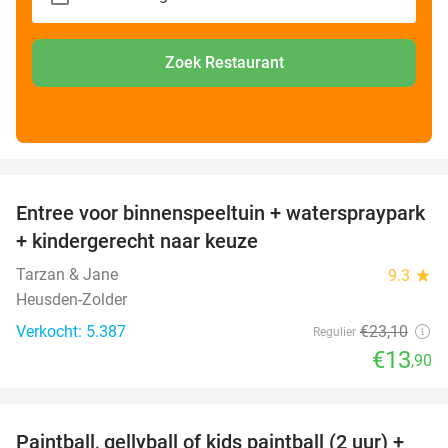
Zoek Restaurant
favorite_border
Entree voor binnenspeeltuin + waterspraypark
40%
+ kindergerecht naar keuze
Tarzan & Jane
9.3
star
Heusden-Zolder
Verkocht: 5.387
€23
,10
Regulier
€13
,90
favorite_border
Paintball, gellyball of kids paintball (2 uur) +