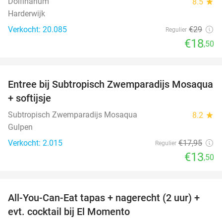
Dolfinarium
8.5
star
Harderwijk
Verkocht: 20.085
€29
Regulier
€18
,50
favorite_border
Entree bij Subtropisch Zwemparadijs Mosaqua
25%
+ softijsje
Subtropisch Zwemparadijs Mosaqua
8.2
star
Gulpen
Verkocht: 2.015
€17
,95
Regulier
€13
,50
favorite_border
All-You-Can-Eat tapas + nagerecht (2 uur) +
31%
evt. cocktail bij El Momento