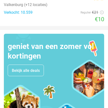
Valkenburg (+12 locaties)
Verkocht: 10.559
€21
Regulier
€10
geniet van een zomer vol
kortingen
Bekijk alle deals