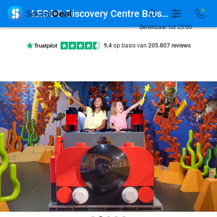
7 dagen per week beschikbaar

LEGO® Discovery Centre Brussels
10+ miljoen leden
Bereikbaar tot 23:00
9,4
op basis van
205.807 reviews
Ontdek 15.000+ deals
7 dagen per week beschikbaar
10+ miljoen leden