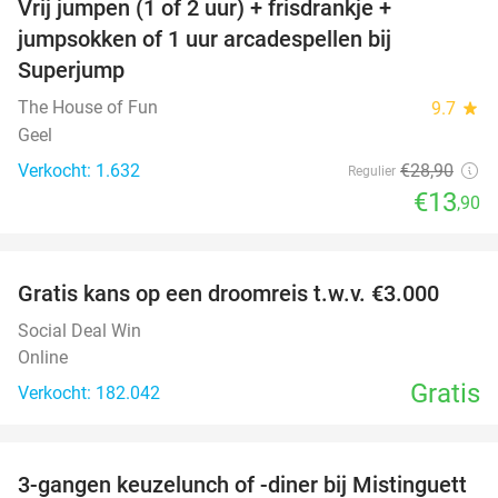
Vrij jumpen (1 of 2 uur) + frisdrankje +
52%
jumpsokken of 1 uur arcadespellen bij
Superjump
The House of Fun
9.7
star
Geel
Verkocht: 1.632
€28
,90
Regulier
€13
,90
favorite_border
Gratis kans op een droomreis t.w.v. €3.000
Social Deal Win
Online
Gratis
Verkocht: 182.042
favorite_border
3-gangen keuzelunch of -diner bij Mistinguett
23%