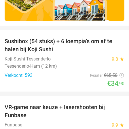
favorite_border
Sushibox (54 stuks) + 6 loempia's om af te
47%
halen bij Koji Sushi
Koji Sushi Tessenderlo
9.8
star
Tessenderlo-Ham (12 km)
Verkocht: 593
€65
,50
Regulier
€34
,90
favorite_border
VR-game naar keuze + lasershooten bij
44%
Funbase
Funbase
9.9
star