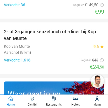
Verkocht: 36
€149
,50
Regulier
€99
favorite_border
2- of 3-gangen keuzelunch of -diner bij Kop
43%
van Munte
Kop van Munte
9.6
star
Aarschot (8 km)
Verkocht: 1.616
€43
Regulier
€24
,50
Waar gaat jouw
gratis droomreis
Home
Dichtbij
Restaurants
Hotels
Menu