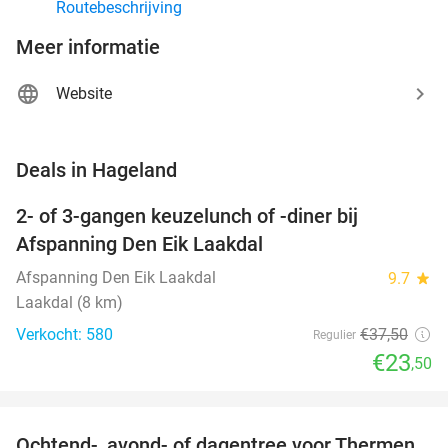
Routebeschrijving
Meer informatie
Website
favorite_border
Deals in Hageland
2- of 3-gangen keuzelunch of -diner bij
37%
Afspanning Den Eik Laakdal
Afspanning Den Eik Laakdal
9.7
star
Laakdal (8 km)
Verkocht: 580
€37
,50
Regulier
€23
,50
favorite_border
Ochtend-, avond- of dagentree voor Thermen