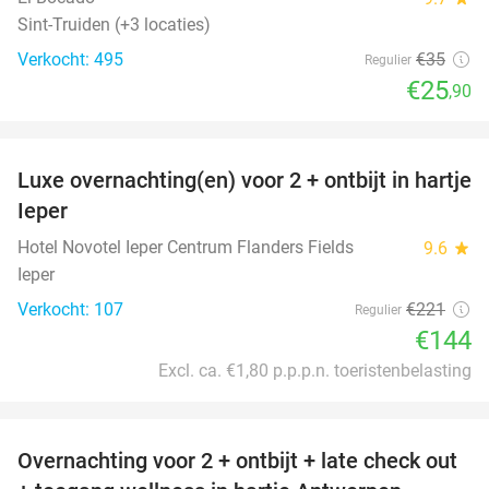
Sint-Truiden (+3 locaties)
Verkocht: 495
€35
Regulier
€25
,90
favorite_border
Luxe overnachting(en) voor 2 + ontbijt in hartje
35%
Ieper
Hotel Novotel Ieper Centrum Flanders Fields
9.6
star
Ieper
Verkocht: 107
€221
Regulier
€144
Excl. ca. €1,80 p.p.p.n. toeristenbelasting
favorite_border
Overnachting voor 2 + ontbijt + late check out
59%