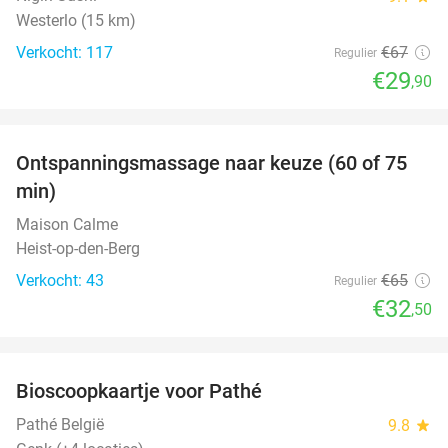
Westerlo (15 km)
Verkocht: 117
€67
Regulier
€29
,90
favorite_border
Ontspanningsmassage naar keuze (60 of 75
50%
min)
Maison Calme
Heist-op-den-Berg
Verkocht: 43
€65
Regulier
€32
,50
favorite_border
Bioscoopkaartje voor Pathé
27%
Pathé België
9.8
star