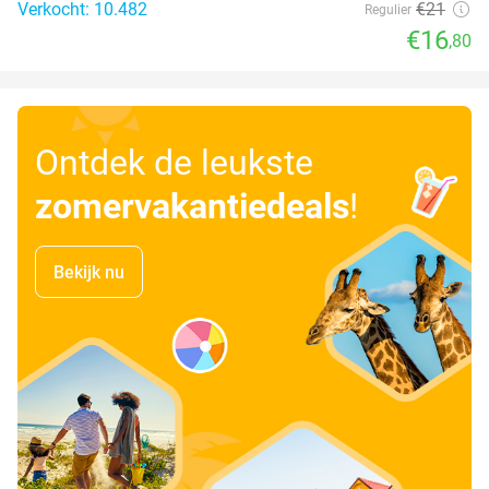
Verkocht: 10.482
€21
Regulier
€16
,80
Ontdek de leukste
zomervakantiedeals
!
Bekijk nu