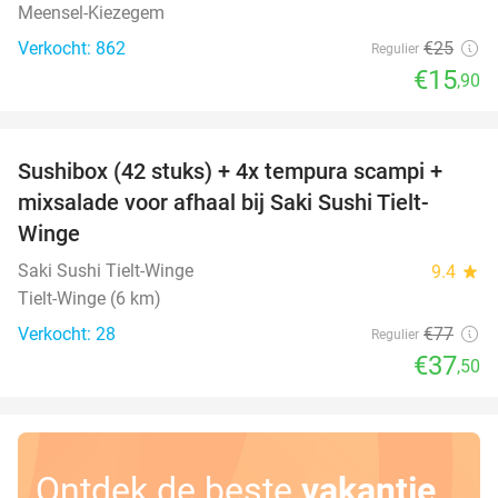
Meensel-Kiezegem
Verkocht: 862
€25
Regulier
€15
,90
favorite_border
Sushibox (42 stuks) + 4x tempura scampi +
51%
mixsalade voor afhaal bij Saki Sushi Tielt-
Winge
Saki Sushi Tielt-Winge
9.4
star
Tielt-Winge (6 km)
Verkocht: 28
€77
Regulier
€37
,50
Ontdek de beste
vakantie