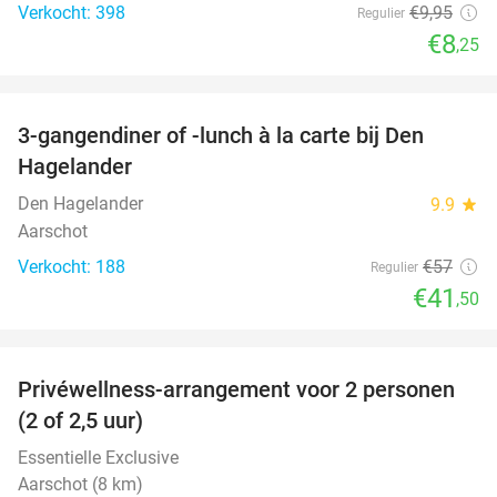
Verkocht: 398
€9
,95
Regulier
€8
,25
favorite_border
3-gangendiner of -lunch à la carte bij Den
27%
Hagelander
Den Hagelander
9.9
star
Aarschot
Verkocht: 188
€57
Regulier
€41
,50
favorite_border
Privéwellness-arrangement voor 2 personen
34%
(2 of 2,5 uur)
Essentielle Exclusive
Aarschot (8 km)