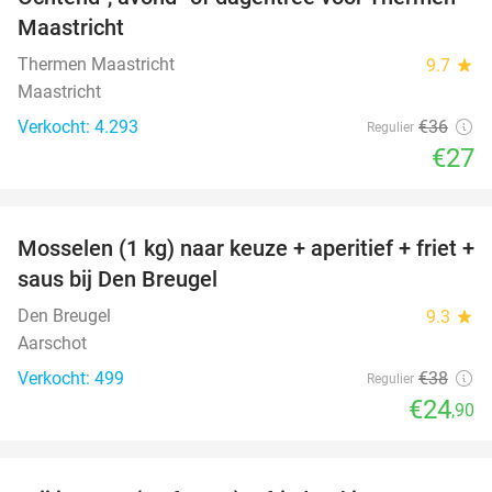
25%
Maastricht
Thermen Maastricht
9.7
star
Maastricht
Verkocht: 4.293
€36
Regulier
€27
favorite_border
Mosselen (1 kg) naar keuze + aperitief + friet +
34%
saus bij Den Breugel
Den Breugel
9.3
star
Aarschot
Verkocht: 499
€38
Regulier
€24
,90
favorite_border