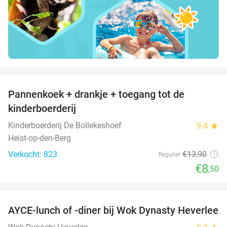
favorite_border
Pannenkoek + drankje + toegang tot de
39%
kinderboerderij
Kinderboerderij De Bollekeshoef
9.4
star
Heist-op-den-Berg
Verkocht: 823
€13
,90
Regulier
€8
,50
favorite_border
AYCE-lunch of -diner bij Wok Dynasty Heverlee
17%