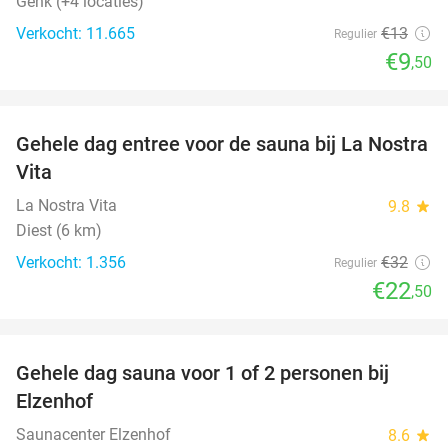
Genk (+4 locaties)
Verkocht: 11.665
€13
Regulier
€9
,50
favorite_border
Gehele dag entree voor de sauna bij La Nostra
30%
Vita
La Nostra Vita
9.8
star
Diest (6 km)
Verkocht: 1.356
€32
Regulier
€22
,50
favorite_border
Gehele dag sauna voor 1 of 2 personen bij
36%
Elzenhof
Saunacenter Elzenhof
8.6
star