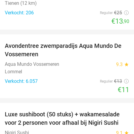
Tienen (12 km)
Verkocht: 206
€25
Regulier
€13
,90
favorite_border
Avondentree zwemparadijs Aqua Mundo De
15%
Vossemeren
Aqua Mundo Vossemeren
9.3
star
Lommel
Verkocht: 6.057
€13
Regulier
€11
favorite_border
Luxe sushiboot (50 stuks) + wakamesalade
55%
voor 2 personen voor afhaal bij Nigiri Sushi
Nigiri Sushi
9.1
star