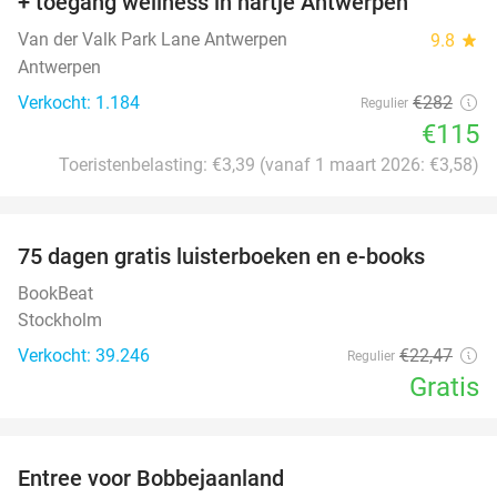
+ toegang wellness in hartje Antwerpen
Van der Valk Park Lane Antwerpen
9.8
star
Antwerpen
Verkocht: 1.184
€282
Regulier
€115
Toeristenbelasting: €3,39 (vanaf 1 maart 2026: €3,58)
favorite_border
100%
75 dagen gratis luisterboeken en e-books
BookBeat
Stockholm
Verkocht: 39.246
€22
,47
Regulier
Gratis
favorite_border
Entree voor Bobbejaanland
40%