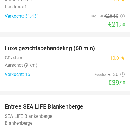
Landgraaf
Verkocht: 31.431
€28
,50
Regulier
€21
,50
favorite_border
Luxe gezichtsbehandeling (60 min)
67%
Güzelsin
10.0
star
Aarschot (9 km)
Verkocht: 15
€120
Regulier
€39
,90
favorite_border
Entree SEA LIFE Blankenberge
20%
SEA LIFE Blankenberge
Blankenberge