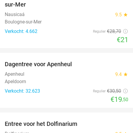
sur-Mer
Nausicaá
9.5
star
Boulogne-sur-Mer
Verkocht: 4.662
€28
,70
Regulier
€21
favorite_border
Dagentree voor Apenheul
36%
Apenheul
9.4
star
Apeldoorn
Verkocht: 32.623
€30
,50
Regulier
€19
,50
favorite_border
Entree voor het Dolfinarium
36%