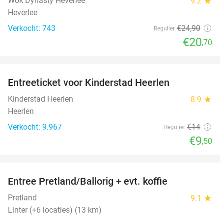
Wok Dynasty Heverlee
9.2
star
Heverlee
Verkocht: 743
€24
,90
Regulier
€20
,70
favorite_border
Entreeticket voor Kinderstad Heerlen
32%
Kinderstad Heerlen
8.9
star
Heerlen
Verkocht: 9.967
€14
Regulier
€9
,50
favorite_border
Entree Pretland/Ballorig + evt. koffie
17%
Pretland
9.1
star
Linter (+6 locaties) (13 km)