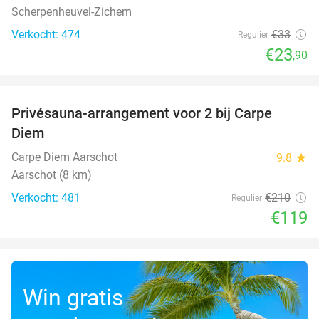
Scherpenheuvel-Zichem
Verkocht: 474
€33
Regulier
€23
,90
favorite_border
Privésauna-arrangement voor 2 bij Carpe
43%
Diem
Carpe Diem Aarschot
9.8
star
Aarschot (8 km)
Verkocht: 481
€210
Regulier
€119
Win gratis