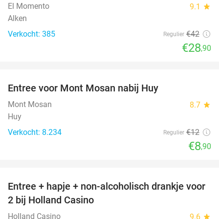
El Momento
9.1
star
Alken
Verkocht: 385
€42
Regulier
€28
,90
favorite_border
Entree voor Mont Mosan nabij Huy
26%
Mont Mosan
8.7
star
Huy
Verkocht: 8.234
€12
Regulier
€8
,90
favorite_border
Entree + hapje + non-alcoholisch drankje voor
52%
2 bij Holland Casino
Holland Casino
9.6
star