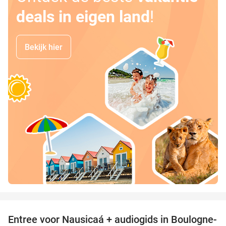
deals in eigen land
!
Bekijk hier
favorite_border
Entree voor Nausicaá + audiogids in Boulogne-
27%