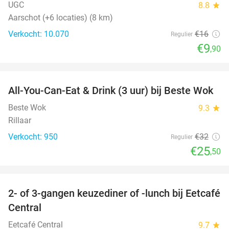
UGC
8.8
star
Aarschot (+6 locaties) (8 km)
Verkocht: 10.070
€16
Regulier
€9
,90
favorite_border
All-You-Can-Eat & Drink (3 uur) bij Beste Wok
20%
Beste Wok
9.3
star
Rillaar
Verkocht: 950
€32
Regulier
€25
,50
favorite_border
2- of 3-gangen keuzediner of -lunch bij Eetcafé
28%
Central
Eetcafé Central
9.7
star