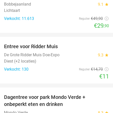
Bobbejaanland
9.1
star
Lichtaart
Verkocht: 11.613
€49
,90
Regulier
€29
,90
favorite_border
Entree voor Ridder Muis
25%
De Grote Ridder Muis Doe-Expo
9.3
star
Diest (+2 locaties)
Verkocht: 130
€14
,70
Regulier
€11
favorite_border
Dagentree voor park Mondo Verde +
25%
onbeperkt eten en drinken
Mondo Verde
8.3
star