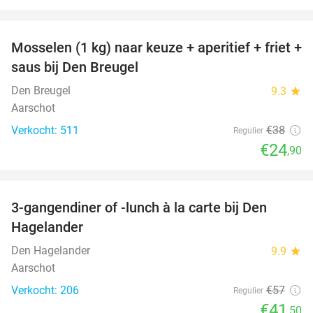
favorite_border
Mosselen (1 kg) naar keuze + aperitief + friet +
34%
saus bij Den Breugel
Den Breugel
9.3
star
Aarschot
Verkocht: 511
€38
Regulier
€24
,90
favorite_border
3-gangendiner of -lunch à la carte bij Den
27%
Hagelander
Den Hagelander
9.9
star
Aarschot
Verkocht: 206
€57
Regulier
€41
,50