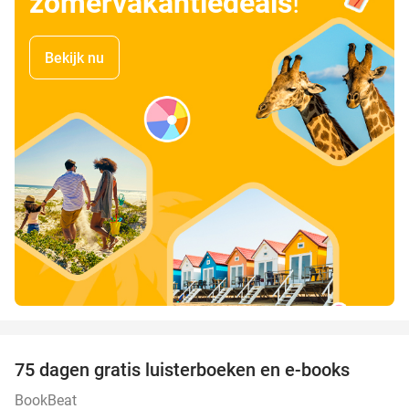
zomervakantiedeals
!
Bekijk nu
favorite_border
100%
75 dagen gratis luisterboeken en e-books
BookBeat