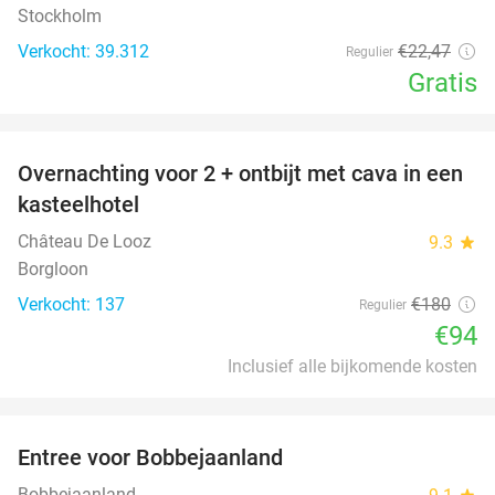
Stockholm
Verkocht: 39.312
€22
,47
Regulier
Gratis
favorite_border
Overnachting voor 2 + ontbijt met cava in een
48%
kasteelhotel
Château De Looz
9.3
star
Borgloon
Verkocht: 137
€180
Regulier
€94
Inclusief alle bijkomende kosten
favorite_border
Entree voor Bobbejaanland
40%
Bobbejaanland
star