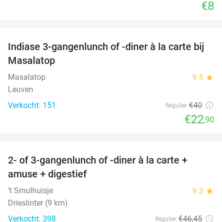
€8
favorite_border
Indiase 3-gangenlunch of -diner à la carte bij
43%
Masalatop
Masalatop
9.5
star
Leuven
Verkocht: 151
€40
Regulier
€22
,90
favorite_border
2- of 3-gangenlunch of -diner à la carte +
45%
amuse + digestief
‘t Smulhuisje
9.3
star
Drieslinter (9 km)
Verkocht: 398
€46
,45
Regulier