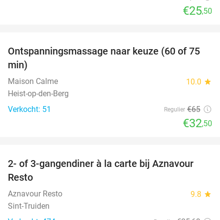
€25
,50
favorite_border
Ontspanningsmassage naar keuze (60 of 75
50%
min)
Maison Calme
10.0
star
Heist-op-den-Berg
Verkocht: 51
€65
Regulier
€32
,50
favorite_border
2- of 3-gangendiner à la carte bij Aznavour
31%
Resto
Aznavour Resto
9.8
star
Sint-Truiden