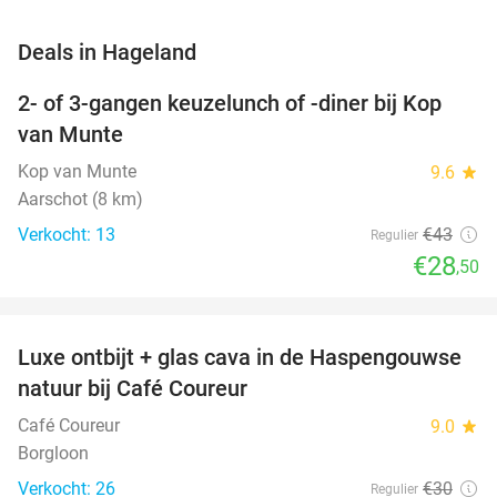
favorite_border
Deals in Hageland
2- of 3-gangen keuzelunch of -diner bij Kop
34%
NEW
van Munte
TODAY
Kop van Munte
9.6
star
Aarschot (8 km)
Verkocht: 13
€43
Regulier
€28
,50
favorite_border
Luxe ontbijt + glas cava in de Haspengouwse
37%
NEW
natuur bij Café Coureur
TODAY
Café Coureur
9.0
star
Borgloon
Verkocht: 26
€30
Regulier