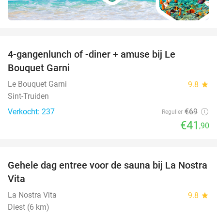
favorite_border
4-gangenlunch of -diner + amuse bij Le
39%
Bouquet Garni
Le Bouquet Garni
9.8
star
Sint-Truiden
Verkocht: 237
€69
Regulier
€41
,90
favorite_border
Gehele dag entree voor de sauna bij La Nostra
30%
Vita
La Nostra Vita
9.8
star
Diest (6 km)