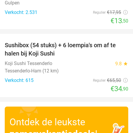
Gulpen
Verkocht: 2.531
€17
,95
Regulier
€13
,50
favorite_border
Sushibox (54 stuks) + 6 loempia's om af te
47%
halen bij Koji Sushi
Koji Sushi Tessenderlo
9.8
star
Tessenderlo-Ham (12 km)
Verkocht: 615
€65
,50
Regulier
€34
,90
Ontdek de leukste