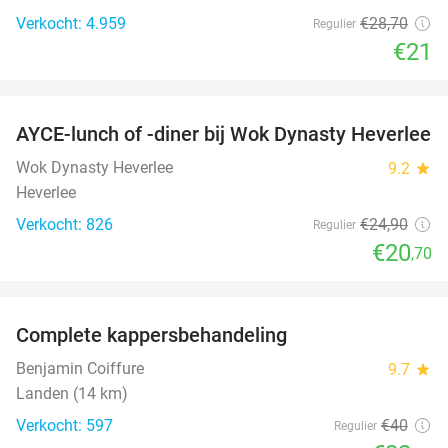
Verkocht: 4.959
€28
,70
Regulier
€21
favorite_border
AYCE-lunch of -diner bij Wok Dynasty Heverlee
17%
Wok Dynasty Heverlee
9.2
star
Heverlee
Verkocht: 826
€24
,90
Regulier
€20
,70
favorite_border
Complete kappersbehandeling
44%
Benjamin Coiffure
9.7
star
Landen (14 km)
Verkocht: 597
€40
Regulier