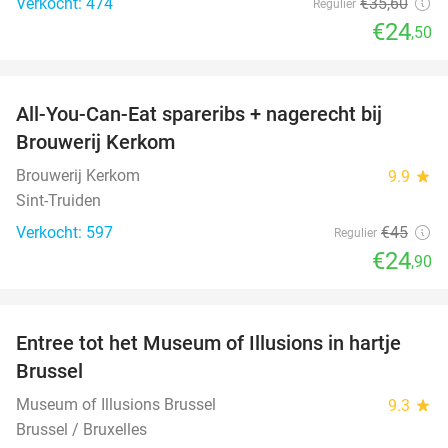
Verkocht: 474
€35
,60
Regulier
€24
,50
favorite_border
All-You-Can-Eat spareribs + nagerecht bij
45%
Brouwerij Kerkom
Brouwerij Kerkom
9.9
star
Sint-Truiden
Verkocht: 597
€45
Regulier
€24
,90
favorite_border
Entree tot het Museum of Illusions in hartje
29%
Brussel
Museum of Illusions Brussel
9.3
star
Brussel / Bruxelles