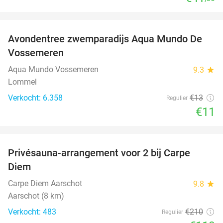
favorite_border
Avondentree zwemparadijs Aqua Mundo De
15%
Vossemeren
Aqua Mundo Vossemeren
9.3
star
Lommel
Verkocht: 6.358
€13
Regulier
€11
favorite_border
Privésauna-arrangement voor 2 bij Carpe
43%
Diem
Carpe Diem Aarschot
9.8
star
Aarschot (8 km)
Verkocht: 483
€210
Regulier