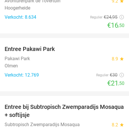
Avonturenpark de Tovertuin
9.2
star
Hoogerheide
Verkocht: 8.634
€24
,95
Regulier
€16
,50
favorite_border
Entree Pakawi Park
28%
Pakawi Park
8.9
star
Olmen
Verkocht: 12.769
€30
Regulier
€21
,50
favorite_border
Entree bij Subtropisch Zwemparadijs Mosaqua
25%
+ softijsje
Subtropisch Zwemparadijs Mosaqua
8.2
star