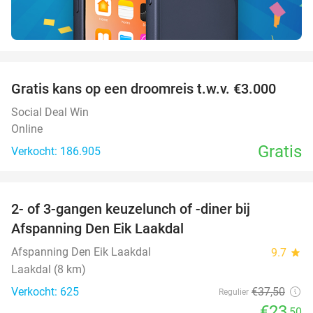
favorite_border
Gratis kans op een droomreis t.w.v. €3.000
Social Deal Win
Online
Gratis
Verkocht: 186.905
favorite_border
2- of 3-gangen keuzelunch of -diner bij
37%
Afspanning Den Eik Laakdal
Afspanning Den Eik Laakdal
9.7
star
Laakdal (8 km)
Verkocht: 625
€37
,50
Regulier
€23
,50