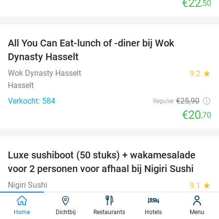
€22
,50
favorite_border
All You Can Eat-lunch of -diner bij Wok
20%
Dynasty Hasselt
Wok Dynasty Hasselt
9.2
star
Hasselt
Verkocht: 584
€25
,90
Regulier
€20
,70
favorite_border
Luxe sushiboot (50 stuks) + wakamesalade
55%
voor 2 personen voor afhaal bij Nigiri Sushi
Nigiri Sushi
9.1
star
Westerlo (15 km)
Verkocht: 138
€67
Home
Dichtbij
Restaurants
Hotels
Menu
Regulier