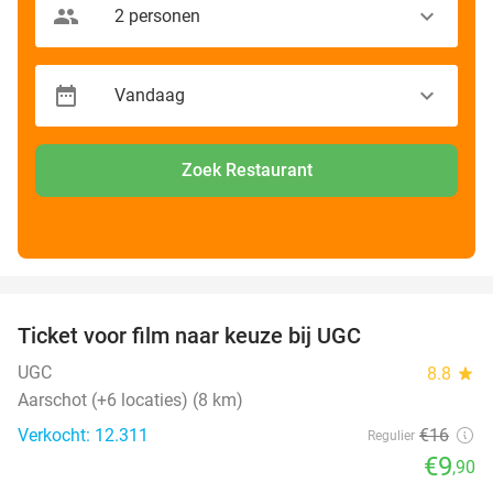
Zoek Restaurant
favorite_border
Ticket voor film naar keuze bij UGC
38%
UGC
8.8
star
Aarschot (+6 locaties) (8 km)
Verkocht: 12.311
€16
Regulier
€9
,90