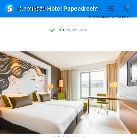
Ontdek 15.000+ deals

Leonardo Hotel Papendrecht
7 dagen per week beschikbaar
Zo bereikbaar vanaf 08:00
10+ miljoen leden
9,4
op basis van
206.239 reviews
Ontdek 15.000+ deals
7 dagen per week beschikbaar
10+ miljoen leden