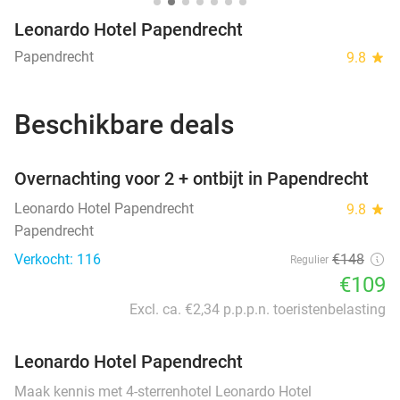
Leonardo Hotel Papendrecht
Papendrecht
9.8
star
Beschikbare deals
favorite_border
Overnachting voor 2 + ontbijt in Papendrecht
Leonardo Hotel Papendrecht
9.8
star
Papendrecht
Verkocht: 116
€148
Regulier
€109
Excl. ca. €2,34 p.p.p.n. toeristenbelasting
Leonardo Hotel Papendrecht
Maak kennis met 4-sterrenhotel Leonardo Hotel