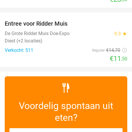
favorite_border
Entree voor Ridder Muis
22%
De Grote Ridder Muis Doe-Expo
9.3
star
Diest (+2 locaties)
Verkocht: 511
€14
,70
Regulier
€11
,50
Voordelig spontaan uit
eten?