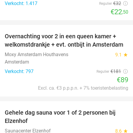
Verkocht: 1.417
€32
Regulier
€22
,50
favorite_border
Overnachting voor 2 in een queen kamer +
51%
welkomstdrankje + evt. ontbijt in Amsterdam
Moxy Amsterdam Houthavens
9.1
star
Amsterdam
Verkocht: 797
€181
Regulier
€89
Excl. ca. €3 p.p.p.n. + 7% toeristenbelasting
favorite_border
Gehele dag sauna voor 1 of 2 personen bij
36%
Elzenhof
Saunacenter Elzenhof
8.6
star