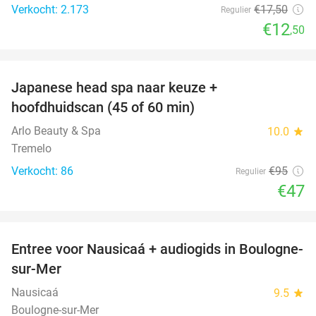
Verkocht: 2.173
€17
,50
Regulier
€12
,50
favorite_border
Japanese head spa naar keuze +
51%
hoofdhuidscan (45 of 60 min)
Arlo Beauty & Spa
10.0
star
Tremelo
Verkocht: 86
€95
Regulier
€47
favorite_border
Entree voor Nausicaá + audiogids in Boulogne-
27%
sur-Mer
Nausicaá
9.5
star
Boulogne-sur-Mer