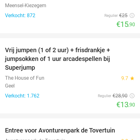
Meensel-Kiezegem
Verkocht: 872
€25
Regulier
€15
,90
favorite_border
Vrij jumpen (1 of 2 uur) + frisdrankje +
52%
jumpsokken of 1 uur arcadespellen bij
Superjump
The House of Fun
9.7
star
Geel
Verkocht: 1.762
€28
,90
Regulier
€13
,90
favorite_border
Entree voor Avonturenpark de Tovertuin
34%