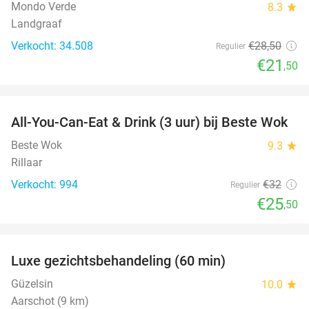
Mondo Verde
8.3
star
Landgraaf
Verkocht: 34.508
€28
,50
Regulier
€21
,50
favorite_border
All-You-Can-Eat & Drink (3 uur) bij Beste Wok
20%
Beste Wok
9.3
star
Rillaar
Verkocht: 994
€32
Regulier
€25
,50
favorite_border
Luxe gezichtsbehandeling (60 min)
67%
Güzelsin
10.0
star
Aarschot (9 km)