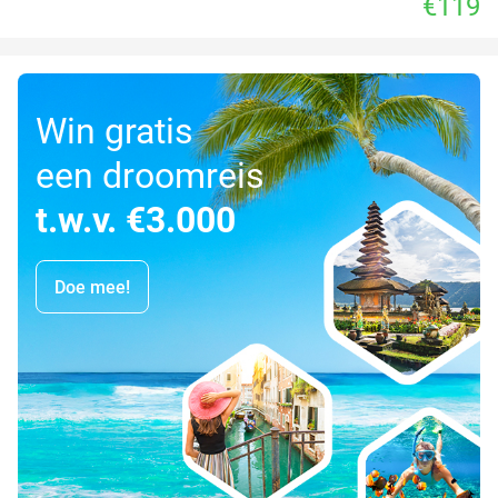
€119
Win gratis
een droomreis
t.w.v. €3.000
Doe mee!