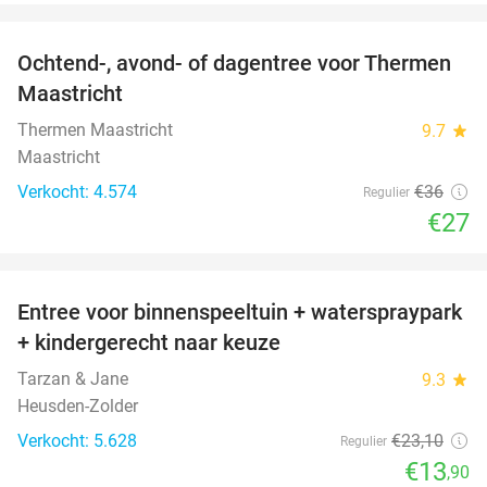
favorite_border
Ochtend-, avond- of dagentree voor Thermen
25%
Maastricht
Thermen Maastricht
9.7
star
Maastricht
Verkocht: 4.574
€36
Regulier
€27
favorite_border
Entree voor binnenspeeltuin + waterspraypark
40%
+ kindergerecht naar keuze
Tarzan & Jane
9.3
star
Heusden-Zolder
Verkocht: 5.628
€23
,10
Regulier
€13
,90