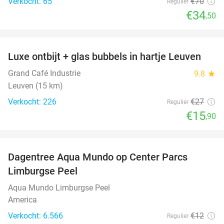
Verkocht: 65
€70
Regulier
€34
,50
favorite_border
Luxe ontbijt + glas bubbels in hartje Leuven
41%
Grand Café Industrie
9.8
star
Leuven (15 km)
Verkocht: 226
€27
Regulier
€15
,90
favorite_border
Dagentree Aqua Mundo op Center Parcs
33%
Limburgse Peel
Aqua Mundo Limburgse Peel
America
Verkocht: 6.566
€12
Regulier