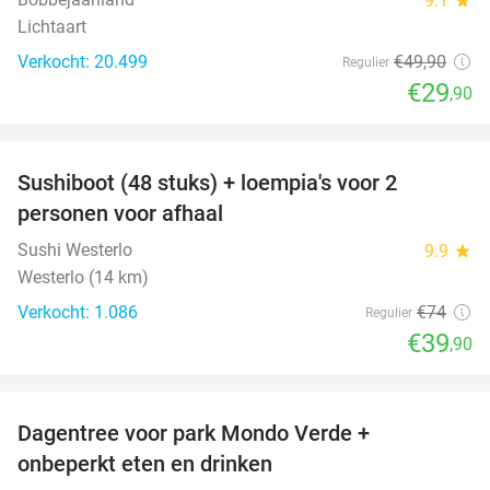
9.1
Lichtaart
Verkocht: 20.499
€49
,90
Regulier
€29
,90
favorite_border
Sushiboot (48 stuks) + loempia's voor 2
46%
personen voor afhaal
Sushi Westerlo
9.9
star
Westerlo (14 km)
Verkocht: 1.086
€74
Regulier
€39
,90
favorite_border
Dagentree voor park Mondo Verde +
25%
onbeperkt eten en drinken