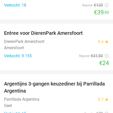
Verkocht: 18
€120
Regulier
€39
,90
favorite_border
Entree voor DierenPark Amersfoort
24%
DierenPark Amersfoort
9.4
star
Amersfoort
Verkocht: 9.155
€31
,50
Regulier
€24
favorite_border
Argentijns 3-gangen keuzediner bij Parrillada
51%
Argentina
Parrillada Argentina
8.7
star
Geel