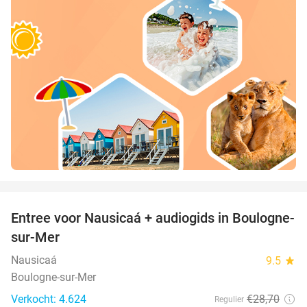
favorite_border
Entree voor Nausicaá + audiogids in Boulogne-
27%
sur-Mer
Nausicaá
9.5
star
Boulogne-sur-Mer
Verkocht: 4.624
€28
,70
Regulier