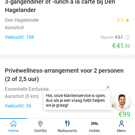
3-gangendiner of -lunch à la carte bij Den
27%
Hagelander
Den Hagelander
9.9
star
Aarschot
Verkocht: 188
€57
Regulier
€41
,50
favorite_border
Privéwellness-arrangement voor 2 personen
34%
(2 of 2,5 uur)
Essentielle Exclusive
Aarschot (8 km)
Verkocht: 36
€149
,50
Regulier
€99
favorite_border
Home
Dichtbij
Restaurants
Hotels
Menu