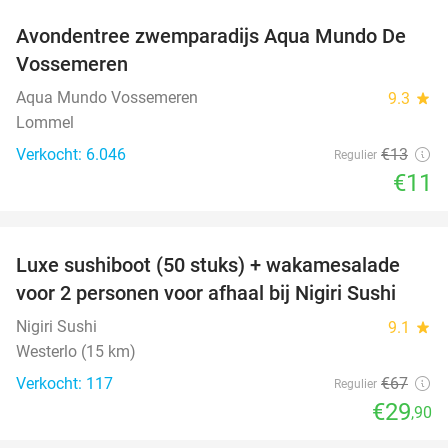
Avondentree zwemparadijs Aqua Mundo De
15%
Vossemeren
Aqua Mundo Vossemeren
9.3
star
Lommel
Verkocht: 6.046
€13
Regulier
€11
favorite_border
Luxe sushiboot (50 stuks) + wakamesalade
55%
voor 2 personen voor afhaal bij Nigiri Sushi
Nigiri Sushi
9.1
star
Westerlo (15 km)
Verkocht: 117
€67
Regulier
€29
,90
favorite_border