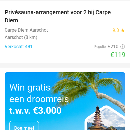
Privésauna-arrangement voor 2 bij Carpe
43%
Diem
Carpe Diem Aarschot
9.8
star
Aarschot (8 km)
Verkocht: 481
€210
Regulier
€119
Win gratis
een droomreis
t.w.v. €3.000
Doe mee!