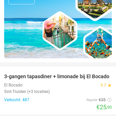
favorite_border
3-gangen tapasdiner + limonade bij El Bocado
26%
El Bocado
9.7
star
Sint-Truiden (+3 locaties)
Verkocht: 487
€35
Regulier
€25
,90
favorite_border