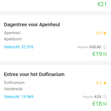
€21
favorite_border
Dagentree voor Apenheul
36%
Apenheul
9.4
star
Apeldoorn
Verkocht: 32.516
€30
,50
Regulier
€19
,50
favorite_border
Entree voor het Dolfinarium
36%
Dolfinarium
8.5
star
Harderwijk
Verkocht: 19.969
€29
Regulier
€18
,50