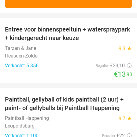
favorite_border
Entree voor binnenspeeltuin + waterspraypark
40%
+ kindergerecht naar keuze
Tarzan & Jane
9.3
star
Heusden-Zolder
Verkocht: 5.356
€23
,10
Regulier
€13
,90
favorite_border
Paintball, gellyball of kids paintball (2 uur) +
41%
paint- of gellyballs bij Paintball Happening
Paintball Happening
9.7
star
Leopoldsburg
Verkocht: 1.100
€22
Regulier