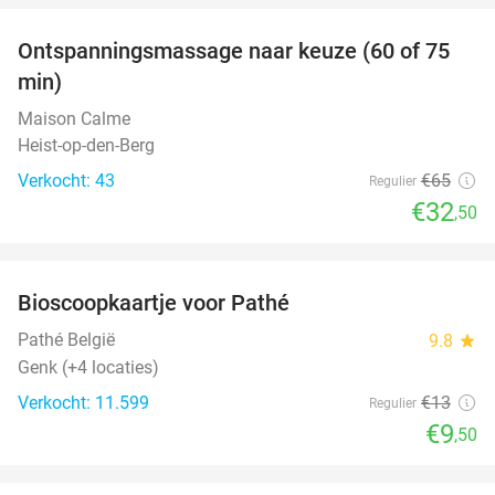
Ontspanningsmassage naar keuze (60 of 75
50%
min)
Maison Calme
Heist-op-den-Berg
Verkocht: 43
€65
Regulier
€32
,50
favorite_border
Bioscoopkaartje voor Pathé
27%
Pathé België
9.8
star
Genk (+4 locaties)
Verkocht: 11.599
€13
Regulier
€9
,50
favorite_border