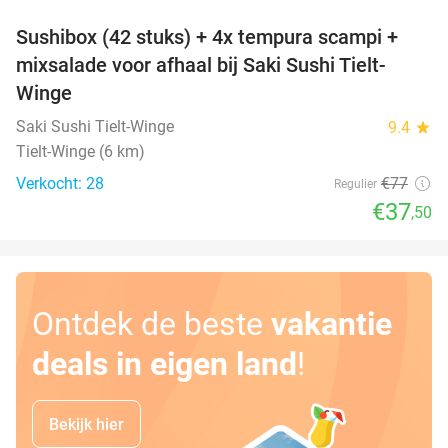
Sushibox (42 stuks) + 4x tempura scampi +
51%
mixsalade voor afhaal bij Saki Sushi Tielt-
Winge
Saki Sushi Tielt-Winge
9.4
star
Tielt-Winge (6 km)
Verkocht: 28
€77
Regulier
€37
,50
Ontdek de beste
vakantie
deals in eigen land
!
Bekijk hier