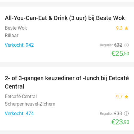
favorite_border
All-You-Can-Eat & Drink (3 uur) bij Beste Wok
20%
Beste Wok
9.3
star
Rillaar
Verkocht: 942
€32
Regulier
€25
,50
favorite_border
2- of 3-gangen keuzediner of -lunch bij Eetcafé
28%
Central
Eetcafé Central
9.7
star
Scherpenheuvel-Zichem
Verkocht: 474
€33
Regulier
€23
,90
favorite_border