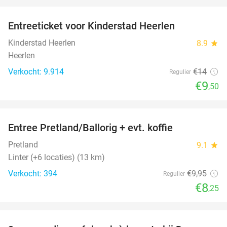
favorite_border
Entreeticket voor Kinderstad Heerlen
32%
Kinderstad Heerlen
8.9
star
Heerlen
Verkocht: 9.914
€14
Regulier
€9
,50
favorite_border
Entree Pretland/Ballorig + evt. koffie
17%
Pretland
9.1
star
Linter (+6 locaties) (13 km)
Verkocht: 394
€9
,95
Regulier
€8
,25
favorite_border