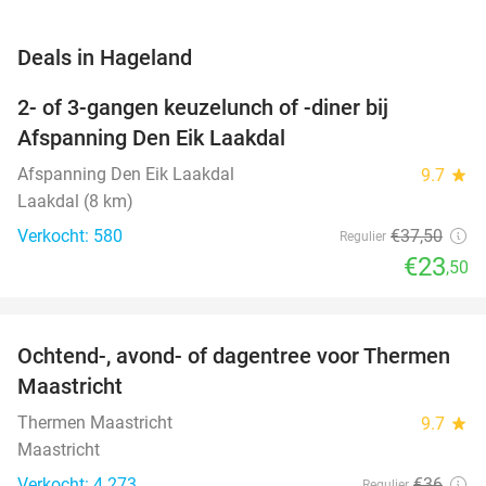
favorite_border
Deals in Hageland
2- of 3-gangen keuzelunch of -diner bij
37%
Afspanning Den Eik Laakdal
Afspanning Den Eik Laakdal
9.7
star
Laakdal (8 km)
Verkocht: 580
€37
,50
Regulier
€23
,50
favorite_border
Ochtend-, avond- of dagentree voor Thermen
25%
Maastricht
Thermen Maastricht
9.7
star
Maastricht
Verkocht: 4.273
€36
Regulier