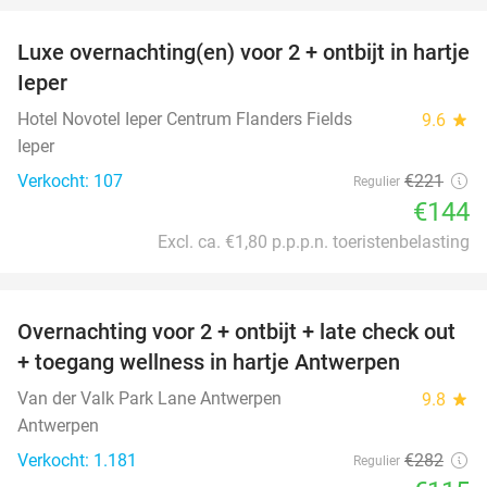
Luxe overnachting(en) voor 2 + ontbijt in hartje
35%
Ieper
Hotel Novotel Ieper Centrum Flanders Fields
9.6
star
Ieper
Verkocht: 107
€221
Regulier
€144
Excl. ca. €1,80 p.p.p.n. toeristenbelasting
favorite_border
Overnachting voor 2 + ontbijt + late check out
59%
+ toegang wellness in hartje Antwerpen
Van der Valk Park Lane Antwerpen
9.8
star
Antwerpen
Verkocht: 1.181
€282
Regulier