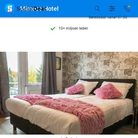
Ontdek 15.000+ deals

Mimosa Hotel
7 dagen per week beschikbaar
Bereikbaar vanaf 07:00
10+ miljoen leden
9,4
op basis van
205.789 reviews
Ontdek 15.000+ deals
7 dagen per week beschikbaar
10+ miljoen leden