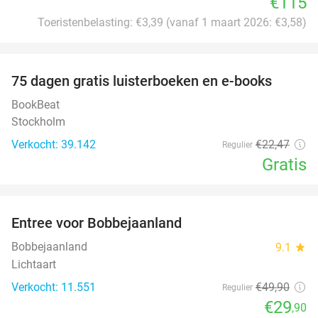
€115
Toeristenbelasting: €3,39 (vanaf 1 maart 2026: €3,58)
favorite_border
100%
75 dagen gratis luisterboeken en e-books
BookBeat
Stockholm
Verkocht: 39.142
€22
,47
Regulier
Gratis
favorite_border
Entree voor Bobbejaanland
40%
Bobbejaanland
9.1
star
Lichtaart
Verkocht: 11.551
€49
,90
Regulier
€29
,90