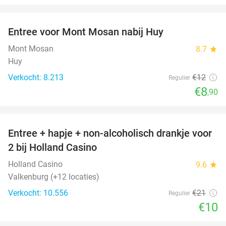
favorite_border
Entree voor Mont Mosan nabij Huy
26%
Mont Mosan
8.7
star
Huy
Verkocht: 8.213
€12
Regulier
€8
,90
favorite_border
Entree + hapje + non-alcoholisch drankje voor
52%
2 bij Holland Casino
Holland Casino
9.6
star
Valkenburg (+12 locaties)
Verkocht: 10.556
€21
Regulier
€10