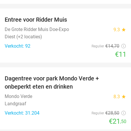
favorite_border
Entree voor Ridder Muis
25%
De Grote Ridder Muis Doe-Expo
9.3
star
Diest (+2 locaties)
Verkocht: 92
€14
,70
Regulier
€11
favorite_border
Dagentree voor park Mondo Verde +
25%
onbeperkt eten en drinken
Mondo Verde
8.3
star
Landgraaf
Verkocht: 31.204
€28
,50
Regulier
€21
,50
favorite_border