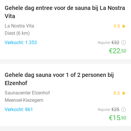
Gehele dag entree voor de sauna bij La Nostra
30%
Vita
La Nostra Vita
9.8
star
Diest (6 km)
Verkocht: 1.353
€32
Regulier
€22
,50
favorite_border
Gehele dag sauna voor 1 of 2 personen bij
36%
Elzenhof
Saunacenter Elzenhof
8.6
star
Meensel-Kiezegem
Verkocht: 861
€25
Regulier
€15
,90
favorite_border