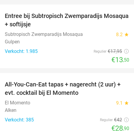
favorite_border
Entree bij Subtropisch Zwemparadijs Mosaqua
25%
+ softijsje
Subtropisch Zwemparadijs Mosaqua
8.2
star
Gulpen
Verkocht: 1.985
€17
,95
Regulier
€13
,50
favorite_border
All-You-Can-Eat tapas + nagerecht (2 uur) +
31%
evt. cocktail bij El Momento
El Momento
9.1
star
Alken
Verkocht: 385
€42
Regulier
€28
,90