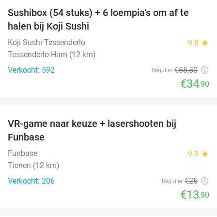
Sushibox (54 stuks) + 6 loempia's om af te
47%
halen bij Koji Sushi
Koji Sushi Tessenderlo
9.8
star
Tessenderlo-Ham (12 km)
Verkocht: 592
€65
,50
Regulier
€34
,90
favorite_border
VR-game naar keuze + lasershooten bij
44%
Funbase
Funbase
9.9
star
Tienen (12 km)
Verkocht: 206
€25
Regulier
€13
,90
favorite_border