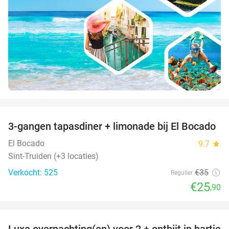
favorite_border
3-gangen tapasdiner + limonade bij El Bocado
26%
El Bocado
9.7
star
Sint-Truiden (+3 locaties)
Verkocht: 525
€35
Regulier
€25
,90
favorite_border
Luxe overnachting(en) voor 2 + ontbijt in hartje