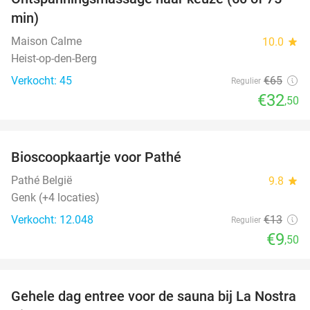
50%
min)
Maison Calme
10.0
star
Heist-op-den-Berg
Verkocht: 45
€65
Regulier
€32
,50
favorite_border
Bioscoopkaartje voor Pathé
27%
Pathé België
9.8
star
Genk (+4 locaties)
Verkocht: 12.048
€13
Regulier
€9
,50
favorite_border
Gehele dag entree voor de sauna bij La Nostra
30%