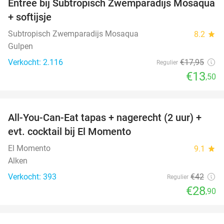
Entree bij Subtropisch Zwemparadijs Mosaqua
25%
+ softijsje
Subtropisch Zwemparadijs Mosaqua
8.2
star
Gulpen
Verkocht: 2.116
€17
,95
Regulier
€13
,50
favorite_border
All-You-Can-Eat tapas + nagerecht (2 uur) +
31%
evt. cocktail bij El Momento
El Momento
9.1
star
Alken
Verkocht: 393
€42
Regulier
€28
,90
favorite_border