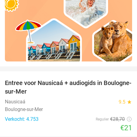
favorite_border
Entree voor Nausicaá + audiogids in Boulogne-
27%
sur-Mer
Nausicaá
9.5
star
Boulogne-sur-Mer
Verkocht: 4.753
€28
,70
Regulier
€21