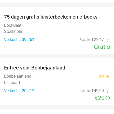
favorite_border
100%
75 dagen gratis luisterboeken en e-books
BookBeat
Stockholm
Verkocht: 39.261
€22
,47
Regulier
Gratis
favorite_border
Entree voor Bobbejaanland
40%
Bobbejaanland
9.1
star
Lichtaart
Verkocht: 20.212
€49
,90
Regulier
€29
,90
favorite_border