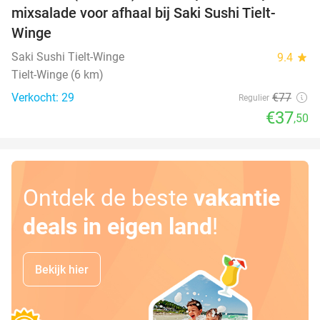
mixsalade voor afhaal bij Saki Sushi Tielt-
Winge
Saki Sushi Tielt-Winge
9.4
star
Tielt-Winge (6 km)
Verkocht: 29
€77
Regulier
€37
,50
Ontdek de beste
vakantie
deals in eigen land
!
Bekijk hier