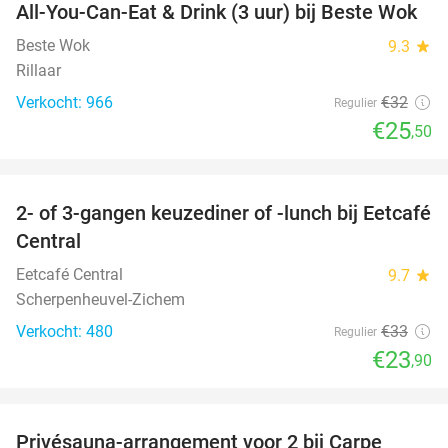
All-You-Can-Eat & Drink (3 uur) bij Beste Wok
20%
Beste Wok
9.3
star
Rillaar
Verkocht: 966
€32
Regulier
€25
,50
favorite_border
2- of 3-gangen keuzediner of -lunch bij Eetcafé
28%
Central
Eetcafé Central
9.7
star
Scherpenheuvel-Zichem
Verkocht: 480
€33
Regulier
€23
,90
favorite_border
Privésauna-arrangement voor 2 bij Carpe