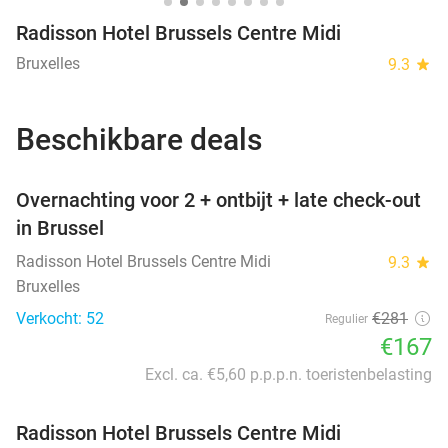
Radisson Hotel Brussels Centre Midi
Bruxelles
9.3
star
Beschikbare deals
favorite_border
Overnachting voor 2 + ontbijt + late check-out
in Brussel
Radisson Hotel Brussels Centre Midi
9.3
star
Bruxelles
Verkocht: 52
€281
Regulier
€167
Excl. ca. €5,60 p.p.p.n. toeristenbelasting
Radisson Hotel Brussels Centre Midi