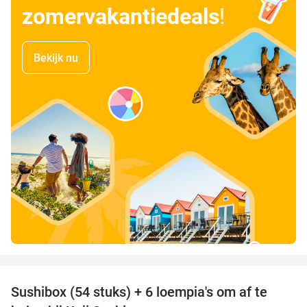
zomervakantiedeals
!
Bekijk nu
favorite_border
Sushibox (54 stuks) + 6 loempia's om af te
47%