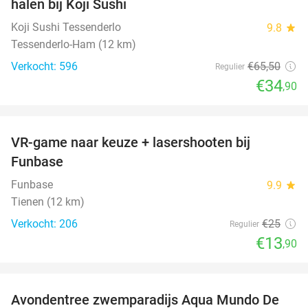
halen bij Koji Sushi
Koji Sushi Tessenderlo
9.8
star
Tessenderlo-Ham (12 km)
Verkocht: 596
€65
,50
Regulier
€34
,90
favorite_border
VR-game naar keuze + lasershooten bij
44%
Funbase
Funbase
9.9
star
Tienen (12 km)
Verkocht: 206
€25
Regulier
€13
,90
favorite_border
Avondentree zwemparadijs Aqua Mundo De
15%