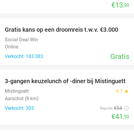
€13
,90
favorite_border
Gratis kans op een droomreis t.w.v. €3.000
Social Deal Win
Online
Gratis
Verkocht: 183.383
favorite_border
3-gangen keuzelunch of -diner bij Mistinguett
23%
Mistinguett
9.7
star
Aarschot (8 km)
Verkocht: 303
€54
Regulier
€41
,50