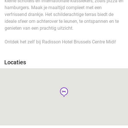
kleine schotels en internationale klassiekers, zoals pizza en
hamburgers. Maak je maaltijd compleet met een
verfrissend drankje. Het schilderachtige terras biedt de
ideale sfeer om achterover te leunen, te ontspannen en te
genieten van een prachtig uitzicht.
Ontdek het zelf bij Radisson Hotel Brussels Centre Midi!
Locaties
hotel