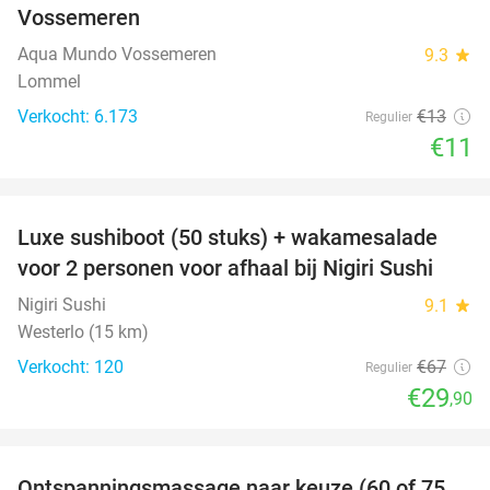
Vossemeren
Aqua Mundo Vossemeren
9.3
star
Lommel
Verkocht: 6.173
€13
Regulier
€11
favorite_border
Luxe sushiboot (50 stuks) + wakamesalade
55%
voor 2 personen voor afhaal bij Nigiri Sushi
Nigiri Sushi
9.1
star
Westerlo (15 km)
Verkocht: 120
€67
Regulier
€29
,90
favorite_border
Ontspanningsmassage naar keuze (60 of 75