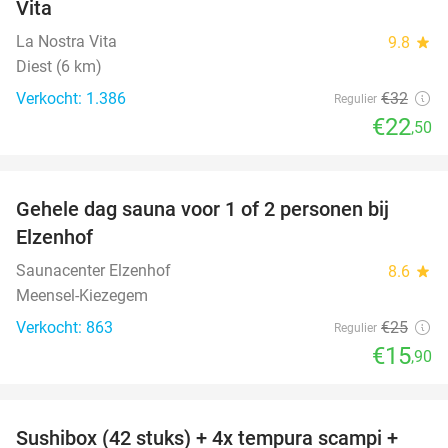
Vita
La Nostra Vita
9.8
star
Diest (6 km)
Verkocht: 1.386
€32
Regulier
€22
,50
favorite_border
Gehele dag sauna voor 1 of 2 personen bij
36%
Elzenhof
Saunacenter Elzenhof
8.6
star
Meensel-Kiezegem
Verkocht: 863
€25
Regulier
€15
,90
favorite_border
Sushibox (42 stuks) + 4x tempura scampi +
51%