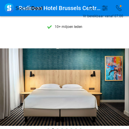
Ontdek 15.000+ deals

Radisson Hotel Brussels Centre Midi
7 dagen per week beschikbaar
Vr bereikbaar vanaf 07:00
10+ miljoen leden
9,4
op basis van
205.955 reviews
Ontdek 15.000+ deals
7 dagen per week beschikbaar
10+ miljoen leden