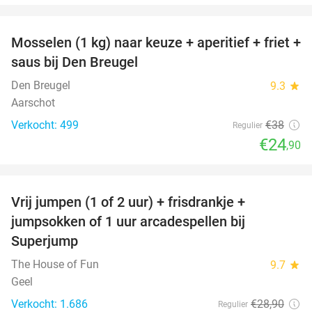
favorite_border
Mosselen (1 kg) naar keuze + aperitief + friet +
34%
saus bij Den Breugel
Den Breugel
9.3
star
Aarschot
Verkocht: 499
€38
Regulier
€24
,90
favorite_border
Vrij jumpen (1 of 2 uur) + frisdrankje +
52%
jumpsokken of 1 uur arcadespellen bij
Superjump
The House of Fun
9.7
star
Geel
Verkocht: 1.686
€28
,90
Regulier