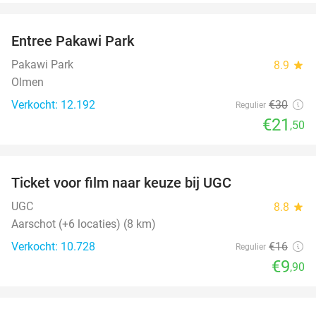
favorite_border
Entree Pakawi Park
28%
Pakawi Park
8.9
star
Olmen
Verkocht: 12.192
€30
Regulier
€21
,50
favorite_border
Ticket voor film naar keuze bij UGC
38%
UGC
8.8
star
Aarschot (+6 locaties) (8 km)
Verkocht: 10.728
€16
Regulier
€9
,90
favorite_border