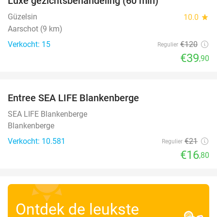
Luxe gezichtsbehandeling (60 min)
67%
Güzelsin
10.0
star
Aarschot (9 km)
Verkocht: 15
€120
Regulier
€39
,90
favorite_border
Entree SEA LIFE Blankenberge
20%
SEA LIFE Blankenberge
Blankenberge
Verkocht: 10.581
€21
Regulier
€16
,80
Ontdek de leukste