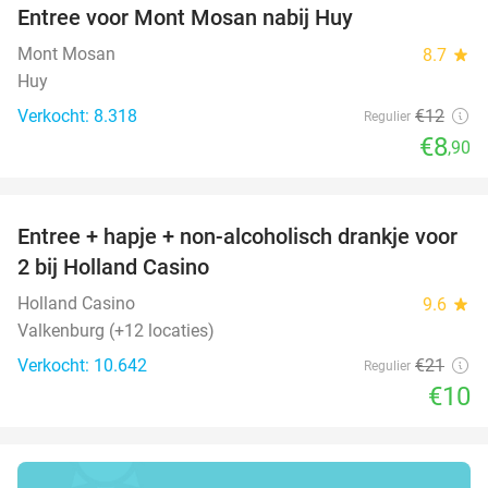
Entree voor Mont Mosan nabij Huy
26%
Mont Mosan
8.7
star
Huy
Verkocht: 8.318
€12
Regulier
€8
,90
favorite_border
Entree + hapje + non-alcoholisch drankje voor
52%
2 bij Holland Casino
Holland Casino
9.6
star
Valkenburg (+12 locaties)
Verkocht: 10.642
€21
Regulier
€10