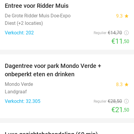
Entree voor Ridder Muis
22%
De Grote Ridder Muis Doe-Expo
9.3
star
Diest (+2 locaties)
Verkocht: 202
€14
,70
Regulier
€11
,50
favorite_border
Dagentree voor park Mondo Verde +
25%
onbeperkt eten en drinken
Mondo Verde
8.3
star
Landgraaf
Verkocht: 32.305
€28
,50
Regulier
€21
,50
favorite_border