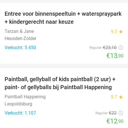
Entree voor binnenspeeltuin + waterspraypark
40%
+ kindergerecht naar keuze
Tarzan & Jane
9.3
star
Heusden-Zolder
Verkocht: 5.450
€23
,10
Regulier
€13
,90
favorite_border
Paintball, gellyball of kids paintball (2 uur) +
41%
paint- of gellyballs bij Paintball Happening
Paintball Happening
9.7
star
Leopoldsburg
Verkocht: 1.107
€22
Regulier
€12
,90