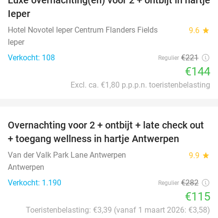
35%
Ieper
Hotel Novotel Ieper Centrum Flanders Fields
9.6
star
Ieper
Verkocht: 108
€221
Regulier
€144
Excl. ca. €1,80 p.p.p.n. toeristenbelasting
favorite_border
Overnachting voor 2 + ontbijt + late check out
59%
+ toegang wellness in hartje Antwerpen
Van der Valk Park Lane Antwerpen
9.9
star
Antwerpen
Verkocht: 1.190
€282
Regulier
€115
Toeristenbelasting: €3,39 (vanaf 1 maart 2026: €3,58)