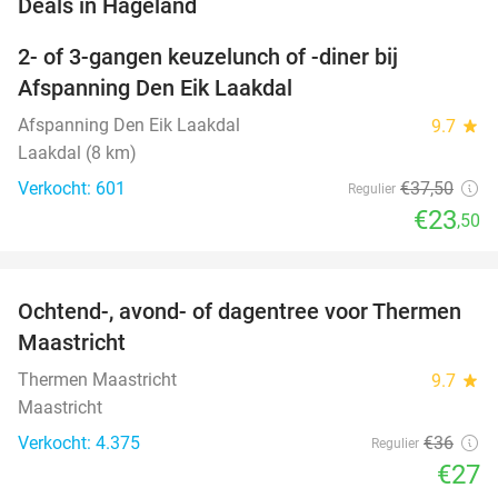
favorite_border
Deals in Hageland
2- of 3-gangen keuzelunch of -diner bij
37%
Afspanning Den Eik Laakdal
Afspanning Den Eik Laakdal
9.7
star
Laakdal (8 km)
Verkocht: 601
€37
,50
Regulier
€23
,50
favorite_border
Ochtend-, avond- of dagentree voor Thermen
25%
Maastricht
Thermen Maastricht
9.7
star
Maastricht
Verkocht: 4.375
€36
Regulier
€27