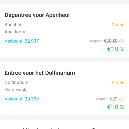
favorite_border
Dagentree voor Apenheul
36%
Apenheul
9.4
star
Apeldoorn
Verkocht: 32.937
€30
,50
Regulier
€19
,50
favorite_border
Entree voor het Dolfinarium
36%
Dolfinarium
8.5
star
Harderwijk
Verkocht: 20.399
€29
Regulier
€18
,50
favorite_border